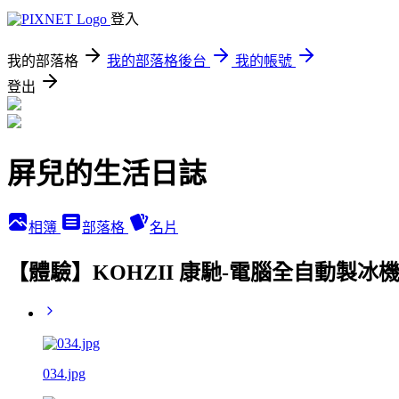
登入
我的部落格
我的部落格後台
我的帳號
登出
屏兒的生活日誌
相簿
部落格
名片
【體驗】KOHZII 康馳-電腦全自動製冰機K
034.jpg