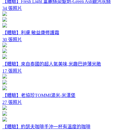
【體驗】Fresh Light 富麗絲染髮劑-Green Ash銀河灰綠
34 張照片
【體驗】利膚 敏益康修護霜
30 張照片
【體驗】來自泰國的超人氣美味,米趣巴迪薄米脆
17 張照片
【體驗】老協珍TOMMI湯米-米漢堡
27 張照片
【體驗】約瑟夫咖啡手沖一杯有溫度的咖啡