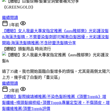
繼續閱讀
1年前
【體驗】女人我最大專家指定推薦《aura雅鄔樂》光彩護汝髮
&海藻洗髮精，不需要染髮劑即可解救白髮困擾，光彩護汝髮
開箱/海藻洗髮精推薦/不含矽靈洗髮精分享
【體驗】頭髮用品
時尚流行
過了35歲，我也開始面臨白髮增多的煩惱，尤其是兩側太陽穴
上方，幾乎成了白髮的「重災區」
繼續閱讀
2年前
【體驗】髮際線填補推薦/不染色髮粉推薦《頂豐Toppik》增
髮纖維+噴頭髮線梳組+頂豐Toppik專屬定型液，不傷頭皮，增
髮纖維推薦/頂豐Toppik評價