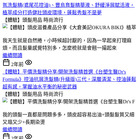
氛洗髮精(鳶尾花控油)、豐烏育髮精華液、舒緩淨屑賦活液，
植萃成分打造健壯頭皮環境，蓬鬆秀髮不是夢
【體驗】頭髮用品
時尚流行
我天生就是自然捲，小時候超討厭的，因為一早起來打理麻
煩，而且髮量感覺特別多，怎麼梳就是會翹一撮起來
繼續閱讀
2年前
【體驗】平價洗髮精分享/開架洗髮精首選《台塑生醫Dr's
Formula》控油抗屑洗髮精(升級版)三代，深層清潔、控油蓬鬆
超有感，掌握油水平衡的秘密武器
【體驗】頭髮用品
時尚流行
我的頭髮一直都是問題多多，頭皮超容易出油+頭髮髮質又細
又塌又少+長期染燙
繼續閱讀
2年前