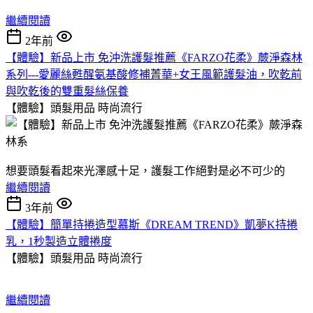
繼續閱讀
2年前
【體驗】新品上市 免沖洗護髮推薦《FARZO花柔》蕨淨森林
系列---愛麗絲甦醒氨基酸修補菁華+女王風範護髮油，吹乾前
與吹乾後的雙重髮絲保養
【體驗】頭髮用品
時尚流行
想要頭髮看起來光澤感十足，護髮工作絕對是必不可少的
繼續閱讀
3年前
【體驗】簡單持捲造型慕斯《DREAM TREND》凱夢K持捲
乳，1秒製造立體捲度
【體驗】頭髮用品
時尚流行
繼續閱讀