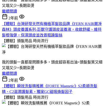
又塌又少+長期染燙
繼續閱讀
2年前
【體驗】台灣研發天然有機植萃髮妝品牌《FERN HAIR蕨凈
森林》頭皮養護系列-巨獸守護頭皮滋養液，收斂舒緩、維持
髮根強健，保濕頭皮並改善粗躁髮絲
【體驗】頭髮用品
時尚流行
我的頭髮一直都是問題多多，頭皮超容易出油+頭髮髮質又細
又塌又少+長期染燙
繼續閱讀
2年前
【體驗】瞬效洗髮精推薦《FORTE Magnetic》S2柔順洗髮
精、C2滋潤護髮素，獨家GC磁吸煥髮因子
【體驗】頭髮用品
時尚流行