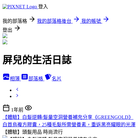
登入
我的部落格
我的部落格後台
我的帳號
登出
屏兒的生活日誌
相簿
部落格
名片
1年前
【體驗】白髮逆轉/髮量空洞營養補充分享《GREENGOLD》
白首烏複方膠囊，25種毛髮所需營養素，重返黑亮耀眼的光澤
【體驗】頭髮用品
時尚流行