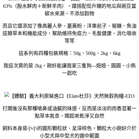
63%（脫水鮮肉＋新鮮羊肉），還搭配低升糖的地瓜與豌豆當
碳水來源，不添加穀物
而且它還添加了像高麗人參、薑黃粉、洋車前子、菊糖、魚油
這類草本和機能成分，幫助維持免疫力、毛髮健康、消化吸收
等等
這系列有四種包裝規格：50g、500g、2kg、6kg
我這次買的是 2kg，剛好能讓我家三隻狗---妞妞、圓圓、小熊
一起吃
打開後沒有那種嗆鼻或油膩的味道，反而是淡淡的肉香混著一
點草本氣息，聞起來乾淨又自然
飼料本身是小小的圓形顆粒狀、呈深棕色，顆粒大小剛好介於
小型犬與中型犬的適中範圍