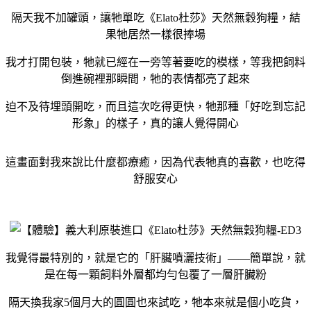
隔天我不加罐頭，讓牠單吃《Elato杜莎》天然無穀狗糧，結
果牠居然一樣很捧場
我才打開包裝，牠就已經在一旁等著要吃的模樣，等我把飼料
倒進碗裡那瞬間，牠的表情都亮了起來
迫不及待埋頭開吃，而且這次吃得更快，牠那種「好吃到忘記
形象」的樣子，真的讓人覺得開心
這畫面對我來說比什麼都療癒，因為代表牠真的喜歡，也吃得
舒服安心
我覺得最特別的，就是它的「肝臟噴灑技術」——簡單說，就
是在每一顆飼料外層都均勻包覆了一層肝臟粉
隔天換我家5個月大的圓圓也來試吃，牠本來就是個小吃貨，