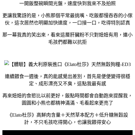
一開飯整碗瞬間光盤，速度快到我來不及拍照
更讓我驚訝的是，小熊那個平常最挑嘴、吃飯都慢吞吞的小傢
伙，這次居然也明顯加快速度，一口接一口，吃得特別認真
那一幕我真的笑出來，看來這層肝臟粉不只對妞妞有用，連小
毛孩們都難以抗拒
連續餵食一週後，真的能感覺出差別，首先是便便變得很穩
定、成形漂亮又不臭，這點我最有感
再來妞妞的食慾比以前更好，飯點時間都會自動跑來提醒我，
圓圓和小熊也都精神滿滿、毛看起來更亮了
《Elato杜莎》高鮮肉含量＋天然草本配方＋低升糖無穀設
計，不只毛孩吃得開心，也讓我餵得安心