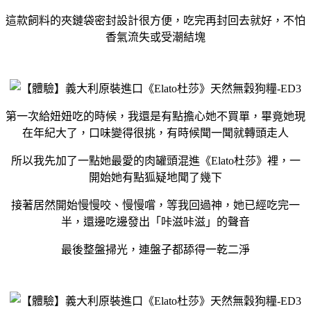
這款飼料的夾鏈袋密封設計很方便，吃完再封回去就好，不怕
香氣流失或受潮結塊
第一次給妞妞吃的時候，我還是有點擔心她不買單，畢竟她現
在年紀大了，口味變得很挑，有時候聞一聞就轉頭走人
所以我先加了一點她最愛的肉罐頭混進《Elato杜莎》裡，一
開始她有點狐疑地聞了幾下
接著居然開始慢慢咬、慢慢嚐，等我回過神，她已經吃完一
半，還邊吃邊發出「咔滋咔滋」的聲音
最後整盤掃光，連盤子都舔得一乾二淨