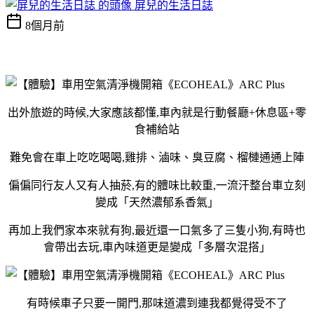
屏兒的生活日誌
8個月前
出外旅遊的時候,大家應該都懂,車內就是行動餐廳+休息區+零
食補給站
難免會在車上吃吃喝喝,雞排、滷味、臭豆腐、榴槤通通上陣
偏偏同行友人又有人抽菸,有的體味比較重,一流汗整台車立刻
變成「天然濃郁系香氣」
再加上我們家本來就有狗,最近還一口氣多了三隻小狗,有時也
會帶出去玩,車內味道更是變成「多層次混搭」
有時候車子只要一開門,那味道濃到連我都覺得受不了