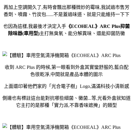
再加上空調開久了,有時會飄出那種微妙的霉味,我試過市售芳
香劑、噴霧、竹炭包......不是蓋過味道、就是只能維持一下下
也因為這樣,我最後才決定入手
《ECOHEAL》ARC Plus抑菌
除味器(車用型)
主打無臭氧、能分解異味、還能抑菌防黴
收到 ARC Plus 的時候,第一眼看到外盒其實蠻舒服的,藍白配
色很乾淨,中間就是產品本體的圖示
上面還印著他們家的「光合電子樹」Logo,滿滿科技小清新感
側邊也有標註這台能對抗哪些細菌、黴菌...等,光看外盒就知道
它主打的是那種「實力派,不靠香味遮掩」的類型