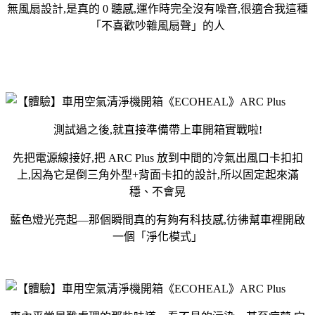
無風扇設計,是真的 0 聽感,運作時完全沒有噪音,很適合我這種
「不喜歡吵雜風扇聲」的人
測試過之後,就直接準備帶上車開箱實戰啦!
先把電源線接好,把 ARC Plus 放到中間的冷氣出風口卡扣扣
上,因為它是倒三角外型+背面卡扣的設計,所以固定起來滿
穩、不會晃
藍色燈光亮起—那個瞬間真的有夠有科技感,彷彿幫車裡開啟
一個「淨化模式」