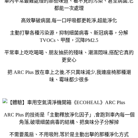
車內平常最難處理的那些味道、看不見的污染、甚至病菌,它
都能一次處理
高效擊破病菌,每一口呼吸都更乾淨,超能淨化
主動打擊各種污染源，抑制細菌病毒、新冠病毒，分解
TVOCs、甲醛，沉降PM2.5
平常車上吃吃喝喝、朋友抽菸的殘味、潮濕悶味,搭配它真的
更安心
把 ARC Plus 放在車上之後,不只異味減少,我連座椅那種潮
味、霉味都少很多
ARC Plus 的技術是「主動釋放淨化因子」,會跑到車內每一個
角落,破壞細菌病毒的結構、把臭味分子分解掉
不需要風扇、不用吸附,等於是主動出擊的那種淨化方式