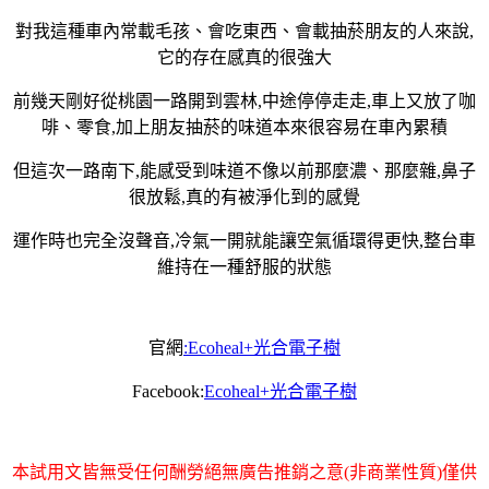
對我這種車內常載毛孩、會吃東西、會載抽菸朋友的人來說,
它的存在感真的很強大
前幾天剛好從桃園一路開到雲林,中途停停走走,車上又放了咖
啡、零食,加上朋友抽菸的味道本來很容易在車內累積
但這次一路南下,能感受到味道不像以前那麼濃、那麼雜,鼻子
很放鬆,真的有被淨化到的感覺
運作時也完全沒聲音,冷氣一開就能讓空氣循環得更快,整台車
維持在一種舒服的狀態
官網
:Ecoheal+光合電子樹
Facebook:
Ecoheal+光合電子樹
本試用文皆無受任何酬勞絕無廣告推銷之意(非商業性質)僅供