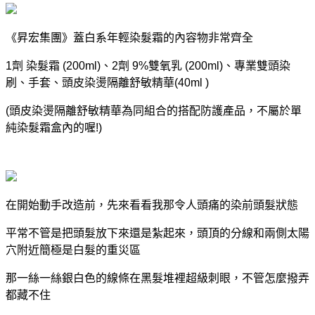
《昇宏集團》蓋白系年輕染髮霜的內容物非常齊全
1劑 染髮霜 (200ml)、2劑 9%雙氧乳 (200ml)、專業雙頭染
刷、手套、頭皮染燙隔離舒敏精華(40ml )
(頭皮染燙隔離舒敏精華為同組合的搭配防護產品，不屬於單
純染髮霜盒內的喔!)
在開始動手改造前，先來看看我那令人頭痛的染前頭髮狀態
平常不管是把頭髮放下來還是紮起來，
頭頂的分線
和
兩側太陽
穴附近
簡極是白髮的重災區
那一絲一絲銀白色的線條在黑髮堆裡超級刺眼，不管怎麼撥弄
都藏不住