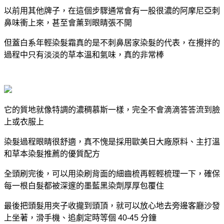
以前用其他牌子，在這個步驟通常會有一股很濃的阿摩尼亞刺
鼻味衝上來，甚至會薰到眼睛張不開
但蓋白系年輕染髮霜真的是
不刺鼻居家染髮
的代表，在攪拌的
過程中只有淡淡的草本溫和氣味，真的非常棒
它的質地就像特調的濃稠慕斯一樣，
完全不會滴滴答答流到臉
上或衣服上
染髮過程眼睛很舒適，真不愧是採用歐美日大廠原料、主打
溫
和草本染髮推薦
的優質配方
全頭刷完後，可以用染刷背面的細齒梳再輕輕梳理一下，確保
每一根白髮都被深邃的墨藍黑染劑厚厚包覆住
最後把頭髮用夾子收攏到頭頂，就可以放心地去旁邊客廳沙發
上坐著，滑手機、追劇定時等個 40-45 分鐘