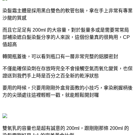
染髮霜主體是採用黑白雙色的軟管包裝，拿在手上非常有專業
沙龍的質感
而且它足足有 200ml 的大容量，對於髮量多或是需要常常局
部補染
遮白髮染髮分享
的人來說，這個份量真的很夠用，CP
值超高
轉開瓶蓋後，可以看到瓶口有一層非常完整的鋁膜密封
不僅能確保染劑在存放時完全不會接觸空氣而氧化變質，也保
證送到我們手上時是百分之百全新的乾淨狀態
要用的時候，只要用剛剛外盒背面教的小技巧，拿染刷握柄後
方的尖頭處往這裡輕輕一戳，就能輕鬆開封囉
雙氧乳的容量也是超有誠意的 200ml，跟剛剛那條 200ml 的