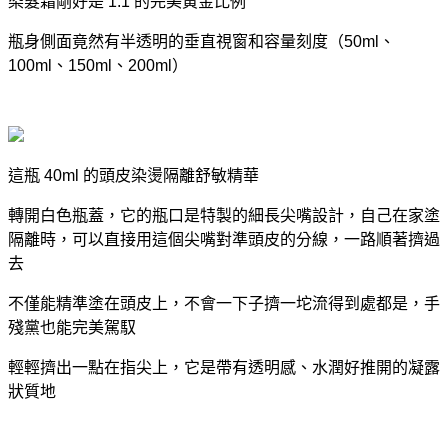
染髮霜剛好是 1:1 的完美黃金比例
瓶身側面竟然有
半透明的垂直視窗和容量刻度（50ml、
100ml、150ml、200ml）
這瓶 40ml 的頭皮染燙隔離舒敏精華
轉開白色瓶蓋，它的瓶口是特製的
細長尖嘴設計
，自己在家塗
隔離時，可以直接用這個尖嘴對準頭皮的分線，一路順著擠過
去
不僅能精準塗在頭皮上，不會一下子擠一坨流得到處都是，手
殘黨也能完美駕馭
輕輕擠出一點在指尖上，它是帶有透明感、水潤好推開的凝露
狀質地