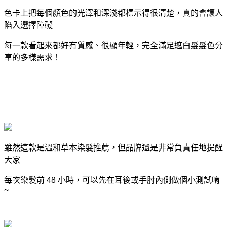
色卡上把每個顏色的光澤和深淺都標示得很清楚，真的會讓人
陷入選擇障礙
每一款看起來都好有質感、很顯年輕，完全滿足
遮白髮髮色分
享
的多樣需求！
雖然這款是
溫和草本染髮推薦
，但品牌還是非常負責任地提醒
大家
每次染髮前 48 小時，可以先在耳後或手肘內側做個小測試唷
~