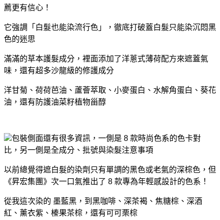
薦
更有信心！
它強調「白髮也能染流行色」，徹底打破蓋白髮只能染沉悶黑
色的迷思
滿滿的草本護髮成分，裡面添加了洋蔥式薄荷配方來遮蓋氣
味，還有超多沙龍級的修護成分
洋甘菊、荷荷芭油、蘆薈萃取、小麥蛋白、水解角蛋白、葵花
油，還有防護油菜籽植物甾醇
包裝側面還有很多資訊，一側是
8 款時尚色系的色卡對
比
，另一側是
全成分、批號與染髮注意事項
以前總覺得遮白髮的染劑只有單調的黑色或老氣的深棕色，但
《昇宏集團》次一口氣推出了 8 款專為年輕感設計的色系！
從我這次染的
墨藍黑
，到黑咖啡、深茶褐、焦糖棕、深酒
紅、薰衣紫、榛果茶棕，還有可可栗棕