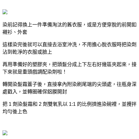
染前記得換上一件
準備淘汰的舊衣服
，或是方便穿脫的
前開釦
襯衫、外套
這樣染完後就可以直接去浴室沖洗，不用擔心脫衣服時把染劑
沾到乾淨的衣服或臉上
再用準備好的塑膠夾，把頭髮分成上下左右好幾區夾起來，接
下來就是重頭戲調配染劑啦！
轉開染髮霜蓋子後，直接拿內附染刷尾端的尖頭處，
往瓶身深
處戳
入，並轉圈確保鋁膜開封
把 1 劑染髮霜和 2 劑雙氧乳以 1:1 的比例擠進染碗裡，
並攪拌
均勻後上色