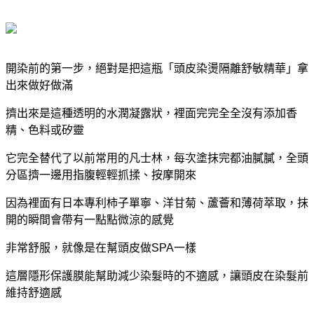
開染前的第一步，絕對是把這瓶「頭皮染燙隔離舒敏精華」拿
出來做好做滿
擠出來是這種透明的水潤凝露狀，裡面完完全全沒有添加香
精、色料或矽靈
它
完全替代了以前常用的凡士林，每次塗抹完都油膩膩，
全頭
分區擠一邊用指腹輕輕抓揉、按摩開來
因為裡面有日本專利柿子單寧、洋甘菊、蘆薈和薄荷萃取，抹
開的瞬間會帶有一點點微涼的感覺
非常舒服，就像是在幫頭皮做SPA一樣
這層隱形保護膜能幫助減少染髮時的不適感，讓頭皮在染髮前
維持舒適感