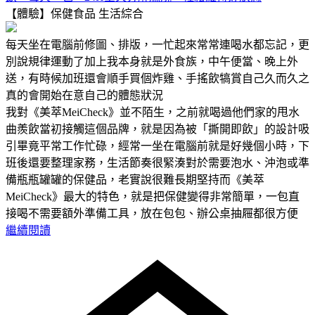
【體驗】保健食品
生活綜合
每天坐在電腦前修圖、排版，一忙起來常常連喝水都忘記，更
別說規律運動了加上我本身就是外食族，中午便當、晚上外
送，有時候加班還會順手買個炸雞、手搖飲犒賞自己久而久之
真的會開始在意自己的體態狀況
我對《美萃MeiCheck》並不陌生，之前就喝過他們家的甩水
曲羨飲當初接觸這個品牌，就是因為被「撕開即飲」的設計吸
引畢竟平常工作忙碌，經常一坐在電腦前就是好幾個小時，下
班後還要整理家務，生活節奏很緊湊對於需要泡水、沖泡或準
備瓶瓶罐罐的保健品，老實說很難長期堅持而《美萃
MeiCheck》最大的特色，就是把保健變得非常簡單，一包直
接喝不需要額外準備工具，放在包包、辦公桌抽屜都很方便
繼續閱讀