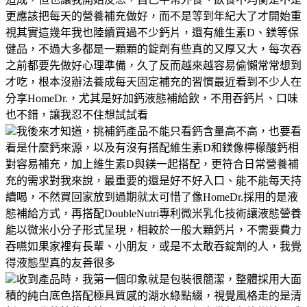
更應該把每天的營養補充做好，而不是等到年紀大了才開始重
視其實這幾年我也陸續買過不少鈣片，還有維生素D、鎂等保
健品，不過大多都是一顆顆的錠劑有些真的又厚又大，每次吞
之前都要先做好心理準備，久了反而越來越容易偷懶常常想到
才吃，根本沒辦法養成每天固定補充的習慣最近看到不少人在
分享HomeDr.，尤其是好加鈣液態補給飲，不用吞鈣片、口味
也不錯，讓我忍不住想試試看
我後來才知道，挑補鈣產品不能只看鈣含量高不高，也要看
看是什麼鈣來源，以及有沒有搭配維生素D和鎂像檸檬酸鈣相
對容易補充，加上維生素D與鎂一起搭配，更符合日常營養補
充的需求對我來說，最重要的還是好不好入口、能不能每天持
續喝，不然買回家放到過期就太可惜了像HomeDr.採用的是液
態補給方式，再搭配DoubleNutri專利微米乳化技術讓液態營養
能以微米小分子形式呈現，相較於一般大顆鈣片，不需要費力
吞嚥如果家裡有長輩、小朋友，或是不太敢吞錠劑的人，我覺
得液態型真的友善很多
收到產品時，我第一個印象就是包裝很簡潔，整體採用大面
積的純白底色搭配極具質感的湖水綠點綴，視覺風格走的是清