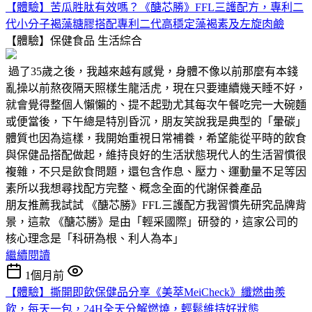
【體驗】苦瓜胜肽有效嗎？《醣芯勝》FFL三護配方，專利二
代小分子褐藻糖膠搭配專利二代高穩定藻褐素及左旋肉鹼
【體驗】保健食品
生活綜合
過了35歲之後，我越來越有感覺，身體不像以前那麼有本錢
亂操以前熬夜隔天照樣生龍活虎，現在只要連續幾天睡不好，
就會覺得整個人懶懶的、提不起勁尤其每次午餐吃完一大碗麵
或便當後，下午總是特別昏沉，朋友笑說我是典型的「暈碳」
體質也因為這樣，我開始重視日常補養，希望能從平時的飲食
與保健品搭配做起，維持良好的生活狀態現代人的生活習慣很
複雜，不只是飲食問題，還包含作息、壓力、運動量不足等因
素所以我想尋找配方完整、概念全面的代謝保養產品
朋友推薦我試試 《醣芯勝》FFL三護配方我習慣先研究品牌背
景，這款 《醣芯勝》是由「輕采國際」研發的，這家公司的
核心理念是「科研為根、利人為本」
繼續閱讀
1個月前
【體驗】撕開即飲保健品分享《美萃MeiCheck》纖燃曲羨
飲，每天一包，24H全天分解燃燒，輕鬆維持好狀態