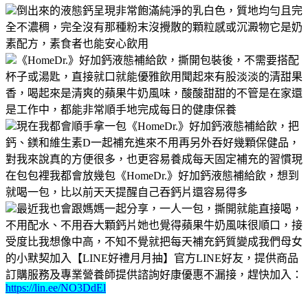
倒出來的液態鈣呈現非常飽滿純淨的乳白色，質地均勻且完
全不濃稠，完全沒有那種粉末沒攪散的顆粒感或沉澱物它是奶
素配方，素食者也能安心飲用
《HomeDr.》好加鈣液態補給飲，撕開包裝後，不需要搭配
杯子或湯匙，直接就口就能優雅飲用聞起來有股淡淡的清甜果
香，喝起來是清爽的蘋果牛奶風味，酸酸甜甜的不管是在家還
是工作中，都能非常順手地完成每日的健康保養
現在我都會順手拿一包《HomeDr.》好加鈣液態補給飲，把
鈣、鎂和維生素D一起補充進來不用再另外吞好幾顆保健品，
對我來說真的方便很多，也更容易養成每天固定補充的習慣現
在包包裡我都會放幾包《HomeDr.》好加鈣液態補給飲，想到
就喝一包，比以前天天提醒自己吞鈣片還容易得多
最近我也會跟媽媽一起分享，一人一包，撕開就能直接喝，
不用配水、不用吞大顆鈣片她也覺得蘋果牛奶風味很順口，接
受度比我想像中高，不知不覺就把每天補充鈣質變成我們母女
的小默契加入【LINE好禮月月抽】官方LINE好友，提供商品
訂購服務及專業營養師提供諮詢好康優惠不漏接，趕快加入：
https://lin.ee/NO3DdEl