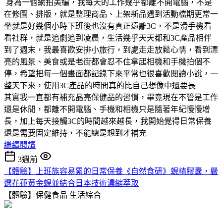
身為一個網拍美編，我每天的工作幾乎都離不開電腦，不是
在修圖、排版，就是整理商品、上架新品遇到活動檔期更常一
坐就是好幾個小時下班後也沒有真正遠離3C，不是滑手機看
看社群，就是追劇追到凌晨，生活幾乎天天都和3C產品相伴
到了週末，我最喜歡安排小旅行，到處走走放鬆心情，看到漂
亮的風景、美食或是老街都會忍不住拿起相機和手機拍個不
停，希望把每一個畫面都記錄下來平常也很喜歡閱讀小說，一
整天下來，使用3C產品的時間真的比自己想像中還要長
其實我一直都有補充晶亮保健品的習慣，畢竟現在不管是工作
還是休閒，都離不開電腦、手機和相機只是隨著年紀慢慢增
長，加上每天接觸3C的時間越來越長，我開始覺得日常保養
還是需要固定維持，不能總是想到才補充
繼續閱讀
3週前
【體驗】上班族容易累的日常保養《自然食研》蜆精膠囊，嚴
選花蓮黃金蜆並結合日本技術濃縮萃取
【體驗】保健食品
生活綜合