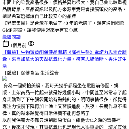
市面上的染髮產品很多，價格差異也很大。我自己會比較重視
品牌背景、產品資訊以及配方來源畢竟是會接觸頭皮的產品，
還是希望選擇讓自己比較安心的品牌
《昇宏集團》是台灣在地做了 40 年的老牌子，還有通過國際
GMP 認證，讓我使用起來更有安心感
繼續閱讀
1個月前
【體驗】生物類黃酮保健品開箱《暉福生醫》雪諾力思素食膠
囊，來自加拿大的天然抗氧化力量，擁有思緒清晰、專注好生
活
【體驗】保健食品
生活綜合
身為一個網拍美編，我每天幾乎都是坐在電腦前修圖、排
版、上架商品一忙起來就是好幾個小時，中間甚至常常忘了起
身走動到了下午腦袋開始有點鈍鈍的，明明事情很多，卻覺得
專注力慢慢下降再加上晚上又習慣追劇、熬夜，長期作息不規
律，真的越來越覺得日常保養不能再忽略了
以前我保養大多都只想到膠原蛋白、維他命C之類的營養補
充，後來才發現，其實抗氧化也是現代人很重要的一環尤其像