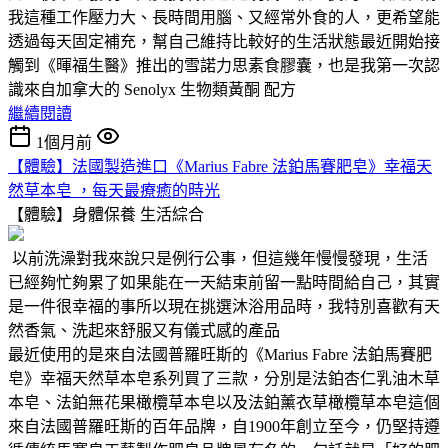
我這種工作壓力大、長時間用腦、又經常外食的人，更希望能
透過每天固定補充，幫自己維持比較好的生活狀態最近開始接
觸到《暉福生醫》推出的雪諾力思素食膠囊，也是我第一次認
識來自加拿大的 Senolyx 生物類黃酮 配方
繼續閱讀
1個月前
【體驗】法國製造進口《Marius Fabre 法鉑馬賽肥皂》幸福天
然草本皂 ，每天最療癒的時光
【體驗】身體保養
生活綜合
以前洗澡對我來說只是例行公事，但這幾年慢慢發現，生活
已經夠忙夠累了如果能在一天結束前留一點時間給自己，其實
是一件很幸福的事所以現在挑選沐浴用品時，我特別喜歡有天
然香氣、洗起來舒服又有儀式感的產品
最近使用的是來自法國普羅旺斯的《Marius Fabre 法鉑馬賽肥
皂》幸福天然草本皂系列買了三款，分別是法鉑杏仁乳油木草
本皂、法鉑無花果橄欖草本皂以及法鉑薰衣草橄欖草本皂這個
來自法國普羅旺斯的百年品牌，自1900年創立至今，仍堅持遵