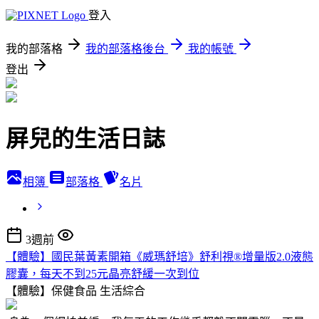
登入
我的部落格
我的部落格後台
我的帳號
登出
屏兒的生活日誌
相簿
部落格
名片
3週前
【體驗】國民葉黃素開箱《威瑪舒培》舒利視®增量版2.0液態
膠囊，每天不到25元晶亮舒緩一次到位
【體驗】保健食品
生活綜合