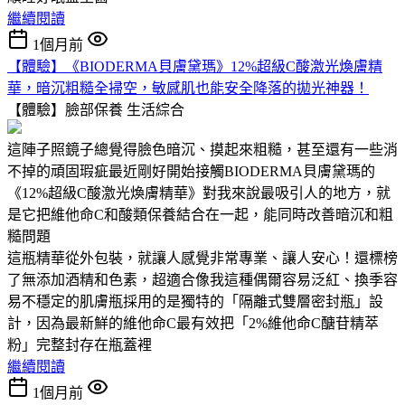
繼續閱讀
1個月前
【體驗】《BIODERMA貝膚黛瑪》12%超級C酸激光煥膚精
華，暗沉粗糙全掃空，敏感肌也能安全降落的拋光神器！
【體驗】臉部保養
生活綜合
這陣子照鏡子總覺得臉色暗沉、摸起來粗糙，甚至還有一些消
不掉的頑固瑕疵最近剛好開始接觸BIODERMA貝膚黛瑪的
《12%超級C酸激光煥膚精華》對我來說最吸引人的地方，就
是它把維他命C和酸類保養結合在一起，能同時改善暗沉和粗
糙問題
這瓶精華從外包裝，就讓人感覺非常專業、讓人安心！還標榜
了無添加酒精和色素，超適合像我這種偶爾容易泛紅、換季容
易不穩定的肌膚瓶採用的是獨特的「隔離式雙層密封瓶」設
計，因為最新鮮的維他命C最有效把「2%維他命C醣苷精萃
粉」完整封存在瓶蓋裡
繼續閱讀
1個月前