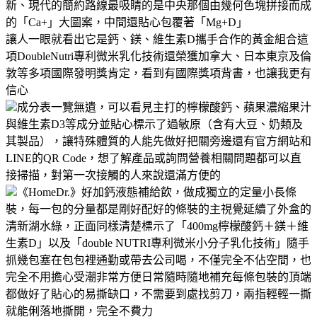
新、現代的簡約路線最吸睛的是中央那個由幾何色塊拼接而成
的「Ca+」大圖案，中間還貼心包覆著「Mg+D」
讓人一眼就看出它是鈣、鎂、維生素D攜手合作的黃金組合這
項DoubleNutri專利微米乳化技術還榮獲加拿大、日本東京及倫
敦等多項國際發明獎肯定，看到有國際獎項背書，也讓我更有
信心
成分表一覽無遺，可以看見主打的檸檬酸鈣、蘋果濃縮果汁
與維生素D3等成分並貼心標示了過敏原（含有大豆、奶類及
其製品），讓特殊體質的人能先做好把關旁邊還有官方網站和
LINE的QR Code，想了解產品或詢問營養相關問題都可以直
接掃描，對第一次接觸的人來說還滿方便的
《HomeDr.》好加鈣液態補給飲，做成獨立的定量小長條
裝，每一包的分量都是剛好配好的條裝的主視覺延續了外盒的
清新湖水綠，正面同樣清楚標示了「400mg檸檬酸鈣＋鎂＋維
生素D」以及「double NUTRI專利微米小分子乳化技術」隨手
抓幾包塞在包包裡通勤或帶去公司喝，不僅完全不佔空間，也
完全不用擔心受潮非常方便日常隨時隨地補充每條包裝的頂端
都做好了貼心的易撕缺口，不需要到處找剪刀，兩指輕輕一撕
就能俐落地撕開，完全不費力