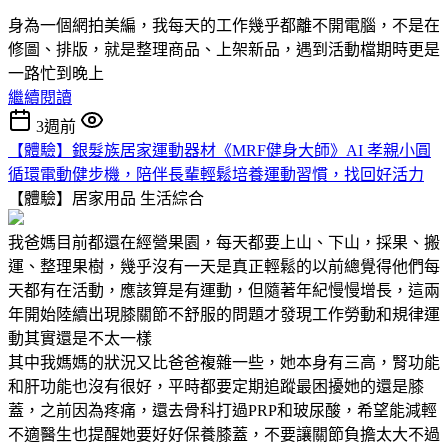
身為一個網拍美編，我每天的工作幾乎都離不開電腦，不是在
修圖、排版，就是整理商品、上架新品，遇到活動檔期時更是
一路忙到晚上
繼續閱讀
3週前
【體驗】銀髮族居家運動器材《MRF健身大師》AI 孝親小圓
循環電動健步機，陪伴長輩輕鬆培養運動習慣，找回好活力
【體驗】居家用品
生活綜合
我爸媽目前都還在經營果園，每天都要上山、下山，採果、搬
運、整理果樹，幾乎沒有一天是真正輕鬆的以前總覺得他們每
天都有在活動，應該算是有運動，但隨著年紀慢慢增長，這兩
年開始陸續出現膝關節不舒服的問題才發現工作勞動和規律運
動其實還是不太一樣
其中我媽媽的狀況又比爸爸複雜一些，她本身有三高，腎功能
和肝功能也沒有很好，平時都要定期追蹤最困擾她的還是膝
蓋，之前因為疼痛，還去骨科打過PRP和玻尿酸，希望能減輕
不適醫生也提醒她要好好保養膝蓋，不要讓關節負擔太大不過