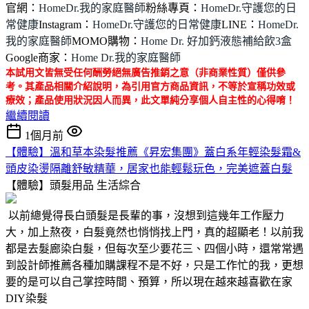
官網：
HomeDr.我的家庭醫師
粉絲專頁：
HomeDr.守護您的日
常健康
Instagram：
HomeDr.守護您的日常健康
LINE：
HomeDr.
我的家庭醫師
MOMO購物：
Home Dr. 好加鈣液態補給飲3盒
Google商家：
Home Dr.我的家庭醫師
本試用文皆無受任何酬勞絕無廣告推銷之意（非商業性質）僅供參
考。其產品相關介紹說明，為引用官方商品資訊，不等於宣稱功效或
療效；產品使用狀況因人而異，此文單純分享個人自主性的心得唷！
繼續閱讀
1個月前
【體驗】溫和草本染髮推薦《昇宏集團》蓋白系年輕染髮霜&
頭皮染燙隔離舒敏精華，居家也能輕鬆玩色，完美遮蓋白髮
【體驗】頭髮用品
生活綜合
以前總覺得長白頭髮是長輩的事，沒想到這幾年工作壓力
大，加上熬夜，白髮竟然也悄悄找上門，真的超顯老！以前我
都是去髮廊染白髮，但每次至少要花三、四個小時，還常常遇
到設計師推薦各種加購課程不是不好，只是工作忙的我，更想
要的是可以自己掌控時間、預算，所以現在越來越喜歡在家
DIY染髮