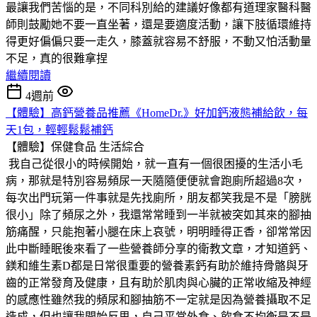
最讓我們苦惱的是，不同科別給的建議好像都有道理家醫科醫
師則鼓勵她不要一直坐著，還是要適度活動，讓下肢循環維持
得更好偏偏只要一走久，膝蓋就容易不舒服，不動又怕活動量
不足，真的很難拿捏
繼續閱讀
4週前
【體驗】高鈣營養品推薦《HomeDr.》好加鈣液態補給飲，每
天1包，輕輕鬆鬆補鈣
【體驗】保健食品
生活綜合
我自己從很小的時候開始，就一直有一個很困擾的生活小毛
病，那就是特別容易頻尿一天隨隨便便就會跑廁所超過8次，
每次出門玩第一件事就是先找廁所，朋友都笑我是不是「膀胱
很小」除了頻尿之外，我還常常睡到一半就被突如其來的腳抽
筋痛醒，只能抱著小腿在床上哀號，明明睡得正香，卻常常因
此中斷睡眠後來看了一些營養師分享的衛教文章，才知道鈣、
鎂和維生素D都是日常很重要的營養素鈣有助於維持骨骼與牙
齒的正常發育及健康，且有助於肌肉與心臟的正常收縮及神經
的感應性雖然我的頻尿和腳抽筋不一定就是因為營養攝取不足
造成，但也讓我開始反思，自己平常外食、飲食不均衡是不是