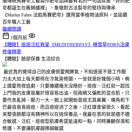
循傳統馬賽皂工藝製作肥皂品牌最有名的一句話就是「好的肥
皂都誕生在舊鍋爐裡」，象徵對古法製皂的堅持與傳承
《Marius Fabre 法鉑馬賽肥皂》選用當季植物油原料，並延續
百年職人工藝
繼續閱讀
1個月前
【體驗】痘痘泛紅救星《MEDITHERPAY》積雪草PDRN活膚
修復精華
【體驗】臉部保養
生活綜合
最近真的覺得自己的皮膚很愛鬧脾氣，不知道是不是工作壓
力太大加上每天都待在冷氣房修圖，一坐就是好幾個小時，晚
上還愛熬夜追劇，只要連續幾天沒睡好，痘痘、泛紅就一起找
上門我的皮膚是屬於很容易出油，但兩頰又偏乾的混合肌，只
要作息亂掉、壓力一大，臉上就開始冒痘尤其鼻翼、嘴角和下
巴最容易長痘痘，而且痘痘消了之後，泛紅還會留很久，看起
來整張臉都沒有精神所以在挑保養品，我最在意的就是適不適
合敏感、泛紅、痘痘型肌膚希望能溫和一點，同時兼顧保濕和
修護，不要讓肌膚越擦越敏感