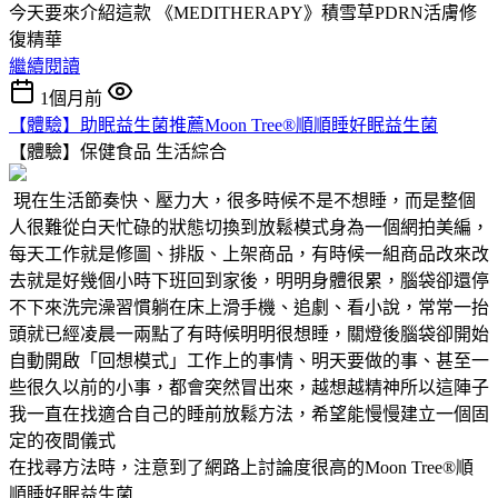
今天要來介紹這款 《MEDITHERAPY》積雪草PDRN活膚修
復精華
繼續閱讀
1個月前
【體驗】助眠益生菌推薦Moon Tree®順順睡好眠益生菌
【體驗】保健食品
生活綜合
現在生活節奏快、壓力大，很多時候不是不想睡，而是整個
人很難從白天忙碌的狀態切換到放鬆模式身為一個網拍美編，
每天工作就是修圖、排版、上架商品，有時候一組商品改來改
去就是好幾個小時下班回到家後，明明身體很累，腦袋卻還停
不下來洗完澡習慣躺在床上滑手機、追劇、看小說，常常一抬
頭就已經凌晨一兩點了有時候明明很想睡，關燈後腦袋卻開始
自動開啟「回想模式」工作上的事情、明天要做的事、甚至一
些很久以前的小事，都會突然冒出來，越想越精神所以這陣子
我一直在找適合自己的睡前放鬆方法，希望能慢慢建立一個固
定的夜間儀式
在找尋方法時，注意到了網路上討論度很高的Moon Tree®順
順睡好眠益生菌