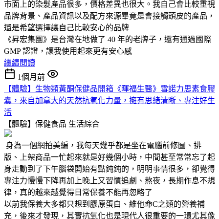
市面上的染髮產品很多，價格差異也很大。我自己會比較重視
品牌背景、產品資訊以及配方來源畢竟是會接觸頭皮的產品，
還是希望選擇讓自己比較安心的品牌
《昇宏集團》是台灣在地做了 40 年的老牌子，還有通過國際
GMP 認證，讓我使用起來更有安心感
繼續閱讀
1個月前
【體驗】生物類黃酮保健品開箱《暉福生醫》雪諾力思素食膠
囊，來自加拿大的天然抗氧化力量，擁有思緒清晰、專注好生
活
【體驗】保健食品
生活綜合
身為一個網拍美編，我每天幾乎都是坐在電腦前修圖、排
版、上架商品一忙起來就是好幾個小時，中間甚至常常忘了起
身走動到了下午腦袋開始有點鈍鈍的，明明事情很多，卻覺得
專注力慢慢下降再加上晚上又習慣追劇、熬夜，長期作息不規
律，真的越來越覺得日常保養不能再忽略了
以前我保養大多都只想到膠原蛋白、維他命C之類的營養補
充，後來才發現，其實抗氧化也是現代人很重要的一環尤其像