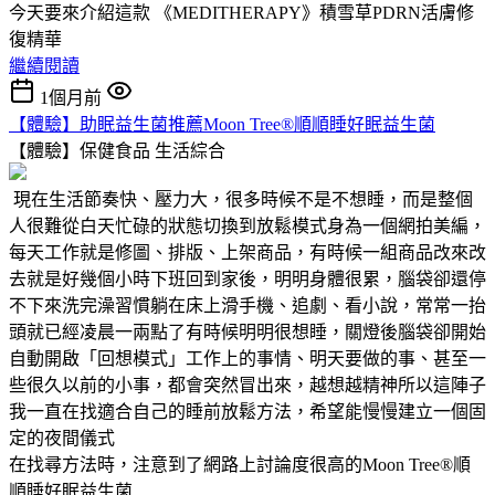
今天要來介紹這款 《MEDITHERAPY》積雪草PDRN活膚修
復精華
繼續閱讀
1個月前
【體驗】助眠益生菌推薦Moon Tree®順順睡好眠益生菌
【體驗】保健食品
生活綜合
現在生活節奏快、壓力大，很多時候不是不想睡，而是整個
人很難從白天忙碌的狀態切換到放鬆模式身為一個網拍美編，
每天工作就是修圖、排版、上架商品，有時候一組商品改來改
去就是好幾個小時下班回到家後，明明身體很累，腦袋卻還停
不下來洗完澡習慣躺在床上滑手機、追劇、看小說，常常一抬
頭就已經凌晨一兩點了有時候明明很想睡，關燈後腦袋卻開始
自動開啟「回想模式」工作上的事情、明天要做的事、甚至一
些很久以前的小事，都會突然冒出來，越想越精神所以這陣子
我一直在找適合自己的睡前放鬆方法，希望能慢慢建立一個固
定的夜間儀式
在找尋方法時，注意到了網路上討論度很高的Moon Tree®順
順睡好眠益生菌