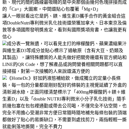
新、現代的簡約路線最吸睛的是中央那個由幾何色塊拼接而成
的「Ca+」大圖案，中間還貼心包覆著「Mg+D」
讓人一眼就看出它是鈣、鎂、維生素D攜手合作的黃金組合這
項DoubleNutri專利微米乳化技術還榮獲加拿大、日本東京及倫
敦等多項國際發明獎肯定，看到有國際獎項背書，也讓我更有
信心
成分表一覽無遺，可以看見主打的檸檬酸鈣、蘋果濃縮果汁
與維生素D3等成分並貼心標示了過敏原（含有大豆、奶類及
其製品），讓特殊體質的人能先做好把關旁邊還有官方網站和
LINE的QR Code，想了解產品或詢問營養相關問題都可以直
接掃描，對第一次接觸的人來說還滿方便的
《HomeDr.》好加鈣液態補給飲，做成獨立的定量小長條
裝，每一包的分量都是剛好配好的條裝的主視覺延續了外盒的
清新湖水綠，正面同樣清楚標示了「400mg檸檬酸鈣＋鎂＋維
生素D」以及「double NUTRI專利微米小分子乳化技術」隨手
抓幾包塞在包包裡通勤或帶去公司喝，不僅完全不佔空間，也
完全不用擔心受潮非常方便日常隨時隨地補充每條包裝的頂端
都做好了貼心的易撕缺口，不需要到處找剪刀，兩指輕輕一撕
就能俐落地撕開，完全不費力