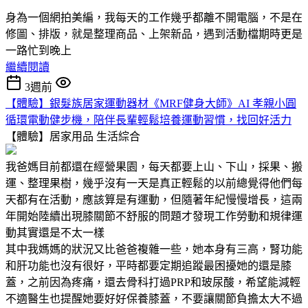
身為一個網拍美編，我每天的工作幾乎都離不開電腦，不是在
修圖、排版，就是整理商品、上架新品，遇到活動檔期時更是
一路忙到晚上
繼續閱讀
3週前
【體驗】銀髮族居家運動器材《MRF健身大師》AI 孝親小圓
循環電動健步機，陪伴長輩輕鬆培養運動習慣，找回好活力
【體驗】居家用品
生活綜合
我爸媽目前都還在經營果園，每天都要上山、下山，採果、搬
運、整理果樹，幾乎沒有一天是真正輕鬆的以前總覺得他們每
天都有在活動，應該算是有運動，但隨著年紀慢慢增長，這兩
年開始陸續出現膝關節不舒服的問題才發現工作勞動和規律運
動其實還是不太一樣
其中我媽媽的狀況又比爸爸複雜一些，她本身有三高，腎功能
和肝功能也沒有很好，平時都要定期追蹤最困擾她的還是膝
蓋，之前因為疼痛，還去骨科打過PRP和玻尿酸，希望能減輕
不適醫生也提醒她要好好保養膝蓋，不要讓關節負擔太大不過