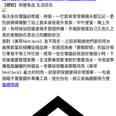
【體驗】保健食品
生活綜合
每天坐在電腦前修圖、排版，一忙起來常常連喝水都忘記，更
別說規律運動了加上我本身就是外食族，中午便當、晚上外
送，有時候加班還會順手買個炸雞、手搖飲犒賞自己久而久之
真的會開始在意自己的體態狀況
我對《美萃MeiCheck》並不陌生，之前就喝過他們家的甩水
曲羨飲當初接觸這個品牌，就是因為被「撕開即飲」的設計吸
引畢竟平常工作忙碌，經常一坐在電腦前就是好幾個小時，下
班後還要整理家務，生活節奏很緊湊對於需要泡水、沖泡或準
備瓶瓶罐罐的保健品，老實說很難長期堅持而《美萃
MeiCheck》最大的特色，就是把保健變得非常簡單，一包直
接喝不需要額外準備工具，放在包包、辦公桌抽屜都很方便
繼續閱讀