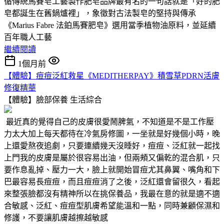
循傳統馬賽皂工藝製作肥皂品牌最有名的一句話就是「好的肥
皂都誕生在舊鍋爐裡」，象徵對古法製皂的堅持與傳承
《Marius Fabre 法鉑馬賽肥皂》選用當季植物油原料，並延續
百年職人工藝
繼續閱讀
1個月前
【體驗】痘痘泛紅救星《MEDITHERPAY》積雪草PDRN活膚
修復精華
【體驗】臉部保養
生活綜合
最近真的覺得自己的皮膚很愛鬧脾氣，不知道是不是工作壓
力太大加上每天都待在冷氣房修圖，一坐就是好幾個小時，晚
上還愛熬夜追劇，只要連續幾天沒睡好，痘痘、泛紅就一起找
上門我的皮膚是屬於很容易出油，但兩頰又偏乾的混合肌，只
要作息亂掉、壓力一大，臉上就開始冒痘尤其鼻翼、嘴角和下
巴最容易長痘痘，而且痘痘消了之後，泛紅還會留很久，看起
來整張臉都沒有精神所以在挑保養品，我最在意的就是適不適
合敏感、泛紅、痘痘型肌膚希望能溫和一點，同時兼顧保濕和
修護，不要讓肌膚越擦越敏感