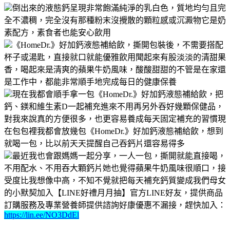
倒出來的液態鈣呈現非常飽滿純淨的乳白色，質地均勻且完
全不濃稠，完全沒有那種粉末沒攪散的顆粒感或沉澱物它是奶
素配方，素食者也能安心飲用
《HomeDr.》好加鈣液態補給飲，撕開包裝後，不需要搭配
杯子或湯匙，直接就口就能優雅飲用聞起來有股淡淡的清甜果
香，喝起來是清爽的蘋果牛奶風味，酸酸甜甜的不管是在家還
是工作中，都能非常順手地完成每日的健康保養
現在我都會順手拿一包《HomeDr.》好加鈣液態補給飲，把
鈣、鎂和維生素D一起補充進來不用再另外吞好幾顆保健品，
對我來說真的方便很多，也更容易養成每天固定補充的習慣現
在包包裡我都會放幾包《HomeDr.》好加鈣液態補給飲，想到
就喝一包，比以前天天提醒自己吞鈣片還容易得多
最近我也會跟媽媽一起分享，一人一包，撕開就能直接喝，
不用配水、不用吞大顆鈣片她也覺得蘋果牛奶風味很順口，接
受度比我想像中高，不知不覺就把每天補充鈣質變成我們母女
的小默契加入【LINE好禮月月抽】官方LINE好友，提供商品
訂購服務及專業營養師提供諮詢好康優惠不漏接，趕快加入：
https://lin.ee/NO3DdEl