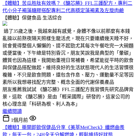
【體驗】苦瓜胜肽有效嗎？《醣芯勝》FFL三護配方，專利二
代小分子褐藻糖膠搭配專利二代高穩定藻褐素及左旋肉鹼
【體驗】保健食品
生活綜合
過了35歲之後，我越來越有感覺，身體不像以前那麼有本錢
亂操以前熬夜隔天照樣生龍活虎，現在只要連續幾天睡不好，
就會覺得整個人懶懶的、提不起勁尤其每次午餐吃完一大碗麵
或便當後，下午總是特別昏沉，朋友笑說我是典型的「暈碳」
體質也因為這樣，我開始重視日常補養，希望能從平時的飲食
與保健品搭配做起，維持良好的生活狀態現代人的生活習慣很
複雜，不只是飲食問題，還包含作息、壓力、運動量不足等因
素所以我想尋找配方完整、概念全面的代謝保養產品
朋友推薦我試試 《醣芯勝》FFL三護配方我習慣先研究品牌背
景，這款 《醣芯勝》是由「輕采國際」研發的，這家公司的
核心理念是「科研為根、利人為本」
繼續閱讀
1個月前
【體驗】撕開即飲保健品分享《美萃MeiCheck》纖燃曲羨
飲，每天一包，24H全天分解燃燒，輕鬆維持好狀態