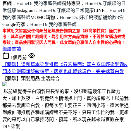
官網：
HomeDr.我的家庭醫師
粉絲專頁：
HomeDr.守護您的日
常健康
Instagram：
HomeDr.守護您的日常健康
LINE：
HomeDr.
我的家庭醫師
MOMO購物：
Home Dr. 好加鈣液態補給飲3盒
Google商家：
Home Dr.我的家庭醫師
本試用文皆無受任何酬勞絕無廣告推銷之意（非商業性質）僅供參
考。其產品相關介紹說明，為引用官方商品資訊，不等於宣稱功效或
療效；產品使用狀況因人而異，此文單純分享個人自主性的心得唷！
繼續閱讀
1個月前
【體驗】溫和草本染髮推薦《昇宏集團》蓋白系年輕染髮霜&
頭皮染燙隔離舒敏精華，居家也能輕鬆玩色，完美遮蓋白髮
【體驗】頭髮用品
生活綜合
以前總覺得長白頭髮是長輩的事，沒想到這幾年工作壓力
大，加上熬夜，白髮竟然也悄悄找上門，真的超顯老！以前我
都是去髮廊染白髮，但每次至少要花三、四個小時，還常常遇
到設計師推薦各種加購課程不是不好，只是工作忙的我，更想
要的是可以自己掌控時間、預算，所以現在越來越喜歡在家
DIY染髮