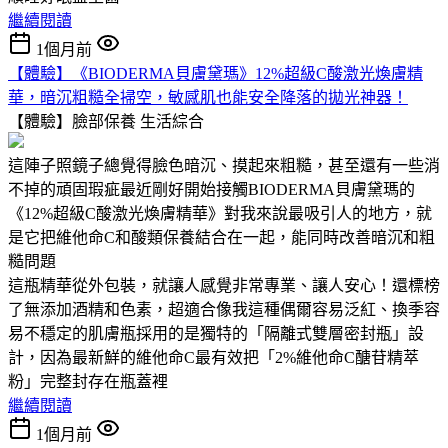
繼續閱讀
1個月前
【體驗】《BIODERMA貝膚黛瑪》12%超級C酸激光煥膚精
華，暗沉粗糙全掃空，敏感肌也能安全降落的拋光神器！
【體驗】臉部保養
生活綜合
這陣子照鏡子總覺得臉色暗沉、摸起來粗糙，甚至還有一些消
不掉的頑固瑕疵最近剛好開始接觸BIODERMA貝膚黛瑪的
《12%超級C酸激光煥膚精華》對我來說最吸引人的地方，就
是它把維他命C和酸類保養結合在一起，能同時改善暗沉和粗
糙問題
這瓶精華從外包裝，就讓人感覺非常專業、讓人安心！還標榜
了無添加酒精和色素，超適合像我這種偶爾容易泛紅、換季容
易不穩定的肌膚瓶採用的是獨特的「隔離式雙層密封瓶」設
計，因為最新鮮的維他命C最有效把「2%維他命C醣苷精萃
粉」完整封存在瓶蓋裡
繼續閱讀
1個月前