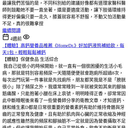
最讓我們苦惱的是，不同科別給的建議好像都有道理家醫科醫
師則鼓勵她不要一直坐著，還是要適度活動，讓下肢循環維持
得更好偏偏只要一走久，膝蓋就容易不舒服，不動又怕活動量
不足，真的很難拿捏
繼續閱讀
4週前
【體驗】高鈣營養品推薦《HomeDr.》好加鈣液態補給飲，每
天1包，輕輕鬆鬆補鈣
【體驗】保健食品
生活綜合
我自己從很小的時候開始，就一直有一個很困擾的生活小毛
病，那就是特別容易頻尿一天隨隨便便就會跑廁所超過8次，
每次出門玩第一件事就是先找廁所，朋友都笑我是不是「膀胱
很小」除了頻尿之外，我還常常睡到一半就被突如其來的腳抽
筋痛醒，只能抱著小腿在床上哀號，明明睡得正香，卻常常因
此中斷睡眠後來看了一些營養師分享的衛教文章，才知道鈣、
鎂和維生素D都是日常很重要的營養素鈣有助於維持骨骼與牙
齒的正常發育及健康，且有助於肌肉與心臟的正常收縮及神經
的感應性雖然我的頻尿和腳抽筋不一定就是因為營養攝取不足
造成，但也讓我開始反思，自己平常外食、飲食不均衡是不是