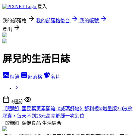
登入
我的部落格
我的部落格後台
我的帳號
登出
屏兒的生活日誌
相簿
部落格
名片
3週前
【體驗】國民葉黃素開箱《威瑪舒培》舒利視®增量版2.0液態
膠囊，每天不到25元晶亮舒緩一次到位
【體驗】保健食品
生活綜合