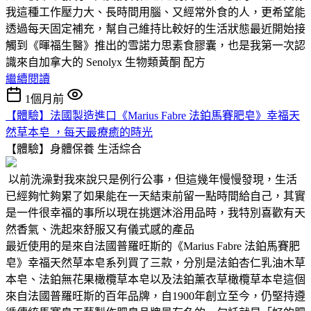
我這種工作壓力大、長時間用腦、又經常外食的人，更希望能
透過每天固定補充，幫自己維持比較好的生活狀態最近開始接
觸到《暉福生醫》推出的雪諾力思素食膠囊，也是我第一次認
識來自加拿大的 Senolyx 生物類黃酮 配方
繼續閱讀
1個月前
【體驗】法國製造進口《Marius Fabre 法鉑馬賽肥皂》幸福天
然草本皂 ，每天最療癒的時光
【體驗】身體保養
生活綜合
以前洗澡對我來說只是例行公事，但這幾年慢慢發現，生活
已經夠忙夠累了如果能在一天結束前留一點時間給自己，其實
是一件很幸福的事所以現在挑選沐浴用品時，我特別喜歡有天
然香氣、洗起來舒服又有儀式感的產品
最近使用的是來自法國普羅旺斯的《Marius Fabre 法鉑馬賽肥
皂》幸福天然草本皂系列買了三款，分別是法鉑杏仁乳油木草
本皂、法鉑無花果橄欖草本皂以及法鉑薰衣草橄欖草本皂這個
來自法國普羅旺斯的百年品牌，自1900年創立至今，仍堅持遵