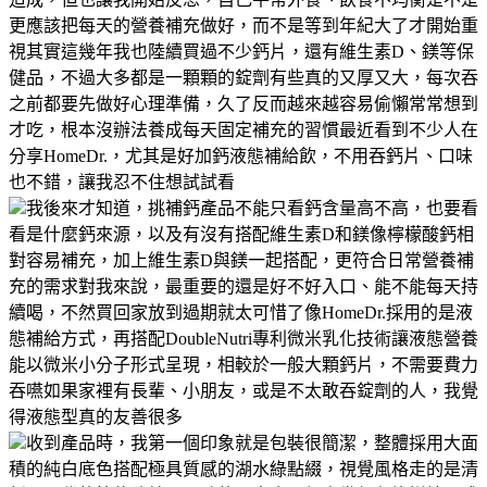
更應該把每天的營養補充做好，而不是等到年紀大了才開始重
視其實這幾年我也陸續買過不少鈣片，還有維生素D、鎂等保
健品，不過大多都是一顆顆的錠劑有些真的又厚又大，每次吞
之前都要先做好心理準備，久了反而越來越容易偷懶常常想到
才吃，根本沒辦法養成每天固定補充的習慣最近看到不少人在
分享HomeDr.，尤其是好加鈣液態補給飲，不用吞鈣片、口味
也不錯，讓我忍不住想試試看
我後來才知道，挑補鈣產品不能只看鈣含量高不高，也要看
看是什麼鈣來源，以及有沒有搭配維生素D和鎂像檸檬酸鈣相
對容易補充，加上維生素D與鎂一起搭配，更符合日常營養補
充的需求對我來說，最重要的還是好不好入口、能不能每天持
續喝，不然買回家放到過期就太可惜了像HomeDr.採用的是液
態補給方式，再搭配DoubleNutri專利微米乳化技術讓液態營養
能以微米小分子形式呈現，相較於一般大顆鈣片，不需要費力
吞嚥如果家裡有長輩、小朋友，或是不太敢吞錠劑的人，我覺
得液態型真的友善很多
收到產品時，我第一個印象就是包裝很簡潔，整體採用大面
積的純白底色搭配極具質感的湖水綠點綴，視覺風格走的是清