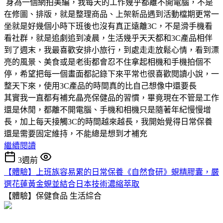
身為一個網拍美編，我每天的工作幾乎都離不開電腦，不是
在修圖、排版，就是整理商品、上架新品遇到活動檔期更常一
坐就是好幾個小時下班後也沒有真正遠離3C，不是滑手機看
看社群，就是追劇追到凌晨，生活幾乎天天都和3C產品相伴
到了週末，我最喜歡安排小旅行，到處走走放鬆心情，看到漂
亮的風景、美食或是老街都會忍不住拿起相機和手機拍個不
停，希望把每一個畫面都記錄下來平常也很喜歡閱讀小說，一
整天下來，使用3C產品的時間真的比自己想像中還要長
其實我一直都有補充晶亮保健品的習慣，畢竟現在不管是工作
還是休閒，都離不開電腦、手機和相機只是隨著年紀慢慢增
長，加上每天接觸3C的時間越來越長，我開始覺得日常保養
還是需要固定維持，不能總是想到才補充
繼續閱讀
3週前
【體驗】上班族容易累的日常保養《自然食研》蜆精膠囊，嚴
選花蓮黃金蜆並結合日本技術濃縮萃取
【體驗】保健食品
生活綜合