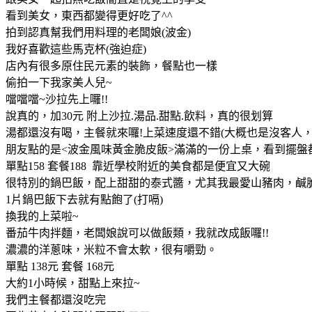
看到美女，東西都變得更好吃了^^
拍到認真幫我們用料理的老闆娘(波金)
我好喜歡這些馬克杯(強迫症)
店內有很多原住民元素的裝飾，餐點也一樣
偷拍一下我家美人兒~
噹噹噹~沙拉先上囉!!
說真的，加30元 附上沙拉.湯品.甜點.飲料，真的很划算
湯都還沒有喝，主餐就來囉!上菜速度還不錯(大概也是沒客人，
朋友點的是<波金風味黃金脆皮飯>滿滿的一份上桌，看到擺盤
單點158 套餐188 靠近學校附近的美食都是便宜又大碗
很特別的鍋巴飯，配上甜甜的泰式醬，尤其我最愛山豬肉，鹹
1片鍋巴飯下去就有點飽了(打嗝)
換我的上菜啦~
番茄牛肉拌麵，老闆娘說可以做飯類，我就改成飯囉!!
濃濃的洋蔥味，米粒不會太軟，很有嚼勁。
單點 138元 套餐 168元
大約1小時候，甜點上來拉~
我們主餐都還沒吃完