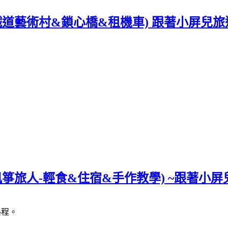
 1~(鐵道藝術村&鎖心橋&租機車) 跟著小屏兒
 2~(風箏旅人-輕食&住宿&手作教學) ~跟著小
路程。