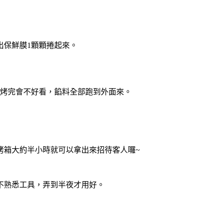
出保鮮膜1顆顆捲起來。
，烤完會不好看，餡料全部跑到外面來。
烤箱大約半小時就可以拿出來招待客人囉~
不熟悉工具，弄到半夜才用好。