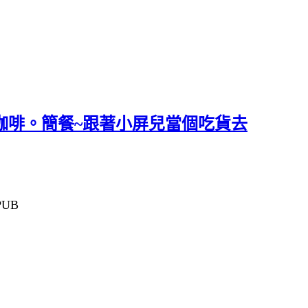
手沖咖啡。簡餐~跟著小屏兒當個吃貨去
UB