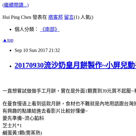
(繼續閱讀...)
Hui Ping Chen 發表在
痞客邦
留言
(1)
人氣(
)
個人分類：
《南部》
▲top
Sep
10
Sun
2017
21:32
20170930流沙奶皇月餅製作~小屏兒
一直想嘗試做做手工月餅，實在是外面1顆賣到39元買不起壓
在曼食慢语上看到這款月餅，食材也不難就是內地用語跟台灣
有興趣的點連結進去看影片比較好懂優~
要先準備~流心餡料
芝士片*1
鹹蛋黃3顆(需蒸熟)