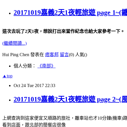
20171019嘉義2天1夜輕旅遊 page
這次去玩了2天1夜，想說打出來當作紀念也給大家參考一下。
(繼續閱讀...)
Hui Ping Chen 發表在
痞客邦
留言
(0)
人氣(
)
個人分類：
《南部》
▲top
Oct
24
Tue
2017
22:33
20171019嘉義2天1夜輕旅遊 page
上網查詢到這家便宜又順路的旅社，離車站也才10分鐘(機車)
看到店面，跟北部的簡餐店很像