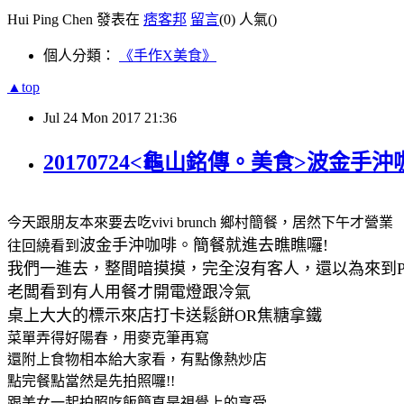
Hui Ping Chen 發表在
痞客邦
留言
(0)
人氣(
)
個人分類：
《手作X美食》
▲top
Jul
24
Mon
2017
21:36
20170724<龜山銘傳。美食>波金
今天跟朋友本來要去吃vivi brunch 鄉村簡餐，居然下午才營業
波金手沖咖啡。簡餐就進去瞧瞧囉!
往回繞看到
我們一進去，整間暗摸摸，完全沒有客人，還以為來到P
老闆看到有人用餐才開電燈跟冷氣
桌上大大的標示來店打卡送鬆餅OR焦糖拿鐵
菜單弄得好陽春，用麥克筆再寫
還附上食物相本給大家看，有點像熱炒店
點完餐點當然是先拍照囉!!
跟美女一起拍照吃飯簡直是視覺上的享受