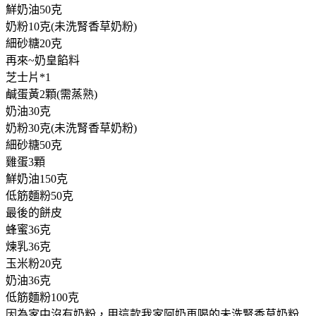
鮮奶油50克
奶粉10克(未洗腎香草奶粉)
細砂糖20克
再來~奶皇餡料
芝士片*1
鹹蛋黃2顆(需蒸熟)
奶油30克
奶粉30克(未洗腎香草奶粉)
細砂糖50克
雞蛋3顆
鮮奶油150克
低筋麵粉50克
最後的餅皮
蜂蜜36克
煉乳36克
玉米粉20克
奶油36克
低筋麵粉100克
因為家中沒有奶粉，用這款我家阿奶再喝的未洗腎香草奶粉