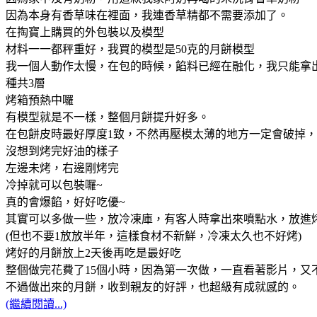
因為本身有香草味在裡面，我連香草精都不需要添加了。
在掏寶上購買的外包裝以及模型
材料一一都秤重好，我買的模型是50克的月餅模型
我一個人動作太慢，在包的時候，餡料已經在融化，我只能拿
種共3層
烤箱預熱中囉
有模型就是不一樣，整個月餅提升好多。
在包餅皮時最好厚度1致，不然再壓模太薄的地方一定會破掉
沒想到烤完好油的樣子
左邊未烤，右邊剛烤完
冷掉就可以包裝囉~
真的會爆餡，好好吃優~
其實可以多做一些，放冷凍庫，有客人時拿出來噴點水，放進
(但也不要1放放半年，這樣食材不新鮮，冷凍太久也不好烤)
烤好的月餅放上2天後再吃是最好吃
整個做完花費了15個小時，因為第一次做，一直看著影片，又
不過做出來的月餅，收到親友的好評，也超級有成就感的。
(繼續閱讀...)