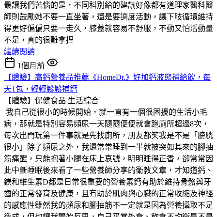
最讓我們苦惱的是，不同科別給的建議好像都有道理家醫科醫
師則鼓勵她不要一直坐著，還是要適度活動，讓下肢循環維持
得更好偏偏只要一走久，膝蓋就容易不舒服，不動又怕活動量
不足，真的很難拿捏
繼續閱讀
1個月前
【體驗】高鈣營養品推薦《HomeDr.》好加鈣液態補給飲，每
天1包，輕輕鬆鬆補鈣
【體驗】保健食品
生活綜合
我自己從很小的時候開始，就一直有一個很困擾的生活小毛
病，那就是特別容易頻尿一天隨隨便便就會跑廁所超過8次，
每次出門玩第一件事就是先找廁所，朋友都笑我是不是「膀胱
很小」除了頻尿之外，我還常常睡到一半就被突如其來的腳抽
筋痛醒，只能抱著小腿在床上哀號，明明睡得正香，卻常常因
此中斷睡眠後來看了一些營養師分享的衛教文章，才知道鈣、
鎂和維生素D都是日常很重要的營養素鈣有助於維持骨骼與牙
齒的正常發育及健康，且有助於肌肉與心臟的正常收縮及神經
的感應性雖然我的頻尿和腳抽筋不一定就是因為營養攝取不足
造成，但也讓我開始反思，自己平常外食、飲食不均衡是不是