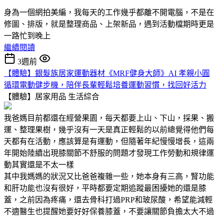
身為一個網拍美編，我每天的工作幾乎都離不開電腦，不是在
修圖、排版，就是整理商品、上架新品，遇到活動檔期時更是
一路忙到晚上
繼續閱讀
3週前
【體驗】銀髮族居家運動器材《MRF健身大師》AI 孝親小圓
循環電動健步機，陪伴長輩輕鬆培養運動習慣，找回好活力
【體驗】居家用品
生活綜合
我爸媽目前都還在經營果園，每天都要上山、下山，採果、搬
運、整理果樹，幾乎沒有一天是真正輕鬆的以前總覺得他們每
天都有在活動，應該算是有運動，但隨著年紀慢慢增長，這兩
年開始陸續出現膝關節不舒服的問題才發現工作勞動和規律運
動其實還是不太一樣
其中我媽媽的狀況又比爸爸複雜一些，她本身有三高，腎功能
和肝功能也沒有很好，平時都要定期追蹤最困擾她的還是膝
蓋，之前因為疼痛，還去骨科打過PRP和玻尿酸，希望能減輕
不適醫生也提醒她要好好保養膝蓋，不要讓關節負擔太大不過