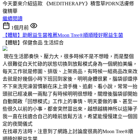
今天要來介紹這款 《MEDITHERAPY》積雪草PDRN活膚修
復精華
繼續閱讀
1個月前
【體驗】助眠益生菌推薦Moon Tree®順順睡好眠益生菌
【體驗】保健食品
生活綜合
現在生活節奏快、壓力大，很多時候不是不想睡，而是整個
人很難從白天忙碌的狀態切換到放鬆模式身為一個網拍美編，
每天工作就是修圖、排版、上架商品，有時候一組商品改來改
去就是好幾個小時下班回到家後，明明身體很累，腦袋卻還停
不下來洗完澡習慣躺在床上滑手機、追劇、看小說，常常一抬
頭就已經凌晨一兩點了有時候明明很想睡，關燈後腦袋卻開始
自動開啟「回想模式」工作上的事情、明天要做的事、甚至一
些很久以前的小事，都會突然冒出來，越想越精神所以這陣子
我一直在找適合自己的睡前放鬆方法，希望能慢慢建立一個固
定的夜間儀式
在找尋方法時，注意到了網路上討論度很高的Moon Tree®順
順睡好眠益生菌