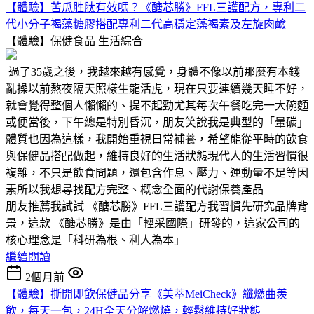
【體驗】苦瓜胜肽有效嗎？《醣芯勝》FFL三護配方，專利二
代小分子褐藻糖膠搭配專利二代高穩定藻褐素及左旋肉鹼
【體驗】保健食品
生活綜合
過了35歲之後，我越來越有感覺，身體不像以前那麼有本錢
亂操以前熬夜隔天照樣生龍活虎，現在只要連續幾天睡不好，
就會覺得整個人懶懶的、提不起勁尤其每次午餐吃完一大碗麵
或便當後，下午總是特別昏沉，朋友笑說我是典型的「暈碳」
體質也因為這樣，我開始重視日常補養，希望能從平時的飲食
與保健品搭配做起，維持良好的生活狀態現代人的生活習慣很
複雜，不只是飲食問題，還包含作息、壓力、運動量不足等因
素所以我想尋找配方完整、概念全面的代謝保養產品
朋友推薦我試試 《醣芯勝》FFL三護配方我習慣先研究品牌背
景，這款 《醣芯勝》是由「輕采國際」研發的，這家公司的
核心理念是「科研為根、利人為本」
繼續閱讀
2個月前
【體驗】撕開即飲保健品分享《美萃MeiCheck》纖燃曲羨
飲，每天一包，24H全天分解燃燒，輕鬆維持好狀態