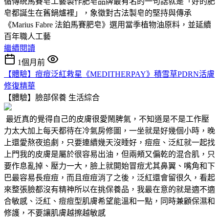
循傳統馬賽皂工藝製作肥皂品牌最有名的一句話就是「好的肥
皂都誕生在舊鍋爐裡」，象徵對古法製皂的堅持與傳承
《Marius Fabre 法鉑馬賽肥皂》選用當季植物油原料，並延續
百年職人工藝
繼續閱讀
1個月前
【體驗】痘痘泛紅救星《MEDITHERPAY》積雪草PDRN活膚
修復精華
【體驗】臉部保養
生活綜合
最近真的覺得自己的皮膚很愛鬧脾氣，不知道是不是工作壓
力太大加上每天都待在冷氣房修圖，一坐就是好幾個小時，晚
上還愛熬夜追劇，只要連續幾天沒睡好，痘痘、泛紅就一起找
上門我的皮膚是屬於很容易出油，但兩頰又偏乾的混合肌，只
要作息亂掉、壓力一大，臉上就開始冒痘尤其鼻翼、嘴角和下
巴最容易長痘痘，而且痘痘消了之後，泛紅還會留很久，看起
來整張臉都沒有精神所以在挑保養品，我最在意的就是適不適
合敏感、泛紅、痘痘型肌膚希望能溫和一點，同時兼顧保濕和
修護，不要讓肌膚越擦越敏感