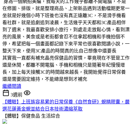
身為一個網拍美編，我每天的工作幾乎都離不開電腦，不是
在修圖、排版，就是整理商品、上架新品遇到活動檔期更常一
坐就是好幾個小時下班後也沒有真正遠離3C，不是滑手機看
看社群，就是追劇追到凌晨，生活幾乎天天都和3C產品相伴
到了週末，我最喜歡安排小旅行，到處走走放鬆心情，看到漂
亮的風景、美食或是老街都會忍不住拿起相機和手機拍個不
停，希望把每一個畫面都記錄下來平常也很喜歡閱讀小說，一
整天下來，使用3C產品的時間真的比自己想像中還要長
其實我一直都有補充晶亮保健品的習慣，畢竟現在不管是工作
還是休閒，都離不開電腦、手機和相機只是隨著年紀慢慢增
長，加上每天接觸3C的時間越來越長，我開始覺得日常保養
還是需要固定維持，不能總是想到才補充
繼續閱讀
3週前
【體驗】上班族容易累的日常保養《自然食研》蜆精膠囊，嚴
選花蓮黃金蜆並結合日本技術濃縮萃取
【體驗】保健食品
生活綜合