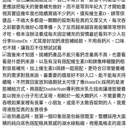
更應該把每天的營養補充做好，而不是等到年紀大了才開始重
視其實這幾年我也陸續買過不少鈣片，還有維生素D、鎂等保
健品，不過大多都是一顆顆的錠劑有些真的又厚又大，每次吞
之前都要先做好心理準備，久了反而越來越容易偷懶常常想到
才吃，根本沒辦法養成每天固定補充的習慣最近看到不少人在
分享HomeDr.，尤其是好加鈣液態補給飲，不用吞鈣片、口味
也不錯，讓我忍不住想試試看
我後來才知道，挑補鈣產品不能只看鈣含量高不高，也要看
看是什麼鈣來源，以及有沒有搭配維生素D和鎂像檸檬酸鈣相
對容易補充，加上維生素D與鎂一起搭配，更符合日常營養補
充的需求對我來說，最重要的還是好不好入口、能不能每天持
續喝，不然買回家放到過期就太可惜了像HomeDr.採用的是液
態補給方式，再搭配DoubleNutri專利微米乳化技術讓液態營養
能以微米小分子形式呈現，相較於一般大顆鈣片，不需要費力
吞嚥如果家裡有長輩、小朋友，或是不太敢吞錠劑的人，我覺
得液態型真的友善很多
收到產品時，我第一個印象就是包裝很簡潔，整體採用大面
積的純白底色搭配極具質感的湖水綠點綴，視覺風格走的是清