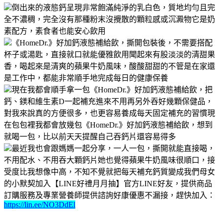
倒出來的液態鈣呈現非常飽滿純淨的乳白色，質地均勻且完
全不濃稠，完全沒有那種粉末沒攪散的顆粒感或沉澱物它是奶
素配方，素食者也能安心飲用
《HomeDr.》好加鈣液態補給飲，撕開包裝後，不需要搭配
杯子或湯匙，直接就口就能優雅飲用聞起來有股淡淡的清甜果
香，喝起來是清爽的蘋果牛奶風味，酸酸甜甜的不管是在家還
是工作中，都能非常順手地完成每日的健康保養
現在我都會順手拿一包《HomeDr.》好加鈣液態補給飲，把
鈣、鎂和維生素D一起補充進來不用再另外吞好幾顆保健品，
對我來說真的方便很多，也更容易養成每天固定補充的習慣現
在包包裡我都會放幾包《HomeDr.》好加鈣液態補給飲，想到
就喝一包，比以前天天提醒自己吞鈣片還容易得多
最近我也會跟媽媽一起分享，一人一包，撕開就能直接喝，
不用配水、不用吞大顆鈣片她也覺得蘋果牛奶風味很順口，接
受度比我想像中高，不知不覺就把每天補充鈣質變成我們母女
的小默契加入【LINE好禮月月抽】官方LINE好友，提供商品
訂購服務及專業營養師提供諮詢好康優惠不漏接，趕快加入：
https://lin.ee/NO3DdEl