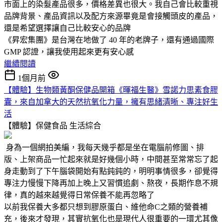
市面上的染髮產品很多，價格差異也很大。我自己會比較重視
品牌背景、產品資訊以及配方來源畢竟是會接觸頭皮的產品，
還是希望選擇讓自己比較安心的品牌
《昇宏集團》是台灣在地做了 40 年的老牌子，還有通過國際
GMP 認證，讓我使用起來更有安心感
繼續閱讀
1個月前
【體驗】生物類黃酮保健品開箱《暉福生醫》雪諾力思素食膠
囊，來自加拿大的天然抗氧化力量，擁有思緒清晰、專注好生
活
【體驗】保健食品
生活綜合
身為一個網拍美編，我每天幾乎都是坐在電腦前修圖、排
版、上架商品一忙起來就是好幾個小時，中間甚至常常忘了起
身走動到了下午腦袋開始有點鈍鈍的，明明事情很多，卻覺得
專注力慢慢下降再加上晚上又習慣追劇、熬夜，長期作息不規
律，真的越來越覺得日常保養不能再忽略了
以前我保養大多都只想到膠原蛋白、維他命C之類的營養補
充，後來才發現，其實抗氧化也是現代人很重要的一環尤其像