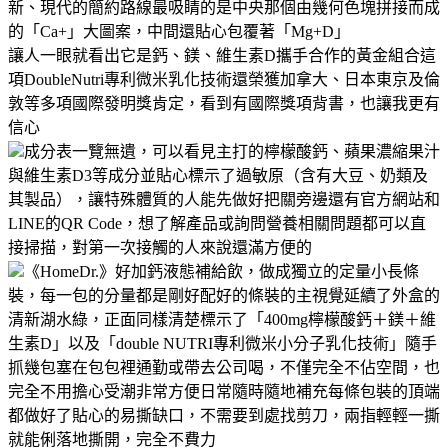
新、現代的簡約路線最吸睛的是中央那個由幾何色塊拼接而成
的「Ca+」大圖案，中間還貼心包覆著「Mg+D」
讓人一眼就看出它是鈣、鎂、維生素D攜手合作的黃金組合這
項DoubleNutri專利微米乳化技術還榮獲加拿大、日本東京及倫
敦等多項國際發明獎肯定，看到有國際獎項背書，也讓我更有
信心
成分表一覽無遺，可以看見主打的檸檬酸鈣、蘋果濃縮果汁
與維生素D3等成分並貼心標示了過敏原（含有大豆、奶類及
其製品），讓特殊體質的人能先做好把關旁邊還有官方網站和
LINE的QR Code，想了解產品或詢問營養相關問題都可以直
接掃描，對第一次接觸的人來說還滿方便的
《HomeDr.》好加鈣液態補給飲，做成獨立的定量小長條
裝，每一包的分量都是剛好配好的條裝的主視覺延續了外盒的
清新湖水綠，正面同樣清楚標示了「400mg檸檬酸鈣＋鎂＋維
生素D」以及「double NUTRI專利微米小分子乳化技術」隨手
抓幾包塞在包包裡通勤或帶去公司喝，不僅完全不佔空間，也
完全不用擔心受潮非常方便日常隨時隨地補充每條包裝的頂端
都做好了貼心的易撕缺口，不需要到處找剪刀，兩指輕輕一撕
就能俐落地撕開，完全不費力