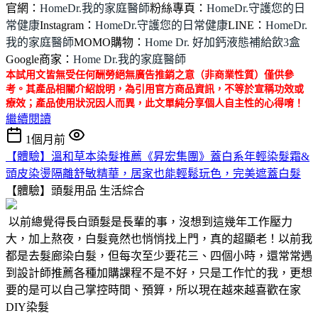
官網：
HomeDr.我的家庭醫師
粉絲專頁：
HomeDr.守護您的日
常健康
Instagram：
HomeDr.守護您的日常健康
LINE：
HomeDr.
我的家庭醫師
MOMO購物：
Home Dr. 好加鈣液態補給飲3盒
Google商家：
Home Dr.我的家庭醫師
本試用文皆無受任何酬勞絕無廣告推銷之意（非商業性質）僅供參
考。其產品相關介紹說明，為引用官方商品資訊，不等於宣稱功效或
療效；產品使用狀況因人而異，此文單純分享個人自主性的心得唷！
繼續閱讀
1個月前
【體驗】溫和草本染髮推薦《昇宏集團》蓋白系年輕染髮霜&
頭皮染燙隔離舒敏精華，居家也能輕鬆玩色，完美遮蓋白髮
【體驗】頭髮用品
生活綜合
以前總覺得長白頭髮是長輩的事，沒想到這幾年工作壓力
大，加上熬夜，白髮竟然也悄悄找上門，真的超顯老！以前我
都是去髮廊染白髮，但每次至少要花三、四個小時，還常常遇
到設計師推薦各種加購課程不是不好，只是工作忙的我，更想
要的是可以自己掌控時間、預算，所以現在越來越喜歡在家
DIY染髮