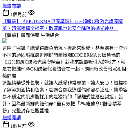
繼續閱讀
1個月前
【體驗】《BIODERMA貝膚黛瑪》12%超級C酸激光煥膚精
華，暗沉粗糙全掃空，敏感肌也能安全降落的拋光神器！
【體驗】臉部保養
生活綜合
這陣子照鏡子總覺得臉色暗沉、摸起來粗糙，甚至還有一些消
不掉的頑固瑕疵最近剛好開始接觸BIODERMA貝膚黛瑪的
《12%超級C酸激光煥膚精華》對我來說最吸引人的地方，就
是它把維他命C和酸類保養結合在一起，能同時改善暗沉和粗
糙問題
這瓶精華從外包裝，就讓人感覺非常專業、讓人安心！還標榜
了無添加酒精和色素，超適合像我這種偶爾容易泛紅、換季容
易不穩定的肌膚瓶採用的是獨特的「隔離式雙層密封瓶」設
計，因為最新鮮的維他命C最有效把「2%維他命C醣苷精萃
粉」完整封存在瓶蓋裡
繼續閱讀
1個月前