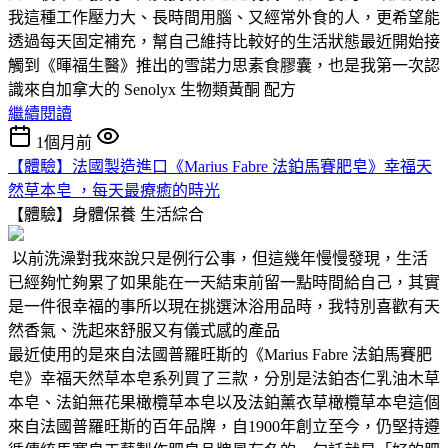
我這種工作壓力大、長時間用腦、又經常外食的人，更希望能
透過每天固定補充，幫自己維持比較好的生活狀態最近開始接
觸到《暉福生醫》推出的雪諾力思素食膠囊，也是我第一次認
識來自加拿大的 Senolyx 生物類黃酮 配方
繼續閱讀
1個月前
【體驗】法國製造進口《Marius Fabre 法鉑馬賽肥皂》幸福天
然草本皂 ，每天最療癒的時光
【體驗】身體保養
生活綜合
以前洗澡對我來說只是例行公事，但這幾年慢慢發現，生活
已經夠忙夠累了如果能在一天結束前留一點時間給自己，其實
是一件很幸福的事所以現在挑選沐浴用品時，我特別喜歡有天
然香氣、洗起來舒服又有儀式感的產品
最近使用的是來自法國普羅旺斯的《Marius Fabre 法鉑馬賽肥
皂》幸福天然草本皂系列買了三款，分別是法鉑杏仁乳油木草
本皂、法鉑無花果橄欖草本皂以及法鉑薰衣草橄欖草本皂這個
來自法國普羅旺斯的百年品牌，自1900年創立至今，仍堅持遵