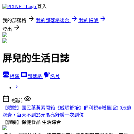
登入
我的部落格
我的部落格後台
我的帳號
登出
屏兒的生活日誌
相簿
部落格
名片
3週前
【體驗】國民葉黃素開箱《威瑪舒培》舒利視®增量版2.0液態
膠囊，每天不到25元晶亮舒緩一次到位
【體驗】保健食品
生活綜合