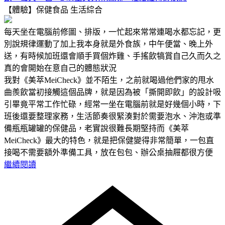
【體驗】保健食品
生活綜合
每天坐在電腦前修圖、排版，一忙起來常常連喝水都忘記，更
別說規律運動了加上我本身就是外食族，中午便當、晚上外
送，有時候加班還會順手買個炸雞、手搖飲犒賞自己久而久之
真的會開始在意自己的體態狀況
我對《美萃MeiCheck》並不陌生，之前就喝過他們家的甩水
曲羨飲當初接觸這個品牌，就是因為被「撕開即飲」的設計吸
引畢竟平常工作忙碌，經常一坐在電腦前就是好幾個小時，下
班後還要整理家務，生活節奏很緊湊對於需要泡水、沖泡或準
備瓶瓶罐罐的保健品，老實說很難長期堅持而《美萃
MeiCheck》最大的特色，就是把保健變得非常簡單，一包直
接喝不需要額外準備工具，放在包包、辦公桌抽屜都很方便
繼續閱讀