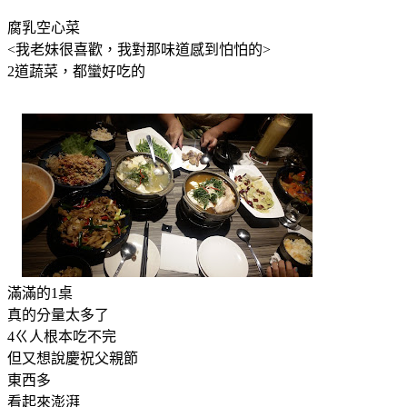
腐乳空心菜
<我老妹很喜歡，我對那味道感到怕怕的>
2道蔬菜，都蠻好吃的
滿滿的1桌
真的分量太多了
4ㄍ人根本吃不完
但又想說慶祝父親節
東西多
看起來澎湃