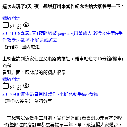
這次去玩了2天1夜，想說打出來當作紀念也給大家參考一下。
繼續閱讀
8年前
20171019嘉義2天1夜輕旅遊 page 2~(風箏旅人-輕食&住宿&手
作教學) ~跟著小屏兒旅遊去
《南部》
國內旅遊
上網查詢到這家便宜又順路的旅社，離車站也才10分鐘(機車)
路程。
看到店面，跟北部的簡餐店很像
繼續閱讀
8年前
20170930流沙奶皇月餅製作~小屏兒動手做~食物
《手作X美食》
食譜分享
一直想嘗試做做手工月餅，實在是外面1顆賣到39元買不起壓
~有些好吃的店訂單都需要提早半年下單，永遠慢人家幾步，