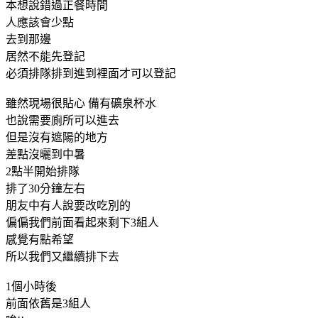
本想說錯過正餐時間
人應該會少點
去到那邊
居然不能先登記
必須排隊排到進到裡面才可以登記
雖然現場很貼心 備有礦泉杯水
也說需要廁所可以進去
但是沒有遮陽的地方
差點沒曬到中暑
2點半開始排隊
排了30分鐘左右
朋友中有人說要改吃別的
偏偏我們前面看起來剩下3組人
感覺有點希望
所以我們又繼續排下去
1個小時後
前面依舊是3組人