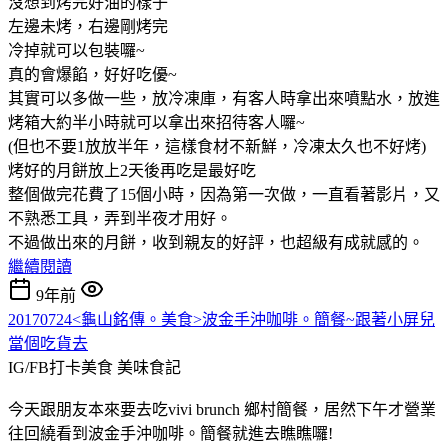
沒想到烤完好油的樣子
左邊未烤，右邊剛烤完
冷掉就可以包裝囉~
真的會爆餡，好好吃優~
其實可以多做一些，放冷凍庫，有客人時拿出來噴點水，放進
烤箱大約半小時就可以拿出來招待客人囉~
(但也不要1放放半年，這樣食材不新鮮，冷凍太久也不好烤)
烤好的月餅放上2天後再吃是最好吃
整個做完花費了15個小時，因為第一次做，一直看著影片，又
不熟悉工具，弄到半夜才用好。
不過做出來的月餅，收到親友的好評，也超級有成就感的。
繼續閱讀
9年前
20170724<龜山銘傳。美食>波金手沖咖啡。簡餐~跟著小屏兒
當個吃貨去
IG/FB打卡美食
美味食記
今天跟朋友本來要去吃vivi brunch 鄉村簡餐，居然下午才營業
往回繞看到波金手沖咖啡。簡餐就進去瞧瞧囉!