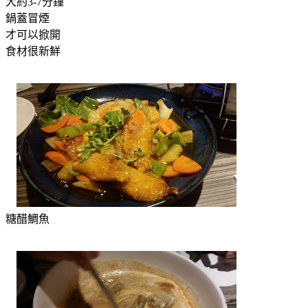
大約3-7分鐘
鍋蓋冒煙
才可以掀開
食材很新鮮
糖醋鯛魚