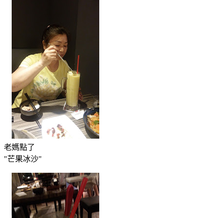
老媽點了
"芒果冰沙"