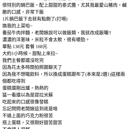
很特別的鍋巴飯，配上甜甜的泰式醬，尤其我最愛山豬肉，鹹
脆的口感，非常下飯
1片鍋巴飯下去就有點飽了(打嗝)
換我的上菜啦~
番茄牛肉拌麵，老闆娘說可以做飯類，我就改成飯囉!!
濃濃的洋蔥味，米粒不會太軟，很有嚼勁。
單點 138元 套餐 168元
大約1小時候，甜點上來拉~
我們主餐都還沒吃完
因為花太多時間拍照跟聊天了
因為我不想喝飲料，所以換成蛋糕跟布丁(本來是2選1)這樣兩
個都吃得到
蛋糕還剛出爐，熱熱的
猛一看還以為是提拉米蘇
吃起來的口感很像發糕
忘記問問老闆娘這到底是啥
不過上面的巧克力粉很苦
搭上蛋糕，又很剛好甜苦甜苦