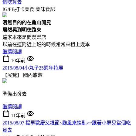
個吃貨去
IG/FB打卡美食
美味食記
漫無目的的在龜山閒晃
居然晃到明德路來
這家本來是間漫畫店
以前在這附近上班的時候常常來租上幾本
繼續閱讀
10年前
2015/08/04小丸子25週年特展
【展覽】
國內旅遊
準備出發去
繼續閱讀
11年前
2015/08/07 提早歡慶父親節<颱風來搗亂>~跟著小屏兒當個吃
貨去