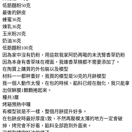
低筋麵粉50克
最後的餅皮
蜂蜜36克
煉乳36克
玉米粉20克
奶油36克
低筋麵粉100克
因為家中沒有奶粉，用這款我家阿奶再喝的未洗腎香草奶粉
因為本身有香草味在裡面，我連香草精都不需要添加了。
在掏寶上購買的外包裝以及模型
材料一一都秤重好，我買的模型是50克的月餅模型
我一個人動作太慢，在包的時候，餡料已經在融化，我只能拿
出保鮮膜1顆顆捲起來。
種共3層
烤箱預熱中囉
有模型就是不一樣，整個月餅提升好多。
在包餅皮時最好厚度1致，不然再壓模太薄的地方一定會破
掉，烤完會不好看，餡料全部跑到外面來。