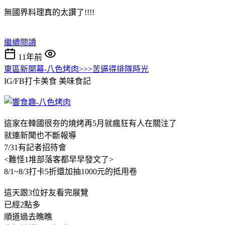
無國界料理真的太讚了!!!!
繼續閱讀
11年前
東區新開幕-八色烤肉>>>苦逼得排隊時光
IG/FB打卡美食
美味食記
這家在韓國很夯的燒烤再5月就瘋狂有人在關注了
就連新聞也不斷報導
7/31有記者招待會
<難怪1堆部落客都早早發文了>
8/1~8/3打卡5折還加抽1000元的抵用卷
這天跟3位好友看完展覽
已經2點多
順道過去瞧瞧