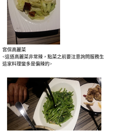
宮保高麗菜
<這道高麗菜非常辣，點菜之前要注意詢問服務生
這家料理蠻多是偏辣的>