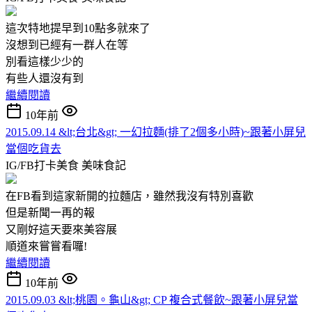
這次特地提早到10點多就來了
沒想到已經有一群人在等
別看這樣少少的
有些人還沒有到
繼續閱讀
10年前
2015.09.14 &lt;台北&gt; 一幻拉麵(排了2個多小時)~跟著小屏兒
當個吃貨去
IG/FB打卡美食
美味食記
在FB看到這家新開的拉麵店，雖然我沒有特別喜歡
但是新聞一再的報
又剛好這天要來美容展
順道來嘗嘗看囉!
繼續閱讀
10年前
2015.09.03 &lt;桃園。龜山&gt; CP 複合式餐飲~跟著小屏兒當