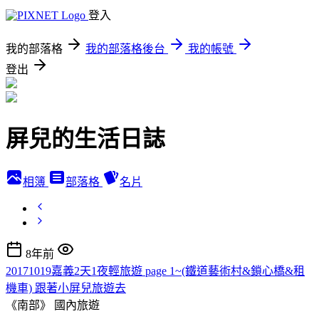
登入
我的部落格
我的部落格後台
我的帳號
登出
屏兒的生活日誌
相簿
部落格
名片
8年前
20171019嘉義2天1夜輕旅遊 page 1~(鐵道藝術村&鎖心橋&租
機車) 跟著小屏兒旅遊去
《南部》
國內旅遊