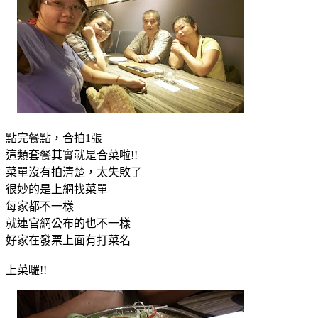
點完餐點，合拍1張
這類套餐其實就是合菜啦!!
菜單沒有拍清楚，太失敗了
很妙的是上網找菜單
每家都不一樣
就連官網公布的也不一樣
好家在發票上面有打菜名
上菜囉!!