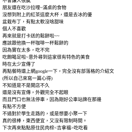
不會讓人很膩
朋友還在吃沙拉哩~滿桌的食物
沒想到附上的紅茶這麼大杯，還是去冰的優
盆栽布丁，有點太軟沒啥甜味
個人不喜歡
再來就是打卡送的鬆餅啦~~
應該跟他換一杯咖啡一杯鬆餅的
因為實在太多，吃不完
吃飽喝足啦~意外尋到這家很有特色的美食
時在太少宣傳了
再點餐時還上網google一下，完全沒有部落格的介紹文
(所以自己來寫一篇心得)
不知道是不是開店不久
還是沒有宣傳，外觀完全不起眼
而且門口也無法停車，因為剛好公車站牌在那邊
有點不方便
不過對於學生走路的，或是想要小聚一下
真的很棒，東西便宜，又沒有限制時間。
下次再來點點原住民肉棕<吉拿福>吃吃看