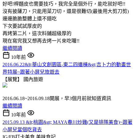
好吧!桿麵皮也需要技巧，我完全是個外行，能吃就好吧!!
沒有披薩刀，只能用菜刀切，還是很難切(最後用大剪刀剪)
邊邊脆脆整體上還不錯吃
下次要試試厚皮的
再烤第二片，這次料鋪超級厚的
現在寫完我又想再去烤一片來吃囉!!
繼續閱讀
10年前
2016.06.22&lt;華山文創園區-東二四連棟&gt;吉卜力的動畫世
界特展~跟著小屏兒旅遊去
【展覽】
國內旅遊
2016.06.18~2016.09.18開展，早3個月前就知道資訊
繼續閱讀
10年前
2015.09.13 &lt;桃園&gt; MAYA春川炒雞(又是排隊美食)~跟著
小屏兒當個吃貨去
IG/FB打卡美食
美味食記