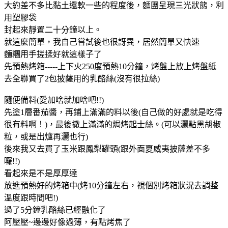
大約差不多比黏土還軟一些的程度後，麵團呈現三光狀態，利
用塑膠袋
封起來靜置二十分鐘以上。
就這麼簡單，我自己嘗試後也很訝異，居然簡單又快速
麵糰用手搓揉好就這樣子了
先預熱烤箱-----上下火250度預熱10分鐘，烤盤上放上烤盤紙
去全聯買了2包披薩用的乳酪絲(沒有很拉絲)
隨便備料(愛加啥就加啥吧!!)
先塗1層番茄醬，再鋪上滿滿的料以後(自己做的好處就是吃得
很有料啊！)，最後撒上滿滿的焗烤起士絲。(可以灑點黑胡椒
粒，或是出爐再灑也行)
後來我又去買了玉米跟鳳梨罐頭(跟外面夏威夷披薩差不多
囉!!)
看起來是不是厚厚達
放進預熱好的烤箱中(烤10分鐘左右，視個別烤箱狀況去調整
溫度跟時間吧!)
過了5分鐘乳酪絲已經融化了
阿壓壓~邊邊好像過薄，有點烤焦了