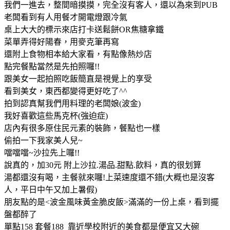
我們一進去，整間暗摸摸，完全沒有客人，還以為來到PUB
老闆看到有人用餐才開電燈跟冷氣
桌上大大的標示來店打卡送鬆餅OR焦糖拿鐵
菜單弄得好陽春，用麥克筆再寫
還附上食物相本給大家看，有點像熱炒店
點完餐點當然是先拍照囉!!
跟美女一起拍照吃飯簡直是視覺上的享受
看到美女，東西都變得更好吃了^^
拍到認真幫我們用料理的老闆娘(波金)
我好喜歡這些馬克杯(強迫症)
店內有很多原住民元素的裝飾，餐點也一樣
偷拍一下我家美人兒~
噹噹噹~沙拉先上囉!!
說真的，加30元 附上沙拉.湯品.甜點.飲料，真的很划算
湯都還沒有喝，主餐就來囉!上菜速度還不錯(大概也是沒客
人，平日中午又加上暑假)
朋友點的是<波金風味黃金脆皮飯>滿滿的一份上桌，看到擺
盤都醉了
單點158 套餐188 靠近學校附近的美食都是便宜又大碗