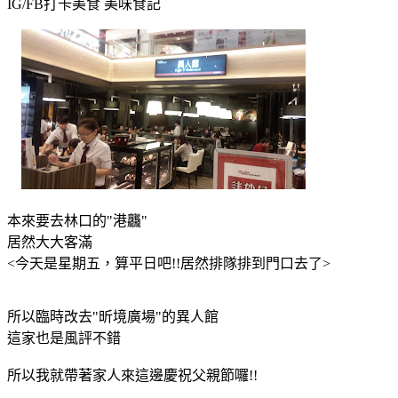
IG/FB打卡美食
美味食記
本來要去林口的"港龘"
居然大大客滿
<今天是星期五，算平日吧!!居然排隊排到門口去了>
所以臨時改去"昕境廣場"的異人館
這家也是風評不錯
所以我就帶著家人來這邊慶祝父親節囉!!