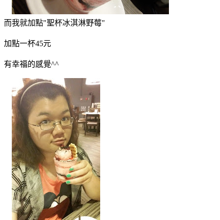
而我就加點"聖杯冰淇淋野莓"
加點一杯45元
有幸福的感覺^^