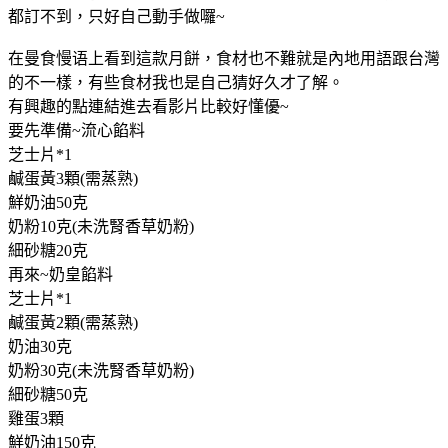
都訂不到，只好自己動手做囉~
在曼食慢语上看到這款月餅，食材也不難就是內地用語跟台灣
的不一樣，有些食材我也是自己猜好久才了解。
有興趣的點連結進去看影片比較好懂優~
要先準備~流心餡料
芝士片*1
鹹蛋黃3顆(需蒸熟)
鮮奶油50克
奶粉10克(未洗腎香草奶粉)
細砂糖20克
再來~奶皇餡料
芝士片*1
鹹蛋黃2顆(需蒸熟)
奶油30克
奶粉30克(未洗腎香草奶粉)
細砂糖50克
雞蛋3顆
鮮奶油150克