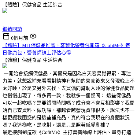
【體驗】保健食品
生活綜合
繼續閱讀
6個月前
【體驗】MIT保健品推薦，客製化營養包開箱《CofitMe》每
日健康包，營養師線上評估心得
【體驗】保健食品
生活綜合
一開始會接觸保健品，其實只是因為白天容易覺得累、專注
力差，就想說補充看看對精神有幫助的營養後來又發現晚上不
太好睡，於是又另外去找、去買偏向幫助入睡的保健食品問題
也慢慢出現了，每多買一款，我就多一個疑問： 這些保健品
可以一起吃嗎？需要錯開時間嗎？成分會不會互相影響？我開
始自己查資料、做功課，卻越看越發現資訊很多、說法也不一
樣更讓我困惑的是這些補充品，真的符合我現在的身體狀況
嗎？我這樣吃，是吃對，還是只是照著感覺亂補？
最近接觸到這款《CofitMe》主打營養師線上評估、量身打造