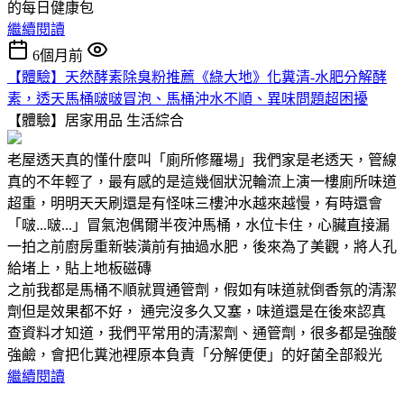
的每日健康包
繼續閱讀
6個月前
【體驗】天然酵素除臭粉推薦《綠大地》化糞清-水肥分解酵
素，透天馬桶啵啵冒泡、馬桶沖水不順、異味問題超困擾
【體驗】居家用品
生活綜合
老屋透天真的懂什麼叫「廁所修羅場」我們家是老透天，管線
真的不年輕了，最有感的是這幾個狀況輪流上演一樓廁所味道
超重，明明天天刷還是有怪味三樓沖水越來越慢，有時還會
「啵...啵...」冒氣泡偶爾半夜沖馬桶，水位卡住，心臟直接漏
一拍之前廚房重新裝潢前有抽過水肥，後來為了美觀，將人孔
給堵上，貼上地板磁磚
之前我都是馬桶不順就買通管劑，假如有味道就倒香氛的清潔
劑但是效果都不好， 通完沒多久又塞，味道還是在後來認真
查資料才知道，我們平常用的清潔劑、通管劑，很多都是強酸
強鹼，會把化糞池裡原本負責「分解便便」的好菌全部殺光
繼續閱讀