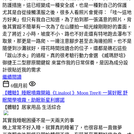
防護措施，這已經變成一種安全感，也是一種對自己的保護
尤其是自從接觸漢服之後，很多人看照片會覺得：「哇～這地
方好美」但只有我自己知道，為了拍到那一張滿意的照片，背
後其實超不簡單有一次為了在山腰拍一組光線剛剛好的畫面，
走了將近 2 小時，坡度不小、路也不好走還有特地跑去瀑布下
取景，那更是一路爬、一邊注意腳步甚至去海邊拍照，也不是
隨便到沙灘就好，得花時間找適合的位子，還都是礁石這些
「跋山涉水」的過程，真的很考驗行動力會選 《威瑪舒培》
御捷王二型膠原關鍵錠 來當作我的日常保養，是因為成分設
計很貼近我的需求
繼續閱讀
6個月前
【體驗】睡眠噴霧開箱《Linalool 》Moon Tree® 一葉好眠 舒
眠聞學噴霧，助眠新星利娜諾
【體驗】居家用品
生活綜合
其實我睡眠困擾不是一天兩天的事
晚上常常不好入睡，就算真的睡著了，也很容易一直做夢