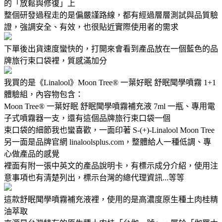
的「放鬆與修復」上
整個研發過程走的是偏嚴謹路線，都有經過層層測試與品質驗
證，強調安全、有效，也很貼近實際使用者的需求
下單後出貨速度蠻快的，打開來會看到產品放在一個藍色的品
牌旅行束口袋裡，質感滿加分
我買的是《Linalool》Moon Tree® 一葉好眠 舒眠聞學噴霧 1+1
體驗組，內容物包含：
Moon Tree® 一葉好眠 舒眠聞學噴霧補充液 7ml 一瓶、專用電
子式噴霧器一支，還有這個品牌旅行束口袋一個
束口袋的細節我也蠻喜歡，一面印著 S-(+)-Linalool Moon Tree
另一面是品牌官網 linaloolsplus.com，整體給人一種低調、專
心做產品的感覺
裡面有附一張中英文的產品說明卡，有標示成分介紹，使用注
意事項也有清楚列出，標示台灣的總代理資訊...等等
這款舒眠聞學噴霧補充液裡，使用的是高濃度原生種土肉桂精
油萃取