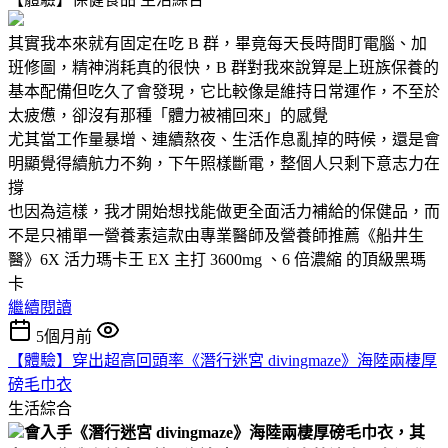
其實我本來就有固定在吃 B 群，畢竟每天長時間盯電腦、加
班修圖，精神消耗真的很快，B 群對我來說算是上班族保養的
基本配備但吃久了會發現，它比較像是維持日常運作，不至於
太疲憊，卻沒有那種「體力被補回來」的感覺
尤其當工作量暴增、連續熬夜、生活作息亂掉的時候，還是會
明顯覺得續航力不夠，下午照樣斷電，整個人只剩下意志力在
撐
也因為這樣，我才開始想找能做更全面活力補給的保健品，而
不是只補單一營養素這款由專業醫師及營養師推薦《船井生
醫》6X 活力瑪卡王 EX 主打 3600mg 、6 倍濃縮 的頂級黑瑪
卡
繼續閱讀
5個月前
【體驗】穿出超高回頭率《潛行迷宮 divingmaze》海陸兩棲厚
磅毛巾衣
生活綜合
會入手《潛行迷宮 divingmaze》海陸兩棲厚磅毛巾衣，其