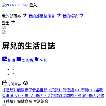
登入
我的部落格
我的部落格後台
我的帳號
登出
屏兒的生活日誌
相簿
部落格
名片
3個月前
【體驗】顧關鍵保健品推薦《飛跑》葡優錠®，專利UC2讓我
有滿滿活力、靈活行動力、走跑跨跳沒問題，舒適行動力好物
【體驗】保健食品
生活綜合