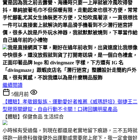
實是因為我之前去露營、海邊時
只要一上岸就被冷風吹得發
抖，單純披著毛巾不但保暖有限，走動起來也很不方便，常常
手忙腳亂
尤其女生換裝更不方便，又怕吹風著涼，一直很想找
一件可以直接套上就解決的單品
滑手機看到不少潛行迷宮評
價，很多人說是戶外玩水神器，我就默默被燒到，下單當作給
自己過年前的小禮物
我是直接網頁下單，剛好在過年前收到，出貨速度比我想像
中快很多，還沒放假就到貨了
打開寄送袋，是一個白色禮盒，
正面印著品牌 logo 和 divingmaze 字樣，下方還有 IG 名
「divingmaze」跟蝦皮店名「潛行迷宮」
整體設計走簡約戶外
風，很有質感，不說我還以為是什麼精品服飾
繼續閱讀
5個月前
【體驗】孝敬銀髮族、運動愛好者推薦《威瑪舒培》御捷王二
型膠原關鍵錠，自由行動不卡關！口碑回購明星產品
【體驗】保健食品
生活綜合
小時候有受過傷，到現在都還是老實地留下痕跡，三不五時就
得跑一趟骨科做復健外出運動或需要爬上爬下，我一定會做好