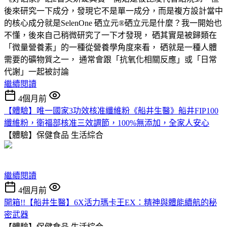
後來研究一下成分，發現它不是單一成分，而是複方設計當中
的核心成分就是SelenOne 硒立元®硒立元是什麼？我一開始也
不懂，後來自己稍微研究了一下才發現， 硒其實是被歸類在
「微量營養素」的一種從營養學角度來看， 硒就是一種人體
需要的礦物質之一， 通常會跟「抗氧化相關反應」或「日常
代謝」一起被討論
繼續閱讀
4個月前
【體驗】唯一國家3功效核准纖維粉《船井生醫》船井FIP100
纖維粉，衛福部核准三效調節，100%無添加，全家人安心
【體驗】保健食品
生活綜合
繼續閱讀
4個月前
開箱!!【船井生醫】6X活力瑪卡王EX：精神與體能續航的秘
密武器
【體驗】保健食品
生活綜合