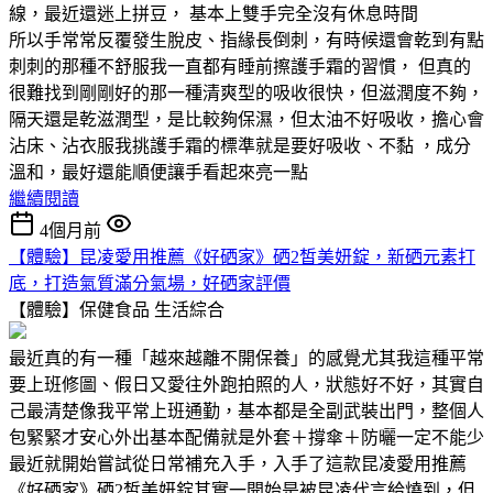
線，最近還迷上拼豆， 基本上雙手完全沒有休息時間
所以手常常反覆發生脫皮、指緣長倒刺，有時候還會乾到有點
刺刺的那種不舒服我一直都有睡前擦護手霜的習慣， 但真的
很難找到剛剛好的那一種清爽型的吸收很快，但滋潤度不夠，
隔天還是乾滋潤型，是比較夠保濕，但太油不好吸收，擔心會
沾床、沾衣服我挑護手霜的標準就是要好吸收、不黏 ，成分
溫和，最好還能順便讓手看起來亮一點
繼續閱讀
4個月前
【體驗】昆凌愛用推薦《好硒家》硒2皙美妍錠，新硒元素打
底，打造氣質滿分氣場，好硒家評價
【體驗】保健食品
生活綜合
最近真的有一種「越來越離不開保養」的感覺尤其我這種平常
要上班修圖、假日又愛往外跑拍照的人，狀態好不好，其實自
己最清楚像我平常上班通勤，基本都是全副武裝出門，整個人
包緊緊才安心外出基本配備就是外套＋撐傘＋防曬一定不能少
最近就開始嘗試從日常補充入手，入手了這款昆凌愛用推薦
《好硒家》硒2皙美妍錠其實一開始是被昆凌代言給燒到，但