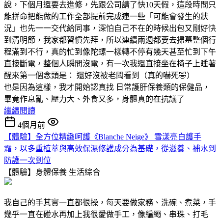
說，下個月還要去進修，先跟公司請了快10天假，這段時間只
能拼命把能做的工作全部提前完成連一些「可能會發生的狀
況」也先一一交代給同事，深怕自己不在的時候出包又剛好快
到清明節，我家都習慣先拜，所以連續兩週都要去掃墓整個行
程滿到不行，真的忙到像陀螺一樣轉不停有幾天甚至忙到下午
直接斷電，整個人瞬間沒電，有一次我還直接坐在椅子上睡著
醒來第一個念頭是： 還好沒被老闆看到（真的嚇死🤣）
也是因為這樣，我才開始認真找 日常護肝保養類的保健品，
畢竟作息亂、壓力大、外食又多，身體真的在抗議了
繼續閱讀
4個月前
【體驗】全方位精緻呵護《Blanche Neige》 雪漾亮白護手
霜，以多重植萃與高效保濕修護成分為基礎，從滋養、補水到
防護一次到位
【體驗】身體保養
生活綜合
我自己的手其實一直都很操，每天要做家務、洗碗、煮菜，手
幾乎一直在碰水再加上我很愛做手工，像編繩、串珠、打毛