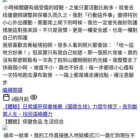
小時候關鍵有過受傷的經驗，之後只要活動比較多，就會去
找復健師調整與保養久而久之，我對「行動這件事」變得特別
小心外出運動、需要爬上爬下的時候，我也一定會先做好防護
措施這對我來說，不只是習慣，更是一種安全感，也是一種對
自己的保護
我很喜歡去衝秘境拍照，很多人看到照片都會說： 「哇～這
地方好美！」但其實只有我自己知道，那一張照片背後，真的
沒有那麼輕鬆有一次為了拍到山腰剛剛好的光線，我整整走了
快兩個小時 ，坡度不小、路也不好走，每一步都很小心還有
一次特地跑去瀑布取景 ，一路上都是邊走邊找點、邊注意腳
步
繼續閱讀
4個月前
【體驗】日常護肝保養推薦《國鼎生技》力提牛樟芝，告別斷
電人生，找回滿格體力
【體驗】保健食品
生活綜合
過年一結束，我的工作直接進入地獄模式😵‍💫一路忙到現在不