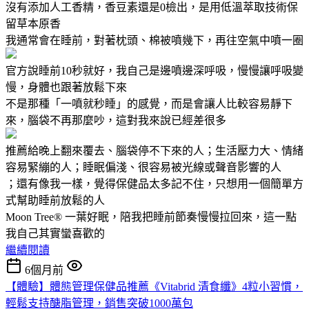
沒有添加人工香精，香豆素還是0檢出，是用低溫萃取技術保
留草本原香
我通常會在睡前，對著枕頭、棉被噴幾下，再往空氣中噴一圈
官方說睡前10秒就好，我自己是邊噴邊深呼吸，慢慢讓呼吸變
慢，身體也跟著放鬆下來
不是那種「一噴就秒睡」的感覺，而是會讓人比較容易靜下
來，腦袋不再那麼吵，這對我來說已經差很多
推薦給晚上翻來覆去、腦袋停不下來的人；生活壓力大、情緒
容易緊繃的人；睡眠偏淺、很容易被光線或聲音影響的人
；還有像我一樣，覺得保健品太多記不住，只想用一個簡單方
式幫助睡前放鬆的人
Moon Tree® 一葉好眠，陪我把睡前節奏慢慢拉回來，這一點
我自己其實蠻喜歡的
繼續閱讀
6個月前
【體驗】體態管理保健品推薦《Vitabrid 清食纖》4粒小習慣，
輕鬆支持醣脂管理，銷售突破1000萬包