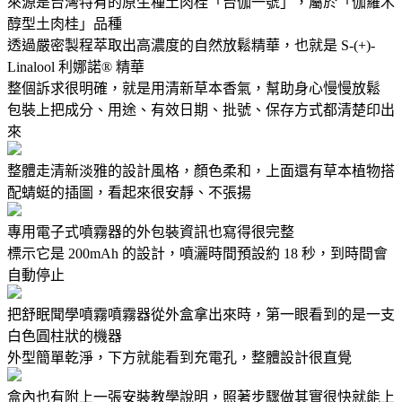
來源是台灣特有的原生種土肉桂「台伽一號」，屬於「伽羅木
醇型土肉桂」品種
透過嚴密製程萃取出高濃度的自然放鬆精華，也就是 S-(+)-
Linalool 利娜諾® 精華
整個訴求很明確，就是用清新草本香氣，幫助身心慢慢放鬆
包裝上把成分、用途、有效日期、批號、保存方式都清楚印出
來
整體走清新淡雅的設計風格，顏色柔和，上面還有草本植物搭
配蜻蜓的插圖，看起來很安靜、不張揚
專用電子式噴霧器的外包裝資訊也寫得很完整
標示它是 200mAh 的設計，噴灑時間預設約 18 秒，到時間會
自動停止
把舒眠聞學噴霧噴霧器從外盒拿出來時，第一眼看到的是一支
白色圓柱狀的機器
外型簡單乾淨，下方就能看到充電孔，整體設計很直覺
盒內也有附上一張安裝教學說明，照著步驟做其實很快就能上