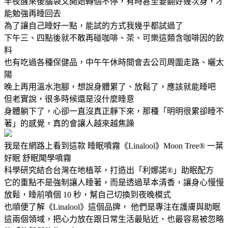
半夜醒來後腦袋又開始轉個不停，有時甚至要翻好幾次身，才
能勉強再睡回去
為了讓自己睡好一點，能試的方式我幾乎都試過了
下午三、四點後就不敢再碰咖啡、茶、可樂這類含咖啡因的飲
料
也有吃過各種保健品，中午午休時間會去公司周圍走路、曬太
陽
晚上再用溫水泡腳，想說身體累了、放鬆了，應該就能睡吧
但老實說，很多時候還是沒什麼睡意
身體躺下了，心卻一直沒真正靜下來，那種「明明很累卻睡不
著」的感覺，真的會讓人越來越焦躁
我是在網路上看到這款 睡眠噴霧《Linalool》Moon Tree® 一葉
好眠 舒眠聞學噴霧
科學研究結合台灣在地植萃，打造出「利娜諾®」助眠配方
它的重點不是強制讓人睡著，而是透過草本清香，讓身心慢慢
放鬆，睡前噴個 10 秒，幫自己切換到夜晚模式
也順便了解《Linalool》這個品牌， 他們是專注在護膚與助眠
這兩個領域，把心力放在跟日常生活最貼近、也最容易被忽略