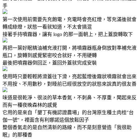
手
第一次使用前需要先充飽電，充電時會亮紅燈，等充滿後就會
轉成綠燈，狀態一看就知道，不太會搞混
接著手持噴霧器，讓有 logo 的那一面朝上，把上蓋旋轉取下
再把一葉好眠精油補充液打開，將噴霧器瓶身倒放對準補充液
瓶口，旋轉到感覺緊密咬合就好，不用硬轉
最後把噴霧器倒回正，蓋回外蓋就完成安裝
使用時只要輕輕將滑蓋往下滑，亮起藍燈後霧狀噴霧就會出來
不用按、不用數秒，對睡前已經很放空的狀態來說真的很友善
味道是很乾淨、很淡的草本香氣，不刺鼻、不厚重，聞起來反
而有一種夜晚森林的感覺
它用的是來自「墾丁有機認證農場」的台灣原生種土肉桂"台
伽一號"，裡面含有利娜諾這個放鬆因子
整個香氣走的是自然清新的路線，而不是刻意營造「我很助
眠」的那種香