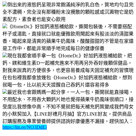
倒出來的液態鈣呈現非常飽滿純淨的乳白色，質地均勻且完
全不濃稠，完全沒有那種粉末沒攪散的顆粒感或沉澱物它是奶
素配方，素食者也能安心飲用
《HomeDr.》好加鈣液態補給飲，撕開包裝後，不需要搭配
杯子或湯匙，直接就口就能優雅飲用聞起來有股淡淡的清甜果
香，喝起來是清爽的蘋果牛奶風味，酸酸甜甜的不管是在家還
是工作中，都能非常順手地完成每日的健康保養
現在我都會順手拿一包《HomeDr.》好加鈣液態補給飲，把
鈣、鎂和維生素D一起補充進來不用再另外吞好幾顆保健品，
對我來說真的方便很多，也更容易養成每天固定補充的習慣現
在包包裡我都會放幾包《HomeDr.》好加鈣液態補給飲，想到
就喝一包，比以前天天提醒自己吞鈣片還容易得多
最近我也會跟媽媽一起分享，一人一包，撕開就能直接喝，
不用配水、不用吞大顆鈣片她也覺得蘋果牛奶風味很順口，接
受度比我想像中高，不知不覺就把每天補充鈣質變成我們母女
的小默契加入【LINE好禮月月抽】官方LINE好友，提供商品
訂購服務及專業營養師提供諮詢好康優惠不漏接，趕快加入：
https://lin.ee/NO3DdEl