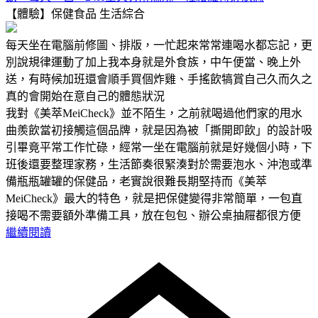
【體驗】保健食品
生活綜合
每天坐在電腦前修圖、排版，一忙起來常常連喝水都忘記，更
別說規律運動了加上我本身就是外食族，中午便當、晚上外
送，有時候加班還會順手買個炸雞、手搖飲犒賞自己久而久之
真的會開始在意自己的體態狀況
我對《美萃MeiCheck》並不陌生，之前就喝過他們家的甩水
曲羨飲當初接觸這個品牌，就是因為被「撕開即飲」的設計吸
引畢竟平常工作忙碌，經常一坐在電腦前就是好幾個小時，下
班後還要整理家務，生活節奏很緊湊對於需要泡水、沖泡或準
備瓶瓶罐罐的保健品，老實說很難長期堅持而《美萃
MeiCheck》最大的特色，就是把保健變得非常簡單，一包直
接喝不需要額外準備工具，放在包包、辦公桌抽屜都很方便
繼續閱讀