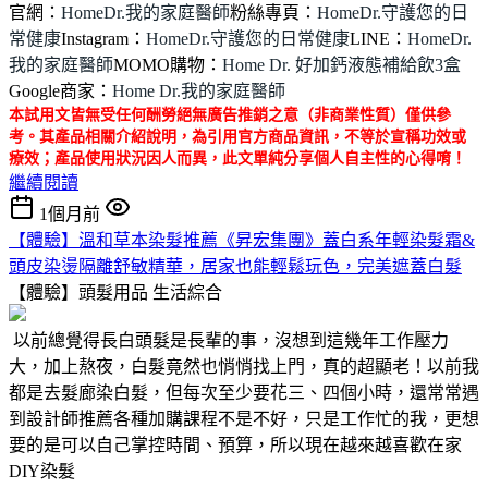
官網：
HomeDr.我的家庭醫師
粉絲專頁：
HomeDr.守護您的日
常健康
Instagram：
HomeDr.守護您的日常健康
LINE：
HomeDr.
我的家庭醫師
MOMO購物：
Home Dr. 好加鈣液態補給飲3盒
Google商家：
Home Dr.我的家庭醫師
本試用文皆無受任何酬勞絕無廣告推銷之意（非商業性質）僅供參
考。其產品相關介紹說明，為引用官方商品資訊，不等於宣稱功效或
療效；產品使用狀況因人而異，此文單純分享個人自主性的心得唷！
繼續閱讀
1個月前
【體驗】溫和草本染髮推薦《昇宏集團》蓋白系年輕染髮霜&
頭皮染燙隔離舒敏精華，居家也能輕鬆玩色，完美遮蓋白髮
【體驗】頭髮用品
生活綜合
以前總覺得長白頭髮是長輩的事，沒想到這幾年工作壓力
大，加上熬夜，白髮竟然也悄悄找上門，真的超顯老！以前我
都是去髮廊染白髮，但每次至少要花三、四個小時，還常常遇
到設計師推薦各種加購課程不是不好，只是工作忙的我，更想
要的是可以自己掌控時間、預算，所以現在越來越喜歡在家
DIY染髮