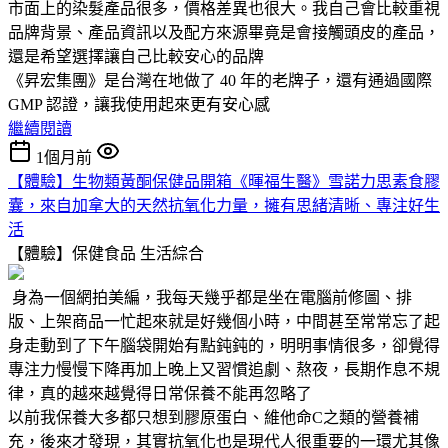
市面上的染髮產品很多，價格差異也很大。我自己會比較重視
品牌背景、產品資訊以及配方來源畢竟是會接觸頭皮的產品，
還是希望選擇讓自己比較安心的品牌
《昇宏集團》是台灣在地做了 40 年的老牌子，還有通過國際
GMP 認證，讓我使用起來更有安心感
繼續閱讀
1個月前
【體驗】生物類黃酮保健品開箱《暉福生醫》雪諾力思素食膠
囊，來自加拿大的天然抗氧化力量，擁有思緒清晰、專注好生
活
【體驗】保健食品
生活綜合
身為一個網拍美編，我每天幾乎都是坐在電腦前修圖、排
版、上架商品一忙起來就是好幾個小時，中間甚至常常忘了起
身走動到了下午腦袋開始有點鈍鈍的，明明事情很多，卻覺得
專注力慢慢下降再加上晚上又習慣追劇、熬夜，長期作息不規
律，真的越來越覺得日常保養不能再忽略了
以前我保養大多都只想到膠原蛋白、維他命C之類的營養補
充，後來才發現，其實抗氧化也是現代人很重要的一環尤其像