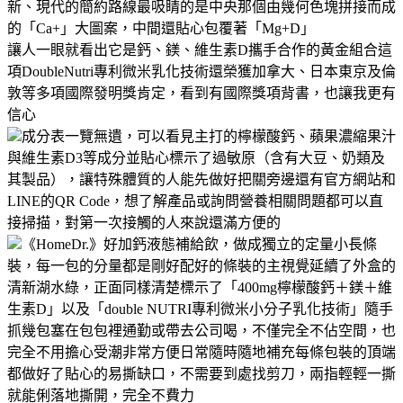
新、現代的簡約路線最吸睛的是中央那個由幾何色塊拼接而成
的「Ca+」大圖案，中間還貼心包覆著「Mg+D」
讓人一眼就看出它是鈣、鎂、維生素D攜手合作的黃金組合這
項DoubleNutri專利微米乳化技術還榮獲加拿大、日本東京及倫
敦等多項國際發明獎肯定，看到有國際獎項背書，也讓我更有
信心
成分表一覽無遺，可以看見主打的檸檬酸鈣、蘋果濃縮果汁
與維生素D3等成分並貼心標示了過敏原（含有大豆、奶類及
其製品），讓特殊體質的人能先做好把關旁邊還有官方網站和
LINE的QR Code，想了解產品或詢問營養相關問題都可以直
接掃描，對第一次接觸的人來說還滿方便的
《HomeDr.》好加鈣液態補給飲，做成獨立的定量小長條
裝，每一包的分量都是剛好配好的條裝的主視覺延續了外盒的
清新湖水綠，正面同樣清楚標示了「400mg檸檬酸鈣＋鎂＋維
生素D」以及「double NUTRI專利微米小分子乳化技術」隨手
抓幾包塞在包包裡通勤或帶去公司喝，不僅完全不佔空間，也
完全不用擔心受潮非常方便日常隨時隨地補充每條包裝的頂端
都做好了貼心的易撕缺口，不需要到處找剪刀，兩指輕輕一撕
就能俐落地撕開，完全不費力