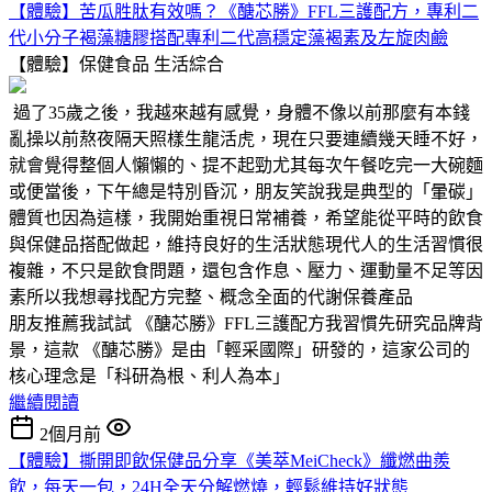
【體驗】苦瓜胜肽有效嗎？《醣芯勝》FFL三護配方，專利二
代小分子褐藻糖膠搭配專利二代高穩定藻褐素及左旋肉鹼
【體驗】保健食品
生活綜合
過了35歲之後，我越來越有感覺，身體不像以前那麼有本錢
亂操以前熬夜隔天照樣生龍活虎，現在只要連續幾天睡不好，
就會覺得整個人懶懶的、提不起勁尤其每次午餐吃完一大碗麵
或便當後，下午總是特別昏沉，朋友笑說我是典型的「暈碳」
體質也因為這樣，我開始重視日常補養，希望能從平時的飲食
與保健品搭配做起，維持良好的生活狀態現代人的生活習慣很
複雜，不只是飲食問題，還包含作息、壓力、運動量不足等因
素所以我想尋找配方完整、概念全面的代謝保養產品
朋友推薦我試試 《醣芯勝》FFL三護配方我習慣先研究品牌背
景，這款 《醣芯勝》是由「輕采國際」研發的，這家公司的
核心理念是「科研為根、利人為本」
繼續閱讀
2個月前
【體驗】撕開即飲保健品分享《美萃MeiCheck》纖燃曲羨
飲，每天一包，24H全天分解燃燒，輕鬆維持好狀態