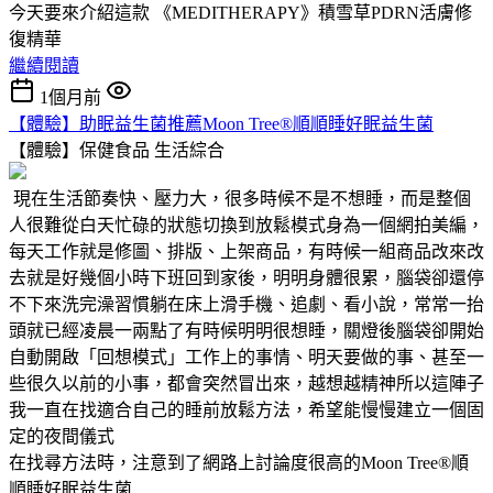
今天要來介紹這款 《MEDITHERAPY》積雪草PDRN活膚修
復精華
繼續閱讀
1個月前
【體驗】助眠益生菌推薦Moon Tree®順順睡好眠益生菌
【體驗】保健食品
生活綜合
現在生活節奏快、壓力大，很多時候不是不想睡，而是整個
人很難從白天忙碌的狀態切換到放鬆模式身為一個網拍美編，
每天工作就是修圖、排版、上架商品，有時候一組商品改來改
去就是好幾個小時下班回到家後，明明身體很累，腦袋卻還停
不下來洗完澡習慣躺在床上滑手機、追劇、看小說，常常一抬
頭就已經凌晨一兩點了有時候明明很想睡，關燈後腦袋卻開始
自動開啟「回想模式」工作上的事情、明天要做的事、甚至一
些很久以前的小事，都會突然冒出來，越想越精神所以這陣子
我一直在找適合自己的睡前放鬆方法，希望能慢慢建立一個固
定的夜間儀式
在找尋方法時，注意到了網路上討論度很高的Moon Tree®順
順睡好眠益生菌