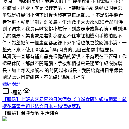
身為一個網拍美編，我每天的工作幾乎都離不開電腦，不是
在修圖、排版，就是整理商品、上架新品遇到活動檔期更常一
坐就是好幾個小時下班後也沒有真正遠離3C，不是滑手機看
看社群，就是追劇追到凌晨，生活幾乎天天都和3C產品相伴
到了週末，我最喜歡安排小旅行，到處走走放鬆心情，看到漂
亮的風景、美食或是老街都會忍不住拿起相機和手機拍個不
停，希望把每一個畫面都記錄下來平常也很喜歡閱讀小說，一
整天下來，使用3C產品的時間真的比自己想像中還要長
其實我一直都有補充晶亮保健品的習慣，畢竟現在不管是工作
還是休閒，都離不開電腦、手機和相機只是隨著年紀慢慢增
長，加上每天接觸3C的時間越來越長，我開始覺得日常保養
還是需要固定維持，不能總是想到才補充
繼續閱讀
3週前
【體驗】上班族容易累的日常保養《自然食研》蜆精膠囊，嚴
選花蓮黃金蜆並結合日本技術濃縮萃取
【體驗】保健食品
生活綜合