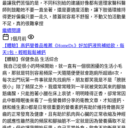
最讓我們苦惱的是，不同科別給的建議好像都有道理家醫科醫
師則鼓勵她不要一直坐著，還是要適度活動，讓下肢循環維持
得更好偏偏只要一走久，膝蓋就容易不舒服，不動又怕活動量
不足，真的很難拿捏
繼續閱讀
1個月前
【體驗】高鈣營養品推薦《HomeDr.》好加鈣液態補給飲，每
天1包，輕輕鬆鬆補鈣
【體驗】保健食品
生活綜合
我自己從很小的時候開始，就一直有一個很困擾的生活小毛
病，那就是特別容易頻尿一天隨隨便便就會跑廁所超過8次，
每次出門玩第一件事就是先找廁所，朋友都笑我是不是「膀胱
很小」除了頻尿之外，我還常常睡到一半就被突如其來的腳抽
筋痛醒，只能抱著小腿在床上哀號，明明睡得正香，卻常常因
此中斷睡眠後來看了一些營養師分享的衛教文章，才知道鈣、
鎂和維生素D都是日常很重要的營養素鈣有助於維持骨骼與牙
齒的正常發育及健康，且有助於肌肉與心臟的正常收縮及神經
的感應性雖然我的頻尿和腳抽筋不一定就是因為營養攝取不足
造成，但也讓我開始反思，自己平常外食、飲食不均衡是不是