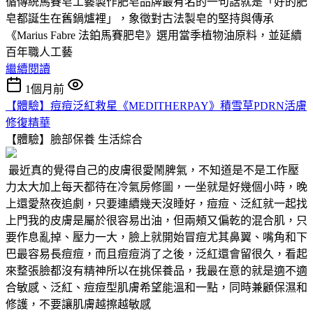
循傳統馬賽皂工藝製作肥皂品牌最有名的一句話就是「好的肥
皂都誕生在舊鍋爐裡」，象徵對古法製皂的堅持與傳承
《Marius Fabre 法鉑馬賽肥皂》選用當季植物油原料，並延續
百年職人工藝
繼續閱讀
1個月前
【體驗】痘痘泛紅救星《MEDITHERPAY》積雪草PDRN活膚
修復精華
【體驗】臉部保養
生活綜合
最近真的覺得自己的皮膚很愛鬧脾氣，不知道是不是工作壓
力太大加上每天都待在冷氣房修圖，一坐就是好幾個小時，晚
上還愛熬夜追劇，只要連續幾天沒睡好，痘痘、泛紅就一起找
上門我的皮膚是屬於很容易出油，但兩頰又偏乾的混合肌，只
要作息亂掉、壓力一大，臉上就開始冒痘尤其鼻翼、嘴角和下
巴最容易長痘痘，而且痘痘消了之後，泛紅還會留很久，看起
來整張臉都沒有精神所以在挑保養品，我最在意的就是適不適
合敏感、泛紅、痘痘型肌膚希望能溫和一點，同時兼顧保濕和
修護，不要讓肌膚越擦越敏感