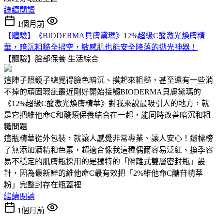
繼續閱讀
1個月前
【體驗】《BIODERMA貝膚黛瑪》12%超級C酸激光煥膚精
華，暗沉粗糙全掃空，敏感肌也能安全降落的拋光神器！
【體驗】臉部保養
生活綜合
這陣子照鏡子總覺得臉色暗沉、摸起來粗糙，甚至還有一些消
不掉的頑固瑕疵最近剛好開始接觸BIODERMA貝膚黛瑪的
《12%超級C酸激光煥膚精華》對我來說最吸引人的地方，就
是它把維他命C和酸類保養結合在一起，能同時改善暗沉和粗
糙問題
這瓶精華從外包裝，就讓人感覺非常專業、讓人安心！還標榜
了無添加酒精和色素，超適合像我這種偶爾容易泛紅、換季容
易不穩定的肌膚瓶採用的是獨特的「隔離式雙層密封瓶」設
計，因為最新鮮的維他命C最有效把「2%維他命C醣苷精萃
粉」完整封存在瓶蓋裡
繼續閱讀
1個月前