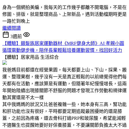
身為一個網拍美編，我每天的工作幾乎都離不開電腦，不是在
修圖、排版，就是整理商品、上架新品，遇到活動檔期時更是
一路忙到晚上
繼續閱讀
3週前
【體驗】銀髮族居家運動器材《MRF健身大師》AI 孝親小圓
循環電動健步機，陪伴長輩輕鬆培養運動習慣，找回好活力
【體驗】居家用品
生活綜合
我爸媽目前都還在經營果園，每天都要上山、下山，採果、搬
運、整理果樹，幾乎沒有一天是真正輕鬆的以前總覺得他們每
天都有在活動，應該算是有運動，但隨著年紀慢慢增長，這兩
年開始陸續出現膝關節不舒服的問題才發現工作勞動和規律運
動其實還是不太一樣
其中我媽媽的狀況又比爸爸複雜一些，她本身有三高，腎功能
和肝功能也沒有很好，平時都要定期追蹤最困擾她的還是膝
蓋，之前因為疼痛，還去骨科打過PRP和玻尿酸，希望能減輕
不適醫生也提醒她要好好保養膝蓋，不要讓關節負擔太大不過