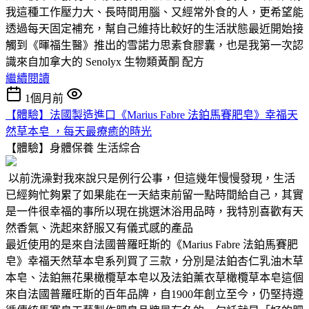
我這種工作壓力大、長時間用腦、又經常外食的人，更希望能
透過每天固定補充，幫自己維持比較好的生活狀態最近開始接
觸到《暉福生醫》推出的雪諾力思素食膠囊，也是我第一次認
識來自加拿大的 Senolyx 生物類黃酮 配方
繼續閱讀
1個月前
【體驗】法國製造進口《Marius Fabre 法鉑馬賽肥皂》幸福天
然草本皂 ，每天最療癒的時光
【體驗】身體保養
生活綜合
以前洗澡對我來說只是例行公事，但這幾年慢慢發現，生活
已經夠忙夠累了如果能在一天結束前留一點時間給自己，其實
是一件很幸福的事所以現在挑選沐浴用品時，我特別喜歡有天
然香氣、洗起來舒服又有儀式感的產品
最近使用的是來自法國普羅旺斯的《Marius Fabre 法鉑馬賽肥
皂》幸福天然草本皂系列買了三款，分別是法鉑杏仁乳油木草
本皂、法鉑無花果橄欖草本皂以及法鉑薰衣草橄欖草本皂這個
來自法國普羅旺斯的百年品牌，自1900年創立至今，仍堅持遵