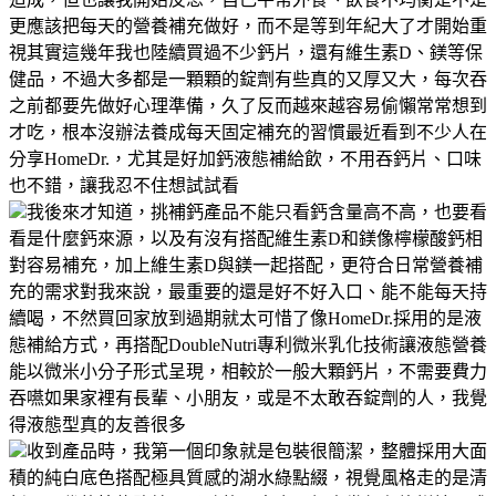
更應該把每天的營養補充做好，而不是等到年紀大了才開始重
視其實這幾年我也陸續買過不少鈣片，還有維生素D、鎂等保
健品，不過大多都是一顆顆的錠劑有些真的又厚又大，每次吞
之前都要先做好心理準備，久了反而越來越容易偷懶常常想到
才吃，根本沒辦法養成每天固定補充的習慣最近看到不少人在
分享HomeDr.，尤其是好加鈣液態補給飲，不用吞鈣片、口味
也不錯，讓我忍不住想試試看
我後來才知道，挑補鈣產品不能只看鈣含量高不高，也要看
看是什麼鈣來源，以及有沒有搭配維生素D和鎂像檸檬酸鈣相
對容易補充，加上維生素D與鎂一起搭配，更符合日常營養補
充的需求對我來說，最重要的還是好不好入口、能不能每天持
續喝，不然買回家放到過期就太可惜了像HomeDr.採用的是液
態補給方式，再搭配DoubleNutri專利微米乳化技術讓液態營養
能以微米小分子形式呈現，相較於一般大顆鈣片，不需要費力
吞嚥如果家裡有長輩、小朋友，或是不太敢吞錠劑的人，我覺
得液態型真的友善很多
收到產品時，我第一個印象就是包裝很簡潔，整體採用大面
積的純白底色搭配極具質感的湖水綠點綴，視覺風格走的是清