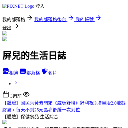
登入
我的部落格
我的部落格後台
我的帳號
登出
屏兒的生活日誌
相簿
部落格
名片
3週前
【體驗】國民葉黃素開箱《威瑪舒培》舒利視®增量版2.0液態
膠囊，每天不到25元晶亮舒緩一次到位
【體驗】保健食品
生活綜合