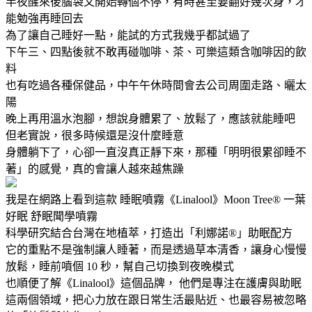
半夜醒來後腦袋又開始轉個不停，有時甚至要翻好幾次身，才
能勉強再睡回去
為了讓自己睡好一點，能試的方式我幾乎都試過了
下午三、四點後就不敢再碰咖啡、茶、可樂這類含咖啡因的飲
料
也有吃過各種保健品，中午午休時間會去公司周圍走路、曬太
陽
晚上再用溫水泡腳，想說身體累了、放鬆了，應該就能睡吧
但老實說，很多時候還是沒什麼睡意
身體躺下了，心卻一直沒真正靜下來，那種「明明很累卻睡不
著」的感覺，真的會讓人越來越焦躁
我是在網路上看到這款 睡眠噴霧《Linalool》Moon Tree® 一葉
好眠 舒眠聞學噴霧
科學研究結合台灣在地植萃，打造出「利娜諾®」助眠配方
它的重點不是強制讓人睡著，而是透過草本清香，讓身心慢慢
放鬆，睡前噴個 10 秒，幫自己切換到夜晚模式
也順便了解《Linalool》這個品牌， 他們是專注在護膚與助眠
這兩個領域，把心力放在跟日常生活最貼近、也最容易被忽略