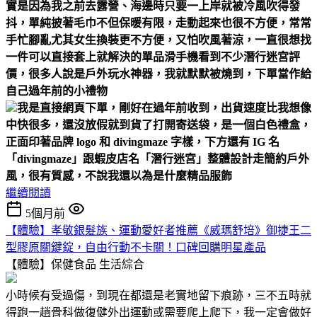
實是因為我之前去露營、海邊時
只要一上岸就被冷風吹得發
抖，單純披著毛巾不但保暖有限，走動起來也很不方便，常常
手忙腳亂
尤其女生換裝更不方便，又怕吹風著涼，一直很想找
一件可以直接套上就解決的單品
滑手機看到不少潛行迷宮評
價，很多人說是戶外玩水神器，我就默默被燒到，下單當作給
自己過年前的小禮物
我是直接網頁下單，剛好在過年前收到，出貨速度比我想像
中快很多，還沒放假就到貨了
打開寄送袋，是一個白色禮盒，
正面印著品牌 logo 和 divingmaze 字樣，下方還有 IG 名
「divingmaze」跟蝦皮店名「潛行迷宮」
整體設計走簡約戶外
風，很有質感，不說我還以為是什麼精品服飾
繼續閱讀
5個月前
【體驗】孝敬銀髮族、運動愛好者推薦《威瑪舒培》御捷王二
型膠原關鍵錠，自由行動不卡關！口碑回購明星產品
【體驗】保健食品
生活綜合
小時候有受過傷，到現在都還是老實地留下痕跡，三不五時就
得跑一趟骨科做復健外出運動或需要爬上爬下，我一定會做好