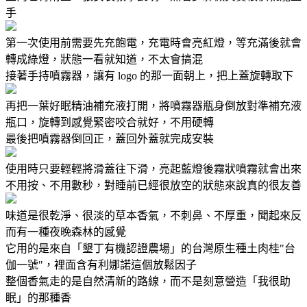
手
第一次使用前需要先充飽電，充電時會亮紅燈，等充滿後就會
轉成綠燈，狀態一看就知道，不太會搞混
接著手持噴霧器，讓有 logo 的那一面朝上，把上蓋旋轉取下
再把一葉好眠精油補充液打開，將噴霧器瓶身倒放對準補充液
瓶口，旋轉到感覺緊密咬合就好，不用硬轉
最後把噴霧器倒回正，蓋回外蓋就完成安裝
使用時只要輕輕將滑蓋往下滑，亮起藍燈後霧狀噴霧就會出來
不用按、不用數秒，對睡前已經很放空的狀態來說真的很友善
味道是很乾淨、很淡的草本香氣，不刺鼻、不厚重，聞起來反
而有一種夜晚森林的感覺
它用的是來自「墾丁有機認證農場」的台灣原生種土肉桂"台
伽一號"，裡面含有利娜諾這個放鬆因子
整個香氣走的是自然清新的路線，而不是刻意營造「我很助
眠」的那種香