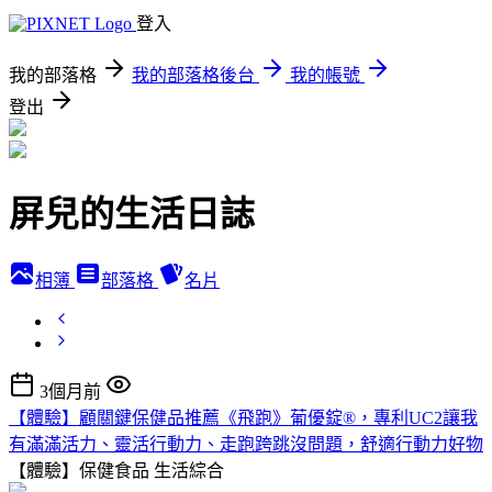
登入
我的部落格
我的部落格後台
我的帳號
登出
屏兒的生活日誌
相簿
部落格
名片
3個月前
【體驗】顧關鍵保健品推薦《飛跑》葡優錠®，專利UC2讓我
有滿滿活力、靈活行動力、走跑跨跳沒問題，舒適行動力好物
【體驗】保健食品
生活綜合