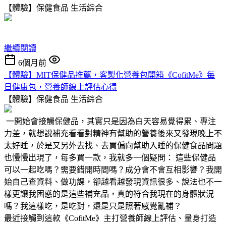
【體驗】保健食品
生活綜合
繼續閱讀
6個月前
【體驗】MIT保健品推薦，客製化營養包開箱《CofitMe》每
日健康包，營養師線上評估心得
【體驗】保健食品
生活綜合
一開始會接觸保健品，其實只是因為白天容易覺得累、專注
力差，就想說補充看看對精神有幫助的營養後來又發現晚上不
太好睡，於是又另外去找、去買偏向幫助入睡的保健食品問題
也慢慢出現了，每多買一款，我就多一個疑問： 這些保健品
可以一起吃嗎？需要錯開時間嗎？成分會不會互相影響？我開
始自己查資料、做功課，卻越看越發現資訊很多、說法也不一
樣更讓我困惑的是這些補充品，真的符合我現在的身體狀況
嗎？我這樣吃，是吃對，還是只是照著感覺亂補？
最近接觸到這款《CofitMe》主打營養師線上評估、量身打造