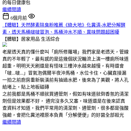
的每日健康包
繼續閱讀
6個月前
【體驗】天然酵素除臭粉推薦《綠大地》化糞清-水肥分解酵
素，透天馬桶啵啵冒泡、馬桶沖水不順、異味問題超困擾
【體驗】居家用品
生活綜合
老屋透天真的懂什麼叫「廁所修羅場」我們家是老透天，管線
真的不年輕了，最有感的是這幾個狀況輪流上演一樓廁所味道
超重，明明天天刷還是有怪味三樓沖水越來越慢，有時還會
「啵...啵...」冒氣泡偶爾半夜沖馬桶，水位卡住，心臟直接漏
一拍之前廚房重新裝潢前有抽過水肥，後來為了美觀，將人孔
給堵上，貼上地板磁磚
之前我都是馬桶不順就買通管劑，假如有味道就倒香氛的清潔
劑但是效果都不好， 通完沒多久又塞，味道還是在後來認真
查資料才知道，我們平常用的清潔劑、通管劑，很多都是強酸
強鹼，會把化糞池裡原本負責「分解便便」的好菌全部殺光
繼續閱讀