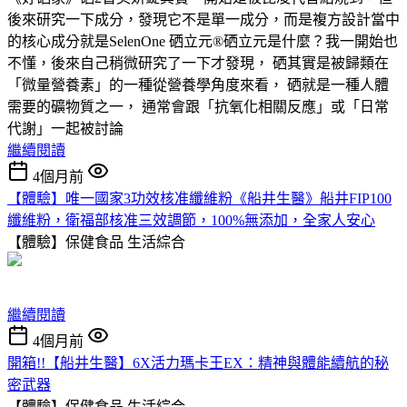
後來研究一下成分，發現它不是單一成分，而是複方設計當中
的核心成分就是SelenOne 硒立元®硒立元是什麼？我一開始也
不懂，後來自己稍微研究了一下才發現， 硒其實是被歸類在
「微量營養素」的一種從營養學角度來看， 硒就是一種人體
需要的礦物質之一， 通常會跟「抗氧化相關反應」或「日常
代謝」一起被討論
繼續閱讀
4個月前
【體驗】唯一國家3功效核准纖維粉《船井生醫》船井FIP100
纖維粉，衛福部核准三效調節，100%無添加，全家人安心
【體驗】保健食品
生活綜合
繼續閱讀
4個月前
開箱!!【船井生醫】6X活力瑪卡王EX：精神與體能續航的秘
密武器
【體驗】保健食品
生活綜合