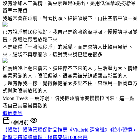
沒有添加人工香精，香豆素還是0檢出，是用低溫萃取技術保
留草本原香
我通常會在睡前，對著枕頭、棉被噴幾下，再往空氣中噴一圈
官方說睡前10秒就好，我自己是邊噴邊深呼吸，慢慢讓呼吸變
慢，身體也跟著放鬆下來
不是那種「一噴就秒睡」的感覺，而是會讓人比較容易靜下
來，腦袋不再那麼吵，這對我來說已經差很多
推薦給晚上翻來覆去、腦袋停不下來的人；生活壓力大、情緒
容易緊繃的人；睡眠偏淺、很容易被光線或聲音影響的人
；還有像我一樣，覺得保健品太多記不住，只想用一個簡單方
式幫助睡前放鬆的人
Moon Tree® 一葉好眠，陪我把睡前節奏慢慢拉回來，這一點
我自己其實蠻喜歡的
繼續閱讀
6個月前
【體驗】體態管理保健品推薦《Vitabrid 清食纖》4粒小習慣，
輕鬆支持醣脂管理，銷售突破1000萬包