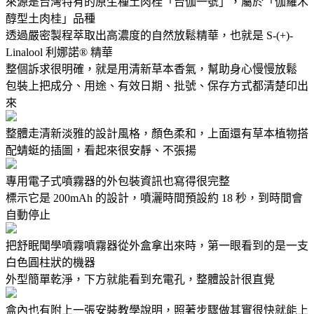
來源是台灣特有的原生種土肉桂「台伽一號」，屬於「伽羅木
醇型土肉桂」品種
透過嚴密製程萃取出高濃度的自然放鬆精華，也就是 S-(+)-
Linalool 利娜諾® 精華
整個訴求很明確，就是用清新草本香氣，幫助身心慢慢放鬆
包裝上把成分、用途、有效日期、批號、保存方式都清楚印出
來
整體走清新淡雅的設計風格，顏色柔和，上面還有草本植物搭
配蜻蜓的插圖，看起來很安靜、不張揚
專用電子式噴霧器的外包裝資訊也寫得很完整
標示它是 200mAh 的設計，噴灑時間預設約 18 秒，到時間會
自動停止
把舒眠聞學噴霧噴霧器從外盒拿出來時，第一眼看到的是一支
白色圓柱狀的機器
外型簡單乾淨，下方就能看到充電孔，整體設計很直覺
盒內也有附上一張安裝教學說明，照著步驟做其實很快就能上