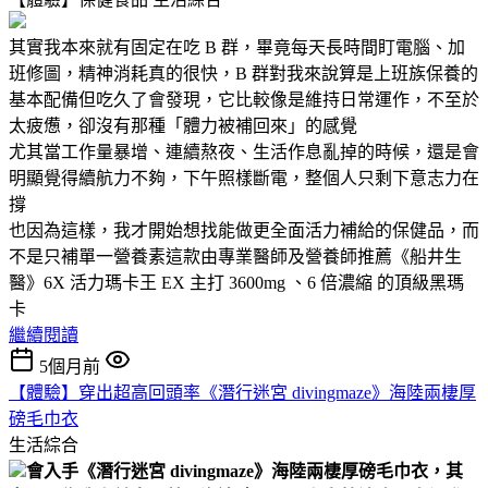
其實我本來就有固定在吃 B 群，畢竟每天長時間盯電腦、加
班修圖，精神消耗真的很快，B 群對我來說算是上班族保養的
基本配備但吃久了會發現，它比較像是維持日常運作，不至於
太疲憊，卻沒有那種「體力被補回來」的感覺
尤其當工作量暴增、連續熬夜、生活作息亂掉的時候，還是會
明顯覺得續航力不夠，下午照樣斷電，整個人只剩下意志力在
撐
也因為這樣，我才開始想找能做更全面活力補給的保健品，而
不是只補單一營養素這款由專業醫師及營養師推薦《船井生
醫》6X 活力瑪卡王 EX 主打 3600mg 、6 倍濃縮 的頂級黑瑪
卡
繼續閱讀
5個月前
【體驗】穿出超高回頭率《潛行迷宮 divingmaze》海陸兩棲厚
磅毛巾衣
生活綜合
會入手《潛行迷宮 divingmaze》海陸兩棲厚磅毛巾衣，其