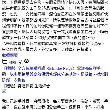
說，下個月還要去進修，先跟公司請了快10天假，這段時間只
能拼命把能做的工作全部提前完成連一些「可能會發生的狀
況」也先一一交代給同事，深怕自己不在的時候出包又剛好快
到清明節，我家都習慣先拜，所以連續兩週都要去掃墓整個行
程滿到不行，真的忙到像陀螺一樣轉不停有幾天甚至忙到下午
直接斷電，整個人瞬間沒電，有一次我還直接坐在椅子上睡著
醒來第一個念頭是： 還好沒被老闆看到（真的嚇死🤣）
也是因為這樣，我才開始認真找 日常護肝保養類的保健品，
畢竟作息亂、壓力大、外食又多，身體真的在抗議了
繼續閱讀
4個月前
【體驗】全方位精緻呵護《Blanche Neige》 雪漾亮白護手
霜，以多重植萃與高效保濕修護成分為基礎，從滋養、補水到
防護一次到位
【體驗】身體保養
生活綜合
我自己的手其實一直都很操，每天要做家務、洗碗、煮菜，手
幾乎一直在碰水再加上我很愛做手工，像編繩、串珠、打毛