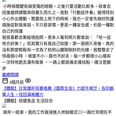
小時候關鍵有過受傷的經驗，之後只要活動比較多，就會去
找復健師調整與保養久而久之，我對「行動這件事」變得特別
小心外出運動、需要爬上爬下的時候，我也一定會先做好防護
措施這對我來說，不只是習慣，更是一種安全感，也是一種對
自己的保護
我很喜歡去衝秘境拍照，很多人看到照片都會說： 「哇～這
地方好美！」但其實只有我自己知道，那一張照片背後，真的
沒有那麼輕鬆有一次為了拍到山腰剛剛好的光線，我整整走了
快兩個小時 ，坡度不小、路也不好走，每一步都很小心還有
一次特地跑去瀑布取景 ，一路上都是邊走邊找點、邊注意腳
步
繼續閱讀
4個月前
【體驗】日常護肝保養推薦《國鼎生技》力提牛樟芝，告別斷
電人生，找回滿格體力
【體驗】保健食品
生活綜合
過年一結束，我的工作直接進入地獄模式😵‍💫一路忙到現在不