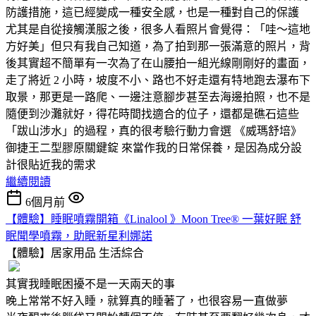
防護措施，這已經變成一種安全感，也是一種對自己的保護
尤其是自從接觸漢服之後，很多人看照片會覺得：「哇～這地
方好美」但只有我自己知道，為了拍到那一張滿意的照片，背
後其實超不簡單有一次為了在山腰拍一組光線剛剛好的畫面，
走了將近 2 小時，坡度不小、路也不好走還有特地跑去瀑布下
取景，那更是一路爬、一邊注意腳步甚至去海邊拍照，也不是
隨便到沙灘就好，得花時間找適合的位子，還都是礁石這些
「跋山涉水」的過程，真的很考驗行動力會選 《威瑪舒培》
御捷王二型膠原關鍵錠 來當作我的日常保養，是因為成分設
計很貼近我的需求
繼續閱讀
6個月前
【體驗】睡眠噴霧開箱《Linalool 》Moon Tree® 一葉好眠 舒
眠聞學噴霧，助眠新星利娜諾
【體驗】居家用品
生活綜合
其實我睡眠困擾不是一天兩天的事
晚上常常不好入睡，就算真的睡著了，也很容易一直做夢