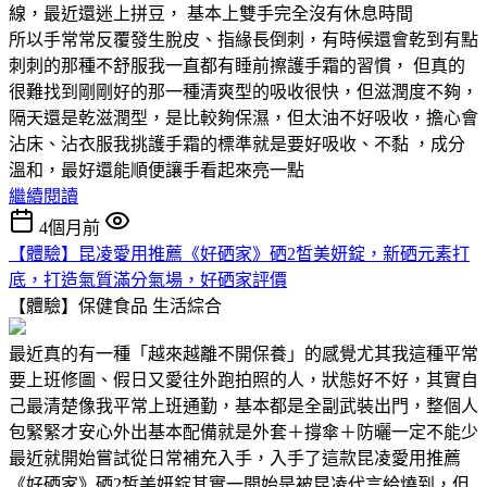
線，最近還迷上拼豆， 基本上雙手完全沒有休息時間
所以手常常反覆發生脫皮、指緣長倒刺，有時候還會乾到有點
刺刺的那種不舒服我一直都有睡前擦護手霜的習慣， 但真的
很難找到剛剛好的那一種清爽型的吸收很快，但滋潤度不夠，
隔天還是乾滋潤型，是比較夠保濕，但太油不好吸收，擔心會
沾床、沾衣服我挑護手霜的標準就是要好吸收、不黏 ，成分
溫和，最好還能順便讓手看起來亮一點
繼續閱讀
4個月前
【體驗】昆凌愛用推薦《好硒家》硒2皙美妍錠，新硒元素打
底，打造氣質滿分氣場，好硒家評價
【體驗】保健食品
生活綜合
最近真的有一種「越來越離不開保養」的感覺尤其我這種平常
要上班修圖、假日又愛往外跑拍照的人，狀態好不好，其實自
己最清楚像我平常上班通勤，基本都是全副武裝出門，整個人
包緊緊才安心外出基本配備就是外套＋撐傘＋防曬一定不能少
最近就開始嘗試從日常補充入手，入手了這款昆凌愛用推薦
《好硒家》硒2皙美妍錠其實一開始是被昆凌代言給燒到，但