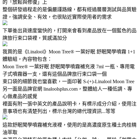
的「放鬆與修復」上
整個研發過程走的是偏嚴謹路線，都有經過層層測試與品質驗
證，強調安全、有效，也很貼近實際使用者的需求
下單後出貨速度蠻快的，打開來會看到產品放在一個藍色的品
牌旅行束口袋裡，質感滿加分
我買的是《Linalool》Moon Tree® 一葉好眠 舒眠聞學噴霧 1+1
體驗組，內容物包含：
Moon Tree® 一葉好眠 舒眠聞學噴霧補充液 7ml 一瓶、專用電
子式噴霧器一支，還有這個品牌旅行束口袋一個
束口袋的細節我也蠻喜歡，一面印著 S-(+)-Linalool Moon Tree
另一面是品牌官網 linaloolsplus.com，整體給人一種低調、專
心做產品的感覺
裡面有附一張中英文的產品說明卡，有標示成分介紹，使用注
意事項也有清楚列出，標示台灣的總代理資訊...等等
這款舒眠聞學噴霧補充液裡，使用的是高濃度原生種土肉桂精
油萃取