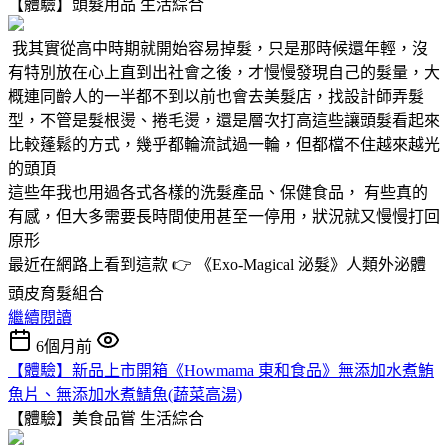
【體驗】頭髮用品
生活綜合
我其實從高中時期就開始容易掉髮，只是那時候還年輕，沒
有特別放在心上直到出社會之後，才慢慢發現自己的髮量，大
概連同齡人的一半都不到以前也會去美髮店，找設計師弄髮
型，不管是髮根燙、捲毛燙，還是層次打高這些讓頭髮看起來
比較蓬鬆的方式，幾乎都輪流試過一輪，但都檔不住越來越光
的頭頂
這些年我也用過各式各樣的洗髮產品、保健食品， 有些真的
有感，但大多需要長時間使用甚至一停用，狀況就又慢慢打回
原形
最近在網路上看到這款 👉 《Exo-Magical 泌髮》人類外泌體
頭皮育髮組合
繼續閱讀
6個月前
【體驗】新品上市開箱《Howmama 東和食品》無添加水煮鮪
魚片、無添加水煮鯖魚(蔬菜高湯)
【體驗】美食品嘗
生活綜合