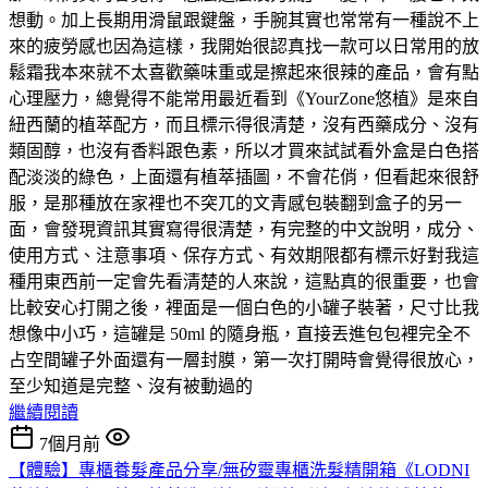
想動。加上長期用滑鼠跟鍵盤，手腕其實也常常有一種說不上
來的疲勞感也因為這樣，我開始很認真找一款可以日常用的放
鬆霜我本來就不太喜歡藥味重或是擦起來很辣的產品，會有點
心理壓力，總覺得不能常用最近看到《YourZone悠植》是來自
紐西蘭的植萃配方，而且標示得很清楚，沒有西藥成分、沒有
類固醇，也沒有香料跟色素，所以才買來試試看外盒是白色搭
配淡淡的綠色，上面還有植萃插圖，不會花俏，但看起來很舒
服，是那種放在家裡也不突兀的文青感包裝翻到盒子的另一
面，會發現資訊其實寫得很清楚，有完整的中文說明，成分、
使用方式、注意事項、保存方式、有效期限都有標示好對我這
種用東西前一定會先看清楚的人來說，這點真的很重要，也會
比較安心打開之後，裡面是一個白色的小罐子裝著，尺寸比我
想像中小巧，這罐是 50ml 的隨身瓶，直接丟進包包裡完全不
占空間罐子外面還有一層封膜，第一次打開時會覺得很放心，
至少知道是完整、沒有被動過的
繼續閱讀
7個月前
【體驗】專櫃養髮產品分享/無矽靈專櫃洗髮精開箱《LODNI