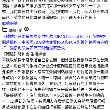
猶豫，就直接先搶了機票買完那一刻才突然意識到一件事：
欸，我們是要自由行欸而且更現實的是，我們四個人都不會越
南話，英文也只能算是那種點餐可以、聊天不行的程度
繼續閱讀
6個月前
【體驗】跨幣種國際支付推薦《iFAST Global Bank》英國銀行
開戶操作，由英國PRA授權並受PRA和FCA監管的跨國海外銀
行，滿足您所有國際理財和儲蓄需求
【體驗】發佈會
生活綜合
我以前從來沒想過自己會去開一個外國銀行帳戶畢竟在台灣
生活，用台灣的銀行好像也沒什麼問題直到這幾年開始接觸海
外消費、外幣存款，常常在外國網站購物，也偶爾會接一些海
外款項，才慢慢發現，錢一旦跨國，就真的沒那麼單純台灣帳
戶當然能用，但實際用久了會發現，每家銀行的手續費不一
樣，匯率也不一定漂亮外幣如果只是放在帳戶裡，幾乎就是
「靜靜躺著」，沒什麼利息可言以及最近一件發生在身邊的
事，12 月初的時候，有個朋友在發薪日當天突然發現銀行帳
戶被凍結他當下立刻打給銀行客服，卻被告知無法即時處理，