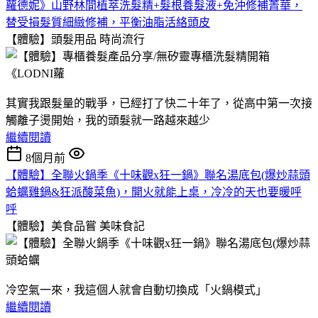
蘿德妮》山野林間植萃洗髮精+髮根養髮液+免沖修補菁華，
替受損髮質細緻修補，平衡油脂活絡頭皮
【體驗】頭髮用品
時尚流行
其實我跟髮量的戰爭，已經打了快二十年了，從高中第一次接
觸離子燙開始，我的頭髮就一路越來越少
繼續閱讀
8個月前
【體驗】全聯火鍋季《十味觀x狂一鍋》聯名湯底包(爆炒蒜頭
蛤蠣雞鍋&狂派酸菜魚)，開火就能上桌，冷冷的天也要暖呼
呼
【體驗】美食品嘗
美味食記
冷空氣一來，我這個人就會自動切換成「火鍋模式」
繼續閱讀