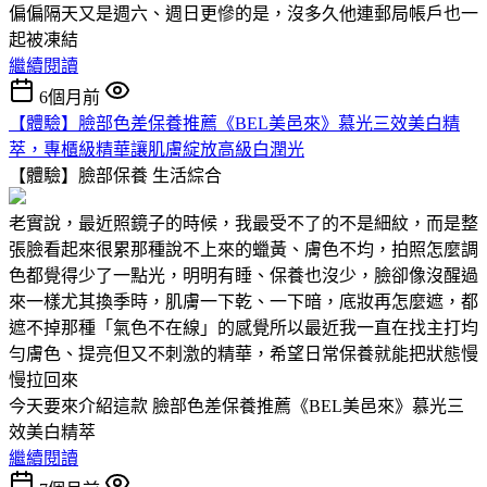
偏偏隔天又是週六、週日更慘的是，沒多久他連郵局帳戶也一
起被凍結
繼續閱讀
6個月前
【體驗】臉部色差保養推薦《BEL美邑來》慕光三效美白精
萃，專櫃級精華讓肌膚綻放高級白潤光
【體驗】臉部保養
生活綜合
老實說，最近照鏡子的時候，我最受不了的不是細紋，而是整
張臉看起來很累那種說不上來的蠟黃、膚色不均，拍照怎麼調
色都覺得少了一點光，明明有睡、保養也沒少，臉卻像沒醒過
來一樣尤其換季時，肌膚一下乾、一下暗，底妝再怎麼遮，都
遮不掉那種「氣色不在線」的感覺所以最近我一直在找主打均
勻膚色、提亮但又不刺激的精華，希望日常保養就能把狀態慢
慢拉回來
今天要來介紹這款 臉部色差保養推薦《BEL美邑來》慕光三
效美白精萃
繼續閱讀