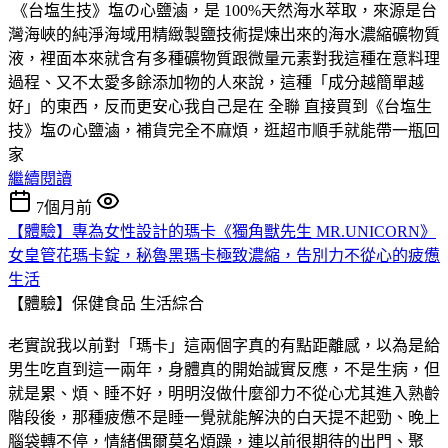
《台塩生技》塩の心鹽滷，是 100%天然海水萃取，來源是台
灣海峽的純淨海域用精緻製鹽技術提煉出來的海水濃縮礦物質
液，裡面本來就含有多種礦物質跟微量元素對我這種在意料理
過程、又不太愛多餘添加物的人來說，這種「成分越簡單越
好」的東西，反而更安心我自己是在 全聯 直接買到《台塩生
技》塩の心鹽滷，補貨完全不麻煩，逛超市順手就能帶一瓶回
家
繼續閱讀
7個月前
【體驗】專為女性設計的瑪卡《獨角獸先生 MR.UNICORN》
女皇管花瑪卡錠，秘魯黑瑪卡極致濃縮，告別力不從心的疲憊
生活
【體驗】保健食品
生活綜合
老實說我以前對「瑪卡」這兩個字真的有點距離感，以為是給
男生吃直到這一兩年，身體真的開始誠實反應，不是生病，但
就是累、煩、睡不好，明明沒做什麼卻力不從心尤其進入熟齡
階段後，那種疲憊不是睡一覺就能解決的白天提不起勁、晚上
腦袋轉不停，情緒偶爾莫名煩躁，連以前很期待的出門、聚