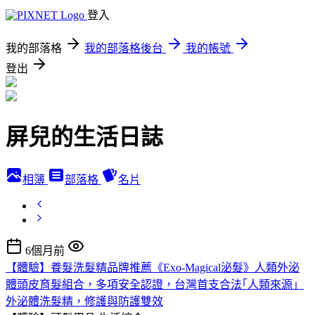
登入
我的部落格
我的部落格後台
我的帳號
登出
屏兒的生活日誌
相簿
部落格
名片
6個月前
【體驗】養髮洗髮精品牌推薦《Exo-Magical泌髮》人類外泌
體頭皮育髮組合，多項安全認證，台灣首支合法｢人類來源」
外泌體洗髮精，修護與防護雙效