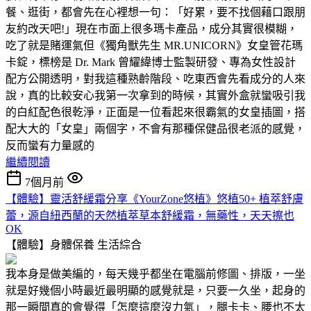
餐、逛街，都會先在心裡想一句：「好累，要不找個藉口跟朋
友約改天吧!」現在市面上很多瑪卡產品，成分其實很模糊，
吃了就是賭運氣但《獨角獸先生 MR.UNICORN》女皇管花瑪
卡錠，標榜是 Dr. Mark 曾耀緯博士監製研發、專為女性設計
配方公開透明，對我這種熟齡階段、吃東西會先看成分的人來
說，真的比較安心我第一次拿到的時候，其實外盒就蠻吸引我
的白紅配色很乾淨，正面是一位看起來很霸氣的女皇插圖，搭
配大大的「女皇」兩個字，不會有那種保健品很老派的感覺，
反而蠻有力量感的
繼續閱讀
7個月前
【體驗】靈活舒緩霜分享《YourZone悠植》悠植50+ 植萃舒膚
蕾，源自紐西蘭的天然植萃草本舒緩霜，無藥性，天天擦也
OK
【體驗】身體保養
生活綜合
我本身是做美編的，每天幾乎都坐在電腦前修圖、排版，一坐
就是好幾個小時最近最明顯的感覺就是，只要一久坐，起身的
那一瞬間真的會覺得「怎麼這麼沒力氣」，腿卡卡、腰也不太