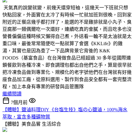
天氣真的說變就變，前幾天還穿短袖，這幾天一下班就只想
快點回家，外面實在太冷了有時候一忙就加班到很晚，回到家
附近的正餐店幾乎都打烊了，能選的不是雞排就是小丸子、臭
豆腐那一類偶爾吃一次還好，連續吃真的會膩，而且吃多也沒
營養偏偏這種時候又懶得自己煮，外送看一輪不是太油就是太
重口味，最後常常隨便吃一點就算了會選《KKLife》的雞
湯，其實也是因為查了一下品牌背景它背後的 K&K
FOODS（基富食品）在台灣做食品已經超過 30 多年從國際連
鎖餐飲到各種冷凍、即食調理包都出自他們之手，算是很早就
把冷凍食品做到專業化、規模化的老字號他們在台灣就有好幾
座食品加工廠，從原料選用、製作到食品安全都有一套完整流
程，加上本身有專業的研發與品管團隊
繼續閱讀
7個月前
【體驗】鹽滷料理DIY《台塩生技》塩の心鹽滷，100%海水
萃取，富含多種礦物質
【體驗】美食品嘗
生活綜合