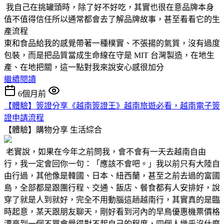
我自己在挑罐頭時，除了好不好吃，其實也很在意品牌本身
值不值得信任所以通常都會去了解品牌故事，甚至看看它的生
產流程
東和食品給我的感覺帶著一種樸實、不張揚的氣質，沒有過度
包裝，而是把品質當成生命線在守是 MIT 台灣製造，在地生
產、在地把關，這一點對我來說安心感很加分
繼續閱讀
6個月前
【體驗】簽證分享《越南簽證王》越南旅遊必看，越南電子簽
證申請流程
【體驗】購物分享
生活綜合
老實說，如果在今年之前問我，會不會有一天去越南自由
行，我一定會回你一句：「應該不會吧。」我以前只有大陸自
由行過，其他像是韓國、日本、紐西蘭，甚至之前去過的富國
島，全部都是跟團行程、交通、飯店、餐食都有人安排好，說
穿了就是人到就好，完全不用動腦這趟越南行，其實真的是臨
時起意，某天跟朋友聊天，剛好看到河內的早鳥優惠機票價格
漂亮到一個不買會覺得對不起自己的程度，四個人幾乎沒什麼