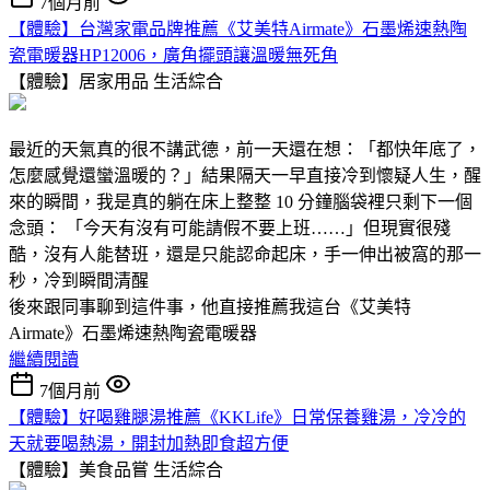
7個月前
【體驗】台灣家電品牌推薦《艾美特Airmate》石墨烯速熱陶
瓷電暖器HP12006，廣角擺頭讓溫暖無死角
【體驗】居家用品
生活綜合
最近的天氣真的很不講武德，前一天還在想：「都快年底了，
怎麼感覺還蠻溫暖的？」結果隔天一早直接冷到懷疑人生，醒
來的瞬間，我是真的躺在床上整整 10 分鐘腦袋裡只剩下一個
念頭： 「今天有沒有可能請假不要上班……」但現實很殘
酷，沒有人能替班，還是只能認命起床，手一伸出被窩的那一
秒，冷到瞬間清醒
後來跟同事聊到這件事，他直接推薦我這台《艾美特
Airmate》石墨烯速熱陶瓷電暖器
繼續閱讀
7個月前
【體驗】好喝雞腿湯推薦《KKLife》日常保養雞湯，冷冷的
天就要喝熱湯，開封加熱即食超方便
【體驗】美食品嘗
生活綜合