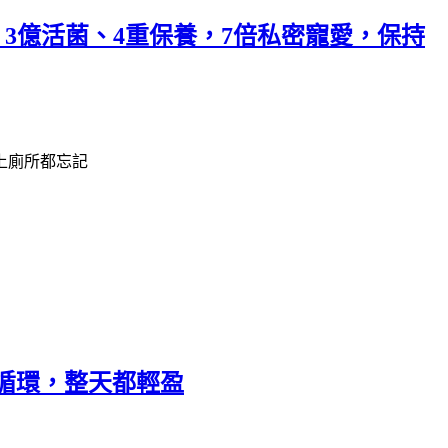
3億活菌、4重保養，7倍私密寵愛，保持
上廁所都忘記
回循環，整天都輕盈