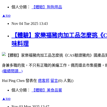
個人分類：
【體驗】狗狗用品
▲top
Nov
04
Tue
2025
13:43
【體驗】家樂福豬肉加工品怎麼挑《C
味料理
身兼多職的我，不只有正職的美編工作，偶而還去市集擺攤，經
(繼續閱讀...)
Hui Ping Chen 發表在
痞客邦
留言
(0)
人氣(
)
個人分類：
【體驗】美食品嘗
▲top
Nov
03
Mon
2025
12:47