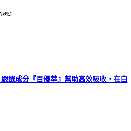
的狀態
囊，嚴選成分『百優萃』幫助高效吸收，在白