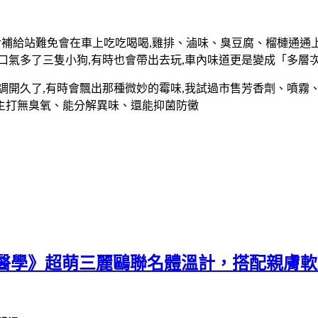
食補給站難免會在車上吃吃喝喝,雞排、滷味、臭豆腐、榴槤通通
口氣多了三隻小狗,有時也會帶出去玩,車內味道更是變成「多層
久了,有時會飄出那種微妙的霉味,我試過市售芳香劑、噴霧、竹炭
主打無臭氧、能分解異味、還能抑菌防黴
群醫學》超萌三麗鷗聯名體溫計，搭配親膚軟