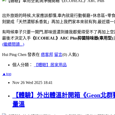
出外旅遊的時候,大家應該都懂,車內就是行動餐廳+休息區+零
刻變成「天然濃郁系香氣」再加上我們家本來就有狗,最近還一
有時候車子只要一開門,那味道濃到連我都覺得受不了再加上空調開
最後才決定入手
《ECOHEAL》ARC Plus抑菌除味器(車用型)
(繼續閱讀...)
Hui Ping Chen 發表在
痞客邦
留言
(0)
人氣(
)
個人分類：
【體驗】居家用品
▲top
Nov
26
Wed
2025
18:41
【體驗】外出體溫計開箱《Geon北
量溫