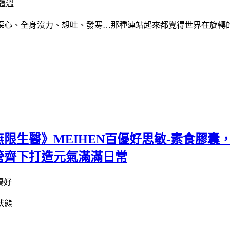
噁心、全身沒力、想吐、發寒…那種連站起來都覺得世界在旋轉
限生醫》MEIHEN百優好思敏-素食膠
管齊下打造元氣滿滿日常
狀態