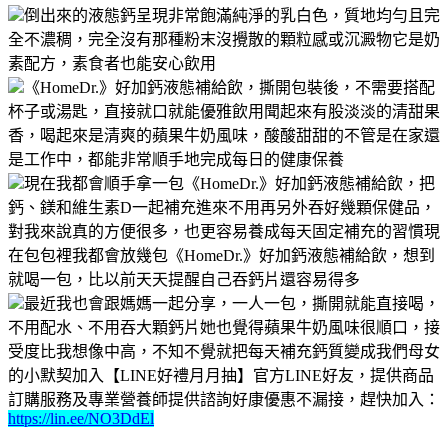
倒出來的液態鈣呈現非常飽滿純淨的乳白色，質地均勻且完
全不濃稠，完全沒有那種粉末沒攪散的顆粒感或沉澱物它是奶
素配方，素食者也能安心飲用
《HomeDr.》好加鈣液態補給飲，撕開包裝後，不需要搭配
杯子或湯匙，直接就口就能優雅飲用聞起來有股淡淡的清甜果
香，喝起來是清爽的蘋果牛奶風味，酸酸甜甜的不管是在家還
是工作中，都能非常順手地完成每日的健康保養
現在我都會順手拿一包《HomeDr.》好加鈣液態補給飲，把
鈣、鎂和維生素D一起補充進來不用再另外吞好幾顆保健品，
對我來說真的方便很多，也更容易養成每天固定補充的習慣現
在包包裡我都會放幾包《HomeDr.》好加鈣液態補給飲，想到
就喝一包，比以前天天提醒自己吞鈣片還容易得多
最近我也會跟媽媽一起分享，一人一包，撕開就能直接喝，
不用配水、不用吞大顆鈣片她也覺得蘋果牛奶風味很順口，接
受度比我想像中高，不知不覺就把每天補充鈣質變成我們母女
的小默契加入【LINE好禮月月抽】官方LINE好友，提供商品
訂購服務及專業營養師提供諮詢好康優惠不漏接，趕快加入：
https://lin.ee/NO3DdEl