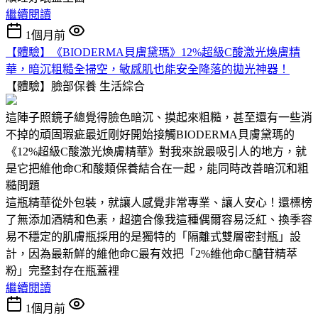
繼續閱讀
1個月前
【體驗】《BIODERMA貝膚黛瑪》12%超級C酸激光煥膚精
華，暗沉粗糙全掃空，敏感肌也能安全降落的拋光神器！
【體驗】臉部保養
生活綜合
這陣子照鏡子總覺得臉色暗沉、摸起來粗糙，甚至還有一些消
不掉的頑固瑕疵最近剛好開始接觸BIODERMA貝膚黛瑪的
《12%超級C酸激光煥膚精華》對我來說最吸引人的地方，就
是它把維他命C和酸類保養結合在一起，能同時改善暗沉和粗
糙問題
這瓶精華從外包裝，就讓人感覺非常專業、讓人安心！還標榜
了無添加酒精和色素，超適合像我這種偶爾容易泛紅、換季容
易不穩定的肌膚瓶採用的是獨特的「隔離式雙層密封瓶」設
計，因為最新鮮的維他命C最有效把「2%維他命C醣苷精萃
粉」完整封存在瓶蓋裡
繼續閱讀
1個月前