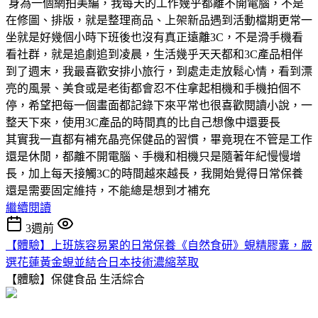
身為一個網拍美編，我每天的工作幾乎都離不開電腦，不是
在修圖、排版，就是整理商品、上架新品遇到活動檔期更常一
坐就是好幾個小時下班後也沒有真正遠離3C，不是滑手機看
看社群，就是追劇追到凌晨，生活幾乎天天都和3C產品相伴
到了週末，我最喜歡安排小旅行，到處走走放鬆心情，看到漂
亮的風景、美食或是老街都會忍不住拿起相機和手機拍個不
停，希望把每一個畫面都記錄下來平常也很喜歡閱讀小說，一
整天下來，使用3C產品的時間真的比自己想像中還要長
其實我一直都有補充晶亮保健品的習慣，畢竟現在不管是工作
還是休閒，都離不開電腦、手機和相機只是隨著年紀慢慢增
長，加上每天接觸3C的時間越來越長，我開始覺得日常保養
還是需要固定維持，不能總是想到才補充
繼續閱讀
3週前
【體驗】上班族容易累的日常保養《自然食研》蜆精膠囊，嚴
選花蓮黃金蜆並結合日本技術濃縮萃取
【體驗】保健食品
生活綜合