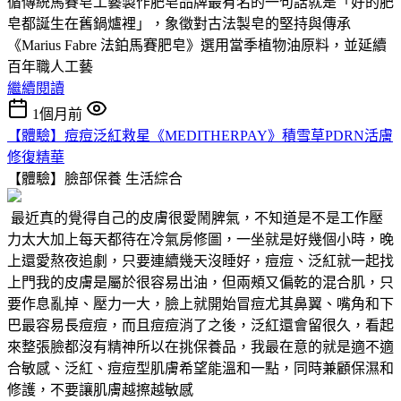
循傳統馬賽皂工藝製作肥皂品牌最有名的一句話就是「好的肥
皂都誕生在舊鍋爐裡」，象徵對古法製皂的堅持與傳承
《Marius Fabre 法鉑馬賽肥皂》選用當季植物油原料，並延續
百年職人工藝
繼續閱讀
1個月前
【體驗】痘痘泛紅救星《MEDITHERPAY》積雪草PDRN活膚
修復精華
【體驗】臉部保養
生活綜合
最近真的覺得自己的皮膚很愛鬧脾氣，不知道是不是工作壓
力太大加上每天都待在冷氣房修圖，一坐就是好幾個小時，晚
上還愛熬夜追劇，只要連續幾天沒睡好，痘痘、泛紅就一起找
上門我的皮膚是屬於很容易出油，但兩頰又偏乾的混合肌，只
要作息亂掉、壓力一大，臉上就開始冒痘尤其鼻翼、嘴角和下
巴最容易長痘痘，而且痘痘消了之後，泛紅還會留很久，看起
來整張臉都沒有精神所以在挑保養品，我最在意的就是適不適
合敏感、泛紅、痘痘型肌膚希望能溫和一點，同時兼顧保濕和
修護，不要讓肌膚越擦越敏感