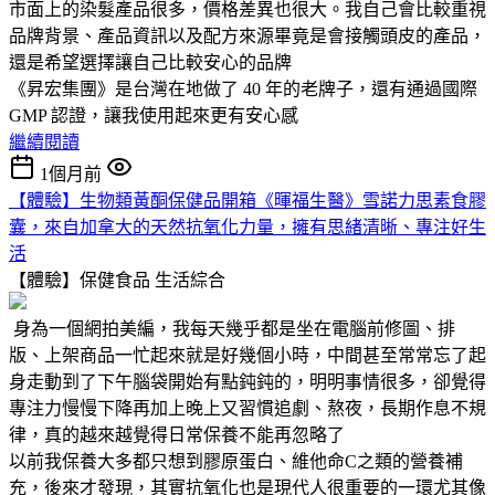
市面上的染髮產品很多，價格差異也很大。我自己會比較重視
品牌背景、產品資訊以及配方來源畢竟是會接觸頭皮的產品，
還是希望選擇讓自己比較安心的品牌
《昇宏集團》是台灣在地做了 40 年的老牌子，還有通過國際
GMP 認證，讓我使用起來更有安心感
繼續閱讀
1個月前
【體驗】生物類黃酮保健品開箱《暉福生醫》雪諾力思素食膠
囊，來自加拿大的天然抗氧化力量，擁有思緒清晰、專注好生
活
【體驗】保健食品
生活綜合
身為一個網拍美編，我每天幾乎都是坐在電腦前修圖、排
版、上架商品一忙起來就是好幾個小時，中間甚至常常忘了起
身走動到了下午腦袋開始有點鈍鈍的，明明事情很多，卻覺得
專注力慢慢下降再加上晚上又習慣追劇、熬夜，長期作息不規
律，真的越來越覺得日常保養不能再忽略了
以前我保養大多都只想到膠原蛋白、維他命C之類的營養補
充，後來才發現，其實抗氧化也是現代人很重要的一環尤其像