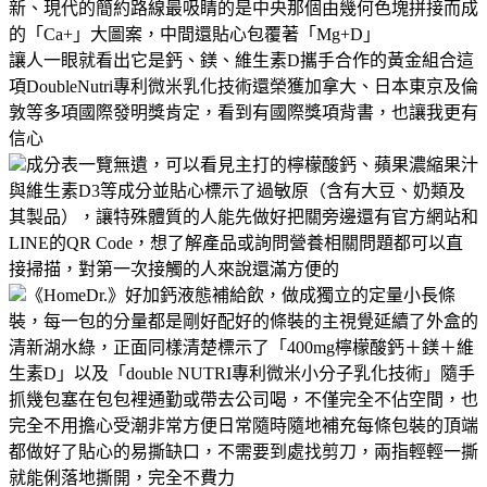
新、現代的簡約路線最吸睛的是中央那個由幾何色塊拼接而成
的「Ca+」大圖案，中間還貼心包覆著「Mg+D」
讓人一眼就看出它是鈣、鎂、維生素D攜手合作的黃金組合這
項DoubleNutri專利微米乳化技術還榮獲加拿大、日本東京及倫
敦等多項國際發明獎肯定，看到有國際獎項背書，也讓我更有
信心
成分表一覽無遺，可以看見主打的檸檬酸鈣、蘋果濃縮果汁
與維生素D3等成分並貼心標示了過敏原（含有大豆、奶類及
其製品），讓特殊體質的人能先做好把關旁邊還有官方網站和
LINE的QR Code，想了解產品或詢問營養相關問題都可以直
接掃描，對第一次接觸的人來說還滿方便的
《HomeDr.》好加鈣液態補給飲，做成獨立的定量小長條
裝，每一包的分量都是剛好配好的條裝的主視覺延續了外盒的
清新湖水綠，正面同樣清楚標示了「400mg檸檬酸鈣＋鎂＋維
生素D」以及「double NUTRI專利微米小分子乳化技術」隨手
抓幾包塞在包包裡通勤或帶去公司喝，不僅完全不佔空間，也
完全不用擔心受潮非常方便日常隨時隨地補充每條包裝的頂端
都做好了貼心的易撕缺口，不需要到處找剪刀，兩指輕輕一撕
就能俐落地撕開，完全不費力