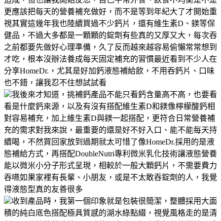
更應該把每天的營養補充做好，而不是等到年紀大了才開始重
視其實這幾年我也陸續買過不少鈣片，還有維生素D、鎂等保
健品，不過大多都是一顆顆的錠劑有些真的又厚又大，每次吞
之前都要先做好心理準備，久了反而越來越容易偷懶常常想到
才吃，根本沒辦法養成每天固定補充的習慣最近看到不少人在
分享HomeDr.，尤其是好加鈣液態補給飲，不用吞鈣片、口味
也不錯，讓我忍不住想試試看
我後來才知道，挑補鈣產品不能只看鈣含量高不高，也要看
看是什麼鈣來源，以及有沒有搭配維生素D和鎂像檸檬酸鈣相
對容易補充，加上維生素D與鎂一起搭配，更符合日常營養補
充的需求對我來說，最重要的還是好不好入口、能不能每天持
續喝，不然買回家放到過期就太可惜了像HomeDr.採用的是液
態補給方式，再搭配DoubleNutri專利微米乳化技術讓液態營養
能以微米小分子形式呈現，相較於一般大顆鈣片，不需要費力
吞嚥如果家裡有長輩、小朋友，或是不太敢吞錠劑的人，我覺
得液態型真的友善很多
收到產品時，我第一個印象就是包裝很簡潔，整體採用大面
積的純白底色搭配極具質感的湖水綠點綴，視覺風格走的是清