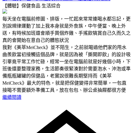
【體驗】保健食品
生活綜合
每天坐在電腦前修圖、排版，一忙起來常常連喝水都忘記，更
別說規律運動了加上我本身就是外食族，中午便當、晚上外
送，有時候加班還會順手買個炸雞、手搖飲犒賞自己久而久之
真的會開始在意自己的體態狀況
我對《美萃MeiCheck》並不陌生，之前就喝過他們家的甩水
曲羨飲當初接觸這個品牌，就是因為被「撕開即飲」的設計吸
引畢竟平常工作忙碌，經常一坐在電腦前就是好幾個小時，下
班後還要整理家務，生活節奏很緊湊對於需要泡水、沖泡或準
備瓶瓶罐罐的保健品，老實說很難長期堅持而《美萃
MeiCheck》最大的特色，就是把保健變得非常簡單，一包直
接喝不需要額外準備工具，放在包包、辦公桌抽屜都很方便
繼續閱讀