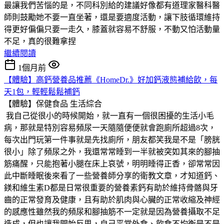
最讓我們苦惱的是，不同科別給的建議好像都有道理家醫科醫
師則鼓勵她不要一直坐著，還是要適度活動，讓下肢循環維持
得更好偏偏只要一走久，膝蓋就容易不舒服，不動又怕活動量
不足，真的很難拿捏
繼續閱讀
1個月前
【體驗】高鈣營養品推薦《HomeDr.》好加鈣液態補給飲，每
天1包，輕輕鬆鬆補鈣
【體驗】保健食品
生活綜合
我自己從很小的時候開始，就一直有一個很困擾的生活小毛
病，那就是特別容易頻尿一天隨隨便便就會跑廁所超過8次，
每次出門玩第一件事就是先找廁所，朋友都笑我是不是「膀胱
很小」除了頻尿之外，我還常常睡到一半就被突如其來的腳抽
筋痛醒，只能抱著小腿在床上哀號，明明睡得正香，卻常常因
此中斷睡眠後來看了一些營養師分享的衛教文章，才知道鈣、
鎂和維生素D都是日常很重要的營養素鈣有助於維持骨骼與牙
齒的正常發育及健康，且有助於肌肉與心臟的正常收縮及神經
的感應性雖然我的頻尿和腳抽筋不一定就是因為營養攝取不足
造成，但也讓我開始反思，自己平常外食、飲食不均衡是不是