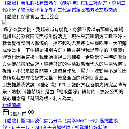
【體驗】苦瓜胜肽有效嗎？《醣芯勝》FFL三護配方，專利二
代小分子褐藻糖膠搭配專利二代高穩定藻褐素及左旋肉鹼
【體驗】保健食品
生活綜合
過了35歲之後，我越來越有感覺，身體不像以前那麼有本錢
亂操以前熬夜隔天照樣生龍活虎，現在只要連續幾天睡不好，
就會覺得整個人懶懶的、提不起勁尤其每次午餐吃完一大碗麵
或便當後，下午總是特別昏沉，朋友笑說我是典型的「暈碳」
體質也因為這樣，我開始重視日常補養，希望能從平時的飲食
與保健品搭配做起，維持良好的生活狀態現代人的生活習慣很
複雜，不只是飲食問題，還包含作息、壓力、運動量不足等因
素所以我想尋找配方完整、概念全面的代謝保養產品
朋友推薦我試試 《醣芯勝》FFL三護配方我習慣先研究品牌背
景，這款 《醣芯勝》是由「輕采國際」研發的，這家公司的
核心理念是「科研為根、利人為本」
繼續閱讀
2個月前
【體驗】撕開即飲保健品分享《美萃MeiCheck》纖燃曲羨
飲，每天一包，24H全天分解燃燒，輕鬆維持好狀態