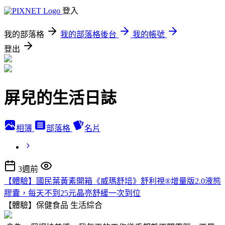
登入
我的部落格
我的部落格後台
我的帳號
登出
屏兒的生活日誌
相簿
部落格
名片
3週前
【體驗】國民葉黃素開箱《威瑪舒培》舒利視®增量版2.0液態
膠囊，每天不到25元晶亮舒緩一次到位
【體驗】保健食品
生活綜合