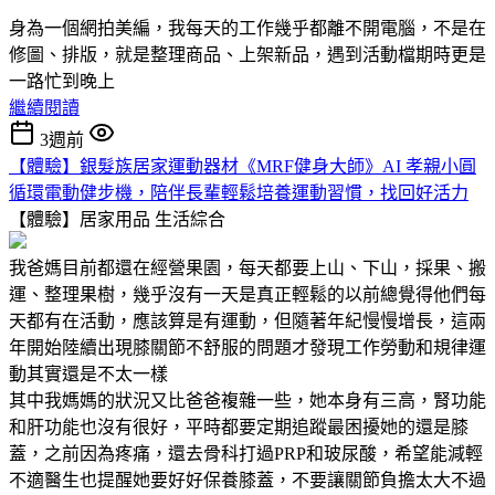
身為一個網拍美編，我每天的工作幾乎都離不開電腦，不是在
修圖、排版，就是整理商品、上架新品，遇到活動檔期時更是
一路忙到晚上
繼續閱讀
3週前
【體驗】銀髮族居家運動器材《MRF健身大師》AI 孝親小圓
循環電動健步機，陪伴長輩輕鬆培養運動習慣，找回好活力
【體驗】居家用品
生活綜合
我爸媽目前都還在經營果園，每天都要上山、下山，採果、搬
運、整理果樹，幾乎沒有一天是真正輕鬆的以前總覺得他們每
天都有在活動，應該算是有運動，但隨著年紀慢慢增長，這兩
年開始陸續出現膝關節不舒服的問題才發現工作勞動和規律運
動其實還是不太一樣
其中我媽媽的狀況又比爸爸複雜一些，她本身有三高，腎功能
和肝功能也沒有很好，平時都要定期追蹤最困擾她的還是膝
蓋，之前因為疼痛，還去骨科打過PRP和玻尿酸，希望能減輕
不適醫生也提醒她要好好保養膝蓋，不要讓關節負擔太大不過