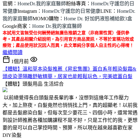
官網：
HomeDr.我的家庭醫師
粉絲專頁：
HomeDr.守護您的日
常健康
Instagram：
HomeDr.守護您的日常健康
LINE：
HomeDr.
我的家庭醫師
MOMO購物：
Home Dr. 好加鈣液態補給飲3盒
Google商家：
Home Dr.我的家庭醫師
本試用文皆無受任何酬勞絕無廣告推銷之意（非商業性質）僅供參
考。其產品相關介紹說明，為引用官方商品資訊，不等於宣稱功效或
療效；產品使用狀況因人而異，此文單純分享個人自主性的心得唷！
繼續閱讀
1個月前
【體驗】溫和草本染髮推薦《昇宏集團》蓋白系年輕染髮霜&
頭皮染燙隔離舒敏精華，居家也能輕鬆玩色，完美遮蓋白髮
【體驗】頭髮用品
生活綜合
以前總覺得長白頭髮是長輩的事，沒想到這幾年工作壓力
大，加上熬夜，白髮竟然也悄悄找上門，真的超顯老！以前我
都是去髮廊染白髮，但每次至少要花三、四個小時，還常常遇
到設計師推薦各種加購課程不是不好，只是工作忙的我，更想
要的是可以自己掌控時間、預算，所以現在越來越喜歡在家
DIY染髮