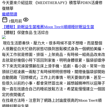
今天要來介紹這款 《MEDITHERAPY》積雪草PDRN活膚修
復精華
繼續閱讀
1個月前
【體驗】助眠益生菌推薦Moon Tree®順順睡好眠益生菌
【體驗】保健食品
生活綜合
現在生活節奏快、壓力大，很多時候不是不想睡，而是整個
人很難從白天忙碌的狀態切換到放鬆模式身為一個網拍美編，
每天工作就是修圖、排版、上架商品，有時候一組商品改來改
去就是好幾個小時下班回到家後，明明身體很累，腦袋卻還停
不下來洗完澡習慣躺在床上滑手機、追劇、看小說，常常一抬
頭就已經凌晨一兩點了有時候明明很想睡，關燈後腦袋卻開始
自動開啟「回想模式」工作上的事情、明天要做的事、甚至一
些很久以前的小事，都會突然冒出來，越想越精神所以這陣子
我一直在找適合自己的睡前放鬆方法，希望能慢慢建立一個固
定的夜間儀式
在找尋方法時，注意到了網路上討論度很高的Moon Tree®順
順睡好眠益生菌