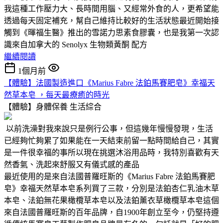
我這種工作壓力大、長時間用腦、又經常外食的人，更希望能
透過每天固定補充，幫自己維持比較好的生活狀態最近開始接
觸到《暉福生醫》推出的雪諾力思素食膠囊，也是我第一次認
識來自加拿大的 Senolyx 生物類黃酮 配方
繼續閱讀
1個月前
【體驗】法國製造進口《Marius Fabre 法鉑馬賽肥皂》幸福天
然草本皂 ，每天最療癒的時光
【體驗】身體保養
生活綜合
以前洗澡對我來說只是例行公事，但這幾年慢慢發現，生活
已經夠忙夠累了如果能在一天結束前留一點時間給自己，其實
是一件很幸福的事所以現在挑選沐浴用品時，我特別喜歡有天
然香氣、洗起來舒服又有儀式感的產品
最近使用的是來自法國普羅旺斯的《Marius Fabre 法鉑馬賽肥
皂》幸福天然草本皂系列買了三款，分別是法鉑杏仁乳油木草
本皂、法鉑無花果橄欖草本皂以及法鉑薰衣草橄欖草本皂這個
來自法國普羅旺斯的百年品牌，自1900年創立至今，仍堅持遵