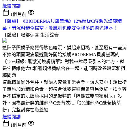
繼續閱讀
1個月前
【體驗】《BIODERMA貝膚黛瑪》12%超級C酸激光煥膚精
華，暗沉粗糙全掃空，敏感肌也能安全降落的拋光神器！
【體驗】臉部保養
生活綜合
這陣子照鏡子總覺得臉色暗沉、摸起來粗糙，甚至還有一些消
不掉的頑固瑕疵最近剛好開始接觸BIODERMA貝膚黛瑪的
《12%超級C酸激光煥膚精華》對我來說最吸引人的地方，就
是它把維他命C和酸類保養結合在一起，能同時改善暗沉和粗
糙問題
這瓶精華從外包裝，就讓人感覺非常專業、讓人安心！還標榜
了無添加酒精和色素，超適合像我這種偶爾容易泛紅、換季容
易不穩定的肌膚瓶採用的是獨特的「隔離式雙層密封瓶」設
計，因為最新鮮的維他命C最有效把「2%維他命C醣苷精萃
粉」完整封存在瓶蓋裡
繼續閱讀
1個月前