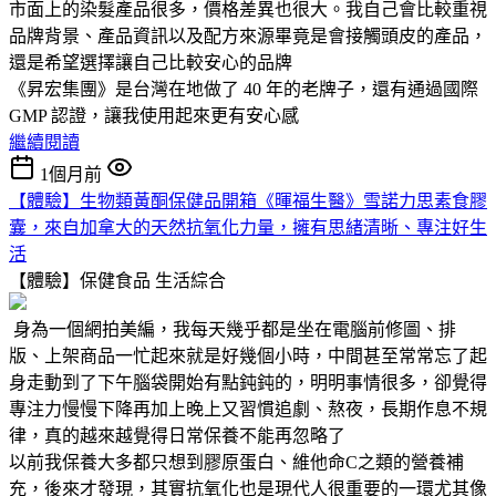
市面上的染髮產品很多，價格差異也很大。我自己會比較重視
品牌背景、產品資訊以及配方來源畢竟是會接觸頭皮的產品，
還是希望選擇讓自己比較安心的品牌
《昇宏集團》是台灣在地做了 40 年的老牌子，還有通過國際
GMP 認證，讓我使用起來更有安心感
繼續閱讀
1個月前
【體驗】生物類黃酮保健品開箱《暉福生醫》雪諾力思素食膠
囊，來自加拿大的天然抗氧化力量，擁有思緒清晰、專注好生
活
【體驗】保健食品
生活綜合
身為一個網拍美編，我每天幾乎都是坐在電腦前修圖、排
版、上架商品一忙起來就是好幾個小時，中間甚至常常忘了起
身走動到了下午腦袋開始有點鈍鈍的，明明事情很多，卻覺得
專注力慢慢下降再加上晚上又習慣追劇、熬夜，長期作息不規
律，真的越來越覺得日常保養不能再忽略了
以前我保養大多都只想到膠原蛋白、維他命C之類的營養補
充，後來才發現，其實抗氧化也是現代人很重要的一環尤其像