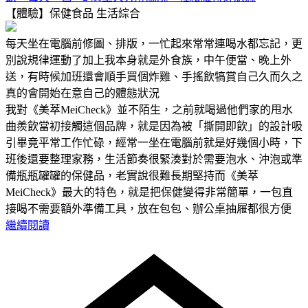
【體驗】保健食品
生活綜合
每天坐在電腦前修圖、排版，一忙起來常常連喝水都忘記，更
別說規律運動了加上我本身就是外食族，中午便當、晚上外
送，有時候加班還會順手買個炸雞、手搖飲犒賞自己久而久之
真的會開始在意自己的體態狀況
我對《美萃MeiCheck》並不陌生，之前就喝過他們家的甩水
曲羨飲當初接觸這個品牌，就是因為被「撕開即飲」的設計吸
引畢竟平常工作忙碌，經常一坐在電腦前就是好幾個小時，下
班後還要整理家務，生活節奏很緊湊對於需要泡水、沖泡或準
備瓶瓶罐罐的保健品，老實說很難長期堅持而《美萃
MeiCheck》最大的特色，就是把保健變得非常簡單，一包直
接喝不需要額外準備工具，放在包包、辦公桌抽屜都很方便
繼續閱讀