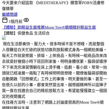
今天要來介紹這款 《MEDITHERAPY》積雪草PDRN活膚修
復精華
繼續閱讀
1個月前
【體驗】助眠益生菌推薦Moon Tree®順順睡好眠益生菌
【體驗】保健食品
生活綜合
現在生活節奏快、壓力大，很多時候不是不想睡，而是整個
人很難從白天忙碌的狀態切換到放鬆模式身為一個網拍美編，
每天工作就是修圖、排版、上架商品，有時候一組商品改來改
去就是好幾個小時下班回到家後，明明身體很累，腦袋卻還停
不下來洗完澡習慣躺在床上滑手機、追劇、看小說，常常一抬
頭就已經凌晨一兩點了有時候明明很想睡，關燈後腦袋卻開始
自動開啟「回想模式」工作上的事情、明天要做的事、甚至一
些很久以前的小事，都會突然冒出來，越想越精神所以這陣子
我一直在找適合自己的睡前放鬆方法，希望能慢慢建立一個固
定的夜間儀式
在找尋方法時，注意到了網路上討論度很高的Moon Tree®順
順睡好眠益生菌