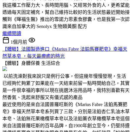
我這種工作壓力大、長時間用腦、又經常外食的人，更希望能
透過每天固定補充，幫自己維持比較好的生活狀態最近開始接
觸到《暉福生醫》推出的雪諾力思素食膠囊，也是我第一次認
識來自加拿大的 Senolyx 生物類黃酮 配方
繼續閱讀
1個月前
【體驗】法國製造進口《Marius Fabre 法鉑馬賽肥皂》幸福天
然草本皂 ，每天最療癒的時光
【體驗】身體保養
生活綜合
以前洗澡對我來說只是例行公事，但這幾年慢慢發現，生活
已經夠忙夠累了如果能在一天結束前留一點時間給自己，其實
是一件很幸福的事所以現在挑選沐浴用品時，我特別喜歡有天
然香氣、洗起來舒服又有儀式感的產品
最近使用的是來自法國普羅旺斯的《Marius Fabre 法鉑馬賽肥
皂》幸福天然草本皂系列買了三款，分別是法鉑杏仁乳油木草
本皂、法鉑無花果橄欖草本皂以及法鉑薰衣草橄欖草本皂這個
來自法國普羅旺斯的百年品牌，自1900年創立至今，仍堅持遵