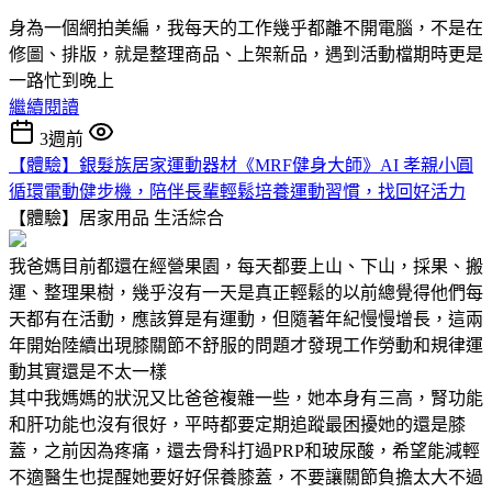
身為一個網拍美編，我每天的工作幾乎都離不開電腦，不是在
修圖、排版，就是整理商品、上架新品，遇到活動檔期時更是
一路忙到晚上
繼續閱讀
3週前
【體驗】銀髮族居家運動器材《MRF健身大師》AI 孝親小圓
循環電動健步機，陪伴長輩輕鬆培養運動習慣，找回好活力
【體驗】居家用品
生活綜合
我爸媽目前都還在經營果園，每天都要上山、下山，採果、搬
運、整理果樹，幾乎沒有一天是真正輕鬆的以前總覺得他們每
天都有在活動，應該算是有運動，但隨著年紀慢慢增長，這兩
年開始陸續出現膝關節不舒服的問題才發現工作勞動和規律運
動其實還是不太一樣
其中我媽媽的狀況又比爸爸複雜一些，她本身有三高，腎功能
和肝功能也沒有很好，平時都要定期追蹤最困擾她的還是膝
蓋，之前因為疼痛，還去骨科打過PRP和玻尿酸，希望能減輕
不適醫生也提醒她要好好保養膝蓋，不要讓關節負擔太大不過