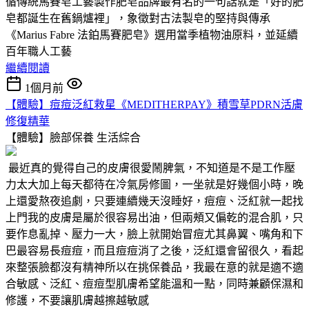
循傳統馬賽皂工藝製作肥皂品牌最有名的一句話就是「好的肥
皂都誕生在舊鍋爐裡」，象徵對古法製皂的堅持與傳承
《Marius Fabre 法鉑馬賽肥皂》選用當季植物油原料，並延續
百年職人工藝
繼續閱讀
1個月前
【體驗】痘痘泛紅救星《MEDITHERPAY》積雪草PDRN活膚
修復精華
【體驗】臉部保養
生活綜合
最近真的覺得自己的皮膚很愛鬧脾氣，不知道是不是工作壓
力太大加上每天都待在冷氣房修圖，一坐就是好幾個小時，晚
上還愛熬夜追劇，只要連續幾天沒睡好，痘痘、泛紅就一起找
上門我的皮膚是屬於很容易出油，但兩頰又偏乾的混合肌，只
要作息亂掉、壓力一大，臉上就開始冒痘尤其鼻翼、嘴角和下
巴最容易長痘痘，而且痘痘消了之後，泛紅還會留很久，看起
來整張臉都沒有精神所以在挑保養品，我最在意的就是適不適
合敏感、泛紅、痘痘型肌膚希望能溫和一點，同時兼顧保濕和
修護，不要讓肌膚越擦越敏感