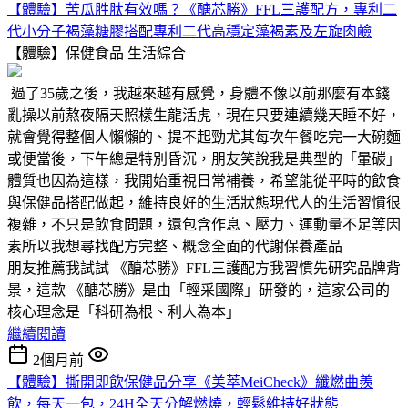
【體驗】苦瓜胜肽有效嗎？《醣芯勝》FFL三護配方，專利二
代小分子褐藻糖膠搭配專利二代高穩定藻褐素及左旋肉鹼
【體驗】保健食品
生活綜合
過了35歲之後，我越來越有感覺，身體不像以前那麼有本錢
亂操以前熬夜隔天照樣生龍活虎，現在只要連續幾天睡不好，
就會覺得整個人懶懶的、提不起勁尤其每次午餐吃完一大碗麵
或便當後，下午總是特別昏沉，朋友笑說我是典型的「暈碳」
體質也因為這樣，我開始重視日常補養，希望能從平時的飲食
與保健品搭配做起，維持良好的生活狀態現代人的生活習慣很
複雜，不只是飲食問題，還包含作息、壓力、運動量不足等因
素所以我想尋找配方完整、概念全面的代謝保養產品
朋友推薦我試試 《醣芯勝》FFL三護配方我習慣先研究品牌背
景，這款 《醣芯勝》是由「輕采國際」研發的，這家公司的
核心理念是「科研為根、利人為本」
繼續閱讀
2個月前
【體驗】撕開即飲保健品分享《美萃MeiCheck》纖燃曲羨
飲，每天一包，24H全天分解燃燒，輕鬆維持好狀態