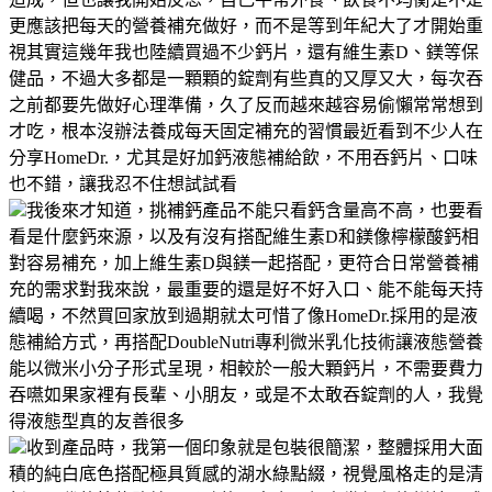
更應該把每天的營養補充做好，而不是等到年紀大了才開始重
視其實這幾年我也陸續買過不少鈣片，還有維生素D、鎂等保
健品，不過大多都是一顆顆的錠劑有些真的又厚又大，每次吞
之前都要先做好心理準備，久了反而越來越容易偷懶常常想到
才吃，根本沒辦法養成每天固定補充的習慣最近看到不少人在
分享HomeDr.，尤其是好加鈣液態補給飲，不用吞鈣片、口味
也不錯，讓我忍不住想試試看
我後來才知道，挑補鈣產品不能只看鈣含量高不高，也要看
看是什麼鈣來源，以及有沒有搭配維生素D和鎂像檸檬酸鈣相
對容易補充，加上維生素D與鎂一起搭配，更符合日常營養補
充的需求對我來說，最重要的還是好不好入口、能不能每天持
續喝，不然買回家放到過期就太可惜了像HomeDr.採用的是液
態補給方式，再搭配DoubleNutri專利微米乳化技術讓液態營養
能以微米小分子形式呈現，相較於一般大顆鈣片，不需要費力
吞嚥如果家裡有長輩、小朋友，或是不太敢吞錠劑的人，我覺
得液態型真的友善很多
收到產品時，我第一個印象就是包裝很簡潔，整體採用大面
積的純白底色搭配極具質感的湖水綠點綴，視覺風格走的是清