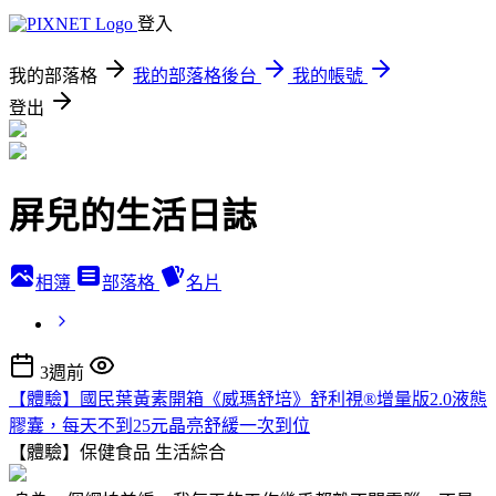
登入
我的部落格
我的部落格後台
我的帳號
登出
屏兒的生活日誌
相簿
部落格
名片
3週前
【體驗】國民葉黃素開箱《威瑪舒培》舒利視®增量版2.0液態
膠囊，每天不到25元晶亮舒緩一次到位
【體驗】保健食品
生活綜合