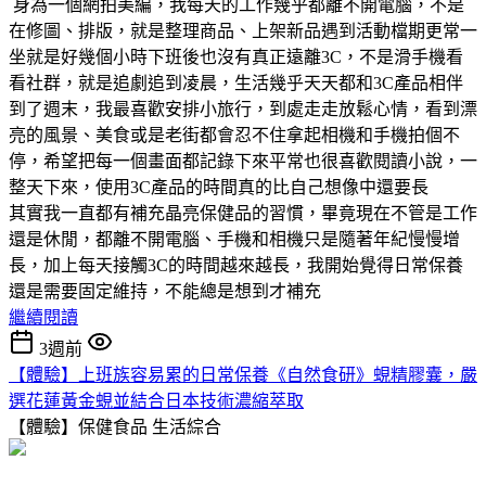
身為一個網拍美編，我每天的工作幾乎都離不開電腦，不是
在修圖、排版，就是整理商品、上架新品遇到活動檔期更常一
坐就是好幾個小時下班後也沒有真正遠離3C，不是滑手機看
看社群，就是追劇追到凌晨，生活幾乎天天都和3C產品相伴
到了週末，我最喜歡安排小旅行，到處走走放鬆心情，看到漂
亮的風景、美食或是老街都會忍不住拿起相機和手機拍個不
停，希望把每一個畫面都記錄下來平常也很喜歡閱讀小說，一
整天下來，使用3C產品的時間真的比自己想像中還要長
其實我一直都有補充晶亮保健品的習慣，畢竟現在不管是工作
還是休閒，都離不開電腦、手機和相機只是隨著年紀慢慢增
長，加上每天接觸3C的時間越來越長，我開始覺得日常保養
還是需要固定維持，不能總是想到才補充
繼續閱讀
3週前
【體驗】上班族容易累的日常保養《自然食研》蜆精膠囊，嚴
選花蓮黃金蜆並結合日本技術濃縮萃取
【體驗】保健食品
生活綜合