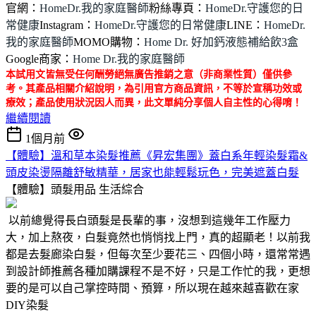
官網：
HomeDr.我的家庭醫師
粉絲專頁：
HomeDr.守護您的日
常健康
Instagram：
HomeDr.守護您的日常健康
LINE：
HomeDr.
我的家庭醫師
MOMO購物：
Home Dr. 好加鈣液態補給飲3盒
Google商家：
Home Dr.我的家庭醫師
本試用文皆無受任何酬勞絕無廣告推銷之意（非商業性質）僅供參
考。其產品相關介紹說明，為引用官方商品資訊，不等於宣稱功效或
療效；產品使用狀況因人而異，此文單純分享個人自主性的心得唷！
繼續閱讀
1個月前
【體驗】溫和草本染髮推薦《昇宏集團》蓋白系年輕染髮霜&
頭皮染燙隔離舒敏精華，居家也能輕鬆玩色，完美遮蓋白髮
【體驗】頭髮用品
生活綜合
以前總覺得長白頭髮是長輩的事，沒想到這幾年工作壓力
大，加上熬夜，白髮竟然也悄悄找上門，真的超顯老！以前我
都是去髮廊染白髮，但每次至少要花三、四個小時，還常常遇
到設計師推薦各種加購課程不是不好，只是工作忙的我，更想
要的是可以自己掌控時間、預算，所以現在越來越喜歡在家
DIY染髮