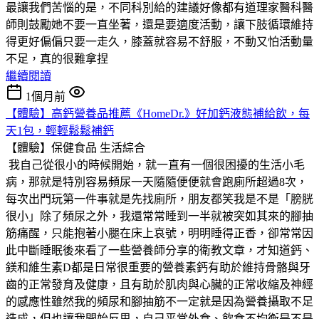
最讓我們苦惱的是，不同科別給的建議好像都有道理家醫科醫
師則鼓勵她不要一直坐著，還是要適度活動，讓下肢循環維持
得更好偏偏只要一走久，膝蓋就容易不舒服，不動又怕活動量
不足，真的很難拿捏
繼續閱讀
1個月前
【體驗】高鈣營養品推薦《HomeDr.》好加鈣液態補給飲，每
天1包，輕輕鬆鬆補鈣
【體驗】保健食品
生活綜合
我自己從很小的時候開始，就一直有一個很困擾的生活小毛
病，那就是特別容易頻尿一天隨隨便便就會跑廁所超過8次，
每次出門玩第一件事就是先找廁所，朋友都笑我是不是「膀胱
很小」除了頻尿之外，我還常常睡到一半就被突如其來的腳抽
筋痛醒，只能抱著小腿在床上哀號，明明睡得正香，卻常常因
此中斷睡眠後來看了一些營養師分享的衛教文章，才知道鈣、
鎂和維生素D都是日常很重要的營養素鈣有助於維持骨骼與牙
齒的正常發育及健康，且有助於肌肉與心臟的正常收縮及神經
的感應性雖然我的頻尿和腳抽筋不一定就是因為營養攝取不足
造成，但也讓我開始反思，自己平常外食、飲食不均衡是不是