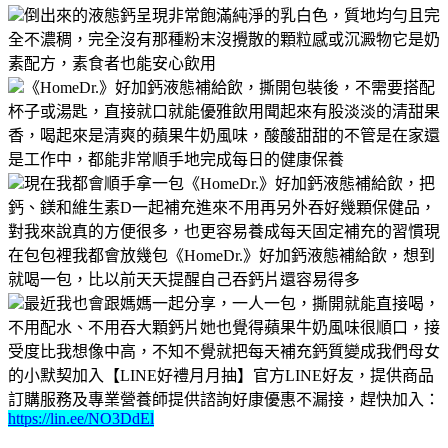
倒出來的液態鈣呈現非常飽滿純淨的乳白色，質地均勻且完
全不濃稠，完全沒有那種粉末沒攪散的顆粒感或沉澱物它是奶
素配方，素食者也能安心飲用
《HomeDr.》好加鈣液態補給飲，撕開包裝後，不需要搭配
杯子或湯匙，直接就口就能優雅飲用聞起來有股淡淡的清甜果
香，喝起來是清爽的蘋果牛奶風味，酸酸甜甜的不管是在家還
是工作中，都能非常順手地完成每日的健康保養
現在我都會順手拿一包《HomeDr.》好加鈣液態補給飲，把
鈣、鎂和維生素D一起補充進來不用再另外吞好幾顆保健品，
對我來說真的方便很多，也更容易養成每天固定補充的習慣現
在包包裡我都會放幾包《HomeDr.》好加鈣液態補給飲，想到
就喝一包，比以前天天提醒自己吞鈣片還容易得多
最近我也會跟媽媽一起分享，一人一包，撕開就能直接喝，
不用配水、不用吞大顆鈣片她也覺得蘋果牛奶風味很順口，接
受度比我想像中高，不知不覺就把每天補充鈣質變成我們母女
的小默契加入【LINE好禮月月抽】官方LINE好友，提供商品
訂購服務及專業營養師提供諮詢好康優惠不漏接，趕快加入：
https://lin.ee/NO3DdEl