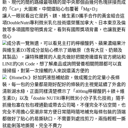
新、現代的簡約路線最吸睛的是中央那個由幾何色塊拼接而成
的「Ca+」大圖案，中間還貼心包覆著「Mg+D」
讓人一眼就看出它是鈣、鎂、維生素D攜手合作的黃金組合這
項DoubleNutri專利微米乳化技術還榮獲加拿大、日本東京及倫
敦等多項國際發明獎肯定，看到有國際獎項背書，也讓我更有
信心
成分表一覽無遺，可以看見主打的檸檬酸鈣、蘋果濃縮果汁
與維生素D3等成分並貼心標示了過敏原（含有大豆、奶類及
其製品），讓特殊體質的人能先做好把關旁邊還有官方網站和
LINE的QR Code，想了解產品或詢問營養相關問題都可以直
接掃描，對第一次接觸的人來說還滿方便的
《HomeDr.》好加鈣液態補給飲，做成獨立的定量小長條
裝，每一包的分量都是剛好配好的條裝的主視覺延續了外盒的
清新湖水綠，正面同樣清楚標示了「400mg檸檬酸鈣＋鎂＋維
生素D」以及「double NUTRI專利微米小分子乳化技術」隨手
抓幾包塞在包包裡通勤或帶去公司喝，不僅完全不佔空間，也
完全不用擔心受潮非常方便日常隨時隨地補充每條包裝的頂端
都做好了貼心的易撕缺口，不需要到處找剪刀，兩指輕輕一撕
就能俐落地撕開，完全不費力