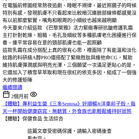
在電腦前修圖經常熬夜追劇、睡眠不規律，最近照鏡子的時候
特別有感，發現肌膚不只看起來比較暗沉連臉部線條都感覺沒
有以前那麼緊實，嘴角和眼周的小細紋也越來越明顯
今天要來介紹這款 《巴黎萊雅》活力緊緻專研抗皺修護乳霜
主打針對乾燥、粗糙、毛孔及細紋等多種肌膚老化困擾進行保
養，連平常容易在意的頸部肌膚也能一起照顧
這款乳霜在成分搭配上真的很有心思，裡面除了有能溫和淡化
紋路的科研級A醇PRO還搭配了緊緻胜肽與維他命CG，幫助
維持肌膚彈潤感與明亮光澤，三個願望一次滿足更貼心的是，
它還加入了積雪草萃取和現在很紅的依克多因，組成了一個強
大的修護矩陣
繼續閱讀
2個月前
【體驗】專利益生菌《三多Sentosa》好順暢®洋車前子殼，每
天一杯開始健康窈窕，無麩質，外食族也能輕鬆維持好狀態
【體驗】保健食品
生活綜合
這篇文章受密碼保護，請輸入密碼後查
看內容。