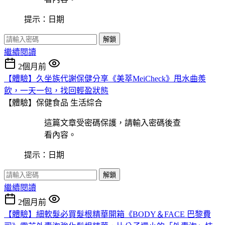
提示：日期
解鎖
繼續閱讀
2個月前
【體驗】久坐族代謝保健分享《美萃MeiCheck》甩水曲羨
飲，一天一包，找回輕盈狀態
【體驗】保健食品
生活綜合
這篇文章受密碼保護，請輸入密碼後查
看內容。
提示：日期
解鎖
繼續閱讀
2個月前
【體驗】細軟髮必買髮根精華開箱《BODY＆FACE 巴黎費