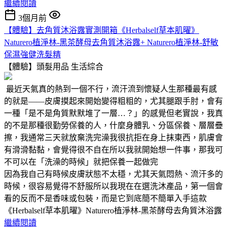
繼續閱讀
3個月前
【體驗】去角質沐浴露實測開箱《Herbalself草本肌曜》
Naturero植淨林-黑茶酵母去角質沐浴露+ Naturero植淨林-舒敏
保濕強健洗髮精
【體驗】頭髮用品
生活綜合
最近天氣真的熱到一個不行，流汗流到懷疑人生那種最有感
的就是——皮膚摸起來開始變得粗粗的，尤其腿跟手肘，會有
一種「是不是角質默默堆了一層…？」的感覺但老實說，我真
的不是那種很勤勞保養的人，什麼身體乳、分區保養、層層疊
擦，我通常三天就放棄洗完澡我很抗拒在身上抹東西，肌膚會
有滑滑黏黏，會覺得很不自在所以我就開始想一件事，那我可
不可以在「洗澡的時候」就把保養一起做完
因為我自己有時候皮膚狀態不太穩，尤其天氣悶熱、流汗多的
時候，很容易覺得不舒服所以我現在在選洗沐產品，第一個會
看的反而不是香味或包裝，而是它到底簡不簡單入手這款
《Herbalself草本肌曜》Naturero植淨林-黑茶酵母去角質沐浴露
繼續閱讀