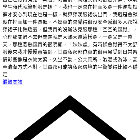
學生時代就算制服是裙子，我也一定會在裡面多穿一件運動短
褲才安心到現在也是一樣，就算穿漢服裙裝出門，我還是會默
默在裡面加一件長褲，不然真的會覺得很沒安全感很多人都說
穿裙子比較透氣，但我真的沒辦法克服那種「空空的感覺」，
心理那關過不去但問題就是大熱天還這樣穿，一穿又是一整
天，那種悶熱感真的很明顯，「妹妹處」有時候會覺得不太舒
服後來我才慢慢意識到，其實私密部位真的很容易受到日常習
慣影響像是衣物太緊、久坐不動、公共廁所、泡湯或游泳，甚
至清潔方式不對，其實都可能讓私密環境的平衡變得比較不穩
定
繼續閱讀