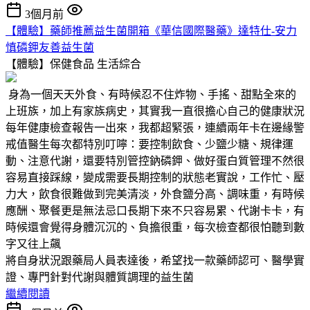
3個月前
【體驗】藥師推薦益生菌開箱《華信國際醫藥》達特仕-安力
慎磷鉀友善益生菌
【體驗】保健食品
生活綜合
身為一個天天外食、有時候忍不住炸物、手搖、甜點全來的
上班族，加上有家族病史，其實我一直很擔心自己的健康狀況
每年健康檢查報告一出來，我都超緊張，連續兩年卡在邊緣警
戒值醫生每次都特別叮嚀：要控制飲食、少鹽少糖、規律運
動、注意代謝，還要特別管控鈉磷鉀、做好蛋白質管理不然很
容易直接踩線，變成需要長期控制的狀態老實說，工作忙、壓
力大，飲食很難做到完美清淡，外食鹽分高、調味重，有時候
應酬、聚餐更是無法忌口長期下來不只容易累、代謝卡卡，有
時候還會覺得身體沉沉的、負擔很重，每次檢查都很怕聽到數
字又往上飆
將自身狀況跟藥局人員表達後，希望找一款藥師認可、醫學實
證、專門針對代謝與體質調理的益生菌
繼續閱讀