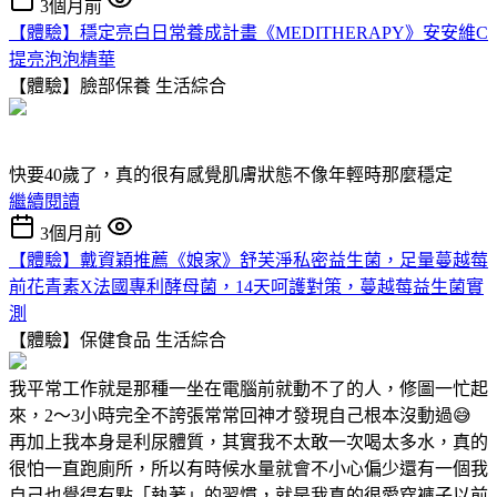
3個月前
【體驗】穩定亮白日常養成計畫《MEDITHERAPY》安安維C
提亮泡泡精華
【體驗】臉部保養
生活綜合
快要40歲了，真的很有感覺肌膚狀態不像年輕時那麼穩定
繼續閱讀
3個月前
【體驗】戴資穎推薦《娘家》舒芙淨私密益生菌，足量蔓越莓
前花青素X法國專利酵母菌，14天呵護對策，蔓越莓益生菌實
測
【體驗】保健食品
生活綜合
我平常工作就是那種一坐在電腦前就動不了的人，修圖一忙起
來，2～3小時完全不誇張常常回神才發現自己根本沒動過😅
再加上我本身是利尿體質，其實我不太敢一次喝太多水，真的
很怕一直跑廁所，所以有時候水量就會不小心偏少還有一個我
自己也覺得有點「執著」的習慣，就是我真的很愛穿褲子以前