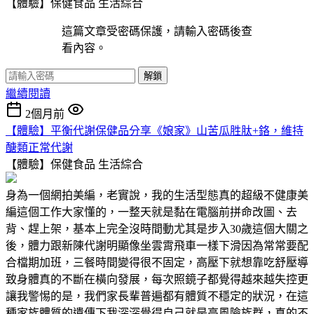
【體驗】保健食品
生活綜合
這篇文章受密碼保護，請輸入密碼後查
看內容。
解鎖
繼續閱讀
2個月前
【體驗】平衡代謝保健品分享《娘家》山苦瓜胜肽+鉻，維持
醣類正常代謝
【體驗】保健食品
生活綜合
身為一個網拍美編，老實說，我的生活型態真的超級不健康美
編這個工作大家懂的，一整天就是黏在電腦前拼命改圖、去
背、趕上架，基本上完全沒時間動尤其是步入30歲這個大關之
後，體力跟新陳代謝明顯像坐雲霄飛車一樣下滑因為常常要配
合檔期加班，三餐時間變得很不固定，高壓下就想靠吃舒壓導
致身體真的不斷在橫向發展，每次照鏡子都覺得越來越失控更
讓我警惕的是，我們家長輩普遍都有體質不穩定的狀況，在這
種家族體質的遺傳下我深深覺得自己就是高風險族群，真的不