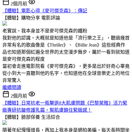
2個月前
【體驗】電影心得《麥可傑克森》：傳記
【體驗】購物分享
電影評論
老實說，我本身並不是麥可傑克森的鐵粉
我對他的認識，大概就是知道他是「流行樂之王」，聽過幾首
非常有名的歌曲像是《Thriller》、《Billie Jean》這些經典作
品也知道那個紅遍全世界的太空漫步舞步，屬於一看到就知道
是麥可傑克森的程度
當初會走進電影院看《麥可傑克森》，更多是出於好奇心畢竟
從小到大一直聽到他的名字，也知道他在全球音樂史上的地位
非常驚人
繼續閱讀
2個月前
【體驗】日常抗老一瓶擊退8大肌膚問題《巴黎萊雅》活力緊
緻專研抗皺修護乳霜，幫肌膚鎖住緊緻感！
【體驗】臉部保養
生活綜合
隨著年紀慢慢增長，再加上我本身是網拍美編，每天長時間坐