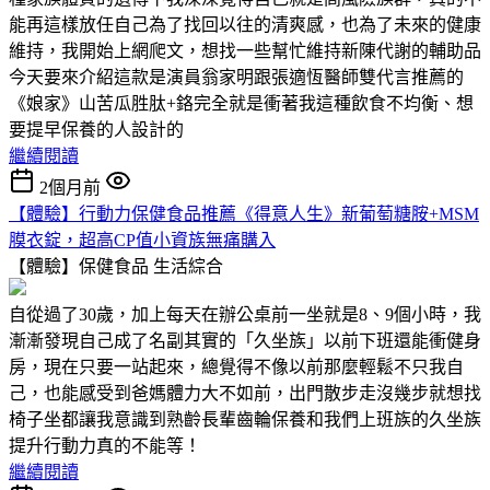
能再這樣放任自己為了找回以往的清爽感，也為了未來的健康
維持，我開始上網爬文，想找一些幫忙維持新陳代謝的輔助品
今天要來介紹這款是演員翁家明跟張適恆醫師雙代言推薦的
《娘家》山苦瓜胜肽+鉻完全就是衝著我這種飲食不均衡、想
要提早保養的人設計的
繼續閱讀
2個月前
【體驗】行動力保健食品推薦《得意人生》新葡萄糖胺+MSM
膜衣錠，超高CP值小資族無痛購入
【體驗】保健食品
生活綜合
自從過了30歲，加上每天在辦公桌前一坐就是8、9個小時，我
漸漸發現自己成了名副其實的「久坐族」以前下班還能衝健身
房，現在只要一站起來，總覺得不像以前那麼輕鬆不只我自
己，也能感受到爸媽體力大不如前，出門散步走沒幾步就想找
椅子坐都讓我意識到熟齡長輩齒輪保養和我們上班族的久坐族
提升行動力真的不能等！
繼續閱讀