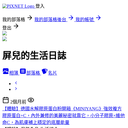
登入
我的部落格
我的部落格後台
我的帳號
登出
屏兒的生活日誌
相簿
部落格
名片
2個月前
【體驗】德國水解膠原蛋白粉開箱《MINIYANG》強效複方
膠原蛋白+C，內外兼修的美麗秘密就靠它，小分子膠原×維他
命C，為肌膚補上穩定的底層能量