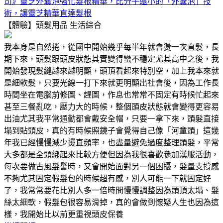
司》靈芝外囊泡強化髮根精華，比分子還小的「外囊泡」技
術，讓靈芝精華直達髮根
【體驗】頭髮用品
生活綜合
我本身是自然捲，從國中開始幾乎每半年就會燙一次直髮，長
期下來，頭髮跟頭皮狀態其實變得蠻不穩定尤其高中之後，我
開始發現髮縫越來越明顯，頭頂看起來特別空，加上我本來就
是細軟髮，只要光線一打下來就更明顯出社會後，因為工作長
時間坐在電腦前修圖、趕圖，作息也常常不固定有時候忙起來
甚至三餐亂吃，壓力大的時候，整個頭皮狀態就會變得更容易
出油尤其我平常通勤都會戴安全帽，只要一拿下來，頭髮直接
塌到貼頭皮，真的有時候照鏡子會覺得自己像「河童頭」這幾
年我已經慢慢減少燙直頻率，也盡量避免過度整理頭髮，平常
大多都是全頭綁起來比較方便但因為我很喜歡參加漢服活動，
每次要做古風髮髻時，又會開始面對另一個困擾，髮量支撐感
不夠尤其固定假髮包的時候超有感，別人可能一下就固定好
了，我常常要花比別人多一倍時間慢慢調整因為頭頂太塌、髮
絲太細軟，假髮包很容易滑掉，真的會做到懷疑人生也因為這
樣，我開始比以前更重視頭皮保養