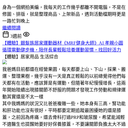
身為一個網拍美編，我每天的工作幾乎都離不開電腦，不是在
修圖、排版，就是整理商品、上架新品，遇到活動檔期時更是
一路忙到晚上
繼續閱讀
3週前
【體驗】銀髮族居家運動器材《MRF健身大師》AI 孝親小圓
循環電動健步機，陪伴長輩輕鬆培養運動習慣，找回好活力
【體驗】居家用品
生活綜合
我爸媽目前都還在經營果園，每天都要上山、下山，採果、搬
運、整理果樹，幾乎沒有一天是真正輕鬆的以前總覺得他們每
天都有在活動，應該算是有運動，但隨著年紀慢慢增長，這兩
年開始陸續出現膝關節不舒服的問題才發現工作勞動和規律運
動其實還是不太一樣
其中我媽媽的狀況又比爸爸複雜一些，她本身有三高，腎功能
和肝功能也沒有很好，平時都要定期追蹤最困擾她的還是膝
蓋，之前因為疼痛，還去骨科打過PRP和玻尿酸，希望能減輕
不適醫生也提醒她要好好保養膝蓋，不要讓關節負擔太大不過