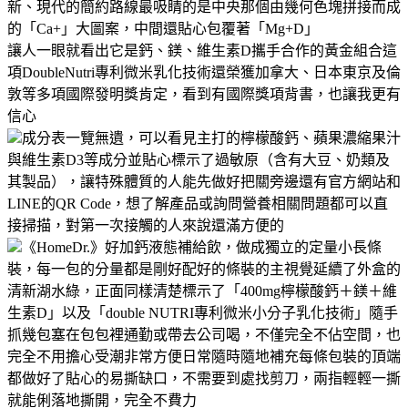
新、現代的簡約路線最吸睛的是中央那個由幾何色塊拼接而成
的「Ca+」大圖案，中間還貼心包覆著「Mg+D」
讓人一眼就看出它是鈣、鎂、維生素D攜手合作的黃金組合這
項DoubleNutri專利微米乳化技術還榮獲加拿大、日本東京及倫
敦等多項國際發明獎肯定，看到有國際獎項背書，也讓我更有
信心
成分表一覽無遺，可以看見主打的檸檬酸鈣、蘋果濃縮果汁
與維生素D3等成分並貼心標示了過敏原（含有大豆、奶類及
其製品），讓特殊體質的人能先做好把關旁邊還有官方網站和
LINE的QR Code，想了解產品或詢問營養相關問題都可以直
接掃描，對第一次接觸的人來說還滿方便的
《HomeDr.》好加鈣液態補給飲，做成獨立的定量小長條
裝，每一包的分量都是剛好配好的條裝的主視覺延續了外盒的
清新湖水綠，正面同樣清楚標示了「400mg檸檬酸鈣＋鎂＋維
生素D」以及「double NUTRI專利微米小分子乳化技術」隨手
抓幾包塞在包包裡通勤或帶去公司喝，不僅完全不佔空間，也
完全不用擔心受潮非常方便日常隨時隨地補充每條包裝的頂端
都做好了貼心的易撕缺口，不需要到處找剪刀，兩指輕輕一撕
就能俐落地撕開，完全不費力