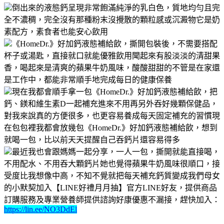
倒出來的液態鈣呈現非常飽滿純淨的乳白色，質地均勻且完
全不濃稠，完全沒有那種粉末沒攪散的顆粒感或沉澱物它是奶
素配方，素食者也能安心飲用
《HomeDr.》好加鈣液態補給飲，撕開包裝後，不需要搭配
杯子或湯匙，直接就口就能優雅飲用聞起來有股淡淡的清甜果
香，喝起來是清爽的蘋果牛奶風味，酸酸甜甜的不管是在家還
是工作中，都能非常順手地完成每日的健康保養
現在我都會順手拿一包《HomeDr.》好加鈣液態補給飲，把
鈣、鎂和維生素D一起補充進來不用再另外吞好幾顆保健品，
對我來說真的方便很多，也更容易養成每天固定補充的習慣現
在包包裡我都會放幾包《HomeDr.》好加鈣液態補給飲，想到
就喝一包，比以前天天提醒自己吞鈣片還容易得多
最近我也會跟媽媽一起分享，一人一包，撕開就能直接喝，
不用配水、不用吞大顆鈣片她也覺得蘋果牛奶風味很順口，接
受度比我想像中高，不知不覺就把每天補充鈣質變成我們母女
的小默契加入【LINE好禮月月抽】官方LINE好友，提供商品
訂購服務及專業營養師提供諮詢好康優惠不漏接，趕快加入：
https://lin.ee/NO3DdEl