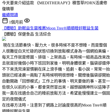
今天要來介紹這款 《MEDITHERAPY》積雪草PDRN活膚修
復精華
繼續閱讀
1個月前
【體驗】助眠益生菌推薦Moon Tree®順順睡好眠益生菌
【體驗】保健食品
生活綜合
現在生活節奏快、壓力大，很多時候不是不想睡，而是整個
人很難從白天忙碌的狀態切換到放鬆模式身為一個網拍美編，
每天工作就是修圖、排版、上架商品，有時候一組商品改來改
去就是好幾個小時下班回到家後，明明身體很累，腦袋卻還停
不下來洗完澡習慣躺在床上滑手機、追劇、看小說，常常一抬
頭就已經凌晨一兩點了有時候明明很想睡，關燈後腦袋卻開始
自動開啟「回想模式」工作上的事情、明天要做的事、甚至一
些很久以前的小事，都會突然冒出來，越想越精神所以這陣子
我一直在找適合自己的睡前放鬆方法，希望能慢慢建立一個固
定的夜間儀式
在找尋方法時，注意到了網路上討論度很高的Moon Tree®順
順睡好眠益生菌