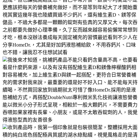
更應該把每天的營養補充做好，而不是等到年紀大了才開始重
視其實這幾年我也陸續買過不少鈣片，還有維生素D、鎂等保
健品，不過大多都是一顆顆的錠劑有些真的又厚又大，每次吞
之前都要先做好心理準備，久了反而越來越容易偷懶常常想到
才吃，根本沒辦法養成每天固定補充的習慣最近看到不少人在
分享HomeDr.，尤其是好加鈣液態補給飲，不用吞鈣片、口味
也不錯，讓我忍不住想試試看
我後來才知道，挑補鈣產品不能只看鈣含量高不高，也要看
看是什麼鈣來源，以及有沒有搭配維生素D和鎂像檸檬酸鈣相
對容易補充，加上維生素D與鎂一起搭配，更符合日常營養補
充的需求對我來說，最重要的還是好不好入口、能不能每天持
續喝，不然買回家放到過期就太可惜了像HomeDr.採用的是液
態補給方式，再搭配DoubleNutri專利微米乳化技術讓液態營養
能以微米小分子形式呈現，相較於一般大顆鈣片，不需要費力
吞嚥如果家裡有長輩、小朋友，或是不太敢吞錠劑的人，我覺
得液態型真的友善很多
收到產品時，我第一個印象就是包裝很簡潔，整體採用大面
積的純白底色搭配極具質感的湖水綠點綴，視覺風格走的是清