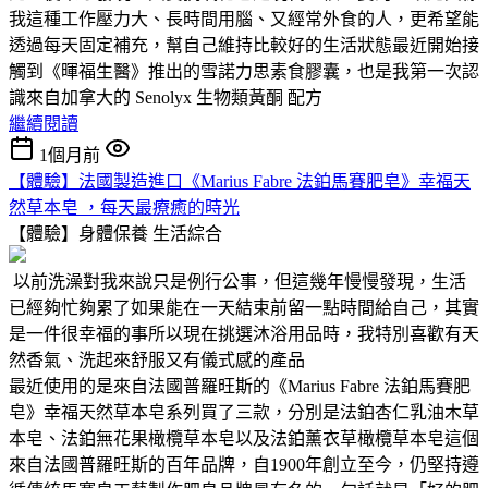
我這種工作壓力大、長時間用腦、又經常外食的人，更希望能
透過每天固定補充，幫自己維持比較好的生活狀態最近開始接
觸到《暉福生醫》推出的雪諾力思素食膠囊，也是我第一次認
識來自加拿大的 Senolyx 生物類黃酮 配方
繼續閱讀
1個月前
【體驗】法國製造進口《Marius Fabre 法鉑馬賽肥皂》幸福天
然草本皂 ，每天最療癒的時光
【體驗】身體保養
生活綜合
以前洗澡對我來說只是例行公事，但這幾年慢慢發現，生活
已經夠忙夠累了如果能在一天結束前留一點時間給自己，其實
是一件很幸福的事所以現在挑選沐浴用品時，我特別喜歡有天
然香氣、洗起來舒服又有儀式感的產品
最近使用的是來自法國普羅旺斯的《Marius Fabre 法鉑馬賽肥
皂》幸福天然草本皂系列買了三款，分別是法鉑杏仁乳油木草
本皂、法鉑無花果橄欖草本皂以及法鉑薰衣草橄欖草本皂這個
來自法國普羅旺斯的百年品牌，自1900年創立至今，仍堅持遵