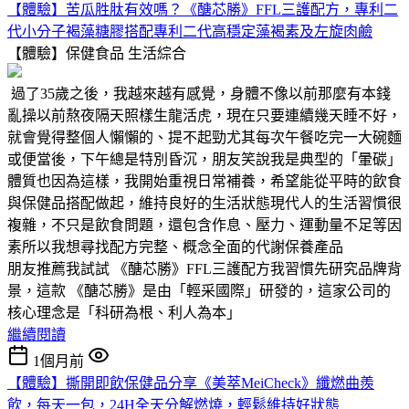
【體驗】苦瓜胜肽有效嗎？《醣芯勝》FFL三護配方，專利二
代小分子褐藻糖膠搭配專利二代高穩定藻褐素及左旋肉鹼
【體驗】保健食品
生活綜合
過了35歲之後，我越來越有感覺，身體不像以前那麼有本錢
亂操以前熬夜隔天照樣生龍活虎，現在只要連續幾天睡不好，
就會覺得整個人懶懶的、提不起勁尤其每次午餐吃完一大碗麵
或便當後，下午總是特別昏沉，朋友笑說我是典型的「暈碳」
體質也因為這樣，我開始重視日常補養，希望能從平時的飲食
與保健品搭配做起，維持良好的生活狀態現代人的生活習慣很
複雜，不只是飲食問題，還包含作息、壓力、運動量不足等因
素所以我想尋找配方完整、概念全面的代謝保養產品
朋友推薦我試試 《醣芯勝》FFL三護配方我習慣先研究品牌背
景，這款 《醣芯勝》是由「輕采國際」研發的，這家公司的
核心理念是「科研為根、利人為本」
繼續閱讀
1個月前
【體驗】撕開即飲保健品分享《美萃MeiCheck》纖燃曲羨
飲，每天一包，24H全天分解燃燒，輕鬆維持好狀態