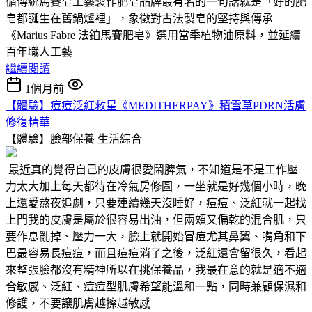
循傳統馬賽皂工藝製作肥皂品牌最有名的一句話就是「好的肥
皂都誕生在舊鍋爐裡」，象徵對古法製皂的堅持與傳承
《Marius Fabre 法鉑馬賽肥皂》選用當季植物油原料，並延續
百年職人工藝
繼續閱讀
1個月前
【體驗】痘痘泛紅救星《MEDITHERPAY》積雪草PDRN活膚
修復精華
【體驗】臉部保養
生活綜合
最近真的覺得自己的皮膚很愛鬧脾氣，不知道是不是工作壓
力太大加上每天都待在冷氣房修圖，一坐就是好幾個小時，晚
上還愛熬夜追劇，只要連續幾天沒睡好，痘痘、泛紅就一起找
上門我的皮膚是屬於很容易出油，但兩頰又偏乾的混合肌，只
要作息亂掉、壓力一大，臉上就開始冒痘尤其鼻翼、嘴角和下
巴最容易長痘痘，而且痘痘消了之後，泛紅還會留很久，看起
來整張臉都沒有精神所以在挑保養品，我最在意的就是適不適
合敏感、泛紅、痘痘型肌膚希望能溫和一點，同時兼顧保濕和
修護，不要讓肌膚越擦越敏感