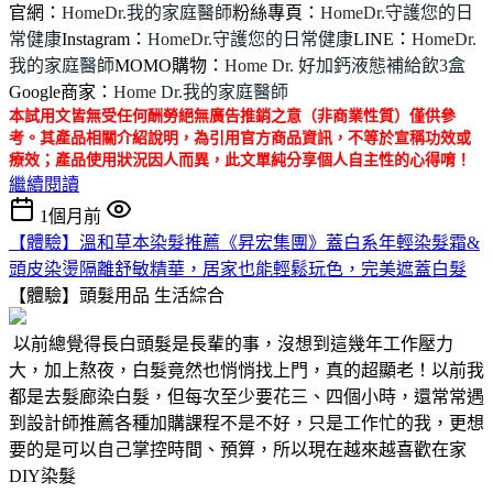
官網：
HomeDr.我的家庭醫師
粉絲專頁：
HomeDr.守護您的日
常健康
Instagram：
HomeDr.守護您的日常健康
LINE：
HomeDr.
我的家庭醫師
MOMO購物：
Home Dr. 好加鈣液態補給飲3盒
Google商家：
Home Dr.我的家庭醫師
本試用文皆無受任何酬勞絕無廣告推銷之意（非商業性質）僅供參
考。其產品相關介紹說明，為引用官方商品資訊，不等於宣稱功效或
療效；產品使用狀況因人而異，此文單純分享個人自主性的心得唷！
繼續閱讀
1個月前
【體驗】溫和草本染髮推薦《昇宏集團》蓋白系年輕染髮霜&
頭皮染燙隔離舒敏精華，居家也能輕鬆玩色，完美遮蓋白髮
【體驗】頭髮用品
生活綜合
以前總覺得長白頭髮是長輩的事，沒想到這幾年工作壓力
大，加上熬夜，白髮竟然也悄悄找上門，真的超顯老！以前我
都是去髮廊染白髮，但每次至少要花三、四個小時，還常常遇
到設計師推薦各種加購課程不是不好，只是工作忙的我，更想
要的是可以自己掌控時間、預算，所以現在越來越喜歡在家
DIY染髮