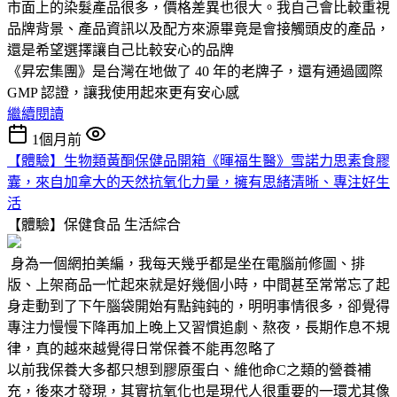
市面上的染髮產品很多，價格差異也很大。我自己會比較重視
品牌背景、產品資訊以及配方來源畢竟是會接觸頭皮的產品，
還是希望選擇讓自己比較安心的品牌
《昇宏集團》是台灣在地做了 40 年的老牌子，還有通過國際
GMP 認證，讓我使用起來更有安心感
繼續閱讀
1個月前
【體驗】生物類黃酮保健品開箱《暉福生醫》雪諾力思素食膠
囊，來自加拿大的天然抗氧化力量，擁有思緒清晰、專注好生
活
【體驗】保健食品
生活綜合
身為一個網拍美編，我每天幾乎都是坐在電腦前修圖、排
版、上架商品一忙起來就是好幾個小時，中間甚至常常忘了起
身走動到了下午腦袋開始有點鈍鈍的，明明事情很多，卻覺得
專注力慢慢下降再加上晚上又習慣追劇、熬夜，長期作息不規
律，真的越來越覺得日常保養不能再忽略了
以前我保養大多都只想到膠原蛋白、維他命C之類的營養補
充，後來才發現，其實抗氧化也是現代人很重要的一環尤其像