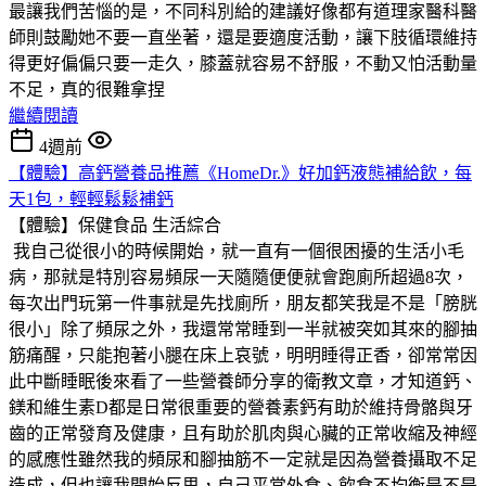
最讓我們苦惱的是，不同科別給的建議好像都有道理家醫科醫
師則鼓勵她不要一直坐著，還是要適度活動，讓下肢循環維持
得更好偏偏只要一走久，膝蓋就容易不舒服，不動又怕活動量
不足，真的很難拿捏
繼續閱讀
4週前
【體驗】高鈣營養品推薦《HomeDr.》好加鈣液態補給飲，每
天1包，輕輕鬆鬆補鈣
【體驗】保健食品
生活綜合
我自己從很小的時候開始，就一直有一個很困擾的生活小毛
病，那就是特別容易頻尿一天隨隨便便就會跑廁所超過8次，
每次出門玩第一件事就是先找廁所，朋友都笑我是不是「膀胱
很小」除了頻尿之外，我還常常睡到一半就被突如其來的腳抽
筋痛醒，只能抱著小腿在床上哀號，明明睡得正香，卻常常因
此中斷睡眠後來看了一些營養師分享的衛教文章，才知道鈣、
鎂和維生素D都是日常很重要的營養素鈣有助於維持骨骼與牙
齒的正常發育及健康，且有助於肌肉與心臟的正常收縮及神經
的感應性雖然我的頻尿和腳抽筋不一定就是因為營養攝取不足
造成，但也讓我開始反思，自己平常外食、飲食不均衡是不是