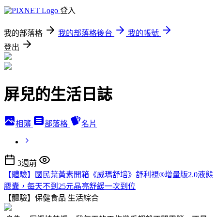
登入
我的部落格
我的部落格後台
我的帳號
登出
屏兒的生活日誌
相簿
部落格
名片
3週前
【體驗】國民葉黃素開箱《威瑪舒培》舒利視®增量版2.0液態
膠囊，每天不到25元晶亮舒緩一次到位
【體驗】保健食品
生活綜合