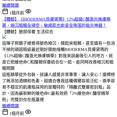
繼續閱讀
1個月前
【體驗】《BIODERMA貝膚黛瑪》12%超級C酸激光煥膚精
華，暗沉粗糙全掃空，敏感肌也能安全降落的拋光神器！
【體驗】臉部保養
生活綜合
這陣子照鏡子總覺得臉色暗沉、摸起來粗糙，甚至還有一些消
不掉的頑固瑕疵最近剛好開始接觸BIODERMA貝膚黛瑪的
《12%超級C酸激光煥膚精華》對我來說最吸引人的地方，就
是它把維他命C和酸類保養結合在一起，能同時改善暗沉和粗
糙問題
這瓶精華從外包裝，就讓人感覺非常專業、讓人安心！還標榜
了無添加酒精和色素，超適合像我這種偶爾容易泛紅、換季容
易不穩定的肌膚瓶採用的是獨特的「隔離式雙層密封瓶」設
計，因為最新鮮的維他命C最有效把「2%維他命C醣苷精萃
粉」完整封存在瓶蓋裡
繼續閱讀
1個月前