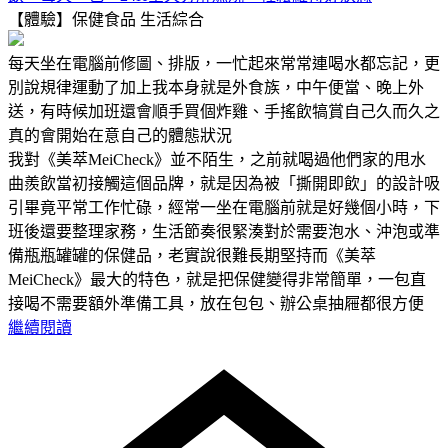
【體驗】保健食品
生活綜合
每天坐在電腦前修圖、排版，一忙起來常常連喝水都忘記，更
別說規律運動了加上我本身就是外食族，中午便當、晚上外
送，有時候加班還會順手買個炸雞、手搖飲犒賞自己久而久之
真的會開始在意自己的體態狀況
我對《美萃MeiCheck》並不陌生，之前就喝過他們家的甩水
曲羨飲當初接觸這個品牌，就是因為被「撕開即飲」的設計吸
引畢竟平常工作忙碌，經常一坐在電腦前就是好幾個小時，下
班後還要整理家務，生活節奏很緊湊對於需要泡水、沖泡或準
備瓶瓶罐罐的保健品，老實說很難長期堅持而《美萃
MeiCheck》最大的特色，就是把保健變得非常簡單，一包直
接喝不需要額外準備工具，放在包包、辦公桌抽屜都很方便
繼續閱讀