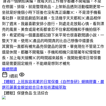
身為一個網拍美編，我每天的工作幾乎都離不開電腦，不是
在修圖、排版，就是整理商品、上架新品遇到活動檔期更常一
坐就是好幾個小時下班後也沒有真正遠離3C，不是滑手機看
看社群，就是追劇追到凌晨，生活幾乎天天都和3C產品相伴
到了週末，我最喜歡安排小旅行，到處走走放鬆心情，看到漂
亮的風景、美食或是老街都會忍不住拿起相機和手機拍個不
停，希望把每一個畫面都記錄下來平常也很喜歡閱讀小說，一
整天下來，使用3C產品的時間真的比自己想像中還要長
其實我一直都有補充晶亮保健品的習慣，畢竟現在不管是工作
還是休閒，都離不開電腦、手機和相機只是隨著年紀慢慢增
長，加上每天接觸3C的時間越來越長，我開始覺得日常保養
還是需要固定維持，不能總是想到才補充
繼續閱讀
3週前
【體驗】上班族容易累的日常保養《自然食研》蜆精膠囊，嚴
選花蓮黃金蜆並結合日本技術濃縮萃取
【體驗】保健食品
生活綜合