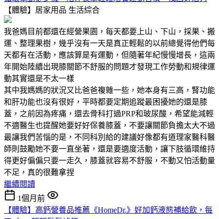
【體驗】居家用品
生活綜合
我爸媽目前都還在經營果園，每天都要上山、下山，採果、搬
運、整理果樹，幾乎沒有一天是真正輕鬆的以前總覺得他們每
天都有在活動，應該算是有運動，但隨著年紀慢慢增長，這兩
年開始陸續出現膝關節不舒服的問題才發現工作勞動和規律運
動其實還是不太一樣
其中我媽媽的狀況又比爸爸複雜一些，她本身有三高，腎功能
和肝功能也沒有很好，平時都要定期追蹤最困擾她的還是膝
蓋，之前因為疼痛，還去骨科打過PRP和玻尿酸，希望能減輕
不適醫生也提醒她要好好保養膝蓋，不要讓關節負擔太大不過
最讓我們苦惱的是，不同科別給的建議好像都有道理家醫科醫
師則鼓勵她不要一直坐著，還是要適度活動，讓下肢循環維持
得更好偏偏只要一走久，膝蓋就容易不舒服，不動又怕活動量
不足，真的很難拿捏
繼續閱讀
1個月前
【體驗】高鈣營養品推薦《HomeDr.》好加鈣液態補給飲，每