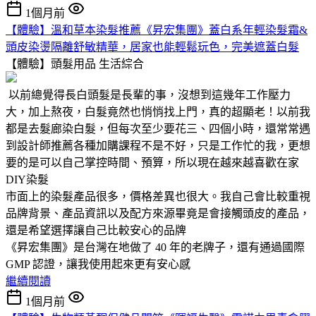
1個月前
【體驗】溫和草本染髮推薦《昇宏集團》蓋白系年輕染髮霜&
頭皮染燙隔離舒敏精華，居家也能輕鬆玩色，完美遮蓋白髮
【體驗】頭髮用品
生活綜合
以前總覺得長白頭髮是長輩的事，沒想到這幾年工作壓力
大，加上熬夜，白髮竟然也悄悄找上門，真的超顯老！以前我
都是去髮廊染白髮，但每次至少要花三、四個小時，還常常遇
到設計師推薦各種加購課程不是不好，只是工作忙的我，更想
要的是可以自己掌控時間、預算，所以現在越來越喜歡在家
DIY染髮
市面上的染髮產品很多，價格差異也很大。我自己會比較重視
品牌背景、產品資訊以及配方來源畢竟是會接觸頭皮的產品，
還是希望選擇讓自己比較安心的品牌
《昇宏集團》是台灣在地做了 40 年的老牌子，還有通過國際
GMP 認證，讓我使用起來更有安心感
繼續閱讀
1個月前