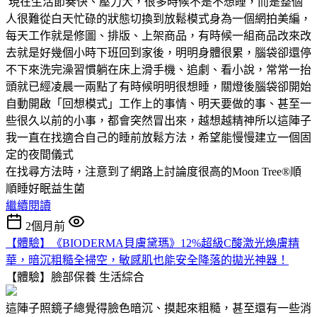
現在生活節奏快、壓力大，很多時候不是不想睡，而是整個
人很難從白天忙碌的狀態切換到放鬆模式身為一個網拍美編，
每天工作就是修圖、排版、上架商品，有時候一組商品改來改
去就是好幾個小時下班回到家後，明明身體很累，腦袋卻還停
不下來洗完澡習慣躺在床上滑手機、追劇、看小說，常常一抬
頭就已經凌晨一兩點了有時候明明很想睡，關燈後腦袋卻開始
自動開啟「回想模式」工作上的事情、明天要做的事、甚至一
些很久以前的小事，都會突然冒出來，越想越精神所以這陣子
我一直在找適合自己的睡前放鬆方法，希望能慢慢建立一個固
定的夜間儀式
在找尋方法時，注意到了網路上討論度很高的Moon Tree®順
順睡好眠益生菌
繼續閱讀
2個月前
【體驗】《BIODERMA貝膚黛瑪》12%超級C酸激光煥膚精
華，暗沉粗糙全掃空，敏感肌也能安全降落的拋光神器！
【體驗】臉部保養
生活綜合
這陣子照鏡子總覺得臉色暗沉、摸起來粗糙，甚至還有一些消