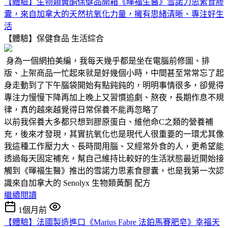
【體驗】生物類黃酮保健品開箱《暉福生醫》雪諾力思素食膠
囊，來自加拿大的天然抗氧化力量，擁有思緒清晰、專注好生
活
【體驗】保健食品
生活綜合
身為一個網拍美編，我每天幾乎都是坐在電腦前修圖、排
版、上架商品一忙起來就是好幾個小時，中間甚至常常忘了起
身走動到了下午腦袋開始有點鈍鈍的，明明事情很多，卻覺得
專注力慢慢下降再加上晚上又習慣追劇、熬夜，長期作息不規
律，真的越來越覺得日常保養不能再忽略了
以前我保養大多都只想到膠原蛋白、維他命C之類的營養補
充，後來才發現，其實抗氧化也是現代人很重要的一環尤其像
我這種工作壓力大、長時間用腦、又經常外食的人，更希望能
透過每天固定補充，幫自己維持比較好的生活狀態最近開始接
觸到《暉福生醫》推出的雪諾力思素食膠囊，也是我第一次認
識來自加拿大的 Senolyx 生物類黃酮 配方
繼續閱讀
1個月前
【體驗】法國製造進口《Marius Fabre 法鉑馬賽肥皂》幸福天