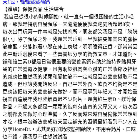
天1包，輕輕鬆鬆補鈣
【體驗】保健食品
生活綜合
我自己從很小的時候開始，就一直有一個很困擾的生活小毛
病，那就是特別容易頻尿一天隨隨便便就會跑廁所超過8次，
每次出門玩第一件事就是先找廁所，朋友都笑我是不是「膀胱
很小」除了頻尿之外，我還常常睡到一半就被突如其來的腳抽
筋痛醒，只能抱著小腿在床上哀號，明明睡得正香，卻常常因
此中斷睡眠後來看了一些營養師分享的衛教文章，才知道鈣、
鎂和維生素D都是日常很重要的營養素鈣有助於維持骨骼與牙
齒的正常發育及健康，且有助於肌肉與心臟的正常收縮及神經
的感應性雖然我的頻尿和腳抽筋不一定就是因為營養攝取不足
造成，但也讓我開始反思，自己平常外食、飲食不均衡是不是
更應該把每天的營養補充做好，而不是等到年紀大了才開始重
視其實這幾年我也陸續買過不少鈣片，還有維生素D、鎂等保
健品，不過大多都是一顆顆的錠劑有些真的又厚又大，每次吞
之前都要先做好心理準備，久了反而越來越容易偷懶常常想到
才吃，根本沒辦法養成每天固定補充的習慣最近看到不少人在
分享HomeDr.，尤其是好加鈣液態補給飲，不用吞鈣片、口味
也不錯，讓我忍不住想試試看