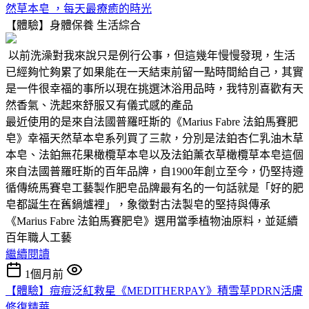
然草本皂 ，每天最療癒的時光
【體驗】身體保養
生活綜合
以前洗澡對我來說只是例行公事，但這幾年慢慢發現，生活
已經夠忙夠累了如果能在一天結束前留一點時間給自己，其實
是一件很幸福的事所以現在挑選沐浴用品時，我特別喜歡有天
然香氣、洗起來舒服又有儀式感的產品
最近使用的是來自法國普羅旺斯的《Marius Fabre 法鉑馬賽肥
皂》幸福天然草本皂系列買了三款，分別是法鉑杏仁乳油木草
本皂、法鉑無花果橄欖草本皂以及法鉑薰衣草橄欖草本皂這個
來自法國普羅旺斯的百年品牌，自1900年創立至今，仍堅持遵
循傳統馬賽皂工藝製作肥皂品牌最有名的一句話就是「好的肥
皂都誕生在舊鍋爐裡」，象徵對古法製皂的堅持與傳承
《Marius Fabre 法鉑馬賽肥皂》選用當季植物油原料，並延續
百年職人工藝
繼續閱讀
1個月前
【體驗】痘痘泛紅救星《MEDITHERPAY》積雪草PDRN活膚
修復精華