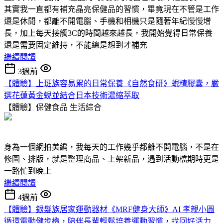
其實我一直都有補充晶亮保健品的習慣，畢竟現在不管是工作
還是休閒，都離不開電腦、手機和相機只是隨著年紀慢慢增
長，加上每天接觸3C的時間越來越長，我開始覺得日常保養
還是需要固定維持，不能總是想到才補充
繼續閱讀
3週前
【體驗】上班族容易累的日常保養《自然食研》蜆精膠囊，嚴
選花蓮黃金蜆並結合日本技術濃縮萃取
【體驗】保健食品
生活綜合
身為一個網拍美編，我每天的工作幾乎都離不開電腦，不是在
修圖、排版，就是整理商品、上架新品，遇到活動檔期時更是
一路忙到晚上
繼續閱讀
4週前
【體驗】銀髮族居家運動器材《MRF健身大師》AI 孝親小圓
循環電動健步機，陪伴長輩輕鬆培養運動習慣，找回好活力