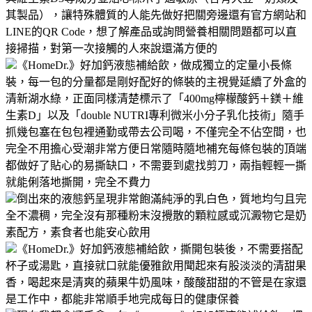
其製品），讓特殊體質的人能先做好把關旁邊還有官方網站和
LINE的QR Code，想了解產品或詢問營養相關問題都可以直
接掃描，對第一次接觸的人來說還滿方便的
《HomeDr.》好加鈣液態補給飲，做成獨立的定量小長條
裝，每一包的分量都是剛好配好的條裝的主視覺延續了外盒的
清新湖水綠，正面同樣清楚標示了「400mg檸檬酸鈣＋鎂＋維
生素D」以及「double NUTRI專利微米小分子乳化技術」隨手
抓幾包塞在包包裡通勤或帶去公司喝，不僅完全不佔空間，也
完全不用擔心受潮非常方便日常隨時隨地補充每條包裝的頂端
都做好了貼心的易撕缺口，不需要到處找剪刀，兩指輕輕一撕
就能俐落地撕開，完全不費力
倒出來的液態鈣呈現非常飽滿純淨的乳白色，質地均勻且完
全不濃稠，完全沒有那種粉末沒攪散的顆粒感或沉澱物它是奶
素配方，素食者也能安心飲用
《HomeDr.》好加鈣液態補給飲，撕開包裝後，不需要搭配
杯子或湯匙，直接就口就能優雅飲用聞起來有股淡淡的清甜果
香，喝起來是清爽的蘋果牛奶風味，酸酸甜甜的不管是在家還
是工作中，都能非常順手地完成每日的健康保養