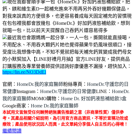
現在我都會順手拿一包《HomeDr.》好加鈣液態補給飲，把
鈣、鎂和維生素D一起補充進來不用再另外吞好幾顆保健品，
對我來說真的方便很多，也更容易養成每天固定補充的習慣現
在包包裡我都會放幾包《HomeDr.》好加鈣液態補給飲，想到
就喝一包，比以前天天提醒自己吞鈣片還容易得多
最近我也會跟媽媽一起分享，一人一包，撕開就能直接喝，
不用配水、不用吞大顆鈣片她也覺得蘋果牛奶風味很順口，接
受度比我想像中高，不知不覺就把每天補充鈣質變成我們母女
的小默契加入【LINE好禮月月抽】官方LINE好友，提供商品
訂購服務及專業營養師提供諮詢好康優惠不漏接，趕快加入：
https://lin.ee/NO3DdEl
官網：
HomeDr.我的家庭醫師
粉絲專頁：
HomeDr.守護您的日
常健康
Instagram：
HomeDr.守護您的日常健康
LINE：
HomeDr.
我的家庭醫師
MOMO購物：
Home Dr. 好加鈣液態補給飲3盒
Google商家：
Home Dr.我的家庭醫師
本試用文皆無受任何酬勞絕無廣告推銷之意（非商業性質）僅供參
考。其產品相關介紹說明，為引用官方商品資訊，不等於宣稱功效或
療效；產品使用狀況因人而異，此文單純分享個人自主性的心得唷！
繼續閱讀