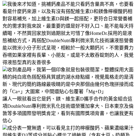
我後來才知道，挑補鈣產品不能只看鈣含量高不高，也要看
看是什麼鈣來源，以及有沒有搭配維生素D和鎂像檸檬酸鈣相
對容易補充，加上維生素D與鎂一起搭配，更符合日常營養補
充的需求對我來說，最重要的還是好不好入口、能不能每天持
續喝，不然買回家放到過期就太可惜了像HomeDr.採用的是液
態補給方式，再搭配DoubleNutri專利微米乳化技術讓液態營養
能以微米小分子形式呈現，相較於一般大顆鈣片，不需要費力
吞嚥如果家裡有長輩、小朋友，或是不太敢吞錠劑的人，我覺
得液態型真的友善很多
收到產品時，我第一個印象就是包裝很簡潔，整體採用大面
積的純白底色搭配極具質感的湖水綠點綴，視覺風格走的是清
新、現代的簡約路線最吸睛的是中央那個由幾何色塊拼接而成
的「Ca+」大圖案，中間還貼心包覆著「Mg+D」
讓人一眼就看出它是鈣、鎂、維生素D攜手合作的黃金組合這
項DoubleNutri專利微米乳化技術還榮獲加拿大、日本東京及倫
敦等多項國際發明獎肯定，看到有國際獎項背書，也讓我更有
信心
成分表一覽無遺，可以看見主打的檸檬酸鈣、蘋果濃縮果汁
與維生素D3等成分並貼心標示了過敏原（含有大豆、奶類及