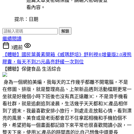
這篇文章受密碼保護，請輸入密碼後查
看內容。
提示：日期
解鎖
繼續閱讀
3週前
【體驗】國民葉黃素開箱《威瑪舒培》舒利視®增量版2.0液態
膠囊，每天不到25元晶亮舒緩一次到位
【體驗】保健食品
生活綜合
身為一個網拍美編，我每天的工作幾乎都離不開電腦，不是
在修圖、排版，就是整理商品、上架新品遇到活動檔期更常一
坐就是好幾個小時下班後也沒有真正遠離3C，不是滑手機看
看社群，就是追劇追到凌晨，生活幾乎天天都和3C產品相伴
到了週末，我最喜歡安排小旅行，到處走走放鬆心情，看到漂
亮的風景、美食或是老街都會忍不住拿起相機和手機拍個不
停，希望把每一個畫面都記錄下來平常也很喜歡閱讀小說，一
整天下來，使用3C產品的時間真的比自己想像中還要長