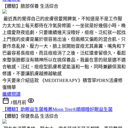
【體驗】臉部保養
生活綜合
最近真的覺得自己的皮膚很愛鬧脾氣，不知道是不是工作壓
力太大加上每天都待在冷氣房修圖，一坐就是好幾個小時，晚
上還愛熬夜追劇，只要連續幾天沒睡好，痘痘、泛紅就一起找
上門我的皮膚是屬於很容易出油，但兩頰又偏乾的混合肌，只
要作息亂掉、壓力一大，臉上就開始冒痘尤其鼻翼、嘴角和下
巴最容易長痘痘，而且痘痘消了之後，泛紅還會留很久，看起
來整張臉都沒有精神所以在挑保養品，我最在意的就是適不適
合敏感、泛紅、痘痘型肌膚希望能溫和一點，同時兼顧保濕和
修護，不要讓肌膚越擦越敏感
今天要來介紹這款 《MEDITHERAPY》積雪草PDRN活膚修
復精華
繼續閱讀
1個月前
【體驗】助眠益生菌推薦Moon Tree®順順睡好眠益生菌
【體驗】保健食品
生活綜合