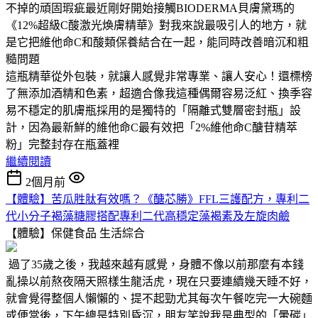
不掉的頑固瑕疵最近剛好開始接觸BIODERMA貝膚黛瑪的
《12%超級C酸激光煥膚精華》對我來說最吸引人的地方，就
是它把維他命C和酸類保養結合在一起，能同時改善暗沉和粗
糙問題
這瓶精華從外包裝，就讓人感覺非常專業、讓人安心！還標榜
了無添加酒精和色素，超適合像我這種偶爾容易泛紅、換季容
易不穩定的肌膚瓶採用的是獨特的「隔離式雙層密封瓶」設
計，因為最新鮮的維他命C最有效把「2%維他命C醣苷精萃
粉」完整封存在瓶蓋裡
繼續閱讀
2個月前
【體驗】苦瓜胜肽有效嗎？《醣芯勝》FFL三護配方，專利二
代小分子褐藻糖膠搭配專利二代高穩定藻褐素及左旋肉鹼
【體驗】保健食品
生活綜合
過了35歲之後，我越來越有感覺，身體不像以前那麼有本錢
亂操以前熬夜隔天照樣生龍活虎，現在只要連續幾天睡不好，
就會覺得整個人懶懶的、提不起勁尤其每次午餐吃完一大碗麵
或便當後，下午總是特別昏沉，朋友笑說我是典型的「暈碳」