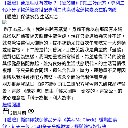
【體驗】苦瓜胜肽有效嗎？《醣芯勝》FFL三護配方，專利二
代小分子褐藻糖膠搭配專利二代高穩定藻褐素及左旋肉鹼
【體驗】保健食品
生活綜合
過了35歲之後，我越來越有感覺，身體不像以前那麼有本錢
亂操以前熬夜隔天照樣生龍活虎，現在只要連續幾天睡不好，
就會覺得整個人懶懶的、提不起勁尤其每次午餐吃完一大碗麵
或便當後，下午總是特別昏沉，朋友笑說我是典型的「暈碳」
體質也因為這樣，我開始重視日常補養，希望能從平時的飲食
與保健品搭配做起，維持良好的生活狀態現代人的生活習慣很
複雜，不只是飲食問題，還包含作息、壓力、運動量不足等因
素所以我想尋找配方完整、概念全面的代謝保養產品
朋友推薦我試試 《醣芯勝》FFL三護配方我習慣先研究品牌背
景，這款 《醣芯勝》是由「輕采國際」研發的，這家公司的
核心理念是「科研為根、利人為本」
繼續閱讀
2個月前
【體驗】撕開即飲保健品分享《美萃MeiCheck》纖燃曲羨
飲，每天一包，24H全天分解燃燒，輕鬆維持好狀態