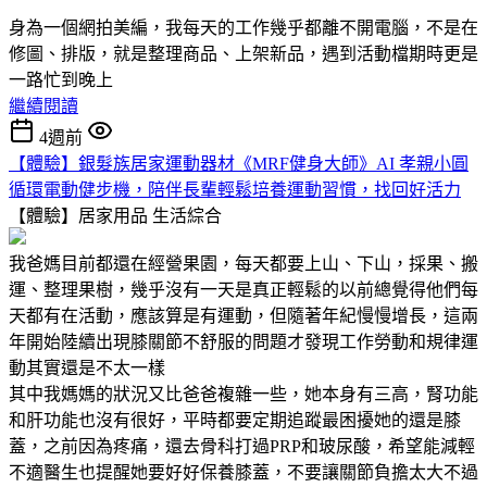
身為一個網拍美編，我每天的工作幾乎都離不開電腦，不是在
修圖、排版，就是整理商品、上架新品，遇到活動檔期時更是
一路忙到晚上
繼續閱讀
4週前
【體驗】銀髮族居家運動器材《MRF健身大師》AI 孝親小圓
循環電動健步機，陪伴長輩輕鬆培養運動習慣，找回好活力
【體驗】居家用品
生活綜合
我爸媽目前都還在經營果園，每天都要上山、下山，採果、搬
運、整理果樹，幾乎沒有一天是真正輕鬆的以前總覺得他們每
天都有在活動，應該算是有運動，但隨著年紀慢慢增長，這兩
年開始陸續出現膝關節不舒服的問題才發現工作勞動和規律運
動其實還是不太一樣
其中我媽媽的狀況又比爸爸複雜一些，她本身有三高，腎功能
和肝功能也沒有很好，平時都要定期追蹤最困擾她的還是膝
蓋，之前因為疼痛，還去骨科打過PRP和玻尿酸，希望能減輕
不適醫生也提醒她要好好保養膝蓋，不要讓關節負擔太大不過