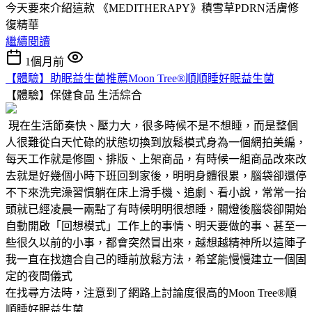
今天要來介紹這款 《MEDITHERAPY》積雪草PDRN活膚修
復精華
繼續閱讀
1個月前
【體驗】助眠益生菌推薦Moon Tree®順順睡好眠益生菌
【體驗】保健食品
生活綜合
現在生活節奏快、壓力大，很多時候不是不想睡，而是整個
人很難從白天忙碌的狀態切換到放鬆模式身為一個網拍美編，
每天工作就是修圖、排版、上架商品，有時候一組商品改來改
去就是好幾個小時下班回到家後，明明身體很累，腦袋卻還停
不下來洗完澡習慣躺在床上滑手機、追劇、看小說，常常一抬
頭就已經凌晨一兩點了有時候明明很想睡，關燈後腦袋卻開始
自動開啟「回想模式」工作上的事情、明天要做的事、甚至一
些很久以前的小事，都會突然冒出來，越想越精神所以這陣子
我一直在找適合自己的睡前放鬆方法，希望能慢慢建立一個固
定的夜間儀式
在找尋方法時，注意到了網路上討論度很高的Moon Tree®順
順睡好眠益生菌