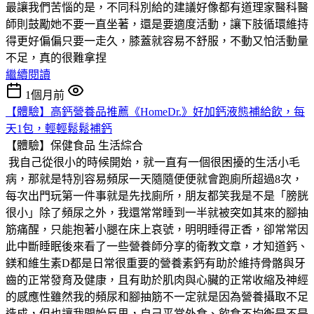
最讓我們苦惱的是，不同科別給的建議好像都有道理家醫科醫
師則鼓勵她不要一直坐著，還是要適度活動，讓下肢循環維持
得更好偏偏只要一走久，膝蓋就容易不舒服，不動又怕活動量
不足，真的很難拿捏
繼續閱讀
1個月前
【體驗】高鈣營養品推薦《HomeDr.》好加鈣液態補給飲，每
天1包，輕輕鬆鬆補鈣
【體驗】保健食品
生活綜合
我自己從很小的時候開始，就一直有一個很困擾的生活小毛
病，那就是特別容易頻尿一天隨隨便便就會跑廁所超過8次，
每次出門玩第一件事就是先找廁所，朋友都笑我是不是「膀胱
很小」除了頻尿之外，我還常常睡到一半就被突如其來的腳抽
筋痛醒，只能抱著小腿在床上哀號，明明睡得正香，卻常常因
此中斷睡眠後來看了一些營養師分享的衛教文章，才知道鈣、
鎂和維生素D都是日常很重要的營養素鈣有助於維持骨骼與牙
齒的正常發育及健康，且有助於肌肉與心臟的正常收縮及神經
的感應性雖然我的頻尿和腳抽筋不一定就是因為營養攝取不足
造成，但也讓我開始反思，自己平常外食、飲食不均衡是不是