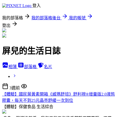
登入
我的部落格
我的部落格後台
我的帳號
登出
屏兒的生活日誌
相簿
部落格
名片
3週前
【體驗】國民葉黃素開箱《威瑪舒培》舒利視®增量版2.0液態
膠囊，每天不到25元晶亮舒緩一次到位
【體驗】保健食品
生活綜合