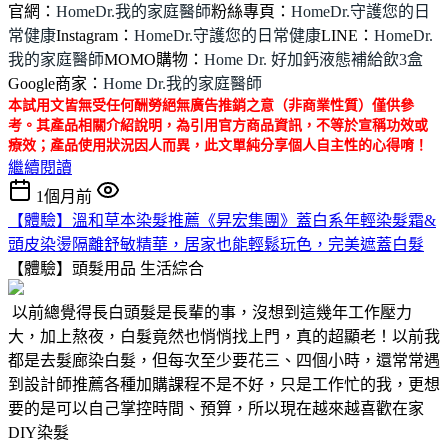
官網：
HomeDr.我的家庭醫師
粉絲專頁：
HomeDr.守護您的日
常健康
Instagram：
HomeDr.守護您的日常健康
LINE：
HomeDr.
我的家庭醫師
MOMO購物：
Home Dr. 好加鈣液態補給飲3盒
Google商家：
Home Dr.我的家庭醫師
本試用文皆無受任何酬勞絕無廣告推銷之意（非商業性質）僅供參
考。其產品相關介紹說明，為引用官方商品資訊，不等於宣稱功效或
療效；產品使用狀況因人而異，此文單純分享個人自主性的心得唷！
繼續閱讀
1個月前
【體驗】溫和草本染髮推薦《昇宏集團》蓋白系年輕染髮霜&
頭皮染燙隔離舒敏精華，居家也能輕鬆玩色，完美遮蓋白髮
【體驗】頭髮用品
生活綜合
以前總覺得長白頭髮是長輩的事，沒想到這幾年工作壓力
大，加上熬夜，白髮竟然也悄悄找上門，真的超顯老！以前我
都是去髮廊染白髮，但每次至少要花三、四個小時，還常常遇
到設計師推薦各種加購課程不是不好，只是工作忙的我，更想
要的是可以自己掌控時間、預算，所以現在越來越喜歡在家
DIY染髮