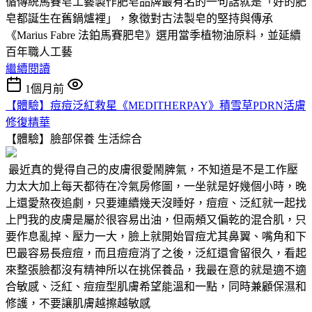
循傳統馬賽皂工藝製作肥皂品牌最有名的一句話就是「好的肥
皂都誕生在舊鍋爐裡」，象徵對古法製皂的堅持與傳承
《Marius Fabre 法鉑馬賽肥皂》選用當季植物油原料，並延續
百年職人工藝
繼續閱讀
1個月前
【體驗】痘痘泛紅救星《MEDITHERPAY》積雪草PDRN活膚
修復精華
【體驗】臉部保養
生活綜合
最近真的覺得自己的皮膚很愛鬧脾氣，不知道是不是工作壓
力太大加上每天都待在冷氣房修圖，一坐就是好幾個小時，晚
上還愛熬夜追劇，只要連續幾天沒睡好，痘痘、泛紅就一起找
上門我的皮膚是屬於很容易出油，但兩頰又偏乾的混合肌，只
要作息亂掉、壓力一大，臉上就開始冒痘尤其鼻翼、嘴角和下
巴最容易長痘痘，而且痘痘消了之後，泛紅還會留很久，看起
來整張臉都沒有精神所以在挑保養品，我最在意的就是適不適
合敏感、泛紅、痘痘型肌膚希望能溫和一點，同時兼顧保濕和
修護，不要讓肌膚越擦越敏感