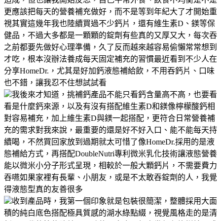
更應該把每天的營養補充做好，而不是等到年紀大了才開始重
視其實這幾年我也陸續買過不少鈣片，還有維生素D、鎂等保
健品，不過大多都是一顆顆的錠劑有些真的又厚又大，每次吞
之前都要先做好心理準備，久了反而越來越容易偷懶常常想到
才吃，根本沒辦法養成每天固定補充的習慣最近看到不少人在
分享HomeDr.，尤其是好加鈣液態補給飲，不用吞鈣片、口味
也不錯，讓我忍不住想試試看
我後來才知道，挑補鈣產品不能只看鈣含量高不高，也要看
看是什麼鈣來源，以及有沒有搭配維生素D和鎂像檸檬酸鈣相
對容易補充，加上維生素D與鎂一起搭配，更符合日常營養補
充的需求對我來說，最重要的還是好不好入口、能不能每天持
續喝，不然買回家放到過期就太可惜了像HomeDr.採用的是液
態補給方式，再搭配DoubleNutri專利微米乳化技術讓液態營養
能以微米小分子形式呈現，相較於一般大顆鈣片，不需要費力
吞嚥如果家裡有長輩、小朋友，或是不太敢吞錠劑的人，我覺
得液態型真的友善很多
收到產品時，我第一個印象就是包裝很簡潔，整體採用大面
積的純白底色搭配極具質感的湖水綠點綴，視覺風格走的是清