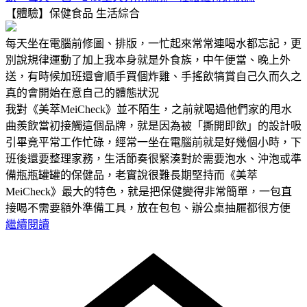
【體驗】保健食品
生活綜合
每天坐在電腦前修圖、排版，一忙起來常常連喝水都忘記，更
別說規律運動了加上我本身就是外食族，中午便當、晚上外
送，有時候加班還會順手買個炸雞、手搖飲犒賞自己久而久之
真的會開始在意自己的體態狀況
我對《美萃MeiCheck》並不陌生，之前就喝過他們家的甩水
曲羨飲當初接觸這個品牌，就是因為被「撕開即飲」的設計吸
引畢竟平常工作忙碌，經常一坐在電腦前就是好幾個小時，下
班後還要整理家務，生活節奏很緊湊對於需要泡水、沖泡或準
備瓶瓶罐罐的保健品，老實說很難長期堅持而《美萃
MeiCheck》最大的特色，就是把保健變得非常簡單，一包直
接喝不需要額外準備工具，放在包包、辦公桌抽屜都很方便
繼續閱讀