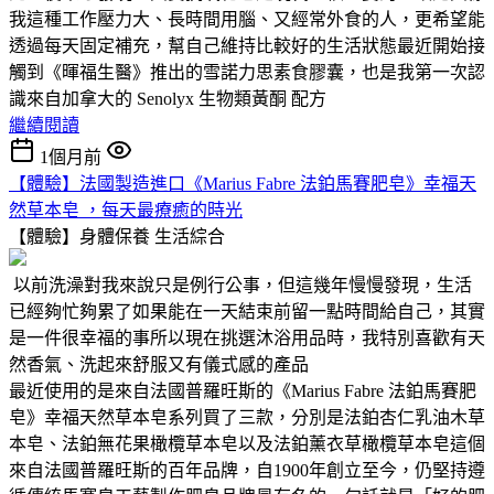
我這種工作壓力大、長時間用腦、又經常外食的人，更希望能
透過每天固定補充，幫自己維持比較好的生活狀態最近開始接
觸到《暉福生醫》推出的雪諾力思素食膠囊，也是我第一次認
識來自加拿大的 Senolyx 生物類黃酮 配方
繼續閱讀
1個月前
【體驗】法國製造進口《Marius Fabre 法鉑馬賽肥皂》幸福天
然草本皂 ，每天最療癒的時光
【體驗】身體保養
生活綜合
以前洗澡對我來說只是例行公事，但這幾年慢慢發現，生活
已經夠忙夠累了如果能在一天結束前留一點時間給自己，其實
是一件很幸福的事所以現在挑選沐浴用品時，我特別喜歡有天
然香氣、洗起來舒服又有儀式感的產品
最近使用的是來自法國普羅旺斯的《Marius Fabre 法鉑馬賽肥
皂》幸福天然草本皂系列買了三款，分別是法鉑杏仁乳油木草
本皂、法鉑無花果橄欖草本皂以及法鉑薰衣草橄欖草本皂這個
來自法國普羅旺斯的百年品牌，自1900年創立至今，仍堅持遵