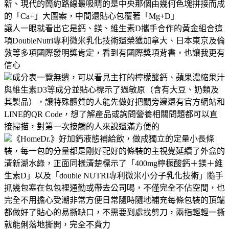
新、現代的簡約路線最吸睛的是中央那個由幾何色塊拼接而成
的「Ca+」大圖案，中間還貼心包覆著「Mg+D」
讓人一眼就看出它是鈣、鎂、維生素D攜手合作的黃金組合這
項DoubleNutri專利微米乳化技術還榮獲加拿大、日本東京及倫
敦等多項國際發明獎肯定，看到有國際獎項背書，也讓我更有
信心
成分表一覽無遺，可以看見主打的檸檬酸鈣、蘋果濃縮果汁
與維生素D3等成分並貼心標示了過敏原（含有大豆、奶類及
其製品），讓特殊體質的人能先做好把關旁邊還有官方網站和
LINE的QR Code，想了解產品或詢問營養相關問題都可以直
接掃描，對第一次接觸的人來說還滿方便的
《HomeDr.》好加鈣液態補給飲，做成獨立的定量小長條
裝，每一包的分量都是剛好配好的條裝的主視覺延續了外盒的
清新湖水綠，正面同樣清楚標示了「400mg檸檬酸鈣＋鎂＋維
生素D」以及「double NUTRI專利微米小分子乳化技術」隨手
抓幾包塞在包包裡通勤或帶去公司喝，不僅完全不佔空間，也
完全不用擔心受潮非常方便日常隨時隨地補充每條包裝的頂端
都做好了貼心的易撕缺口，不需要到處找剪刀，兩指輕輕一撕
就能俐落地撕開，完全不費力