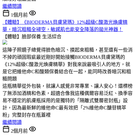
繼續閱讀
1個月前
【體驗】《BIODERMA貝膚黛瑪》12%超級C酸激光煥膚精
華，暗沉粗糙全掃空，敏感肌也能安全降落的拋光神器！
【體驗】臉部保養
生活綜合
這陣子照鏡子總覺得臉色暗沉、摸起來粗糙，甚至還有一些消
不掉的頑固瑕疵最近剛好開始接觸BIODERMA貝膚黛瑪的
《12%超級C酸激光煥膚精華》對我來說最吸引人的地方，就
是它把維他命C和酸類保養結合在一起，能同時改善暗沉和粗
糙問題
這瓶精華從外包裝，就讓人感覺非常專業、讓人安心！還標榜
了無添加酒精和色素，超適合像我這種偶爾容易泛紅、換季容
易不穩定的肌膚瓶採用的是獨特的「隔離式雙層密封瓶」設
計，因為最新鮮的維他命C最有效把「2%維他命C醣苷精萃
粉」完整封存在瓶蓋裡
繼續閱讀
2個月前