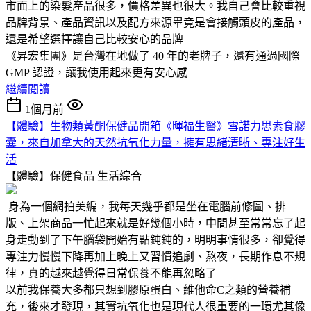
市面上的染髮產品很多，價格差異也很大。我自己會比較重視
品牌背景、產品資訊以及配方來源畢竟是會接觸頭皮的產品，
還是希望選擇讓自己比較安心的品牌
《昇宏集團》是台灣在地做了 40 年的老牌子，還有通過國際
GMP 認證，讓我使用起來更有安心感
繼續閱讀
1個月前
【體驗】生物類黃酮保健品開箱《暉福生醫》雪諾力思素食膠
囊，來自加拿大的天然抗氧化力量，擁有思緒清晰、專注好生
活
【體驗】保健食品
生活綜合
身為一個網拍美編，我每天幾乎都是坐在電腦前修圖、排
版、上架商品一忙起來就是好幾個小時，中間甚至常常忘了起
身走動到了下午腦袋開始有點鈍鈍的，明明事情很多，卻覺得
專注力慢慢下降再加上晚上又習慣追劇、熬夜，長期作息不規
律，真的越來越覺得日常保養不能再忽略了
以前我保養大多都只想到膠原蛋白、維他命C之類的營養補
充，後來才發現，其實抗氧化也是現代人很重要的一環尤其像