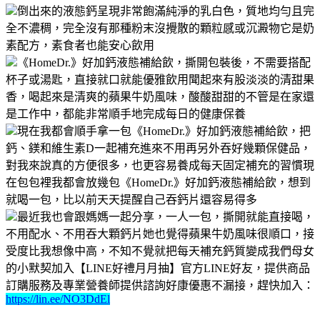
倒出來的液態鈣呈現非常飽滿純淨的乳白色，質地均勻且完
全不濃稠，完全沒有那種粉末沒攪散的顆粒感或沉澱物它是奶
素配方，素食者也能安心飲用
《HomeDr.》好加鈣液態補給飲，撕開包裝後，不需要搭配
杯子或湯匙，直接就口就能優雅飲用聞起來有股淡淡的清甜果
香，喝起來是清爽的蘋果牛奶風味，酸酸甜甜的不管是在家還
是工作中，都能非常順手地完成每日的健康保養
現在我都會順手拿一包《HomeDr.》好加鈣液態補給飲，把
鈣、鎂和維生素D一起補充進來不用再另外吞好幾顆保健品，
對我來說真的方便很多，也更容易養成每天固定補充的習慣現
在包包裡我都會放幾包《HomeDr.》好加鈣液態補給飲，想到
就喝一包，比以前天天提醒自己吞鈣片還容易得多
最近我也會跟媽媽一起分享，一人一包，撕開就能直接喝，
不用配水、不用吞大顆鈣片她也覺得蘋果牛奶風味很順口，接
受度比我想像中高，不知不覺就把每天補充鈣質變成我們母女
的小默契加入【LINE好禮月月抽】官方LINE好友，提供商品
訂購服務及專業營養師提供諮詢好康優惠不漏接，趕快加入：
https://lin.ee/NO3DdEl