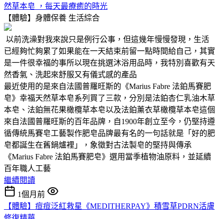
然草本皂 ，每天最療癒的時光
【體驗】身體保養
生活綜合
以前洗澡對我來說只是例行公事，但這幾年慢慢發現，生活
已經夠忙夠累了如果能在一天結束前留一點時間給自己，其實
是一件很幸福的事所以現在挑選沐浴用品時，我特別喜歡有天
然香氣、洗起來舒服又有儀式感的產品
最近使用的是來自法國普羅旺斯的《Marius Fabre 法鉑馬賽肥
皂》幸福天然草本皂系列買了三款，分別是法鉑杏仁乳油木草
本皂、法鉑無花果橄欖草本皂以及法鉑薰衣草橄欖草本皂這個
來自法國普羅旺斯的百年品牌，自1900年創立至今，仍堅持遵
循傳統馬賽皂工藝製作肥皂品牌最有名的一句話就是「好的肥
皂都誕生在舊鍋爐裡」，象徵對古法製皂的堅持與傳承
《Marius Fabre 法鉑馬賽肥皂》選用當季植物油原料，並延續
百年職人工藝
繼續閱讀
1個月前
【體驗】痘痘泛紅救星《MEDITHERPAY》積雪草PDRN活膚
修復精華