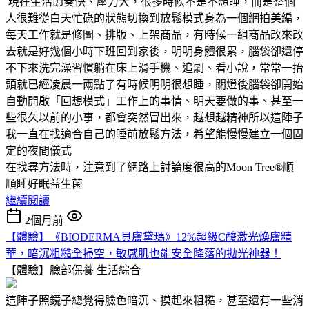
現在生活節奏快、壓力大，很多時候不是不想睡，而是整個
人很難從白天忙碌的狀態切換到放鬆模式身為一個網拍美編，
每天工作就是修圖、排版、上架商品，有時候一組商品改來改
去就是好幾個小時下班回到家後，明明身體很累，腦袋卻還停
不下來洗完澡習慣躺在床上滑手機、追劇、看小說，常常一抬
頭就已經凌晨一兩點了有時候明明很想睡，關燈後腦袋卻開始
自動開啟「回想模式」工作上的事情、明天要做的事、甚至一
些很久以前的小事，都會突然冒出來，越想越精神所以這陣子
我一直在找適合自己的睡前放鬆方法，希望能慢慢建立一個固
定的夜間儀式
在找尋方法時，注意到了網路上討論度很高的Moon Tree®順
順睡好眠益生菌
繼續閱讀
2個月前
【體驗】《BIODERMA貝膚黛瑪》12%超級C酸激光煥膚精
華，暗沉粗糙全掃空，敏感肌也能安全降落的拋光神器！
【體驗】臉部保養
生活綜合
這陣子照鏡子總覺得臉色暗沉、摸起來粗糙，甚至還有一些消