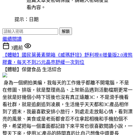
這篇文章受密碼保護，請輸入密碼後查
看內容。
提示：日期
解鎖
繼續閱讀
3週前
【體驗】國民葉黃素開箱《威瑪舒培》舒利視®增量版2.0液態
膠囊，每天不到25元晶亮舒緩一次到位
【體驗】保健食品
生活綜合
身為一個網拍美編，我每天的工作幾乎都離不開電腦，不是
在修圖、排版，就是整理商品、上架新品遇到活動檔期更常一
坐就是好幾個小時下班後也沒有真正遠離3C，不是滑手機看
看社群，就是追劇追到凌晨，生活幾乎天天都和3C產品相伴
到了週末，我最喜歡安排小旅行，到處走走放鬆心情，看到漂
亮的風景、美食或是老街都會忍不住拿起相機和手機拍個不
停，希望把每一個畫面都記錄下來平常也很喜歡閱讀小說，一
整天下來，使用3C產品的時間真的比自己想像中還要長