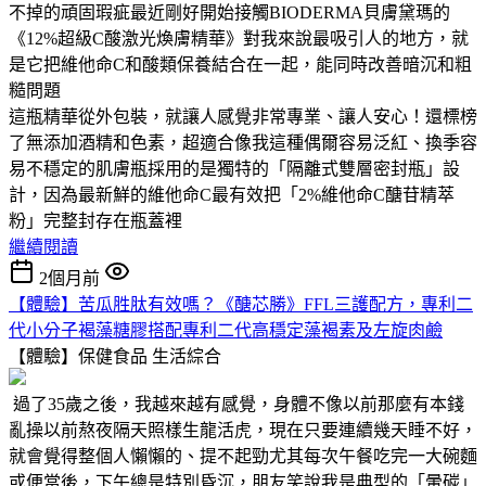
不掉的頑固瑕疵最近剛好開始接觸BIODERMA貝膚黛瑪的
《12%超級C酸激光煥膚精華》對我來說最吸引人的地方，就
是它把維他命C和酸類保養結合在一起，能同時改善暗沉和粗
糙問題
這瓶精華從外包裝，就讓人感覺非常專業、讓人安心！還標榜
了無添加酒精和色素，超適合像我這種偶爾容易泛紅、換季容
易不穩定的肌膚瓶採用的是獨特的「隔離式雙層密封瓶」設
計，因為最新鮮的維他命C最有效把「2%維他命C醣苷精萃
粉」完整封存在瓶蓋裡
繼續閱讀
2個月前
【體驗】苦瓜胜肽有效嗎？《醣芯勝》FFL三護配方，專利二
代小分子褐藻糖膠搭配專利二代高穩定藻褐素及左旋肉鹼
【體驗】保健食品
生活綜合
過了35歲之後，我越來越有感覺，身體不像以前那麼有本錢
亂操以前熬夜隔天照樣生龍活虎，現在只要連續幾天睡不好，
就會覺得整個人懶懶的、提不起勁尤其每次午餐吃完一大碗麵
或便當後，下午總是特別昏沉，朋友笑說我是典型的「暈碳」