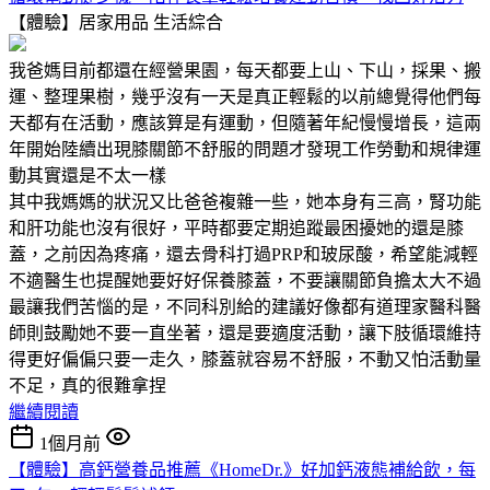
【體驗】居家用品
生活綜合
我爸媽目前都還在經營果園，每天都要上山、下山，採果、搬
運、整理果樹，幾乎沒有一天是真正輕鬆的以前總覺得他們每
天都有在活動，應該算是有運動，但隨著年紀慢慢增長，這兩
年開始陸續出現膝關節不舒服的問題才發現工作勞動和規律運
動其實還是不太一樣
其中我媽媽的狀況又比爸爸複雜一些，她本身有三高，腎功能
和肝功能也沒有很好，平時都要定期追蹤最困擾她的還是膝
蓋，之前因為疼痛，還去骨科打過PRP和玻尿酸，希望能減輕
不適醫生也提醒她要好好保養膝蓋，不要讓關節負擔太大不過
最讓我們苦惱的是，不同科別給的建議好像都有道理家醫科醫
師則鼓勵她不要一直坐著，還是要適度活動，讓下肢循環維持
得更好偏偏只要一走久，膝蓋就容易不舒服，不動又怕活動量
不足，真的很難拿捏
繼續閱讀
1個月前
【體驗】高鈣營養品推薦《HomeDr.》好加鈣液態補給飲，每