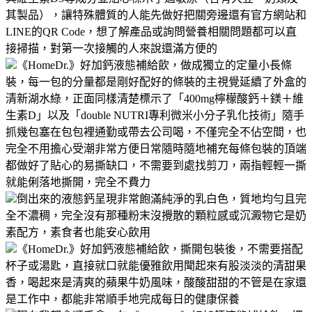
其製品），讓特殊體質的人能先做好把關旁邊還有官方網站和
LINE的QR Code，想了解產品或詢問營養相關問題都可以直
接掃描，對第一次接觸的人來說還滿方便的
《HomeDr.》好加鈣液態補給飲，做成獨立的定量小長條
裝，每一包的分量都是剛好配好的條裝的主視覺延續了外盒的
清新湖水綠，正面同樣清楚標示了「400mg檸檬酸鈣＋鎂＋維
生素D」以及「double NUTRI專利微米小分子乳化技術」隨手
抓幾包塞在包包裡通勤或帶去公司喝，不僅完全不佔空間，也
完全不用擔心受潮非常方便日常隨時隨地補充每條包裝的頂端
都做好了貼心的易撕缺口，不需要到處找剪刀，兩指輕輕一撕
就能俐落地撕開，完全不費力
倒出來的液態鈣呈現非常飽滿純淨的乳白色，質地均勻且完
全不濃稠，完全沒有那種粉末沒攪散的顆粒感或沉澱物它是奶
素配方，素食者也能安心飲用
《HomeDr.》好加鈣液態補給飲，撕開包裝後，不需要搭配
杯子或湯匙，直接就口就能優雅飲用聞起來有股淡淡的清甜果
香，喝起來是清爽的蘋果牛奶風味，酸酸甜甜的不管是在家還
是工作中，都能非常順手地完成每日的健康保養