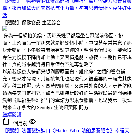
【體驗】生物類黃酮保健品開箱《暉福生醫》雪諾力思素食膠
囊，來自加拿大的天然抗氧化力量，擁有思緒清晰、專注好生
活
【體驗】保健食品
生活綜合
身為一個網拍美編，我每天幾乎都是坐在電腦前修圖、排
版、上架商品一忙起來就是好幾個小時，中間甚至常常忘了起
身走動到了下午腦袋開始有點鈍鈍的，明明事情很多，卻覺得
專注力慢慢下降再加上晚上又習慣追劇、熬夜，長期作息不規
律，真的越來越覺得日常保養不能再忽略了
以前我保養大多都只想到膠原蛋白、維他命C之類的營養補
充，後來才發現，其實抗氧化也是現代人很重要的一環尤其像
我這種工作壓力大、長時間用腦、又經常外食的人，更希望能
透過每天固定補充，幫自己維持比較好的生活狀態最近開始接
觸到《暉福生醫》推出的雪諾力思素食膠囊，也是我第一次認
識來自加拿大的 Senolyx 生物類黃酮 配方
繼續閱讀
1個月前
【體驗】法國製造進口《Marius Fabre 法鉑馬賽肥皂》幸福天