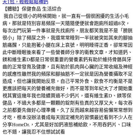
天1包，輕輕鬆鬆補鈣
【體驗】保健食品
生活綜合
我自己從很小的時候開始，就一直有一個很困擾的生活小毛
病，那就是特別容易頻尿一天隨隨便便就會跑廁所超過8次，
每次出門玩第一件事就是先找廁所，朋友都笑我是不是「膀胱
很小」除了頻尿之外，我還常常睡到一半就被突如其來的腳抽
筋痛醒，只能抱著小腿在床上哀號，明明睡得正香，卻常常因
此中斷睡眠後來看了一些營養師分享的衛教文章，才知道鈣、
鎂和維生素D都是日常很重要的營養素鈣有助於維持骨骼與牙
齒的正常發育及健康，且有助於肌肉與心臟的正常收縮及神經
的感應性雖然我的頻尿和腳抽筋不一定就是因為營養攝取不足
造成，但也讓我開始反思，自己平常外食、飲食不均衡是不是
更應該把每天的營養補充做好，而不是等到年紀大了才開始重
視其實這幾年我也陸續買過不少鈣片，還有維生素D、鎂等保
健品，不過大多都是一顆顆的錠劑有些真的又厚又大，每次吞
之前都要先做好心理準備，久了反而越來越容易偷懶常常想到
才吃，根本沒辦法養成每天固定補充的習慣最近看到不少人在
分享HomeDr.，尤其是好加鈣液態補給飲，不用吞鈣片、口味
也不錯，讓我忍不住想試試看