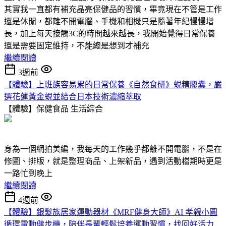
其實我一直都有補充晶亮保健品的習慣，畢竟現在不管是工作
還是休閒，都離不開電腦、手機和相機只是隨著年紀慢慢增
長，加上每天接觸3C的時間越來越長，我開始覺得日常保養
還是需要固定維持，不能總是想到才補充
繼續閱讀
3週前
【體驗】上班族容易累的日常保養《自然食研》蜆精膠囊，嚴
選花蓮黃金蜆並結合日本技術濃縮萃取
【體驗】保健食品
生活綜合
身為一個網拍美編，我每天的工作幾乎都離不開電腦，不是在
修圖、排版，就是整理商品、上架新品，遇到活動檔期時更是
一路忙到晚上
繼續閱讀
4週前
【體驗】銀髮族居家運動器材《MRF健身大師》AI 孝親小圓
循環電動健步機，陪伴長輩輕鬆培養運動習慣，找回好活力