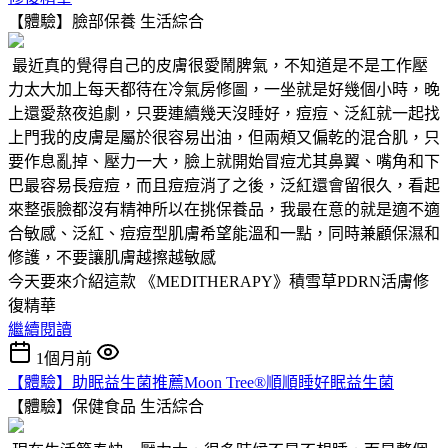
【體驗】臉部保養
生活綜合
最近真的覺得自己的皮膚很愛鬧脾氣，不知道是不是工作壓
力太大加上每天都待在冷氣房修圖，一坐就是好幾個小時，晚
上還愛熬夜追劇，只要連續幾天沒睡好，痘痘、泛紅就一起找
上門我的皮膚是屬於很容易出油，但兩頰又偏乾的混合肌，只
要作息亂掉、壓力一大，臉上就開始冒痘尤其鼻翼、嘴角和下
巴最容易長痘痘，而且痘痘消了之後，泛紅還會留很久，看起
來整張臉都沒有精神所以在挑保養品，我最在意的就是適不適
合敏感、泛紅、痘痘型肌膚希望能溫和一點，同時兼顧保濕和
修護，不要讓肌膚越擦越敏感
今天要來介紹這款 《MEDITHERAPY》積雪草PDRN活膚修
復精華
繼續閱讀
1個月前
【體驗】助眠益生菌推薦Moon Tree®順順睡好眠益生菌
【體驗】保健食品
生活綜合