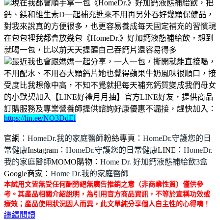
現在我都會順手拿一包《HomeDr.》好加鈣液態補給飲，把
鈣、鎂和維生素D一起補充進來不用再另外吞好幾顆保健品，
對我來說真的方便很多，也更容易養成每天固定補充的習慣現
在包包裡我都會放幾包《HomeDr.》好加鈣液態補給飲，想到
就喝一包，比以前天天提醒自己吞鈣片還容易得多
最近我也會跟媽媽一起分享，一人一包，撕開就能直接喝，
不用配水、不用吞大顆鈣片她也覺得蘋果牛奶風味很順口，接
受度比我想像中高，不知不覺就把每天補充鈣質變成我們母女
的小默契加入【LINE好禮月月抽】官方LINE好友，提供商品
訂購服務及專業營養師提供諮詢好康優惠不漏接，趕快加入：
https://lin.ee/NO3DdEl
官網：
HomeDr.我的家庭醫師
粉絲專頁：
HomeDr.守護您的日
常健康
Instagram：
HomeDr.守護您的日常健康
LINE：
HomeDr.
我的家庭醫師
MOMO購物：
Home Dr. 好加鈣液態補給飲3盒
Google商家：
Home Dr.我的家庭醫師
本試用文皆無受任何酬勞絕無廣告推銷之意（非商業性質）僅供參
考。其產品相關介紹說明，為引用官方商品資訊，不等於宣稱功效或
療效；產品使用狀況因人而異，此文單純分享個人自主性的心得唷！
繼續閱讀