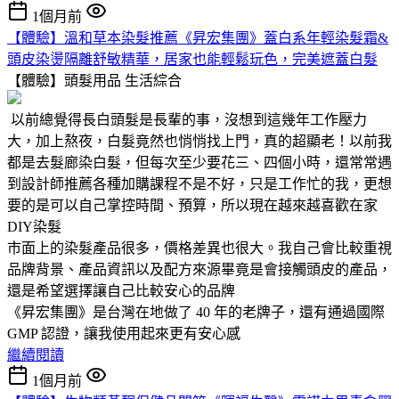
1個月前
【體驗】溫和草本染髮推薦《昇宏集團》蓋白系年輕染髮霜&
頭皮染燙隔離舒敏精華，居家也能輕鬆玩色，完美遮蓋白髮
【體驗】頭髮用品
生活綜合
以前總覺得長白頭髮是長輩的事，沒想到這幾年工作壓力
大，加上熬夜，白髮竟然也悄悄找上門，真的超顯老！以前我
都是去髮廊染白髮，但每次至少要花三、四個小時，還常常遇
到設計師推薦各種加購課程不是不好，只是工作忙的我，更想
要的是可以自己掌控時間、預算，所以現在越來越喜歡在家
DIY染髮
市面上的染髮產品很多，價格差異也很大。我自己會比較重視
品牌背景、產品資訊以及配方來源畢竟是會接觸頭皮的產品，
還是希望選擇讓自己比較安心的品牌
《昇宏集團》是台灣在地做了 40 年的老牌子，還有通過國際
GMP 認證，讓我使用起來更有安心感
繼續閱讀
1個月前