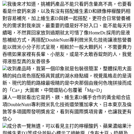
我後來才知道，挑補鈣產品不能只看鈣含量高不高，也要看
看是什麼鈣來源，以及有沒有搭配維生素D和鎂像檸檬酸鈣相
對容易補充，加上維生素D與鎂一起搭配，更符合日常營養補
充的需求對我來說，最重要的還是好不好入口、能不能每天持
續喝，不然買回家放到過期就太可惜了像HomeDr.採用的是液
態補給方式，再搭配DoubleNutri專利微米乳化技術讓液態營養
能以微米小分子形式呈現，相較於一般大顆鈣片，不需要費力
吞嚥如果家裡有長輩、小朋友，或是不太敢吞錠劑的人，我覺
得液態型真的友善很多
收到產品時，我第一個印象就是包裝很簡潔，整體採用大面
積的純白底色搭配極具質感的湖水綠點綴，視覺風格走的是清
新、現代的簡約路線最吸睛的是中央那個由幾何色塊拼接而成
的「Ca+」大圖案，中間還貼心包覆著「Mg+D」
讓人一眼就看出它是鈣、鎂、維生素D攜手合作的黃金組合這
項DoubleNutri專利微米乳化技術還榮獲加拿大、日本東京及倫
敦等多項國際發明獎肯定，看到有國際獎項背書，也讓我更有
信心
成分表一覽無遺，可以看見主打的檸檬酸鈣、蘋果濃縮果汁
與維生素D3等成分並貼心標示了過敏原（含有大豆、奶類及