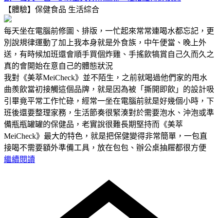
【體驗】保健食品
生活綜合
每天坐在電腦前修圖、排版，一忙起來常常連喝水都忘記，更
別說規律運動了加上我本身就是外食族，中午便當、晚上外
送，有時候加班還會順手買個炸雞、手搖飲犒賞自己久而久之
真的會開始在意自己的體態狀況
我對《美萃MeiCheck》並不陌生，之前就喝過他們家的甩水
曲羨飲當初接觸這個品牌，就是因為被「撕開即飲」的設計吸
引畢竟平常工作忙碌，經常一坐在電腦前就是好幾個小時，下
班後還要整理家務，生活節奏很緊湊對於需要泡水、沖泡或準
備瓶瓶罐罐的保健品，老實說很難長期堅持而《美萃
MeiCheck》最大的特色，就是把保健變得非常簡單，一包直
接喝不需要額外準備工具，放在包包、辦公桌抽屜都很方便
繼續閱讀