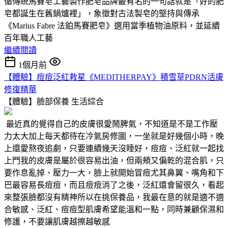
循傳統馬賽皂工藝製作肥皂品牌最有名的一句話就是「好的肥
皂都誕生在舊鍋爐裡」，象徵對古法製皂的堅持與傳承
《Marius Fabre 法鉑馬賽肥皂》選用當季植物油原料，並延續
百年職人工藝
繼續閱讀
1個月前
【體驗】痘痘泛紅救星《MEDITHERPAY》積雪草PDRN活膚
修復精華
【體驗】臉部保養
生活綜合
最近真的覺得自己的皮膚很愛鬧脾氣，不知道是不是工作壓
力太大加上每天都待在冷氣房修圖，一坐就是好幾個小時，晚
上還愛熬夜追劇，只要連續幾天沒睡好，痘痘、泛紅就一起找
上門我的皮膚是屬於很容易出油，但兩頰又偏乾的混合肌，只
要作息亂掉、壓力一大，臉上就開始冒痘尤其鼻翼、嘴角和下
巴最容易長痘痘，而且痘痘消了之後，泛紅還會留很久，看起
來整張臉都沒有精神所以在挑保養品，我最在意的就是適不適
合敏感、泛紅、痘痘型肌膚希望能溫和一點，同時兼顧保濕和
修護，不要讓肌膚越擦越敏感