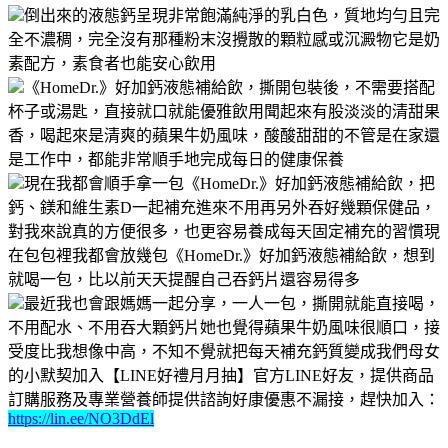
倒出來的液態鈣呈現非常飽滿純淨的乳白色，質地均勻且完
全不濃稠，完全沒有那種粉末沒攪散的顆粒感或沉澱物它是奶
素配方，素食者也能安心飲用
《HomeDr.》好加鈣液態補給飲，撕開包裝後，不需要搭配
杯子或湯匙，直接就口就能優雅飲用聞起來有股淡淡的清甜果
香，喝起來是清爽的蘋果牛奶風味，酸酸甜甜的不管是在家還
是工作中，都能非常順手地完成每日的健康保養
現在我都會順手拿一包《HomeDr.》好加鈣液態補給飲，把
鈣、鎂和維生素D一起補充進來不用再另外吞好幾顆保健品，
對我來說真的方便很多，也更容易養成每天固定補充的習慣現
在包包裡我都會放幾包《HomeDr.》好加鈣液態補給飲，想到
就喝一包，比以前天天提醒自己吞鈣片還容易得多
最近我也會跟媽媽一起分享，一人一包，撕開就能直接喝，
不用配水、不用吞大顆鈣片她也覺得蘋果牛奶風味很順口，接
受度比我想像中高，不知不覺就把每天補充鈣質變成我們母女
的小默契加入【LINE好禮月月抽】官方LINE好友，提供商品
訂購服務及專業營養師提供諮詢好康優惠不漏接，趕快加入：
https://lin.ee/NO3DdEl