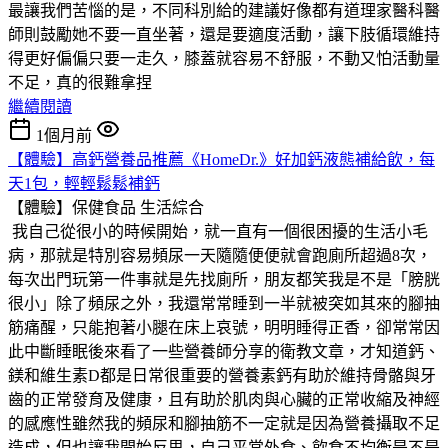
最讓我們苦惱的是，不同科別給的建議好像都有道理家醫科醫
師則鼓勵她不要一直坐著，還是要適度活動，讓下肢循環維持
得更好偏偏只要一走久，膝蓋就容易不舒服，不動又怕活動量
不足，真的很難拿捏
繼續閱讀
1個月前
【體驗】高鈣營養品推薦《HomeDr.》好加鈣液態補給飲，每
天1包，輕輕鬆鬆補鈣
【體驗】保健食品
生活綜合
我自己從很小的時候開始，就一直有一個很困擾的生活小毛
病，那就是特別容易頻尿一天隨隨便便就會跑廁所超過8次，
每次出門玩第一件事就是先找廁所，朋友都笑我是不是「膀胱
很小」除了頻尿之外，我還常常睡到一半就被突如其來的腳抽
筋痛醒，只能抱著小腿在床上哀號，明明睡得正香，卻常常因
此中斷睡眠後來看了一些營養師分享的衛教文章，才知道鈣、
鎂和維生素D都是日常很重要的營養素鈣有助於維持骨骼與牙
齒的正常發育及健康，且有助於肌肉與心臟的正常收縮及神經
的感應性雖然我的頻尿和腳抽筋不一定就是因為營養攝取不足
造成，但也讓我開始反思，自己平常外食、飲食不均衡是不是