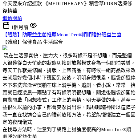
今天要來介紹這款 《MEDITHERAPY》積雪草PDRN活膚修
復精華
繼續閱讀
1個月前
【體驗】助眠益生菌推薦Moon Tree®順順睡好眠益生菌
【體驗】保健食品
生活綜合
現在生活節奏快、壓力大，很多時候不是不想睡，而是整個
人很難從白天忙碌的狀態切換到放鬆模式身為一個網拍美編，
每天工作就是修圖、排版、上架商品，有時候一組商品改來改
去就是好幾個小時下班回到家後，明明身體很累，腦袋卻還停
不下來洗完澡習慣躺在床上滑手機、追劇、看小說，常常一抬
頭就已經凌晨一兩點了有時候明明很想睡，關燈後腦袋卻開始
自動開啟「回想模式」工作上的事情、明天要做的事、甚至一
些很久以前的小事，都會突然冒出來，越想越精神所以這陣子
我一直在找適合自己的睡前放鬆方法，希望能慢慢建立一個固
定的夜間儀式
在找尋方法時，注意到了網路上討論度很高的Moon Tree®順
順睡好眠益生菌