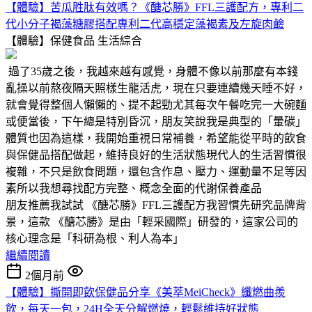
【體驗】苦瓜胜肽有效嗎？《醣芯勝》FFL三護配方，專利二
代小分子褐藻糖膠搭配專利二代高穩定藻褐素及左旋肉鹼
【體驗】保健食品
生活綜合
過了35歲之後，我越來越有感覺，身體不像以前那麼有本錢
亂操以前熬夜隔天照樣生龍活虎，現在只要連續幾天睡不好，
就會覺得整個人懶懶的、提不起勁尤其每次午餐吃完一大碗麵
或便當後，下午總是特別昏沉，朋友笑說我是典型的「暈碳」
體質也因為這樣，我開始重視日常補養，希望能從平時的飲食
與保健品搭配做起，維持良好的生活狀態現代人的生活習慣很
複雜，不只是飲食問題，還包含作息、壓力、運動量不足等因
素所以我想尋找配方完整、概念全面的代謝保養產品
朋友推薦我試試 《醣芯勝》FFL三護配方我習慣先研究品牌背
景，這款 《醣芯勝》是由「輕采國際」研發的，這家公司的
核心理念是「科研為根、利人為本」
繼續閱讀
2個月前
【體驗】撕開即飲保健品分享《美萃MeiCheck》纖燃曲羨
飲，每天一包，24H全天分解燃燒，輕鬆維持好狀態