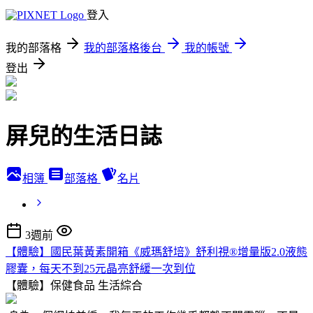
登入
我的部落格
我的部落格後台
我的帳號
登出
屏兒的生活日誌
相簿
部落格
名片
3週前
【體驗】國民葉黃素開箱《威瑪舒培》舒利視®增量版2.0液態
膠囊，每天不到25元晶亮舒緩一次到位
【體驗】保健食品
生活綜合