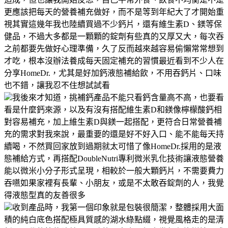
更應該把每天的營養補充做好，而不是等到年紀大了才開始重
視其實這幾年我也陸續買過不少鈣片，還有維生素D、鎂等保
健品，不過大多都是一顆顆的錠劑有些真的又厚又大，每次吞
之前都要先做好心理準備，久了反而越來越容易偷懶常常想到
才吃，根本沒辦法養成每天固定補充的習慣最近看到不少人在
分享HomeDr.，尤其是好加鈣液態補給飲，不用吞鈣片、口味
也不錯，讓我忍不住想試試看
我後來才知道，挑補鈣產品不能只看鈣含量高不高，也要看
看是什麼鈣來源，以及有沒有搭配維生素D和鎂像檸檬酸鈣相
對容易補充，加上維生素D與鎂一起搭配，更符合日常營養補
充的需求對我來說，最重要的還是好不好入口、能不能每天持
續喝，不然買回家放到過期就太可惜了像HomeDr.採用的是液
態補給方式，再搭配DoubleNutri專利微米乳化技術讓液態營養
能以微米小分子形式呈現，相較於一般大顆鈣片，不需要費力
吞嚥如果家裡有長輩、小朋友，或是不太敢吞錠劑的人，我覺
得液態型真的友善很多
收到產品時，我第一個印象就是包裝很簡潔，整體採用大面
積的純白底色搭配極具質感的湖水綠點綴，視覺風格走的是清