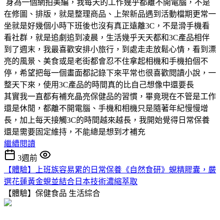
身為一個網拍美編，我每天的工作幾乎都離不開電腦，不是
在修圖、排版，就是整理商品、上架新品遇到活動檔期更常一
坐就是好幾個小時下班後也沒有真正遠離3C，不是滑手機看
看社群，就是追劇追到凌晨，生活幾乎天天都和3C產品相伴
到了週末，我最喜歡安排小旅行，到處走走放鬆心情，看到漂
亮的風景、美食或是老街都會忍不住拿起相機和手機拍個不
停，希望把每一個畫面都記錄下來平常也很喜歡閱讀小說，一
整天下來，使用3C產品的時間真的比自己想像中還要長
其實我一直都有補充晶亮保健品的習慣，畢竟現在不管是工作
還是休閒，都離不開電腦、手機和相機只是隨著年紀慢慢增
長，加上每天接觸3C的時間越來越長，我開始覺得日常保養
還是需要固定維持，不能總是想到才補充
繼續閱讀
3週前
【體驗】上班族容易累的日常保養《自然食研》蜆精膠囊，嚴
選花蓮黃金蜆並結合日本技術濃縮萃取
【體驗】保健食品
生活綜合