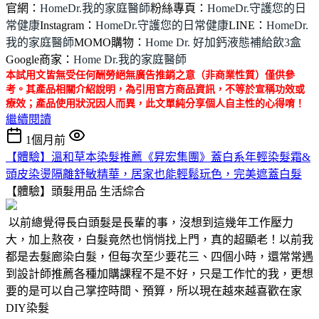
官網：
HomeDr.我的家庭醫師
粉絲專頁：
HomeDr.守護您的日
常健康
Instagram：
HomeDr.守護您的日常健康
LINE：
HomeDr.
我的家庭醫師
MOMO購物：
Home Dr. 好加鈣液態補給飲3盒
Google商家：
Home Dr.我的家庭醫師
本試用文皆無受任何酬勞絕無廣告推銷之意（非商業性質）僅供參
考。其產品相關介紹說明，為引用官方商品資訊，不等於宣稱功效或
療效；產品使用狀況因人而異，此文單純分享個人自主性的心得唷！
繼續閱讀
1個月前
【體驗】溫和草本染髮推薦《昇宏集團》蓋白系年輕染髮霜&
頭皮染燙隔離舒敏精華，居家也能輕鬆玩色，完美遮蓋白髮
【體驗】頭髮用品
生活綜合
以前總覺得長白頭髮是長輩的事，沒想到這幾年工作壓力
大，加上熬夜，白髮竟然也悄悄找上門，真的超顯老！以前我
都是去髮廊染白髮，但每次至少要花三、四個小時，還常常遇
到設計師推薦各種加購課程不是不好，只是工作忙的我，更想
要的是可以自己掌控時間、預算，所以現在越來越喜歡在家
DIY染髮