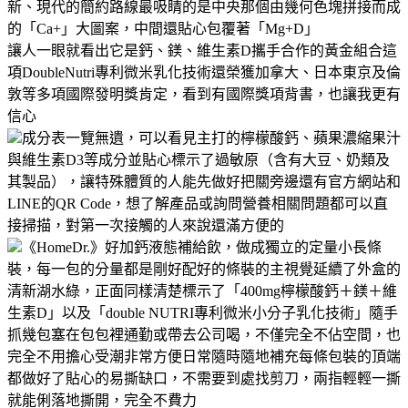
新、現代的簡約路線最吸睛的是中央那個由幾何色塊拼接而成
的「Ca+」大圖案，中間還貼心包覆著「Mg+D」
讓人一眼就看出它是鈣、鎂、維生素D攜手合作的黃金組合這
項DoubleNutri專利微米乳化技術還榮獲加拿大、日本東京及倫
敦等多項國際發明獎肯定，看到有國際獎項背書，也讓我更有
信心
成分表一覽無遺，可以看見主打的檸檬酸鈣、蘋果濃縮果汁
與維生素D3等成分並貼心標示了過敏原（含有大豆、奶類及
其製品），讓特殊體質的人能先做好把關旁邊還有官方網站和
LINE的QR Code，想了解產品或詢問營養相關問題都可以直
接掃描，對第一次接觸的人來說還滿方便的
《HomeDr.》好加鈣液態補給飲，做成獨立的定量小長條
裝，每一包的分量都是剛好配好的條裝的主視覺延續了外盒的
清新湖水綠，正面同樣清楚標示了「400mg檸檬酸鈣＋鎂＋維
生素D」以及「double NUTRI專利微米小分子乳化技術」隨手
抓幾包塞在包包裡通勤或帶去公司喝，不僅完全不佔空間，也
完全不用擔心受潮非常方便日常隨時隨地補充每條包裝的頂端
都做好了貼心的易撕缺口，不需要到處找剪刀，兩指輕輕一撕
就能俐落地撕開，完全不費力