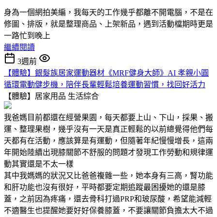
身為一個網拍美編，我每天的工作幾乎都離不開電腦，不是在
修圖、排版，就是整理商品、上架新品，遇到活動檔期時更是
一路忙到晚上
繼續閱讀
3週前
【體驗】銀髮族居家運動器材《MRF健身大師》AI 孝親小圓
循環電動健步機，陪伴長輩輕鬆培養運動習慣，找回好活力
【體驗】居家用品
生活綜合
我爸媽目前都還在經營果園，每天都要上山、下山，採果、搬
運、整理果樹，幾乎沒有一天是真正輕鬆的以前總覺得他們每
天都有在活動，應該算是有運動，但隨著年紀慢慢增長，這兩
年開始陸續出現膝關節不舒服的問題才發現工作勞動和規律運
動其實還是不太一樣
其中我媽媽的狀況又比爸爸複雜一些，她本身有三高，腎功能
和肝功能也沒有很好，平時都要定期追蹤最困擾她的還是膝
蓋，之前因為疼痛，還去骨科打過PRP和玻尿酸，希望能減輕
不適醫生也提醒她要好好保養膝蓋，不要讓關節負擔太大不過