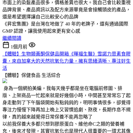
市面上的染髮產品很多，價格差異也很大。我自己會比較重視
品牌背景、產品資訊以及配方來源畢竟是會接觸頭皮的產品，
還是希望選擇讓自己比較安心的品牌
《昇宏集團》是台灣在地做了 40 年的老牌子，還有通過國際
GMP 認證，讓我使用起來更有安心感
繼續閱讀
1個月前
【體驗】生物類黃酮保健品開箱《暉福生醫》雪諾力思素食膠
囊，來自加拿大的天然抗氧化力量，擁有思緒清晰、專注好生
活
【體驗】保健食品
生活綜合
身為一個網拍美編，我每天幾乎都是坐在電腦前修圖、排
版、上架商品一忙起來就是好幾個小時，中間甚至常常忘了起
身走動到了下午腦袋開始有點鈍鈍的，明明事情很多，卻覺得
專注力慢慢下降再加上晚上又習慣追劇、熬夜，長期作息不規
律，真的越來越覺得日常保養不能再忽略了
以前我保養大多都只想到膠原蛋白、維他命C之類的營養補
充，後來才發現，其實抗氧化也是現代人很重要的一環尤其像