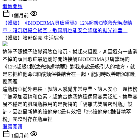
繼續閱讀
1個月前
【體驗】《BIODERMA貝膚黛瑪》12%超級C酸激光煥膚精
華，暗沉粗糙全掃空，敏感肌也能安全降落的拋光神器！
【體驗】臉部保養
生活綜合
這陣子照鏡子總覺得臉色暗沉、摸起來粗糙，甚至還有一些消
不掉的頑固瑕疵最近剛好開始接觸BIODERMA貝膚黛瑪的
《12%超級C酸激光煥膚精華》對我來說最吸引人的地方，就
是它把維他命C和酸類保養結合在一起，能同時改善暗沉和粗
糙問題
這瓶精華從外包裝，就讓人感覺非常專業、讓人安心！還標榜
了無添加酒精和色素，超適合像我這種偶爾容易泛紅、換季容
易不穩定的肌膚瓶採用的是獨特的「隔離式雙層密封瓶」設
計，因為最新鮮的維他命C最有效把「2%維他命C醣苷精萃
粉」完整封存在瓶蓋裡
繼續閱讀
1個月前