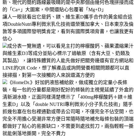
新、現代的簡約路線最吸睛的是中央那個由幾何色塊拼接而成
的「Ca+」大圖案，中間還貼心包覆著「Mg+D」
讓人一眼就看出它是鈣、鎂、維生素D攜手合作的黃金組合這
項DoubleNutri專利微米乳化技術還榮獲加拿大、日本東京及倫
敦等多項國際發明獎肯定，看到有國際獎項背書，也讓我更有
信心
成分表一覽無遺，可以看見主打的檸檬酸鈣、蘋果濃縮果汁
與維生素D3等成分並貼心標示了過敏原（含有大豆、奶類及
其製品），讓特殊體質的人能先做好把關旁邊還有官方網站和
LINE的QR Code，想了解產品或詢問營養相關問題都可以直
接掃描，對第一次接觸的人來說還滿方便的
《HomeDr.》好加鈣液態補給飲，做成獨立的定量小長條
裝，每一包的分量都是剛好配好的條裝的主視覺延續了外盒的
清新湖水綠，正面同樣清楚標示了「400mg檸檬酸鈣＋鎂＋維
生素D」以及「double NUTRI專利微米小分子乳化技術」隨手
抓幾包塞在包包裡通勤或帶去公司喝，不僅完全不佔空間，也
完全不用擔心受潮非常方便日常隨時隨地補充每條包裝的頂端
都做好了貼心的易撕缺口，不需要到處找剪刀，兩指輕輕一撕
就能俐落地撕開，完全不費力