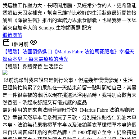
我這種工作壓力大、長時間用腦、又經常外食的人，更希望能
透過每天固定補充，幫自己維持比較好的生活狀態最近開始接
觸到《暉福生醫》推出的雪諾力思素食膠囊，也是我第一次認
識來自加拿大的 Senolyx 生物類黃酮 配方
繼續閱讀
1個月前
【體驗】法國製造進口《Marius Fabre 法鉑馬賽肥皂》幸福天
然草本皂 ，每天最療癒的時光
【體驗】身體保養
生活綜合
以前洗澡對我來說只是例行公事，但這幾年慢慢發現，生活
已經夠忙夠累了如果能在一天結束前留一點時間給自己，其實
是一件很幸福的事所以現在挑選沐浴用品時，我特別喜歡有天
然香氣、洗起來舒服又有儀式感的產品
最近使用的是來自法國普羅旺斯的《Marius Fabre 法鉑馬賽肥
皂》幸福天然草本皂系列買了三款，分別是法鉑杏仁乳油木草
本皂、法鉑無花果橄欖草本皂以及法鉑薰衣草橄欖草本皂這個
來自法國普羅旺斯的百年品牌，自1900年創立至今，仍堅持遵