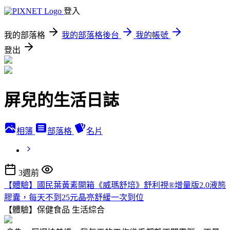
登入
我的部落格
我的部落格後台
我的帳號
登出
屏兒的生活日誌
相簿
部落格
名片
3週前
【體驗】國民葉黃素開箱《威瑪舒培》舒利視®增量版2.0液態
膠囊，每天不到25元晶亮舒緩一次到位
【體驗】保健食品
生活綜合