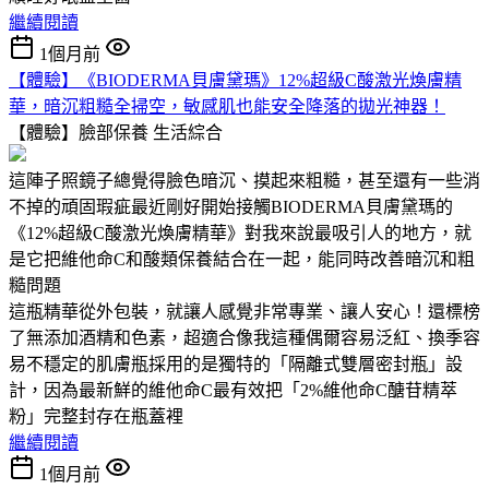
繼續閱讀
1個月前
【體驗】《BIODERMA貝膚黛瑪》12%超級C酸激光煥膚精
華，暗沉粗糙全掃空，敏感肌也能安全降落的拋光神器！
【體驗】臉部保養
生活綜合
這陣子照鏡子總覺得臉色暗沉、摸起來粗糙，甚至還有一些消
不掉的頑固瑕疵最近剛好開始接觸BIODERMA貝膚黛瑪的
《12%超級C酸激光煥膚精華》對我來說最吸引人的地方，就
是它把維他命C和酸類保養結合在一起，能同時改善暗沉和粗
糙問題
這瓶精華從外包裝，就讓人感覺非常專業、讓人安心！還標榜
了無添加酒精和色素，超適合像我這種偶爾容易泛紅、換季容
易不穩定的肌膚瓶採用的是獨特的「隔離式雙層密封瓶」設
計，因為最新鮮的維他命C最有效把「2%維他命C醣苷精萃
粉」完整封存在瓶蓋裡
繼續閱讀
1個月前