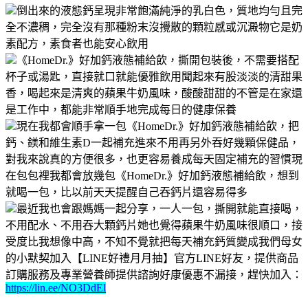
倒出來的液態鈣呈現非常飽滿純淨的乳白色，質地均勻且完
全不濃稠，完全沒有那種粉末沒攪散的顆粒感或沉澱物它是奶
素配方，素食者也能安心飲用
《HomeDr.》好加鈣液態補給飲，撕開包裝後，不需要搭配
杯子或湯匙，直接就口就能優雅飲用聞起來有股淡淡的清甜果
香，喝起來是清爽的蘋果牛奶風味，酸酸甜甜的不管是在家還
是工作中，都能非常順手地完成每日的健康保養
現在我都會順手拿一包《HomeDr.》好加鈣液態補給飲，把
鈣、鎂和維生素D一起補充進來不用再另外吞好幾顆保健品，
對我來說真的方便很多，也更容易養成每天固定補充的習慣現
在包包裡我都會放幾包《HomeDr.》好加鈣液態補給飲，想到
就喝一包，比以前天天提醒自己吞鈣片還容易得多
最近我也會跟媽媽一起分享，一人一包，撕開就能直接喝，
不用配水、不用吞大顆鈣片她也覺得蘋果牛奶風味很順口，接
受度比我想像中高，不知不覺就把每天補充鈣質變成我們母女
的小默契加入【LINE好禮月月抽】官方LINE好友，提供商品
訂購服務及專業營養師提供諮詢好康優惠不漏接，趕快加入：
https://lin.ee/NO3DdEl