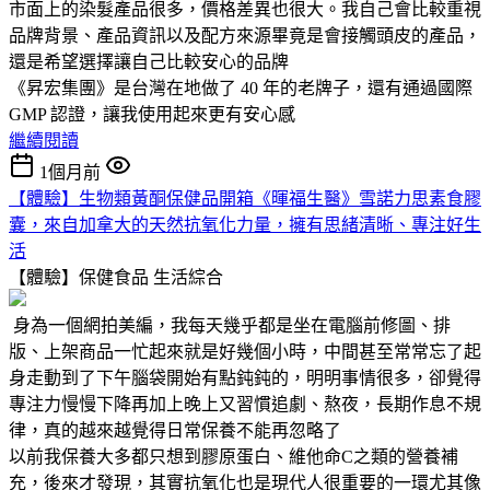
市面上的染髮產品很多，價格差異也很大。我自己會比較重視
品牌背景、產品資訊以及配方來源畢竟是會接觸頭皮的產品，
還是希望選擇讓自己比較安心的品牌
《昇宏集團》是台灣在地做了 40 年的老牌子，還有通過國際
GMP 認證，讓我使用起來更有安心感
繼續閱讀
1個月前
【體驗】生物類黃酮保健品開箱《暉福生醫》雪諾力思素食膠
囊，來自加拿大的天然抗氧化力量，擁有思緒清晰、專注好生
活
【體驗】保健食品
生活綜合
身為一個網拍美編，我每天幾乎都是坐在電腦前修圖、排
版、上架商品一忙起來就是好幾個小時，中間甚至常常忘了起
身走動到了下午腦袋開始有點鈍鈍的，明明事情很多，卻覺得
專注力慢慢下降再加上晚上又習慣追劇、熬夜，長期作息不規
律，真的越來越覺得日常保養不能再忽略了
以前我保養大多都只想到膠原蛋白、維他命C之類的營養補
充，後來才發現，其實抗氧化也是現代人很重要的一環尤其像