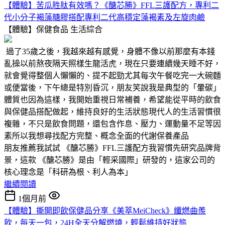
【體驗】苦瓜胜肽有效嗎？《醣芯勝》FFL三護配方，專利二
代小分子褐藻糖膠搭配專利二代高穩定藻褐素及左旋肉鹼
【體驗】保健食品
生活綜合
過了35歲之後，我越來越有感覺，身體不像以前那麼有本錢
亂操以前熬夜隔天照樣生龍活虎，現在只要連續幾天睡不好，
就會覺得整個人懶懶的、提不起勁尤其每次午餐吃完一大碗麵
或便當後，下午總是特別昏沉，朋友笑說我是典型的「暈碳」
體質也因為這樣，我開始重視日常補養，希望能從平時的飲食
與保健品搭配做起，維持良好的生活狀態現代人的生活習慣很
複雜，不只是飲食問題，還包含作息、壓力、運動量不足等因
素所以我想尋找配方完整、概念全面的代謝保養產品
朋友推薦我試試 《醣芯勝》FFL三護配方我習慣先研究品牌背
景，這款 《醣芯勝》是由「輕采國際」研發的，這家公司的
核心理念是「科研為根、利人為本」
繼續閱讀
1個月前
【體驗】撕開即飲保健品分享《美萃MeiCheck》纖燃曲羨
飲，每天一包，24H全天分解燃燒，輕鬆維持好狀態