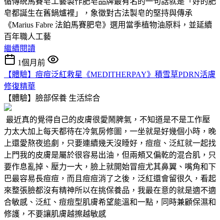
循傳統馬賽皂工藝製作肥皂品牌最有名的一句話就是「好的肥
皂都誕生在舊鍋爐裡」，象徵對古法製皂的堅持與傳承
《Marius Fabre 法鉑馬賽肥皂》選用當季植物油原料，並延續
百年職人工藝
繼續閱讀
1個月前
【體驗】痘痘泛紅救星《MEDITHERPAY》積雪草PDRN活膚
修復精華
【體驗】臉部保養
生活綜合
最近真的覺得自己的皮膚很愛鬧脾氣，不知道是不是工作壓
力太大加上每天都待在冷氣房修圖，一坐就是好幾個小時，晚
上還愛熬夜追劇，只要連續幾天沒睡好，痘痘、泛紅就一起找
上門我的皮膚是屬於很容易出油，但兩頰又偏乾的混合肌，只
要作息亂掉、壓力一大，臉上就開始冒痘尤其鼻翼、嘴角和下
巴最容易長痘痘，而且痘痘消了之後，泛紅還會留很久，看起
來整張臉都沒有精神所以在挑保養品，我最在意的就是適不適
合敏感、泛紅、痘痘型肌膚希望能溫和一點，同時兼顧保濕和
修護，不要讓肌膚越擦越敏感