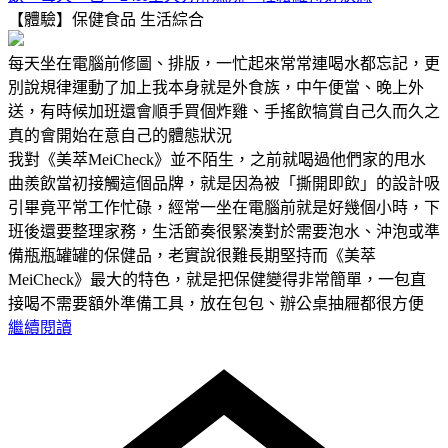
【體驗】保健食品
生活綜合
每天坐在電腦前修圖、排版，一忙起來常常連喝水都忘記，更
別說規律運動了加上我本身就是外食族，中午便當、晚上外
送，有時候加班還會順手買個炸雞、手搖飲犒賞自己久而久之
真的會開始在意自己的體態狀況
我對《美萃MeiCheck》並不陌生，之前就喝過他們家的甩水
曲羨飲當初接觸這個品牌，就是因為被「撕開即飲」的設計吸
引畢竟平常工作忙碌，經常一坐在電腦前就是好幾個小時，下
班後還要整理家務，生活節奏很緊湊對於需要泡水、沖泡或準
備瓶瓶罐罐的保健品，老實說很難長期堅持而《美萃
MeiCheck》最大的特色，就是把保健變得非常簡單，一包直
接喝不需要額外準備工具，放在包包、辦公桌抽屜都很方便
繼續閱讀