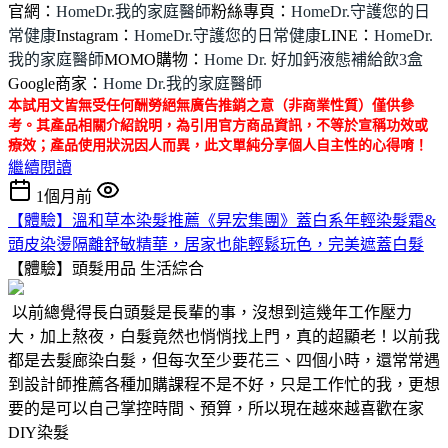
官網：
HomeDr.我的家庭醫師
粉絲專頁：
HomeDr.守護您的日
常健康
Instagram：
HomeDr.守護您的日常健康
LINE：
HomeDr.
我的家庭醫師
MOMO購物：
Home Dr. 好加鈣液態補給飲3盒
Google商家：
Home Dr.我的家庭醫師
本試用文皆無受任何酬勞絕無廣告推銷之意（非商業性質）僅供參
考。其產品相關介紹說明，為引用官方商品資訊，不等於宣稱功效或
療效；產品使用狀況因人而異，此文單純分享個人自主性的心得唷！
繼續閱讀
1個月前
【體驗】溫和草本染髮推薦《昇宏集團》蓋白系年輕染髮霜&
頭皮染燙隔離舒敏精華，居家也能輕鬆玩色，完美遮蓋白髮
【體驗】頭髮用品
生活綜合
以前總覺得長白頭髮是長輩的事，沒想到這幾年工作壓力
大，加上熬夜，白髮竟然也悄悄找上門，真的超顯老！以前我
都是去髮廊染白髮，但每次至少要花三、四個小時，還常常遇
到設計師推薦各種加購課程不是不好，只是工作忙的我，更想
要的是可以自己掌控時間、預算，所以現在越來越喜歡在家
DIY染髮