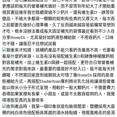
更應該把每天的營養補充做好，而不是等到年紀大了才開始重
視其實這幾年我也陸續買過不少鈣片，還有維生素D、鎂等保
健品，不過大多都是一顆顆的錠劑有些真的又厚又大，每次吞
之前都要先做好心理準備，久了反而越來越容易偷懶常常想到
才吃，根本沒辦法養成每天固定補充的習慣最近看到不少人在
分享HomeDr.，尤其是好加鈣液態補給飲，不用吞鈣片、口味
也不錯，讓我忍不住想試試看
我後來才知道，挑補鈣產品不能只看鈣含量高不高，也要看
看是什麼鈣來源，以及有沒有搭配維生素D和鎂像檸檬酸鈣相
對容易補充，加上維生素D與鎂一起搭配，更符合日常營養補
充的需求對我來說，最重要的還是好不好入口、能不能每天持
續喝，不然買回家放到過期就太可惜了像HomeDr.採用的是液
態補給方式，再搭配DoubleNutri專利微米乳化技術讓液態營養
能以微米小分子形式呈現，相較於一般大顆鈣片，不需要費力
吞嚥如果家裡有長輩、小朋友，或是不太敢吞錠劑的人，我覺
得液態型真的友善很多
收到產品時，我第一個印象就是包裝很簡潔，整體採用大面
積的純白底色搭配極具質感的湖水綠點綴，視覺風格走的是清