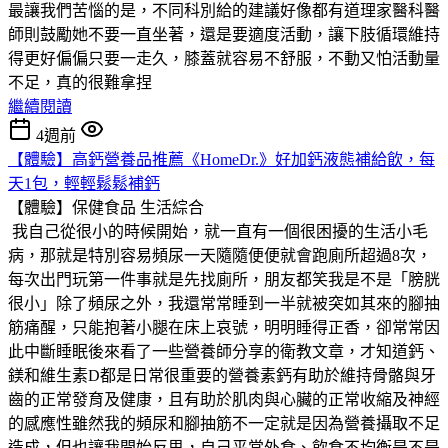
最讓我們苦惱的是，不同科別給的建議好像都有道理家醫科醫
師則鼓勵她不要一直坐著，還是要適度活動，讓下肢循環維持
得更好偏偏只要一走久，膝蓋就容易不舒服，不動又怕活動量
不足，真的很難拿捏
繼續閱讀
4週前
【體驗】高鈣營養品推薦《HomeDr.》好加鈣液態補給飲，每
天1包，輕輕鬆鬆補鈣
【體驗】保健食品
生活綜合
我自己從很小的時候開始，就一直有一個很困擾的生活小毛
病，那就是特別容易頻尿一天隨隨便便就會跑廁所超過8次，
每次出門玩第一件事就是先找廁所，朋友都笑我是不是「膀胱
很小」除了頻尿之外，我還常常睡到一半就被突如其來的腳抽
筋痛醒，只能抱著小腿在床上哀號，明明睡得正香，卻常常因
此中斷睡眠後來看了一些營養師分享的衛教文章，才知道鈣、
鎂和維生素D都是日常很重要的營養素鈣有助於維持骨骼與牙
齒的正常發育及健康，且有助於肌肉與心臟的正常收縮及神經
的感應性雖然我的頻尿和腳抽筋不一定就是因為營養攝取不足
造成，但也讓我開始反思，自己平常外食、飲食不均衡是不是