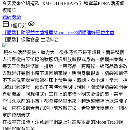
今天要來介紹這款 《MEDITHERAPY》積雪草PDRN活膚修
復精華
繼續閱讀
1個月前
【體驗】助眠益生菌推薦Moon Tree®順順睡好眠益生菌
【體驗】保健食品
生活綜合
現在生活節奏快、壓力大，很多時候不是不想睡，而是整個
人很難從白天忙碌的狀態切換到放鬆模式身為一個網拍美編，
每天工作就是修圖、排版、上架商品，有時候一組商品改來改
去就是好幾個小時下班回到家後，明明身體很累，腦袋卻還停
不下來洗完澡習慣躺在床上滑手機、追劇、看小說，常常一抬
頭就已經凌晨一兩點了有時候明明很想睡，關燈後腦袋卻開始
自動開啟「回想模式」工作上的事情、明天要做的事、甚至一
些很久以前的小事，都會突然冒出來，越想越精神所以這陣子
我一直在找適合自己的睡前放鬆方法，希望能慢慢建立一個固
定的夜間儀式
在找尋方法時，注意到了網路上討論度很高的Moon Tree®順
順睡好眠益生菌