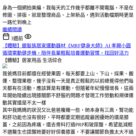
身為一個網拍美編，我每天的工作幾乎都離不開電腦，不是在
修圖、排版，就是整理商品、上架新品，遇到活動檔期時更是
一路忙到晚上
繼續閱讀
3週前
【體驗】銀髮族居家運動器材《MRF健身大師》AI 孝親小圓
循環電動健步機，陪伴長輩輕鬆培養運動習慣，找回好活力
【體驗】居家用品
生活綜合
我爸媽目前都還在經營果園，每天都要上山、下山，採果、搬
運、整理果樹，幾乎沒有一天是真正輕鬆的以前總覺得他們每
天都有在活動，應該算是有運動，但隨著年紀慢慢增長，這兩
年開始陸續出現膝關節不舒服的問題才發現工作勞動和規律運
動其實還是不太一樣
其中我媽媽的狀況又比爸爸複雜一些，她本身有三高，腎功能
和肝功能也沒有很好，平時都要定期追蹤最困擾她的還是膝
蓋，之前因為疼痛，還去骨科打過PRP和玻尿酸，希望能減輕
不適醫生也提醒她要好好保養膝蓋，不要讓關節負擔太大不過