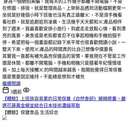
身為一個網拍美編，我每天的工作幾乎都離不開電腦，不是
在修圖、排版，就是整理商品、上架新品遇到活動檔期更常一
坐就是好幾個小時下班後也沒有真正遠離3C，不是滑手機看
看社群，就是追劇追到凌晨，生活幾乎天天都和3C產品相伴
到了週末，我最喜歡安排小旅行，到處走走放鬆心情，看到漂
亮的風景、美食或是老街都會忍不住拿起相機和手機拍個不
停，希望把每一個畫面都記錄下來平常也很喜歡閱讀小說，一
整天下來，使用3C產品的時間真的比自己想像中還要長
其實我一直都有補充晶亮保健品的習慣，畢竟現在不管是工作
還是休閒，都離不開電腦、手機和相機只是隨著年紀慢慢增
長，加上每天接觸3C的時間越來越長，我開始覺得日常保養
還是需要固定維持，不能總是想到才補充
繼續閱讀
3週前
【體驗】上班族容易累的日常保養《自然食研》蜆精膠囊，嚴
選花蓮黃金蜆並結合日本技術濃縮萃取
【體驗】保健食品
生活綜合