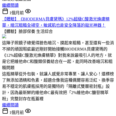
繼續閱讀
1個月前
【體驗】《BIODERMA貝膚黛瑪》12%超級C酸激光煥膚精
華，暗沉粗糙全掃空，敏感肌也能安全降落的拋光神器！
【體驗】臉部保養
生活綜合
這陣子照鏡子總覺得臉色暗沉、摸起來粗糙，甚至還有一些消
不掉的頑固瑕疵最近剛好開始接觸BIODERMA貝膚黛瑪的
《12%超級C酸激光煥膚精華》對我來說最吸引人的地方，就
是它把維他命C和酸類保養結合在一起，能同時改善暗沉和粗
糙問題
這瓶精華從外包裝，就讓人感覺非常專業、讓人安心！還標榜
了無添加酒精和色素，超適合像我這種偶爾容易泛紅、換季容
易不穩定的肌膚瓶採用的是獨特的「隔離式雙層密封瓶」設
計，因為最新鮮的維他命C最有效把「2%維他命C醣苷精萃
粉」完整封存在瓶蓋裡
繼續閱讀
1個月前