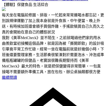
【體驗】保健食品
生活綜合
每天坐在電腦前修圖、排版，一忙起來常常連喝水都忘記，更
別說規律運動了加上我本身就是外食族，中午便當、晚上外
送，有時候加班還會順手買個炸雞、手搖飲犒賞自己久而久之
真的會開始在意自己的體態狀況
我對《美萃MeiCheck》並不陌生，之前就喝過他們家的甩水
曲羨飲當初接觸這個品牌，就是因為被「撕開即飲」的設計吸
引畢竟平常工作忙碌，經常一坐在電腦前就是好幾個小時，下
班後還要整理家務，生活節奏很緊湊對於需要泡水、沖泡或準
備瓶瓶罐罐的保健品，老實說很難長期堅持而《美萃
MeiCheck》最大的特色，就是把保健變得非常簡單，一包直
接喝不需要額外準備工具，放在包包、辦公桌抽屜都很方便
繼續閱讀