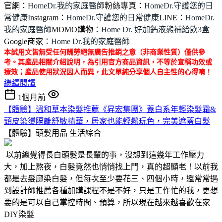
官網：
HomeDr.我的家庭醫師
粉絲專頁：
HomeDr.守護您的日
常健康
Instagram：
HomeDr.守護您的日常健康
LINE：
HomeDr.
我的家庭醫師
MOMO購物：
Home Dr. 好加鈣液態補給飲3盒
Google商家：
Home Dr.我的家庭醫師
本試用文皆無受任何酬勞絕無廣告推銷之意（非商業性質）僅供參
考。其產品相關介紹說明，為引用官方商品資訊，不等於宣稱功效或
療效；產品使用狀況因人而異，此文單純分享個人自主性的心得唷！
繼續閱讀
1個月前
【體驗】溫和草本染髮推薦《昇宏集團》蓋白系年輕染髮霜&
頭皮染燙隔離舒敏精華，居家也能輕鬆玩色，完美遮蓋白髮
【體驗】頭髮用品
生活綜合
以前總覺得長白頭髮是長輩的事，沒想到這幾年工作壓力
大，加上熬夜，白髮竟然也悄悄找上門，真的超顯老！以前我
都是去髮廊染白髮，但每次至少要花三、四個小時，還常常遇
到設計師推薦各種加購課程不是不好，只是工作忙的我，更想
要的是可以自己掌控時間、預算，所以現在越來越喜歡在家
DIY染髮