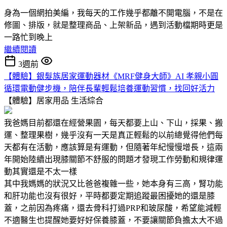
身為一個網拍美編，我每天的工作幾乎都離不開電腦，不是在
修圖、排版，就是整理商品、上架新品，遇到活動檔期時更是
一路忙到晚上
繼續閱讀
3週前
【體驗】銀髮族居家運動器材《MRF健身大師》AI 孝親小圓
循環電動健步機，陪伴長輩輕鬆培養運動習慣，找回好活力
【體驗】居家用品
生活綜合
我爸媽目前都還在經營果園，每天都要上山、下山，採果、搬
運、整理果樹，幾乎沒有一天是真正輕鬆的以前總覺得他們每
天都有在活動，應該算是有運動，但隨著年紀慢慢增長，這兩
年開始陸續出現膝關節不舒服的問題才發現工作勞動和規律運
動其實還是不太一樣
其中我媽媽的狀況又比爸爸複雜一些，她本身有三高，腎功能
和肝功能也沒有很好，平時都要定期追蹤最困擾她的還是膝
蓋，之前因為疼痛，還去骨科打過PRP和玻尿酸，希望能減輕
不適醫生也提醒她要好好保養膝蓋，不要讓關節負擔太大不過