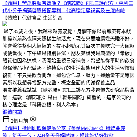
【體驗】苦瓜胜肽有效嗎？《醣芯勝》FFL三護配方，專利二
代小分子褐藻糖膠搭配專利二代高穩定藻褐素及左旋肉鹼
【體驗】保健食品
生活綜合
過了35歲之後，我越來越有感覺，身體不像以前那麼有本錢
亂操以前熬夜隔天照樣生龍活虎，現在只要連續幾天睡不好，
就會覺得整個人懶懶的、提不起勁尤其每次午餐吃完一大碗麵
或便當後，下午總是特別昏沉，朋友笑說我是典型的「暈碳」
體質也因為這樣，我開始重視日常補養，希望能從平時的飲食
與保健品搭配做起，維持良好的生活狀態現代人的生活習慣很
複雜，不只是飲食問題，還包含作息、壓力、運動量不足等因
素所以我想尋找配方完整、概念全面的代謝保養產品
朋友推薦我試試 《醣芯勝》FFL三護配方我習慣先研究品牌背
景，這款 《醣芯勝》是由「輕采國際」研發的，這家公司的
核心理念是「科研為根、利人為本」
繼續閱讀
2個月前
【體驗】撕開即飲保健品分享《美萃MeiCheck》纖燃曲羨
飲，每天一包，24H全天分解燃燒，輕鬆維持好狀態