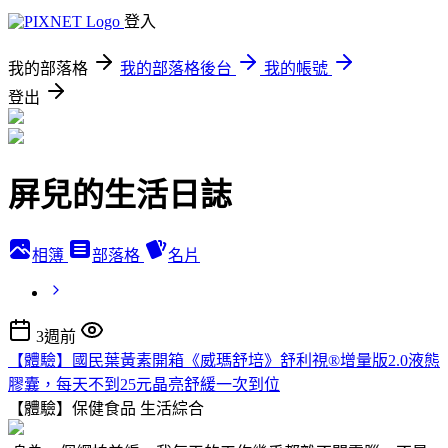
登入
我的部落格
我的部落格後台
我的帳號
登出
屏兒的生活日誌
相簿
部落格
名片
3週前
【體驗】國民葉黃素開箱《威瑪舒培》舒利視®增量版2.0液態
膠囊，每天不到25元晶亮舒緩一次到位
【體驗】保健食品
生活綜合