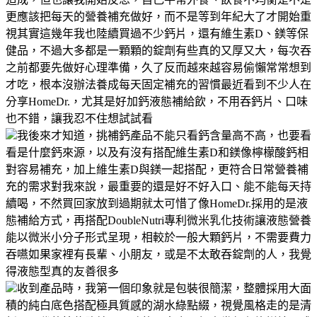
更應該把每天的營養補充做好，而不是等到年紀大了才開始重
視其實這幾年我也陸續買過不少鈣片，還有維生素D、鎂等保
健品，不過大多都是一顆顆的錠劑有些真的又厚又大，每次吞
之前都要先做好心理準備，久了反而越來越容易偷懶常常想到
才吃，根本沒辦法養成每天固定補充的習慣最近看到不少人在
分享HomeDr.，尤其是好加鈣液態補給飲，不用吞鈣片、口味
也不錯，讓我忍不住想試試看
我後來才知道，挑補鈣產品不能只看鈣含量高不高，也要看
看是什麼鈣來源，以及有沒有搭配維生素D和鎂像檸檬酸鈣相
對容易補充，加上維生素D與鎂一起搭配，更符合日常營養補
充的需求對我來說，最重要的還是好不好入口、能不能每天持
續喝，不然買回家放到過期就太可惜了像HomeDr.採用的是液
態補給方式，再搭配DoubleNutri專利微米乳化技術讓液態營養
能以微米小分子形式呈現，相較於一般大顆鈣片，不需要費力
吞嚥如果家裡有長輩、小朋友，或是不太敢吞錠劑的人，我覺
得液態型真的友善很多
收到產品時，我第一個印象就是包裝很簡潔，整體採用大面
積的純白底色搭配極具質感的湖水綠點綴，視覺風格走的是清