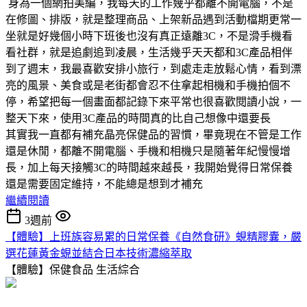
身為一個網拍美編，我每天的工作幾乎都離不開電腦，不是
在修圖、排版，就是整理商品、上架新品遇到活動檔期更常一
坐就是好幾個小時下班後也沒有真正遠離3C，不是滑手機看
看社群，就是追劇追到凌晨，生活幾乎天天都和3C產品相伴
到了週末，我最喜歡安排小旅行，到處走走放鬆心情，看到漂
亮的風景、美食或是老街都會忍不住拿起相機和手機拍個不
停，希望把每一個畫面都記錄下來平常也很喜歡閱讀小說，一
整天下來，使用3C產品的時間真的比自己想像中還要長
其實我一直都有補充晶亮保健品的習慣，畢竟現在不管是工作
還是休閒，都離不開電腦、手機和相機只是隨著年紀慢慢增
長，加上每天接觸3C的時間越來越長，我開始覺得日常保養
還是需要固定維持，不能總是想到才補充
繼續閱讀
3週前
【體驗】上班族容易累的日常保養《自然食研》蜆精膠囊，嚴
選花蓮黃金蜆並結合日本技術濃縮萃取
【體驗】保健食品
生活綜合