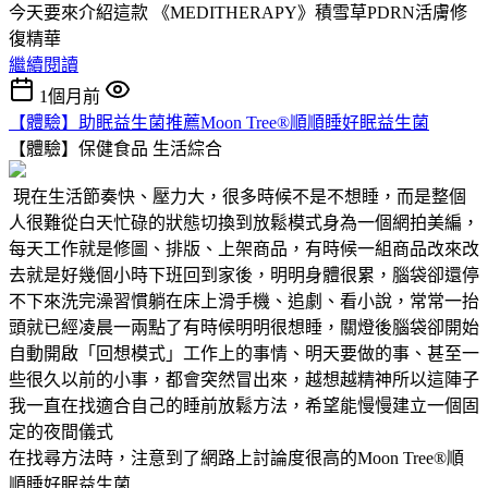
今天要來介紹這款 《MEDITHERAPY》積雪草PDRN活膚修
復精華
繼續閱讀
1個月前
【體驗】助眠益生菌推薦Moon Tree®順順睡好眠益生菌
【體驗】保健食品
生活綜合
現在生活節奏快、壓力大，很多時候不是不想睡，而是整個
人很難從白天忙碌的狀態切換到放鬆模式身為一個網拍美編，
每天工作就是修圖、排版、上架商品，有時候一組商品改來改
去就是好幾個小時下班回到家後，明明身體很累，腦袋卻還停
不下來洗完澡習慣躺在床上滑手機、追劇、看小說，常常一抬
頭就已經凌晨一兩點了有時候明明很想睡，關燈後腦袋卻開始
自動開啟「回想模式」工作上的事情、明天要做的事、甚至一
些很久以前的小事，都會突然冒出來，越想越精神所以這陣子
我一直在找適合自己的睡前放鬆方法，希望能慢慢建立一個固
定的夜間儀式
在找尋方法時，注意到了網路上討論度很高的Moon Tree®順
順睡好眠益生菌