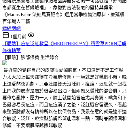
循傳統馬賽皂工藝製作肥皂品牌最有名的一句話就是「好的肥
皂都誕生在舊鍋爐裡」，象徵對古法製皂的堅持與傳承
《Marius Fabre 法鉑馬賽肥皂》選用當季植物油原料，並延續
百年職人工藝
繼續閱讀
1個月前
【體驗】痘痘泛紅救星《MEDITHERPAY》積雪草PDRN活膚
修復精華
【體驗】臉部保養
生活綜合
最近真的覺得自己的皮膚很愛鬧脾氣，不知道是不是工作壓
力太大加上每天都待在冷氣房修圖，一坐就是好幾個小時，晚
上還愛熬夜追劇，只要連續幾天沒睡好，痘痘、泛紅就一起找
上門我的皮膚是屬於很容易出油，但兩頰又偏乾的混合肌，只
要作息亂掉、壓力一大，臉上就開始冒痘尤其鼻翼、嘴角和下
巴最容易長痘痘，而且痘痘消了之後，泛紅還會留很久，看起
來整張臉都沒有精神所以在挑保養品，我最在意的就是適不適
合敏感、泛紅、痘痘型肌膚希望能溫和一點，同時兼顧保濕和
修護，不要讓肌膚越擦越敏感