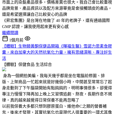
市面上的染髮產品很多，價格差異也很大。我自己會比較重視
品牌背景、產品資訊以及配方來源畢竟是會接觸頭皮的產品，
還是希望選擇讓自己比較安心的品牌
《昇宏集團》是台灣在地做了 40 年的老牌子，還有通過國際
GMP 認證，讓我使用起來更有安心感
繼續閱讀
1個月前
【體驗】生物類黃酮保健品開箱《暉福生醫》雪諾力思素食膠
囊，來自加拿大的天然抗氧化力量，擁有思緒清晰、專注好生
活
【體驗】保健食品
生活綜合
身為一個網拍美編，我每天幾乎都是坐在電腦前修圖、排
版、上架商品一忙起來就是好幾個小時，中間甚至常常忘了起
身走動到了下午腦袋開始有點鈍鈍的，明明事情很多，卻覺得
專注力慢慢下降再加上晚上又習慣追劇、熬夜，長期作息不規
律，真的越來越覺得日常保養不能再忽略了
以前我保養大多都只想到膠原蛋白、維他命C之類的營養補
充，後來才發現，其實抗氧化也是現代人很重要的一環尤其像