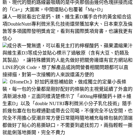
新、現代的簡約路線最吸睛的是中央那個由幾何色塊拼接而成
的「Ca+」大圖案，中間還貼心包覆著「Mg+D」
讓人一眼就看出它是鈣、鎂、維生素D攜手合作的黃金組合這
項DoubleNutri專利微米乳化技術還榮獲加拿大、日本東京及倫
敦等多項國際發明獎肯定，看到有國際獎項背書，也讓我更有
信心
成分表一覽無遺，可以看見主打的檸檬酸鈣、蘋果濃縮果汁
與維生素D3等成分並貼心標示了過敏原（含有大豆、奶類及
其製品），讓特殊體質的人能先做好把關旁邊還有官方網站和
LINE的QR Code，想了解產品或詢問營養相關問題都可以直
接掃描，對第一次接觸的人來說還滿方便的
《HomeDr.》好加鈣液態補給飲，做成獨立的定量小長條
裝，每一包的分量都是剛好配好的條裝的主視覺延續了外盒的
清新湖水綠，正面同樣清楚標示了「400mg檸檬酸鈣＋鎂＋維
生素D」以及「double NUTRI專利微米小分子乳化技術」隨手
抓幾包塞在包包裡通勤或帶去公司喝，不僅完全不佔空間，也
完全不用擔心受潮非常方便日常隨時隨地補充每條包裝的頂端
都做好了貼心的易撕缺口，不需要到處找剪刀，兩指輕輕一撕
就能俐落地撕開，完全不費力