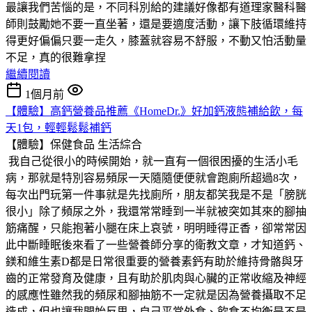
最讓我們苦惱的是，不同科別給的建議好像都有道理家醫科醫
師則鼓勵她不要一直坐著，還是要適度活動，讓下肢循環維持
得更好偏偏只要一走久，膝蓋就容易不舒服，不動又怕活動量
不足，真的很難拿捏
繼續閱讀
1個月前
【體驗】高鈣營養品推薦《HomeDr.》好加鈣液態補給飲，每
天1包，輕輕鬆鬆補鈣
【體驗】保健食品
生活綜合
我自己從很小的時候開始，就一直有一個很困擾的生活小毛
病，那就是特別容易頻尿一天隨隨便便就會跑廁所超過8次，
每次出門玩第一件事就是先找廁所，朋友都笑我是不是「膀胱
很小」除了頻尿之外，我還常常睡到一半就被突如其來的腳抽
筋痛醒，只能抱著小腿在床上哀號，明明睡得正香，卻常常因
此中斷睡眠後來看了一些營養師分享的衛教文章，才知道鈣、
鎂和維生素D都是日常很重要的營養素鈣有助於維持骨骼與牙
齒的正常發育及健康，且有助於肌肉與心臟的正常收縮及神經
的感應性雖然我的頻尿和腳抽筋不一定就是因為營養攝取不足
造成，但也讓我開始反思，自己平常外食、飲食不均衡是不是