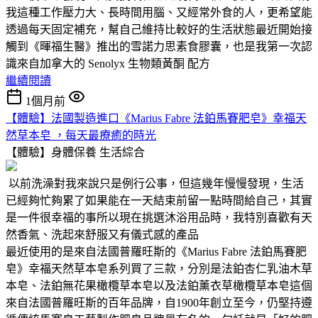
我這種工作壓力大、長時間用腦、又經常外食的人，更希望能
透過每天固定補充，幫自己維持比較好的生活狀態最近開始接
觸到《暉福生醫》推出的雪諾力思素食膠囊，也是我第一次認
識來自加拿大的 Senolyx 生物類黃酮 配方
繼續閱讀
1個月前
【體驗】法國製造進口《Marius Fabre 法鉑馬賽肥皂》幸福天
然草本皂 ，每天最療癒的時光
【體驗】身體保養
生活綜合
以前洗澡對我來說只是例行公事，但這幾年慢慢發現，生活
已經夠忙夠累了如果能在一天結束前留一點時間給自己，其實
是一件很幸福的事所以現在挑選沐浴用品時，我特別喜歡有天
然香氣、洗起來舒服又有儀式感的產品
最近使用的是來自法國普羅旺斯的《Marius Fabre 法鉑馬賽肥
皂》幸福天然草本皂系列買了三款，分別是法鉑杏仁乳油木草
本皂、法鉑無花果橄欖草本皂以及法鉑薰衣草橄欖草本皂這個
來自法國普羅旺斯的百年品牌，自1900年創立至今，仍堅持遵