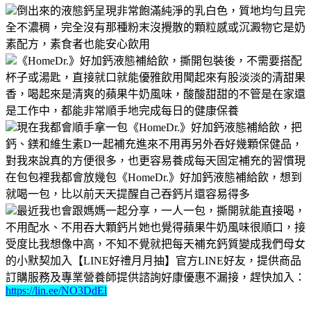
倒出來的液態鈣呈現非常飽滿純淨的乳白色，質地均勻且完
全不濃稠，完全沒有那種粉末沒攪散的顆粒感或沉澱物它是奶
素配方，素食者也能安心飲用
《HomeDr.》好加鈣液態補給飲，撕開包裝後，不需要搭配
杯子或湯匙，直接就口就能優雅飲用聞起來有股淡淡的清甜果
香，喝起來是清爽的蘋果牛奶風味，酸酸甜甜的不管是在家還
是工作中，都能非常順手地完成每日的健康保養
現在我都會順手拿一包《HomeDr.》好加鈣液態補給飲，把
鈣、鎂和維生素D一起補充進來不用再另外吞好幾顆保健品，
對我來說真的方便很多，也更容易養成每天固定補充的習慣現
在包包裡我都會放幾包《HomeDr.》好加鈣液態補給飲，想到
就喝一包，比以前天天提醒自己吞鈣片還容易得多
最近我也會跟媽媽一起分享，一人一包，撕開就能直接喝，
不用配水、不用吞大顆鈣片她也覺得蘋果牛奶風味很順口，接
受度比我想像中高，不知不覺就把每天補充鈣質變成我們母女
的小默契加入【LINE好禮月月抽】官方LINE好友，提供商品
訂購服務及專業營養師提供諮詢好康優惠不漏接，趕快加入：
https://lin.ee/NO3DdEl