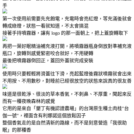
手
第一次使用前需要先充飽電，充電時會亮紅燈，等充滿後就會
轉成綠燈，狀態一看就知道，不太會搞混
接著手持噴霧器，讓有 logo 的那一面朝上，把上蓋旋轉取下
再把一葉好眠精油補充液打開，將噴霧器瓶身倒放對準補充液
瓶口，旋轉到感覺緊密咬合就好，不用硬轉
最後把噴霧器倒回正，蓋回外蓋就完成安裝
使用時只要輕輕將滑蓋往下滑，亮起藍燈後霧狀噴霧就會出來
不用按、不用數秒，對睡前已經很放空的狀態來說真的很友善
味道是很乾淨、很淡的草本香氣，不刺鼻、不厚重，聞起來反
而有一種夜晚森林的感覺
它用的是來自「墾丁有機認證農場」的台灣原生種土肉桂"台
伽一號"，裡面含有利娜諾這個放鬆因子
整個香氣走的是自然清新的路線，而不是刻意營造「我很助
眠」的那種香