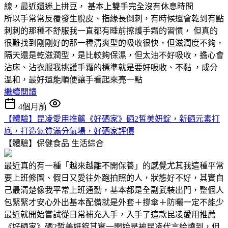
線，最近還迷上拼豆， 基本上雙手完全沒有休息時間
所以手常常反覆發生脫皮、指緣長倒刺，有時候還會乾到有點
刺刺的那種不舒服我一直都有睡前擦護手霜的習慣， 但真的
很難找到剛剛好的那一種清爽型的吸收很快，但滋潤度不夠，
隔天還是乾滋潤型，是比較夠保濕，但太油不好吸收，擔心會
沾床、沾衣服我挑護手霜的標準就是要好吸收、不黏 ，成分
溫和，最好還能順便讓手看起來亮一點
繼續閱讀
4個月前
【體驗】昆凌愛用推薦《好硒家》硒2皙美妍錠，新硒元素打
底，打造氣質滿分氣場，好硒家評價
【體驗】保健食品
生活綜合
最近真的有一種「越來越離不開保養」的感覺尤其我這種平常
要上班修圖、假日又愛往外跑拍照的人，狀態好不好，其實自
己最清楚像我平常上班通勤，基本都是全副武裝出門，整個人
包緊緊才安心外出基本配備就是外套＋撐傘＋防曬一定不能少
最近就開始嘗試從日常補充入手，入手了這款昆凌愛用推薦
《好硒家》硒2皙美妍錠其實一開始是被昆凌代言給燒到，但