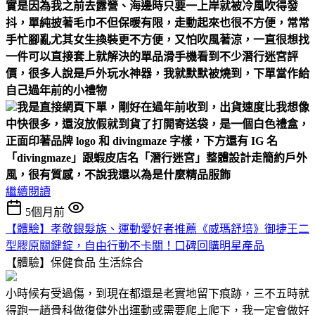
實是因為我之前去露營、海邊時
只要一上岸就被冷風吹得發
抖，單純披著毛巾不但保暖有限，走動起來也很不方便，常常
手忙腳亂
尤其女生換裝更不方便，又怕吹風著涼，一直很想找
一件可以直接套上就解決的單品
滑手機看到不少潛行迷宮評
價，很多人說是戶外玩水神器，我就默默被燒到，下單當作給
自己過年前的小禮物
我是直接網頁下單，剛好在過年前收到，出貨速度比我想像
中快很多，還沒放假就到貨了
打開寄送袋，是一個白色禮盒，
正面印著品牌 logo 和 divingmaze 字樣，下方還有 IG 名
「divingmaze」跟蝦皮店名「潛行迷宮」
整體設計走簡約戶外
風，很有質感，不說我還以為是什麼精品服飾
繼續閱讀
5個月前
【體驗】孝敬銀髮族、運動愛好者推薦《威瑪舒培》御捷王二
型膠原關鍵錠，自由行動不卡關！口碑回購明星產品
【體驗】保健食品
生活綜合
小時候有受過傷，到現在都還是老實地留下痕跡，三不五時就
得跑一趟骨科做復健外出運動或需要爬上爬下，我一定會做好