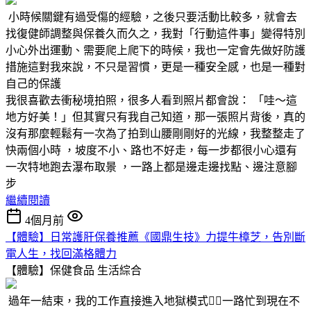
小時候關鍵有過受傷的經驗，之後只要活動比較多，就會去
找復健師調整與保養久而久之，我對「行動這件事」變得特別
小心外出運動、需要爬上爬下的時候，我也一定會先做好防護
措施這對我來說，不只是習慣，更是一種安全感，也是一種對
自己的保護
我很喜歡去衝秘境拍照，很多人看到照片都會說： 「哇～這
地方好美！」但其實只有我自己知道，那一張照片背後，真的
沒有那麼輕鬆有一次為了拍到山腰剛剛好的光線，我整整走了
快兩個小時 ，坡度不小、路也不好走，每一步都很小心還有
一次特地跑去瀑布取景 ，一路上都是邊走邊找點、邊注意腳
步
繼續閱讀
4個月前
【體驗】日常護肝保養推薦《國鼎生技》力提牛樟芝，告別斷
電人生，找回滿格體力
【體驗】保健食品
生活綜合
過年一結束，我的工作直接進入地獄模式😵‍💫一路忙到現在不