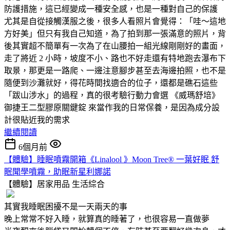
防護措施，這已經變成一種安全感，也是一種對自己的保護
尤其是自從接觸漢服之後，很多人看照片會覺得：「哇～這地
方好美」但只有我自己知道，為了拍到那一張滿意的照片，背
後其實超不簡單有一次為了在山腰拍一組光線剛剛好的畫面，
走了將近 2 小時，坡度不小、路也不好走還有特地跑去瀑布下
取景，那更是一路爬、一邊注意腳步甚至去海邊拍照，也不是
隨便到沙灘就好，得花時間找適合的位子，還都是礁石這些
「跋山涉水」的過程，真的很考驗行動力會選 《威瑪舒培》
御捷王二型膠原關鍵錠 來當作我的日常保養，是因為成分設
計很貼近我的需求
繼續閱讀
6個月前
【體驗】睡眠噴霧開箱《Linalool 》Moon Tree® 一葉好眠 舒
眠聞學噴霧，助眠新星利娜諾
【體驗】居家用品
生活綜合
其實我睡眠困擾不是一天兩天的事
晚上常常不好入睡，就算真的睡著了，也很容易一直做夢