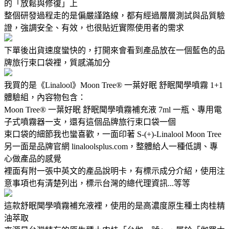
的「放鬆與修復」上
整個研發過程走的是偏嚴謹路線，都有經過層層測試與品質驗
證，強調安全、有效，也很貼近實際使用者的需求
下單後出貨速度蠻快的，打開來會看到產品放在一個藍色的品
牌旅行束口袋裡，質感滿加分
我買的是《Linalool》Moon Tree® 一葉好眠 舒眠聞學噴霧 1+1
體驗組，內容物包含：
Moon Tree® 一葉好眠 舒眠聞學噴霧補充液 7ml 一瓶、專用電
子式噴霧器一支，還有這個品牌旅行束口袋一個
束口袋的細節我也蠻喜歡，一面印著 S-(+)-Linalool Moon Tree
另一面是品牌官網 linaloolsplus.com，整體給人一種低調、專
心做產品的感覺
裡面有附一張中英文的產品說明卡，有標示成分介紹，使用注
意事項也有清楚列出，標示台灣的總代理資訊...等等
這款舒眠聞學噴霧補充液裡，使用的是高濃度原生種土肉桂精
油萃取