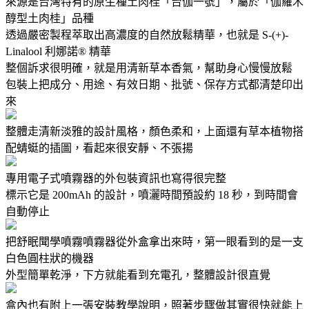
來源是台灣特有的原生種土肉桂「台伽一號」，屬於「伽羅木
醇型土肉桂」品種
透過嚴密製程萃取出高濃度的自然放鬆精華，也就是 S-(+)-
Linalool 利娜諾® 精華
整個訴求很明確，就是用清新草本香氣，幫助身心慢慢放鬆
包裝上把成分、用途、有效日期、批號、保存方式都清楚印出
來
整體走清新淡雅的設計風格，顏色柔和，上面還有草本植物搭
配蜻蜓的插圖，看起來很安靜、不張揚
專用電子式噴霧器的外包裝資訊也寫得很完整
標示它是 200mAh 的設計，噴灑時間預設約 18 秒，到時間會
自動停止
把舒眠聞學噴霧噴霧器從外盒拿出來時，第一眼看到的是一支
白色圓柱狀的機器
外型簡單乾淨，下方就能看到充電孔，整體設計很直覺
盒內也有附上一張安裝教學說明，照著步驟做其實很快就能上