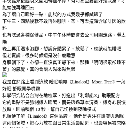
半夜醒來後腦袋又開始轉個不停，有時甚至要翻好幾次身，才
能勉強再睡回去
為了讓自己睡好一點，能試的方式我幾乎都試過了
下午三、四點後就不敢再碰咖啡、茶、可樂這類含咖啡因的飲
料
也有吃過各種保健品，中午午休時間會去公司周圍走路、曬太
陽
晚上再用溫水泡腳，想說身體累了、放鬆了，應該就能睡吧
但老實說，很多時候還是沒什麼睡意
身體躺下了，心卻一直沒真正靜下來，那種「明明很累卻睡不
著」的感覺，真的會讓人越來越焦躁
我是在網路上看到這款 睡眠噴霧《Linalool》Moon Tree® 一葉
好眠 舒眠聞學噴霧
科學研究結合台灣在地植萃，打造出「利娜諾®」助眠配方
它的重點不是強制讓人睡著，而是透過草本清香，讓身心慢慢
放鬆，睡前噴個 10 秒，幫自己切換到夜晚模式
也順便了解《Linalool》這個品牌， 他們是專注在護膚與助眠
這兩個領域，把心力放在跟日常生活最貼近、也最容易被忽略