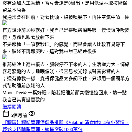
沒有添加人工香精，香豆素還是0檢出，是用低溫萃取技術保
留草本原香
我通常會在睡前，對著枕頭、棉被噴幾下，再往空氣中噴一圈
官方說睡前10秒就好，我自己是邊噴邊深呼吸，慢慢讓呼吸變
慢，身體也跟著放鬆下來
不是那種「一噴就秒睡」的感覺，而是會讓人比較容易靜下
來，腦袋不再那麼吵，這對我來說已經差很多
推薦給晚上翻來覆去、腦袋停不下來的人；生活壓力大、情緒
容易緊繃的人；睡眠偏淺、很容易被光線或聲音影響的人
；還有像我一樣，覺得保健品太多記不住，只想用一個簡單方
式幫助睡前放鬆的人
Moon Tree® 一葉好眠，陪我把睡前節奏慢慢拉回來，這一點
我自己其實蠻喜歡的
繼續閱讀
6個月前
【體驗】體態管理保健品推薦《Vitabrid 清食纖》4粒小習慣，
輕鬆支持醣脂管理，銷售突破1000萬包