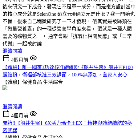
後來研究一下成分，發現它不是單一成分，而是複方設計當中
的核心成分就是SelenOne 硒立元®硒立元是什麼？我一開始也
不懂，後來自己稍微研究了一下才發現， 硒其實是被歸類在
「微量營養素」的一種從營養學角度來看， 硒就是一種人體
需要的礦物質之一， 通常會跟「抗氧化相關反應」或「日常
代謝」一起被討論
繼續閱讀
4個月前
【體驗】唯一國家3功效核准纖維粉《船井生醫》船井FIP100
纖維粉，衛福部核准三效調節，100%無添加，全家人安心
【體驗】保健食品
生活綜合
繼續閱讀
4個月前
開箱!!【船井生醫】6X活力瑪卡王EX：精神與體能續航的秘
密武器
【體驗】保健食品
生活綜合