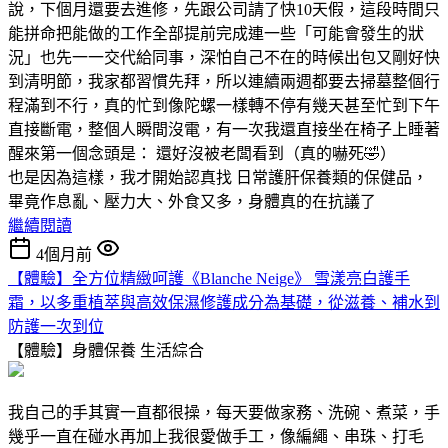
說，下個月還要去進修，先跟公司請了快10天假，這段時間只
能拼命把能做的工作全部提前完成連一些「可能會發生的狀
況」也先一一交代給同事，深怕自己不在的時候出包又剛好快
到清明節，我家都習慣先拜，所以連續兩週都要去掃墓整個行
程滿到不行，真的忙到像陀螺一樣轉不停有幾天甚至忙到下午
直接斷電，整個人瞬間沒電，有一次我還直接坐在椅子上睡著
醒來第一個念頭是： 還好沒被老闆看到（真的嚇死🤣）
也是因為這樣，我才開始認真找 日常護肝保養類的保健品，
畢竟作息亂、壓力大、外食又多，身體真的在抗議了
繼續閱讀
4個月前
【體驗】全方位精緻呵護《Blanche Neige》 雪漾亮白護手
霜，以多重植萃與高效保濕修護成分為基礎，從滋養、補水到
防護一次到位
【體驗】身體保養
生活綜合
我自己的手其實一直都很操，每天要做家務、洗碗、煮菜，手
幾乎一直在碰水再加上我很愛做手工，像編繩、串珠、打毛