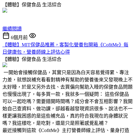
【體驗】保健食品
生活綜合
繼續閱讀
6個月前
【體驗】MIT保健品推薦，客製化營養包開箱《CofitMe》每
日健康包，營養師線上評估心得
【體驗】保健食品
生活綜合
一開始會接觸保健品，其實只是因為白天容易覺得累、專注
力差，就想說補充看看對精神有幫助的營養後來又發現晚上不
太好睡，於是又另外去找、去買偏向幫助入睡的保健食品問題
也慢慢出現了，每多買一款，我就多一個疑問： 這些保健品
可以一起吃嗎？需要錯開時間嗎？成分會不會互相影響？我開
始自己查資料、做功課，卻越看越發現資訊很多、說法也不一
樣更讓我困惑的是這些補充品，真的符合我現在的身體狀況
嗎？我這樣吃，是吃對，還是只是照著感覺亂補？
最近接觸到這款《CofitMe》主打營養師線上評估、量身打造