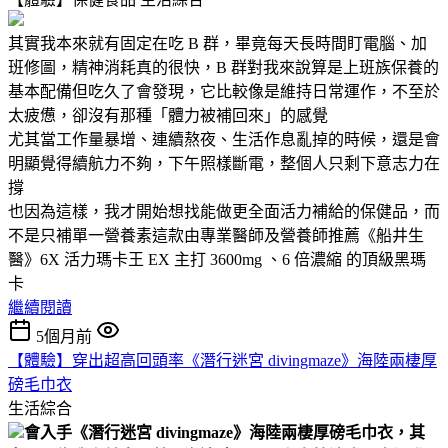
其實我本來就有固定在吃 B 群，畢竟每天長時間盯電腦、加
班修圖，精神消耗真的很快，B 群對我來說算是上班族保養的
基本配備但吃久了會發現，它比較像是維持日常運作，不至於
太疲憊，卻沒有那種「體力被補回來」的感覺
尤其當工作量暴增、連續熬夜、生活作息亂掉的時候，還是會
明顯覺得續航力不夠，下午照樣斷電，整個人只剩下意志力在
撐
也因為這樣，我才開始想找能做更全面活力補給的保健品，而
不是只補單一營養素這款由專業醫師及營養師推薦《船井生
醫》6X 活力瑪卡王 EX 主打 3600mg 、6 倍濃縮 的頂級黑瑪
卡
繼續閱讀
5個月前
【體驗】穿出超高回頭率《潛行迷宮 divingmaze》海陸兩棲厚
磅毛巾衣
生活綜合
會入手《潛行迷宮 divingmaze》海陸兩棲厚磅毛巾衣，其