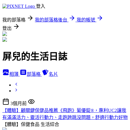
登入
我的部落格
我的部落格後台
我的帳號
登出
屏兒的生活日誌
相簿
部落格
名片
3個月前
【體驗】顧關鍵保健品推薦《飛跑》葡優錠®，專利UC2讓我
有滿滿活力、靈活行動力、走跑跨跳沒問題，舒適行動力好物
【體驗】保健食品
生活綜合