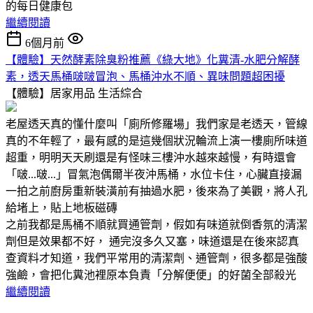
的每日健康包
繼續閱讀
6個月前
【體驗】天然酵素除臭粉推薦《綠大地》化糞清-水肥分解酵
素，透天馬桶啵啵冒泡、馬桶沖水不順、異味問題超困擾
【體驗】居家用品
生活綜合
老屋透天真的懂什麼叫「廁所修羅場」我們家是老透天，管線
真的不年輕了，最有感的是這幾個狀況輪流上演一樓廁所味道
超重，明明天天刷還是有怪味三樓沖水越來越慢，有時還會
「啵...啵...」冒氣泡偶爾半夜沖馬桶，水位卡住，心臟直接漏
一拍之前廚房重新裝潢前有抽過水肥，後來為了美觀，將人孔
給堵上，貼上地板磁磚
之前我都是馬桶不順就買通管劑，假如有味道就倒香氛的清潔
劑但是效果都不好， 通完沒多久又塞，味道還是在後來認真
查資料才知道，我們平常用的清潔劑、通管劑，很多都是強酸
強鹼，會把化糞池裡原本負責「分解便便」的好菌全部殺光
繼續閱讀