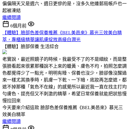
偏偏隔天又是週六、週日更慘的是，沒多久他連郵局帳戶也一
起被凍結
繼續閱讀
6個月前
【體驗】臉部色差保養推薦《BEL美邑來》慕光三效美白精
萃，專櫃級精華讓肌膚綻放高級白潤光
【體驗】臉部保養
生活綜合
老實說，最近照鏡子的時候，我最受不了的不是細紋，而是整
張臉看起來很累那種說不上來的蠟黃、膚色不均，拍照怎麼調
色都覺得少了一點光，明明有睡、保養也沒少，臉卻像沒醒過
來一樣尤其換季時，肌膚一下乾、一下暗，底妝再怎麼遮，都
遮不掉那種「氣色不在線」的感覺所以最近我一直在找主打均
勻膚色、提亮但又不刺激的精華，希望日常保養就能把狀態慢
慢拉回來
今天要來介紹這款 臉部色差保養推薦《BEL美邑來》慕光三
效美白精萃
繼續閱讀