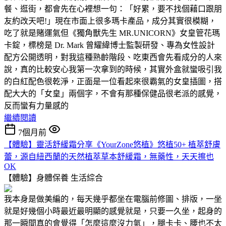
餐、逛街，都會先在心裡想一句：「好累，要不找個藉口跟朋
友約改天吧!」現在市面上很多瑪卡產品，成分其實很模糊，
吃了就是賭運氣但《獨角獸先生 MR.UNICORN》女皇管花瑪
卡錠，標榜是 Dr. Mark 曾耀緯博士監製研發、專為女性設計
配方公開透明，對我這種熟齡階段、吃東西會先看成分的人來
說，真的比較安心我第一次拿到的時候，其實外盒就蠻吸引我
的白紅配色很乾淨，正面是一位看起來很霸氣的女皇插圖，搭
配大大的「女皇」兩個字，不會有那種保健品很老派的感覺，
反而蠻有力量感的
繼續閱讀
7個月前
【體驗】靈活舒緩霜分享《YourZone悠植》悠植50+ 植萃舒膚
蕾，源自紐西蘭的天然植萃草本舒緩霜，無藥性，天天擦也
OK
【體驗】身體保養
生活綜合
我本身是做美編的，每天幾乎都坐在電腦前修圖、排版，一坐
就是好幾個小時最近最明顯的感覺就是，只要一久坐，起身的
那一瞬間真的會覺得「怎麼這麼沒力氣」，腿卡卡、腰也不太