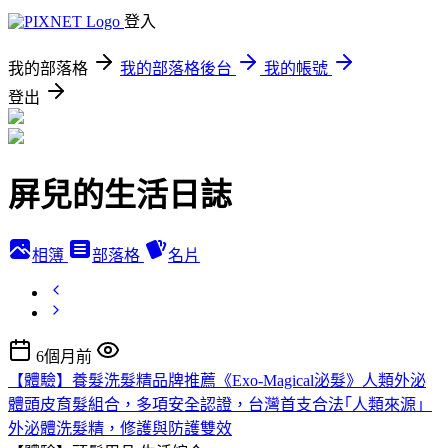
登入
我的部落格
我的部落格後台
我的帳號
登出
屏兒的生活日誌
相簿
部落格
名片
6個月前
【體驗】養髮洗髮精品牌推薦《Exo-Magical泌髮》人類外泌
體頭皮育髮組合，多項安全認證，台灣首支合法｢人類來源」
外泌體洗髮精，修護與防護雙效