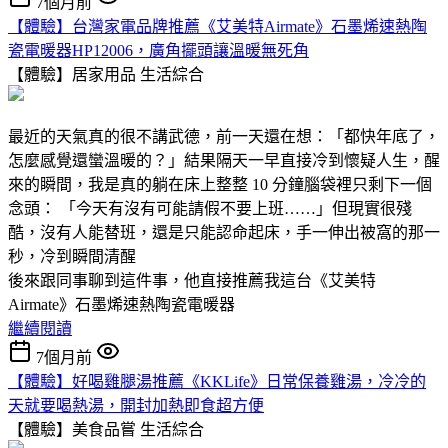
7個月前
【體驗】台灣家電品牌推薦《艾美特Airmate》石墨烯速熱陶
瓷電暖器HP12006，廣角擺頭讓溫暖無死角
【體驗】居家用品
生活綜合
最近的天氣真的很不講武德，前一天還在想：「都快年底了，
怎麼感覺還蠻溫暖的？」結果隔天一早直接冷到懷疑人生，醒
來的瞬間，我是真的躺在床上整整 10 分鐘腦袋裡只剩下一個
念頭： 「今天有沒有可能請假不要上班……」但現實很殘
酷，沒有人能替班，還是只能認命起床，手一伸出被窩的那一
秒，冷到瞬間清醒
後來跟同事聊到這件事，他直接推薦我這台《艾美特
Airmate》石墨烯速熱陶瓷電暖器
繼續閱讀
7個月前
【體驗】好喝雞腿湯推薦《KKLife》日常保養雞湯，冷冷的
天就要喝熱湯，開封加熱即食超方便
【體驗】美食品嘗
生活綜合