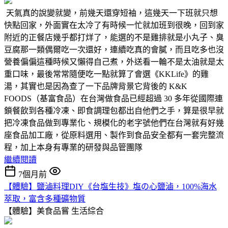
天氣真的說變就變，前幾天還穿短袖，這幾天一下班就只想
快點回家，外面實在太冷了有時候一忙就加班到很晚，回到家
附近的正餐店幾乎都打烊了，能選的不是雞排就是小丸子、臭
豆腐那一類偶爾吃一次還好，連續吃真的會膩，而且吃多也沒
營養偏偏這種時候又懶得自己煮，外送看一輪不是太油就是太
重口味，最後常常隨便吃一點就算了會選《KKLife》的雞
湯，其實也是因為查了一下品牌背景它背後的 K&K
FOODS（基富食品）在台灣做食品已經超過 30 多年從國際連
鎖餐飲到各種冷凍、即食調理包都出自他們之手，算是很早就
把冷凍食品做到專業化、規模化的老字號他們在台灣就有好幾
座食品加工廠，從原料選用、製作到食品安全都有一套完整流
程，加上本身有專業的研發與品管團隊
繼續閱讀
7個月前
【體驗】鹽滷料理DIY《台塩生技》塩の心鹽滷，100%海水
萃取，富含多種礦物質
【體驗】美食品嘗
生活綜合