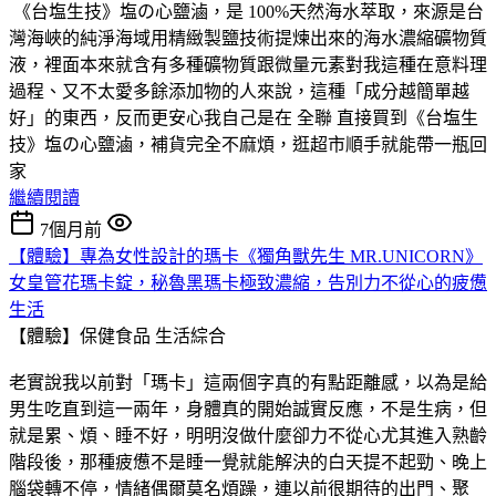
《台塩生技》塩の心鹽滷，是 100%天然海水萃取，來源是台
灣海峽的純淨海域用精緻製鹽技術提煉出來的海水濃縮礦物質
液，裡面本來就含有多種礦物質跟微量元素對我這種在意料理
過程、又不太愛多餘添加物的人來說，這種「成分越簡單越
好」的東西，反而更安心我自己是在 全聯 直接買到《台塩生
技》塩の心鹽滷，補貨完全不麻煩，逛超市順手就能帶一瓶回
家
繼續閱讀
7個月前
【體驗】專為女性設計的瑪卡《獨角獸先生 MR.UNICORN》
女皇管花瑪卡錠，秘魯黑瑪卡極致濃縮，告別力不從心的疲憊
生活
【體驗】保健食品
生活綜合
老實說我以前對「瑪卡」這兩個字真的有點距離感，以為是給
男生吃直到這一兩年，身體真的開始誠實反應，不是生病，但
就是累、煩、睡不好，明明沒做什麼卻力不從心尤其進入熟齡
階段後，那種疲憊不是睡一覺就能解決的白天提不起勁、晚上
腦袋轉不停，情緒偶爾莫名煩躁，連以前很期待的出門、聚