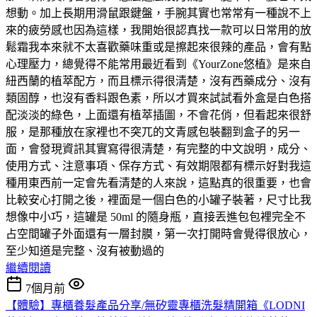
想動。加上長期用滑鼠跟鍵盤，手腕其實也常常有一種說不上
來的疲勞感也因為這樣，我開始很認真找一款可以日常用的放
鬆霜我本來就不太喜歡藥味重或是擦起來很辣的產品，會有點
心理壓力，總覺得不能常用最近看到《YourZone悠植》是來自
紐西蘭的植萃配方，而且標示得很清楚，沒有西藥成分、沒有
類固醇，也沒有香料跟色素，所以才買來試試看外盒是白色搭
配淡淡的綠色，上面還有植萃插圖，不會花俏，但看起來很舒
服，是那種放在家裡也不突兀的文青感包裝翻到盒子的另一
面，會發現資訊其實寫得很清楚，有完整的中文說明，成分、
使用方式、注意事項、保存方式、有效期限都有標示好對我這
種用東西前一定會先看清楚的人來說，這點真的很重要，也會
比較安心打開之後，裡面是一個白色的小罐子裝著，尺寸比我
想像中小巧，這罐是 50ml 的隨身瓶，直接丟進包包裡完全不
占空間罐子外面還有一層封膜，第一次打開時會覺得很放心，
至少知道是完整、沒有被動過的
繼續閱讀
7個月前
【體驗】專櫃養髮產品分享/無矽靈專櫃洗髮精開箱《LODNI