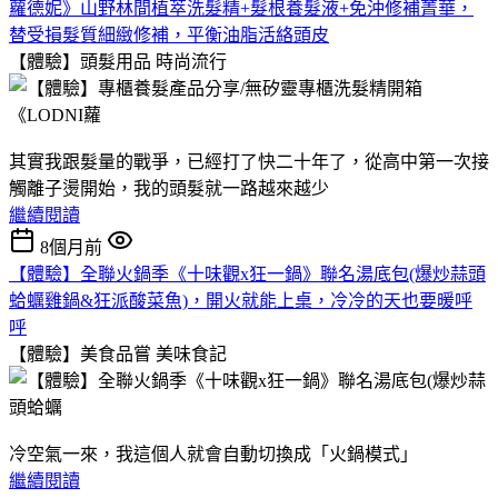
蘿德妮》山野林間植萃洗髮精+髮根養髮液+免沖修補菁華，
替受損髮質細緻修補，平衡油脂活絡頭皮
【體驗】頭髮用品
時尚流行
其實我跟髮量的戰爭，已經打了快二十年了，從高中第一次接
觸離子燙開始，我的頭髮就一路越來越少
繼續閱讀
8個月前
【體驗】全聯火鍋季《十味觀x狂一鍋》聯名湯底包(爆炒蒜頭
蛤蠣雞鍋&狂派酸菜魚)，開火就能上桌，冷冷的天也要暖呼
呼
【體驗】美食品嘗
美味食記
冷空氣一來，我這個人就會自動切換成「火鍋模式」
繼續閱讀