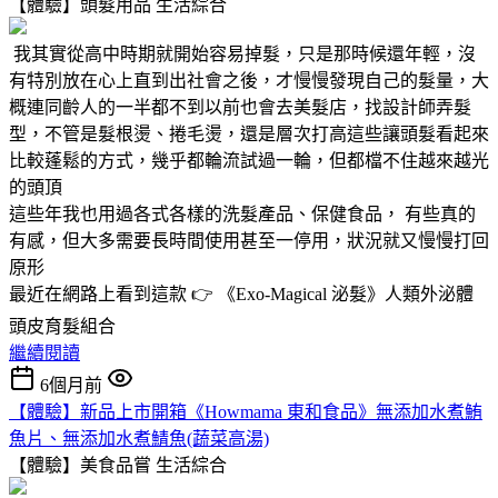
【體驗】頭髮用品
生活綜合
我其實從高中時期就開始容易掉髮，只是那時候還年輕，沒
有特別放在心上直到出社會之後，才慢慢發現自己的髮量，大
概連同齡人的一半都不到以前也會去美髮店，找設計師弄髮
型，不管是髮根燙、捲毛燙，還是層次打高這些讓頭髮看起來
比較蓬鬆的方式，幾乎都輪流試過一輪，但都檔不住越來越光
的頭頂
這些年我也用過各式各樣的洗髮產品、保健食品， 有些真的
有感，但大多需要長時間使用甚至一停用，狀況就又慢慢打回
原形
最近在網路上看到這款 👉 《Exo-Magical 泌髮》人類外泌體
頭皮育髮組合
繼續閱讀
6個月前
【體驗】新品上市開箱《Howmama 東和食品》無添加水煮鮪
魚片、無添加水煮鯖魚(蔬菜高湯)
【體驗】美食品嘗
生活綜合