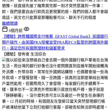
猶豫，就直接先搶了機票買完那一刻才突然意識到一件事：
欸，我們是要自由行欸而且更現實的是，我們四個人都不會越
南話，英文也只能算是那種點餐可以、聊天不行的程度
繼續閱讀
6個月前
【體驗】跨幣種國際支付推薦《iFAST Global Bank》英國銀行
開戶操作，由英國PRA授權並受PRA和FCA監管的跨國海外銀
行，滿足您所有國際理財和儲蓄需求
【體驗】發佈會
生活綜合
我以前從來沒想過自己會去開一個外國銀行帳戶畢竟在台灣
生活，用台灣的銀行好像也沒什麼問題直到這幾年開始接觸海
外消費、外幣存款，常常在外國網站購物，也偶爾會接一些海
外款項，才慢慢發現，錢一旦跨國，就真的沒那麼單純台灣帳
戶當然能用，但實際用久了會發現，每家銀行的手續費不一
樣，匯率也不一定漂亮外幣如果只是放在帳戶裡，幾乎就是
「靜靜躺著」，沒什麼利息可言以及最近一件發生在身邊的
事，12 月初的時候，有個朋友在發薪日當天突然發現銀行帳
戶被凍結他當下立刻打給銀行客服，卻被告知無法即時處理，