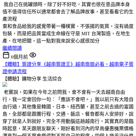
我自己在挑罐頭時，除了好不好吃，其實也很在意品牌本身
值不值得信任所以通常都會去了解品牌故事，甚至看看它的生
產流程
東和食品給我的感覺帶著一種樸實、不張揚的氣質，沒有過度
包裝，而是把品質當成生命線在守是 MIT 台灣製造，在地生
產、在地把關，這一點對我來說安心感很加分
繼續閱讀
6個月前
【體驗】簽證分享《越南簽證王》越南旅遊必看，越南電子簽
證申請流程
【體驗】購物分享
生活綜合
老實說，如果在今年之前問我，會不會有一天去越南自由
行，我一定會回你一句：「應該不會吧。」我以前只有大陸自
由行過，其他像是韓國、日本、紐西蘭，甚至之前去過的富國
島，全部都是跟團行程、交通、飯店、餐食都有人安排好，說
穿了就是人到就好，完全不用動腦這趟越南行，其實真的是臨
時起意，某天跟朋友聊天，剛好看到河內的早鳥優惠機票價格
漂亮到一個不買會覺得對不起自己的程度，四個人幾乎沒什麼