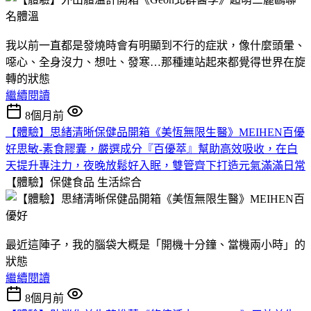
我以前一直都是發燒時會有明顯到不行的症狀，像什麼頭暈、
噁心、全身沒力、想吐、發寒…那種連站起來都覺得世界在旋
轉的狀態
繼續閱讀
8個月前
【體驗】思緒清晰保健品開箱《美恆無限生醫》MEIHEN百優
好思敏-素食膠囊，嚴選成分『百優萃』幫助高效吸收，在白
天提升專注力，夜晚放鬆好入眠，雙管齊下打造元氣滿滿日常
【體驗】保健食品
生活綜合
最近這陣子，我的腦袋大概是「開機十分鐘、當機兩小時」的
狀態
繼續閱讀
8個月前