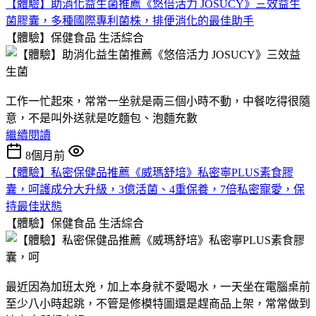
【體驗】助消化益生菌推薦《悠倍活力 JOSUCY》三效益生
菌膠囊，多種國際專利菌株，排便消化的最佳助手
【體驗】保健食品
生活綜合
工作一忙起來，常常一坐就是兩三個小時不動，中餐吃得很隨
意，不是叫外送就是吃麵包、泡麵充數
繼續閱讀
8個月前
【體驗】私密保健品推薦《威瑪舒培》私密寧PLUS素食膠
囊，呵護成分大升級，3億活菌、4重保養，7倍私密寵愛，保
持最佳狀態
【體驗】保健食品
生活綜合
最近因為加班太兇，加上本身就不愛喝水，一天坐在電腦桌前
至少八小時起跳，不管是修模特圖還是趕商品上架，常常做到