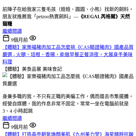
前陣子在給我家三隻毛孩（妞妞、圓圓、小熊）找新的飼料，
朋友就推薦我「petzoo熱賣飼料」—
《REGAL芮格爾》天然
寵糧
繼續閱讀
9個月前
【體驗】家樂福豬肉加工品怎麼挑《CAS驗證豬肉》國產品質
嚴選 - 火腿、培根、香腸，能做早餐正餐消夜，大展身手美味
料理
【體驗】美食品嘗
美味食記
身兼多職的我，不只有正職的美編工作，偶而還去市集擺攤，
經營自媒體，我的作息非常不固定，常常一坐在電腦前就是
3、4 小時起跳
繼續閱讀
9個月前
【體驗】打造晶亮朝氣煥顏美肌《九州美力堂》海星精粹抗皺