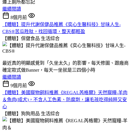
連上廁所都忘記
繼續閱讀
8個月前
【體驗】提升代謝保健品推薦《奕心生醫科技》甘味人生-
CBS®苦瓜胜肽，找回循環，整天都輕盈
【體驗】保健食品
生活綜合
最近真的明顯感覺到「久坐太久」的影響，每天修圖、跟廠商
確定款式做Banner，每天一坐就是三四個小時
繼續閱讀
9個月前
【體驗】美國寵物飼料推薦《REGAL芮格爾》天然寵糧-羊肉
＆魚肉(成犬)，不含人工色素、防腐劑，讓毛孩吃得純粹又安
心
【體驗】狗狗用品
生活綜合