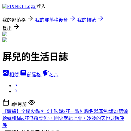
登入
我的部落格
我的部落格後台
我的帳號
登出
屏兒的生活日誌
相簿
部落格
名片
8個月前
【體驗】全聯火鍋季《十味觀x狂一鍋》聯名湯底包(爆炒蒜頭
蛤蠣雞鍋&狂派酸菜魚)，開火就能上桌，冷冷的天也要暖呼
呼