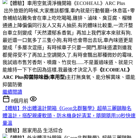
出外旅遊的時候,大家應該都懂,車內就是行動餐廳+休息區+零
食補給站難免會在車上吃吃喝喝,雞排、滷味、臭豆腐、榴槤
通通上陣偏偏同行友人又有人抽菸,有的體味比較重,一流汗整
台車立刻變成「天然濃郁系香氣」再加上我們家本來就有狗,
最近還一口氣多了三隻小狗,有時也會帶出去玩,車內味道更是
變成「多層次混搭」有時候車子只要一開門,那味道濃到連我
都覺得受不了再加上空調開久了,有時會飄出那種微妙的霉味,
我試過市售芳香劑、噴霧、竹炭包......不是蓋過味道、就是只
能維持一下下也因為這樣,我最後才決定入手
《ECOHEAL》
ARC Plus抑菌除味器(車用型)
主打無臭氧、能分解異味、還能
抑菌防黴
繼續閱讀
8個月前
【體驗】外出體溫計開箱《Geon北群醫學》超萌三麗鷗聯名
體溫計，搭配親膚軟頭、防水機身好清潔，隨開隨用10秒快速
量溫
【體驗】居家用品
生活綜合