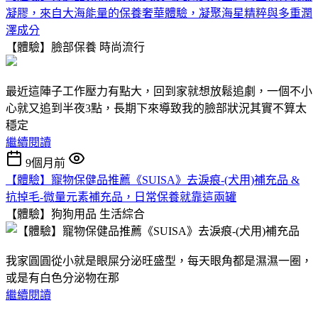
凝膠，來自大海能量的保養奢華體驗，凝聚海星精粹與多重潤
澤成分
【體驗】臉部保養
時尚流行
最近這陣子工作壓力有點大，回到家就想放鬆追劇，一個不小
心就又追到半夜3點，長期下來導致我的臉部狀況其實不算太
穩定
繼續閱讀
9個月前
【體驗】寵物保健品推薦《SUISA》去淚痕-(犬用)補充品 &
抗掉毛-微量元素補充品，日常保養就靠這兩罐
【體驗】狗狗用品
生活綜合
我家圓圓從小就是眼屎分泌旺盛型，每天眼角都是濕濕一圈，
或是有白色分泌物在那
繼續閱讀