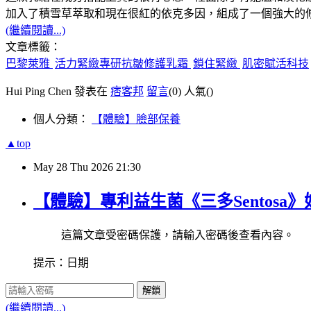
加入了積雪草萃取和現在很紅的依克多因，組成了一個強大的
(繼續閱讀...)
文章標籤：
巴黎萊雅
活力緊緻專研抗皺修護乳霜
鎖住緊緻
肌密賦活科技
Hui Ping Chen 發表在
痞客邦
留言
(0)
人氣(
)
個人分類：
【體驗】臉部保養
▲top
May
28
Thu
2026
21:30
【體驗】專利益生菌《三多Sento
這篇文章受密碼保護，請輸入密碼後查看內容。
提示：日期
解鎖
(繼續閱讀...)