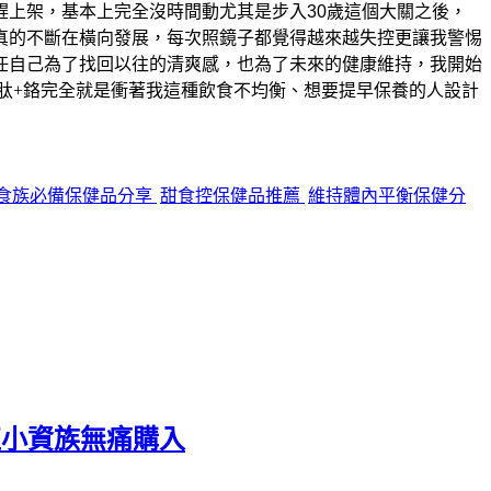
趕上架，基本上完全沒時間動
尤其是步入30歲這個大關之後，
真的不斷在橫向發展，每次照鏡子都覺得越來越失控
更讓我警惕
任自己為了找回以往的清爽感，也為了未來的健康維持，我開始
肽+鉻完全就是衝著我這種飲食不均衡、想要提早保養的人設計
食族必備保健品分享
甜食控保健品推薦
維持體內平衡保健分
值小資族無痛購入