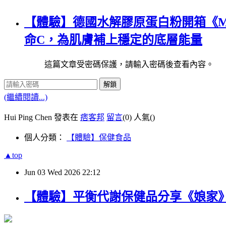
【體驗】德國水解膠原蛋白粉開箱《M
命C，為肌膚補上穩定的底層能量
這篇文章受密碼保護，請輸入密碼後查看內容。
解鎖
(繼續閱讀...)
Hui Ping Chen 發表在
痞客邦
留言
(0)
人氣(
)
個人分類：
【體驗】保健食品
▲top
Jun
03
Wed
2026
22:12
【體驗】平衡代謝保健品分享《娘家