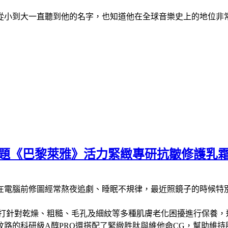
從小到大一直聽到他的名字，也知道他在全球音樂史上的地位非
問題《巴黎萊雅》活力緊緻專研抗皺修護乳
在電腦前修圖經常熬夜追劇、睡眠不規律，最近照鏡子的時候特
主打針對乾燥、粗糙、毛孔及細紋等多種肌膚老化困擾進行保養，
路的科研級A醇PRO還搭配了緊緻胜肽與維他命CG，幫助維