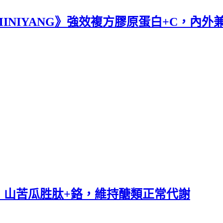
INIYANG》強效複方膠原蛋白+C，內
》山苦瓜胜肽+鉻，維持醣類正常代謝