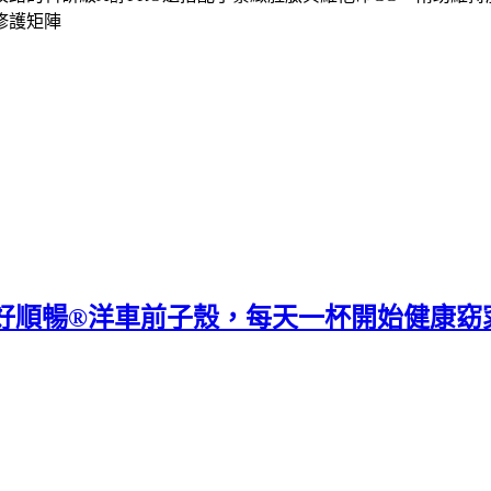
修護矩陣
sa》好順暢®洋車前子殼，每天一杯開始健康