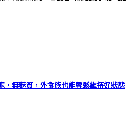
窈窕，無麩質，外食族也能輕鬆維持好狀態