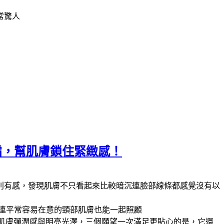
常驚人
霜，幫肌膚鎖住緊緻感！
別有感，發現肌膚不只看起來比較暗沉連臉部線條都感覺沒有以
連平常容易在意的頸部肌膚也能一起照顧
持肌膚彈潤感與明亮光澤，三個願望一次滿足更貼心的是，它還