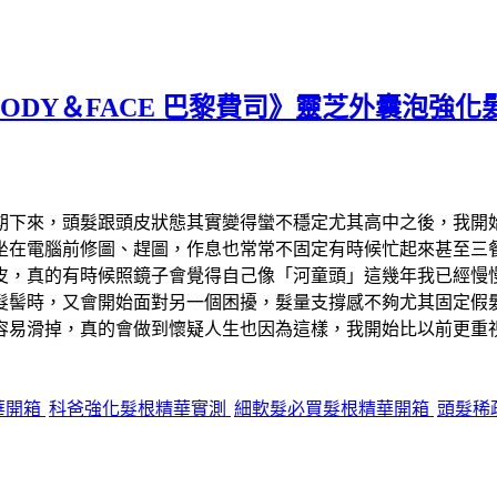
ODY＆FACE 巴黎費司》靈芝外囊泡強
期下來，頭髮跟頭皮狀態其實變得蠻不穩定尤其高中之後，我開
坐在電腦前修圖、趕圖，作息也常常不固定有時候忙起來甚至三
皮，真的有時候照鏡子會覺得自己像「河童頭」這幾年我已經慢
髮髻時，又會開始面對另一個困擾，髮量支撐感不夠尤其固定假
容易滑掉，真的會做到懷疑人生也因為這樣，我開始比以前更重
華開箱
科爸強化髮根精華實測
細軟髮必買髮根精華開箱
頭髮稀