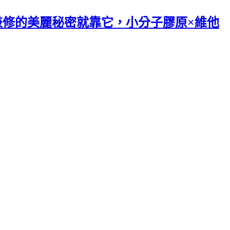
外兼修的美麗秘密就靠它，小分子膠原×維他