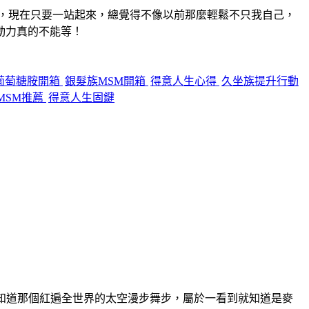
，
現在只要一站起來，總覺得不像以前那麼輕鬆
不只我自己，
動力
真的不能等！
葡萄糖胺開箱
銀髮族MSM開箱
得意人生心得
久坐族提升行動
MSM推薦
得意人生固鍵
典作品也知道那個紅遍全世界的太空漫步舞步，屬於一看到就知道是麥