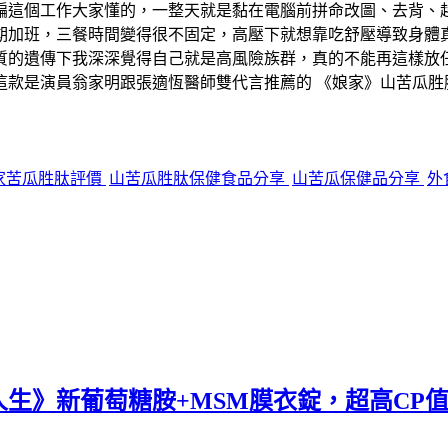
編這個工作大家懂的，一整天就是黏在電腦前拼命改圖、去背、
期加班，三餐時間變得很不固定，高壓下就想靠吃舒壓
導致身體
質的遺傳下我深深覺得自己就是高風險族群，真的不能再這樣放
這款是演員翁家明跟張適恆醫師雙代言推薦的 《娘家》山苦瓜胜
家苦瓜胜肽評價
山苦瓜胜肽保健食品分享
山苦瓜保健品分享
外
生》新葡萄糖胺+MSM膜衣錠，超高CP