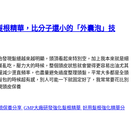
化髮根精華，比分子還小的「外囊泡」技
始發現髮縫越來越明顯，頭頂看起來特別空，加上我本來就是細
餐亂吃，壓力大的時候，整個頭皮狀態就會變得更容易出油尤其
慢減少燙直頻率，也盡量避免過度整理頭髮，平常大多都是全頭
髮包的時候超有感，別人可能一下就固定好了，我常常要花比別
視頭皮保養
疏保養分享
GMP大廠研發強化髮根精華
好用髮根強化精華分