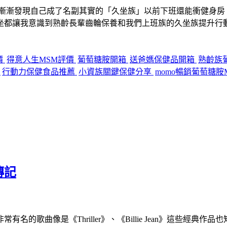
我漸漸發現自己成了名副其實的「久坐族」
以前下班還能衝健身房
坐
都讓我意識到
熟齡長輩齒輪保養
和我們上班族的
久坐族提升行
價
得意人生MSM評價
葡萄糖胺開箱
送爸媽保健品開箱
熟齡族
給
行動力保健食品推薦
小資族關鍵保健分享
momo暢銷葡萄糖胺
傳記
的歌曲像是《Thriller》、《Billie Jean》這些經