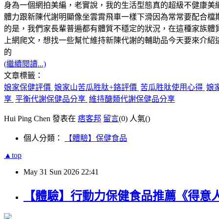
身為一個網拍美編，老實說，我的生活型態真的超級不健康
美
體力跟新陳代謝明顯像坐雲霄飛車一樣下滑
因為常常要配合檔
的是，我們家長輩普遍都有體質不穩定的狀況，在這種家族體
上網爬文，想找一些幫忙維持新陳代謝的輔助品今天要來介紹
的
(繼續閱讀...)
文章標籤：
娘家保健評價
娘家山苦瓜胜肽+鉻評價
苦瓜胜肽使用心得
娘
享
平衡代謝保健品分享
維持醣類代謝保健品分享
Hui Ping Chen 發表在
痞客邦
留言
(0)
人氣(
)
個人分類：
【體驗】保健食品
▲top
May
31
Sun
2026
22:41
【體驗】行動力保健食品推薦《得意人