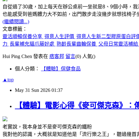
自從過了30歲，加上每天在辦公桌前一坐就是8、9個小時，
也能感受到
爸媽體力大不如前，出門散步走沒幾步就想找椅子
(繼續閱讀...)
文章標籤：
靈活順暢保養分享
得意人生評價
得意人生新二型膠原蛋白評
力
長輩補充貓爪藤好處
熟齡長輩齒輪保養
父母日常靈活補
Hui Ping Chen 發表在
痞客邦
留言
(0)
人氣(
)
個人分類：
【體驗】保健食品
▲top
May
31
Sun
2026
01:37
【體驗】電影心得《麥可傑克森》：
老實說，我本身並不是麥可傑克森的鐵粉
我對他的認識，大概就是知道他是「流行樂之王」，聽過幾首非常有名