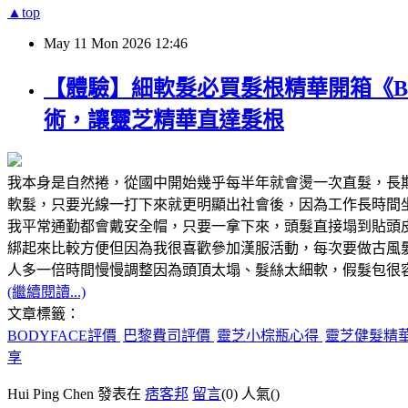
▲top
May
11
Mon
2026
12:46
【體驗】細軟髮必買髮根精華開箱《B
術，讓靈芝精華直達髮根
我本身是自然捲，從國中開始幾乎每半年就會燙一次直髮，長
軟髮，只要光線一打下來就更明顯出社會後，因為工作長時間
我平常通勤都會戴安全帽，只要一拿下來，頭髮直接塌到貼頭
綁起來比較方便但因為我很喜歡參加漢服活動，每次要做古風
人多一倍時間慢慢調整因為頭頂太塌、髮絲太細軟，假髮包很
(繼續閱讀...)
文章標籤：
BODYFACE評價
巴黎費司評價
靈芝小棕瓶心得
靈芝健髮精
享
Hui Ping Chen 發表在
痞客邦
留言
(0)
人氣(
)