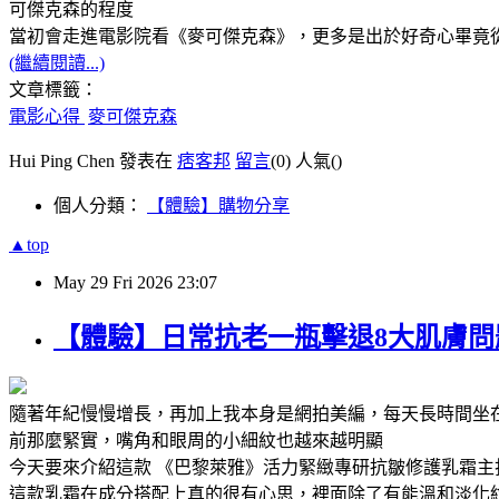
可傑克森的程度
當初會走進電影院看《麥可傑克森》，更多是出於好奇心畢竟
(繼續閱讀...)
文章標籤：
電影心得
麥可傑克森
Hui Ping Chen 發表在
痞客邦
留言
(0)
人氣(
)
個人分類：
【體驗】購物分享
▲top
May
29
Fri
2026
23:07
【體驗】日常抗老一瓶擊退8大肌膚
隨著年紀慢慢增長，再加上我本身是網拍美編，每天長時間坐
前那麼緊實，嘴角和眼周的小細紋也越來越明顯
今天要來介紹這款 《巴黎萊雅》活力緊緻專研抗皺修護乳霜
這款乳霜在成分搭配上真的很有心思，裡面除了有能溫和淡化紋