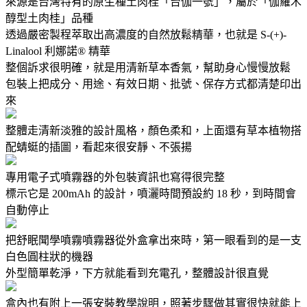
來源是台灣特有的原生種土肉桂「台伽一號」，屬於「伽羅木
醇型土肉桂」品種
透過嚴密製程萃取出高濃度的自然放鬆精華，也就是 S-(+)-
Linalool 利娜諾® 精華
整個訴求很明確，就是用清新草本香氣，幫助身心慢慢放鬆
包裝上把成分、用途、有效日期、批號、保存方式都清楚印出
來
整體走清新淡雅的設計風格，顏色柔和，上面還有草本植物搭
配蜻蜓的插圖，看起來很安靜、不張揚
專用電子式噴霧器的外包裝資訊也寫得很完整
標示它是 200mAh 的設計，噴灑時間預設約 18 秒，到時間會
自動停止
把舒眠聞學噴霧噴霧器從外盒拿出來時，第一眼看到的是一支
白色圓柱狀的機器
外型簡單乾淨，下方就能看到充電孔，整體設計很直覺
盒內也有附上一張安裝教學說明，照著步驟做其實很快就能上