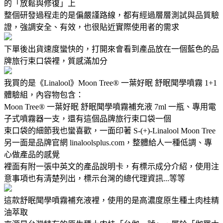
的「放鬆與修復」上
整個研發過程走的是偏嚴謹路線，都有經過層層測試與品質驗
證，強調安全、有效，也很貼近實際使用者的需求
下單後出貨速度蠻快的，打開來會看到產品放在一個藍色的品
牌旅行束口袋裡，質感滿加分
我買的是《Linalool》Moon Tree® 一葉好眠 舒眠聞學噴霧 1+1
體驗組，內容物包含：
Moon Tree® 一葉好眠 舒眠聞學噴霧補充液 7ml 一瓶、專用電
子式噴霧器一支，還有這個品牌旅行束口袋一個
束口袋的細節我也蠻喜歡，一面印著 S-(+)-Linalool Moon Tree
另一面是品牌官網 linaloolsplus.com，整體給人一種低調、專
心做產品的感覺
裡面有附一張中英文的產品說明卡，有標示成分介紹，使用注
意事項也有清楚列出，標示台灣的總代理資訊...等等
這款舒眠聞學噴霧補充液裡，使用的是高濃度原生種土肉桂精
油萃取