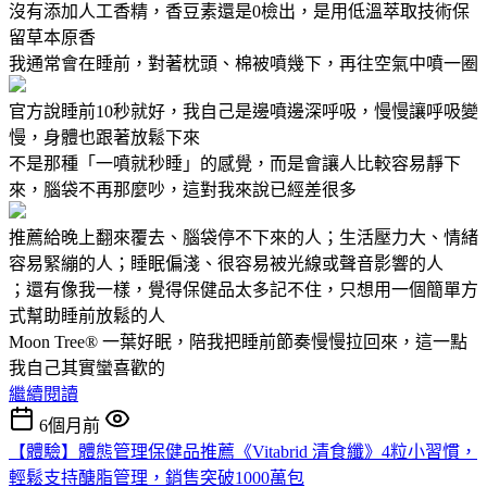
沒有添加人工香精，香豆素還是0檢出，是用低溫萃取技術保
留草本原香
我通常會在睡前，對著枕頭、棉被噴幾下，再往空氣中噴一圈
官方說睡前10秒就好，我自己是邊噴邊深呼吸，慢慢讓呼吸變
慢，身體也跟著放鬆下來
不是那種「一噴就秒睡」的感覺，而是會讓人比較容易靜下
來，腦袋不再那麼吵，這對我來說已經差很多
推薦給晚上翻來覆去、腦袋停不下來的人；生活壓力大、情緒
容易緊繃的人；睡眠偏淺、很容易被光線或聲音影響的人
；還有像我一樣，覺得保健品太多記不住，只想用一個簡單方
式幫助睡前放鬆的人
Moon Tree® 一葉好眠，陪我把睡前節奏慢慢拉回來，這一點
我自己其實蠻喜歡的
繼續閱讀
6個月前
【體驗】體態管理保健品推薦《Vitabrid 清食纖》4粒小習慣，
輕鬆支持醣脂管理，銷售突破1000萬包