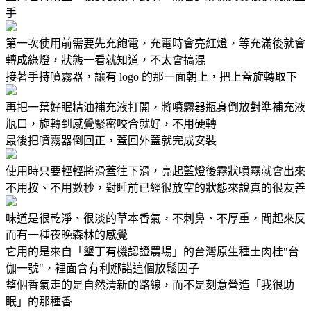
手
第一次使用前需要先充飽電，充電時會亮紅燈，等充滿後就會
轉成綠燈，狀態一看就知道，不太會搞混
接著手持噴霧器，讓有 logo 的那一面朝上，把上蓋旋轉取下
再把一葉好眠精油補充液打開，將噴霧器瓶身倒放對準補充液
瓶口，旋轉到感覺緊密咬合就好，不用硬轉
最後把噴霧器倒回正，蓋回外蓋就完成安裝
使用時只要輕輕將滑蓋往下滑，亮起藍燈後霧狀噴霧就會出來
不用按、不用數秒，對睡前已經很放空的狀態來說真的很友善
味道是很乾淨、很淡的草本香氣，不刺鼻、不厚重，聞起來反
而有一種夜晚森林的感覺
它用的是來自「墾丁有機認證農場」的台灣原生種土肉桂"台
伽一號"，裡面含有利娜諾這個放鬆因子
整個香氣走的是自然清新的路線，而不是刻意營造「我很助
眠」的那種香