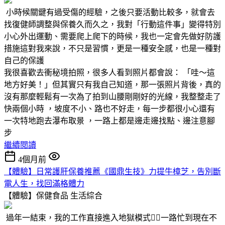
小時候關鍵有過受傷的經驗，之後只要活動比較多，就會去
找復健師調整與保養久而久之，我對「行動這件事」變得特別
小心外出運動、需要爬上爬下的時候，我也一定會先做好防護
措施這對我來說，不只是習慣，更是一種安全感，也是一種對
自己的保護
我很喜歡去衝秘境拍照，很多人看到照片都會說： 「哇～這
地方好美！」但其實只有我自己知道，那一張照片背後，真的
沒有那麼輕鬆有一次為了拍到山腰剛剛好的光線，我整整走了
快兩個小時 ，坡度不小、路也不好走，每一步都很小心還有
一次特地跑去瀑布取景 ，一路上都是邊走邊找點、邊注意腳
步
繼續閱讀
4個月前
【體驗】日常護肝保養推薦《國鼎生技》力提牛樟芝，告別斷
電人生，找回滿格體力
【體驗】保健食品
生活綜合
過年一結束，我的工作直接進入地獄模式😵‍💫一路忙到現在不