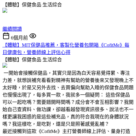
【體驗】保健食品
生活綜合
繼續閱讀
6個月前
【體驗】MIT保健品推薦，客製化營養包開箱《CofitMe》每
日健康包，營養師線上評估心得
【體驗】保健食品
生活綜合
一開始會接觸保健品，其實只是因為白天容易覺得累、專注
力差，就想說補充看看對精神有幫助的營養後來又發現晚上不
太好睡，於是又另外去找、去買偏向幫助入睡的保健食品問題
也慢慢出現了，每多買一款，我就多一個疑問： 這些保健品
可以一起吃嗎？需要錯開時間嗎？成分會不會互相影響？我開
始自己查資料、做功課，卻越看越發現資訊很多、說法也不一
樣更讓我困惑的是這些補充品，真的符合我現在的身體狀況
嗎？我這樣吃，是吃對，還是只是照著感覺亂補？
最近接觸到這款《CofitMe》主打營養師線上評估、量身打造