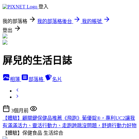
登入
我的部落格
我的部落格後台
我的帳號
登出
屏兒的生活日誌
相簿
部落格
名片
3個月前
【體驗】顧關鍵保健品推薦《飛跑》葡優錠®，專利UC2讓我
有滿滿活力、靈活行動力、走跑跨跳沒問題，舒適行動力好物
【體驗】保健食品
生活綜合