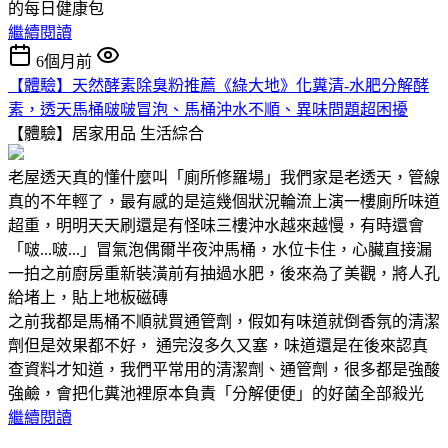
的每日健康包
繼續閱讀
6個月前
【體驗】天然酵素除臭粉推薦《綠大地》化糞清-水肥分解酵
素，透天馬桶啵啵冒泡、馬桶沖水不順、異味問題超困擾
【體驗】居家用品
生活綜合
老屋透天真的懂什麼叫「廁所修羅場」我們家是老透天，管線
真的不年輕了，最有感的是這幾個狀況輪流上演一樓廁所味道
超重，明明天天刷還是有怪味三樓沖水越來越慢，有時還會
「啵...啵...」冒氣泡偶爾半夜沖馬桶，水位卡住，心臟直接漏
一拍之前廚房重新裝潢前有抽過水肥，後來為了美觀，將人孔
給堵上，貼上地板磁磚
之前我都是馬桶不順就買通管劑，假如有味道就倒香氛的清潔
劑但是效果都不好， 通完沒多久又塞，味道還是在後來認真
查資料才知道，我們平常用的清潔劑、通管劑，很多都是強酸
強鹼，會把化糞池裡原本負責「分解便便」的好菌全部殺光
繼續閱讀