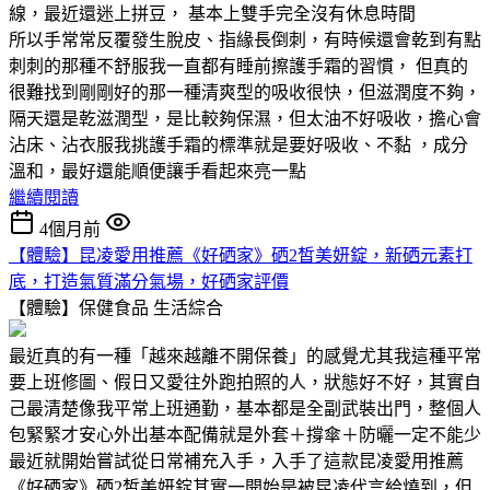
線，最近還迷上拼豆， 基本上雙手完全沒有休息時間
所以手常常反覆發生脫皮、指緣長倒刺，有時候還會乾到有點
刺刺的那種不舒服我一直都有睡前擦護手霜的習慣， 但真的
很難找到剛剛好的那一種清爽型的吸收很快，但滋潤度不夠，
隔天還是乾滋潤型，是比較夠保濕，但太油不好吸收，擔心會
沾床、沾衣服我挑護手霜的標準就是要好吸收、不黏 ，成分
溫和，最好還能順便讓手看起來亮一點
繼續閱讀
4個月前
【體驗】昆凌愛用推薦《好硒家》硒2皙美妍錠，新硒元素打
底，打造氣質滿分氣場，好硒家評價
【體驗】保健食品
生活綜合
最近真的有一種「越來越離不開保養」的感覺尤其我這種平常
要上班修圖、假日又愛往外跑拍照的人，狀態好不好，其實自
己最清楚像我平常上班通勤，基本都是全副武裝出門，整個人
包緊緊才安心外出基本配備就是外套＋撐傘＋防曬一定不能少
最近就開始嘗試從日常補充入手，入手了這款昆凌愛用推薦
《好硒家》硒2皙美妍錠其實一開始是被昆凌代言給燒到，但