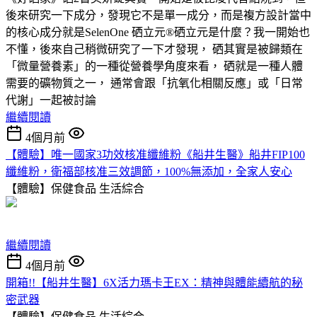
後來研究一下成分，發現它不是單一成分，而是複方設計當中
的核心成分就是SelenOne 硒立元®硒立元是什麼？我一開始也
不懂，後來自己稍微研究了一下才發現， 硒其實是被歸類在
「微量營養素」的一種從營養學角度來看， 硒就是一種人體
需要的礦物質之一， 通常會跟「抗氧化相關反應」或「日常
代謝」一起被討論
繼續閱讀
4個月前
【體驗】唯一國家3功效核准纖維粉《船井生醫》船井FIP100
纖維粉，衛福部核准三效調節，100%無添加，全家人安心
【體驗】保健食品
生活綜合
繼續閱讀
4個月前
開箱!!【船井生醫】6X活力瑪卡王EX：精神與體能續航的秘
密武器
【體驗】保健食品
生活綜合