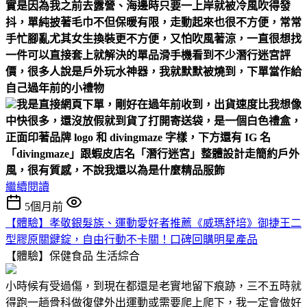
實是因為我之前去露營、海邊時
只要一上岸就被冷風吹得發
抖，單純披著毛巾不但保暖有限，走動起來也很不方便，常常
手忙腳亂
尤其女生換裝更不方便，又怕吹風著涼，一直很想找
一件可以直接套上就解決的單品
滑手機看到不少潛行迷宮評
價，很多人說是戶外玩水神器，我就默默被燒到，下單當作給
自己過年前的小禮物
我是直接網頁下單，剛好在過年前收到，出貨速度比我想像
中快很多，還沒放假就到貨了
打開寄送袋，是一個白色禮盒，
正面印著品牌 logo 和 divingmaze 字樣，下方還有 IG 名
「divingmaze」跟蝦皮店名「潛行迷宮」
整體設計走簡約戶外
風，很有質感，不說我還以為是什麼精品服飾
繼續閱讀
5個月前
【體驗】孝敬銀髮族、運動愛好者推薦《威瑪舒培》御捷王二
型膠原關鍵錠，自由行動不卡關！口碑回購明星產品
【體驗】保健食品
生活綜合
小時候有受過傷，到現在都還是老實地留下痕跡，三不五時就
得跑一趟骨科做復健外出運動或需要爬上爬下，我一定會做好