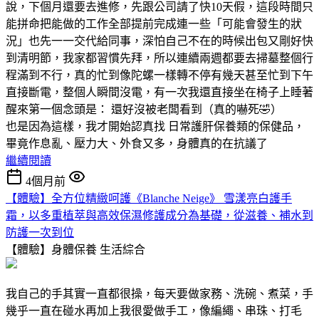
說，下個月還要去進修，先跟公司請了快10天假，這段時間只
能拼命把能做的工作全部提前完成連一些「可能會發生的狀
況」也先一一交代給同事，深怕自己不在的時候出包又剛好快
到清明節，我家都習慣先拜，所以連續兩週都要去掃墓整個行
程滿到不行，真的忙到像陀螺一樣轉不停有幾天甚至忙到下午
直接斷電，整個人瞬間沒電，有一次我還直接坐在椅子上睡著
醒來第一個念頭是： 還好沒被老闆看到（真的嚇死🤣）
也是因為這樣，我才開始認真找 日常護肝保養類的保健品，
畢竟作息亂、壓力大、外食又多，身體真的在抗議了
繼續閱讀
4個月前
【體驗】全方位精緻呵護《Blanche Neige》 雪漾亮白護手
霜，以多重植萃與高效保濕修護成分為基礎，從滋養、補水到
防護一次到位
【體驗】身體保養
生活綜合
我自己的手其實一直都很操，每天要做家務、洗碗、煮菜，手
幾乎一直在碰水再加上我很愛做手工，像編繩、串珠、打毛