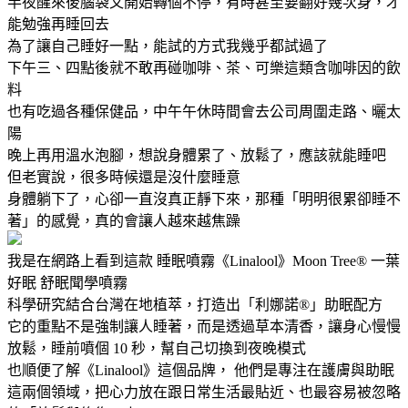
半夜醒來後腦袋又開始轉個不停，有時甚至要翻好幾次身，才
能勉強再睡回去
為了讓自己睡好一點，能試的方式我幾乎都試過了
下午三、四點後就不敢再碰咖啡、茶、可樂這類含咖啡因的飲
料
也有吃過各種保健品，中午午休時間會去公司周圍走路、曬太
陽
晚上再用溫水泡腳，想說身體累了、放鬆了，應該就能睡吧
但老實說，很多時候還是沒什麼睡意
身體躺下了，心卻一直沒真正靜下來，那種「明明很累卻睡不
著」的感覺，真的會讓人越來越焦躁
我是在網路上看到這款 睡眠噴霧《Linalool》Moon Tree® 一葉
好眠 舒眠聞學噴霧
科學研究結合台灣在地植萃，打造出「利娜諾®」助眠配方
它的重點不是強制讓人睡著，而是透過草本清香，讓身心慢慢
放鬆，睡前噴個 10 秒，幫自己切換到夜晚模式
也順便了解《Linalool》這個品牌， 他們是專注在護膚與助眠
這兩個領域，把心力放在跟日常生活最貼近、也最容易被忽略