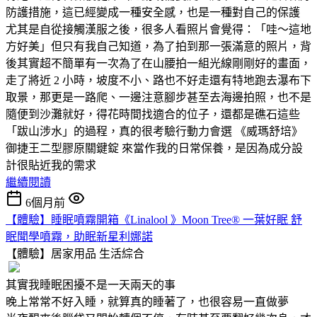
防護措施，這已經變成一種安全感，也是一種對自己的保護
尤其是自從接觸漢服之後，很多人看照片會覺得：「哇～這地
方好美」但只有我自己知道，為了拍到那一張滿意的照片，背
後其實超不簡單有一次為了在山腰拍一組光線剛剛好的畫面，
走了將近 2 小時，坡度不小、路也不好走還有特地跑去瀑布下
取景，那更是一路爬、一邊注意腳步甚至去海邊拍照，也不是
隨便到沙灘就好，得花時間找適合的位子，還都是礁石這些
「跋山涉水」的過程，真的很考驗行動力會選 《威瑪舒培》
御捷王二型膠原關鍵錠 來當作我的日常保養，是因為成分設
計很貼近我的需求
繼續閱讀
6個月前
【體驗】睡眠噴霧開箱《Linalool 》Moon Tree® 一葉好眠 舒
眠聞學噴霧，助眠新星利娜諾
【體驗】居家用品
生活綜合
其實我睡眠困擾不是一天兩天的事
晚上常常不好入睡，就算真的睡著了，也很容易一直做夢