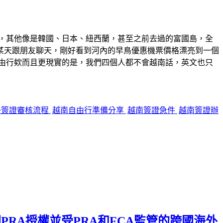
，其他像是韓國、日本、紐西蘭，甚至之前去過的富國島，全
某天跟朋友聊天，剛好看到河內的早鳥優惠機票價格漂亮到一個
由行欸而且更現實的是，我們四個人都不會越南話，英文也只
子簽證審核流程
越南自由行準備分享
越南簽證急件
越南簽證辦
英國PRA授權並受PRA和FCA監管的跨國海外