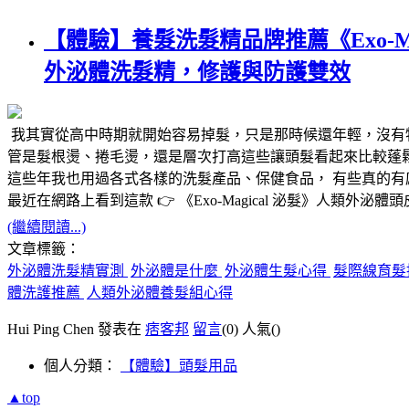
【體驗】養髮洗髮精品牌推薦《Exo-
外泌體洗髮精，修護與防護雙效
我其實從高中時期就開始容易掉髮，只是那時候還年輕，沒有
管是髮根燙、捲毛燙，還是層次打高這些讓頭髮看起來比較蓬
這些年我也用過各式各樣的洗髮產品、保健食品， 有些真的
最近在網路上看到這款 👉
《Exo-Magical 泌髮》人類外泌
(繼續閱讀...)
文章標籤：
外泌體洗髮精實測
外泌體是什麼
外泌體生髮心得
髮際線育髮
體洗護推薦
人類外泌體養髮組心得
Hui Ping Chen 發表在
痞客邦
留言
(0)
人氣(
)
個人分類：
【體驗】頭髮用品
▲top