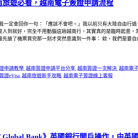
南旅遊必看，越南電子簽證申請流程
我一定會回你一句：「應該不會吧。」我以前只有大陸自由行過
是人到就好，完全不用動腦這趟越南行，其實真的是臨時起意，
接先搶了機票買完那一刻才突然意識到一件事： 欸，我們是要自
證申請教學
越南簽證申請平台分享
越南簽證一次解決
越南電
證eVisa
越南旅遊新手攻略
越南電子簽證線上客服
Global Bank》英國銀行開戶操作，由