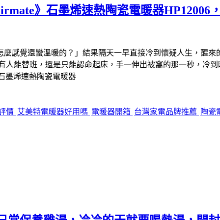
mate》石墨烯速熱陶瓷電暖器HP1200
麼感覺還蠻溫暖的？」結果隔天一早直接冷到懷疑人生，醒來的瞬
沒有人能替班，還是只能認命起床，手一伸出被窩的那一秒，冷到
》石墨烯速熱陶瓷電暖器
評價
艾美特電暖器好用嗎
電暖器開箱
台灣家電品牌推薦
陶瓷