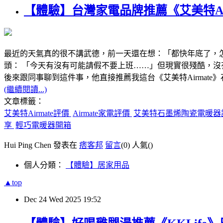
【體驗】台灣家電品牌推薦《艾美特Air
最近的天氣真的很不講武德，前一天還在想：「都快年底了，怎
頭： 「今天有沒有可能請假不要上班……」但現實很殘酷，
後來跟同事聊到這件事，他直接推薦我這台《艾美特Airmate
(繼續閱讀...)
文章標籤：
艾美特Airmate評價
Airmate家電評價
艾美特石墨烯陶瓷電暖器
享
輕巧電暖器開箱
Hui Ping Chen 發表在
痞客邦
留言
(0)
人氣(
)
個人分類：
【體驗】居家用品
▲top
Dec
24
Wed
2025
19:52