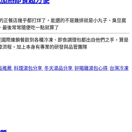
封加熱即食超方便
的正餐店幾乎都打烊了，能選的不是雞排就是小丸子、臭豆腐
，最後常常隨便吃一點就算了
 多年從國際連鎖餐飲到各種冷凍、即食調理包都出自他們之手，算是
整流程，加上本身有專業的研發與品管團隊
品推薦
料理湯包分享
冬天湯品分享
好喝雞湯包心得
台灣冷凍