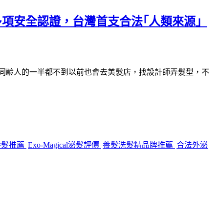
，多項安全認證，台灣首支合法｢人類來源」
同齡人的一半都不到以前也會去美髮店，找設計師弄髮型，不
養髮推薦
Exo-Magical泌髮評價
養髮洗髮精品牌推薦
合法外泌