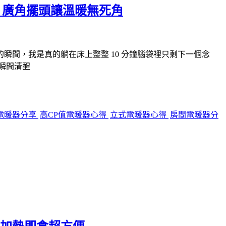
6，廣角擺頭讓溫暖無死角
間，我是真的躺在床上整整 10 分鐘腦袋裡只剩下一個念
瞬間清醒
電暖器分享
高CP值電暖器心得
立式電暖器心得
房間電暖器分