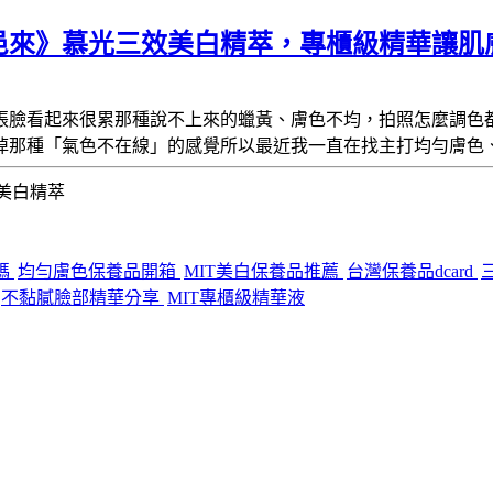
邑來》慕光三效美白精萃，專櫃級精華讓肌
張臉看起來很累
那種說不上來的蠟黃、膚色不均，拍照怎麼調色
掉那種「氣色不在線」的感覺所以最近我一直在找
主打均勻膚色
美白精萃
碼
均勻膚色保養品開箱
MIT美白保養品推薦
台灣保養品dcard
不黏膩臉部精華分享
MIT專櫃級精華液