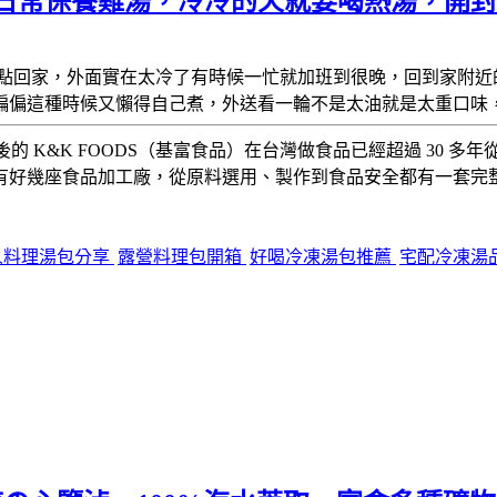
e》日常保養雞湯，冷冷的天就要喝熱湯，開
點回家，外面實在太冷了有時候一忙就加班到很晚，回到家附近
偏偏這種時候又懶得自己煮，外送看一輪不是太油就是太重口味
後的 K&K FOODS（基富食品）在台灣做食品已經超過 30
有好幾座食品加工廠，從原料選用、製作到食品安全都有一套完
人料理湯包分享
露營料理包開箱
好喝冷凍湯包推薦
宅配冷凍湯