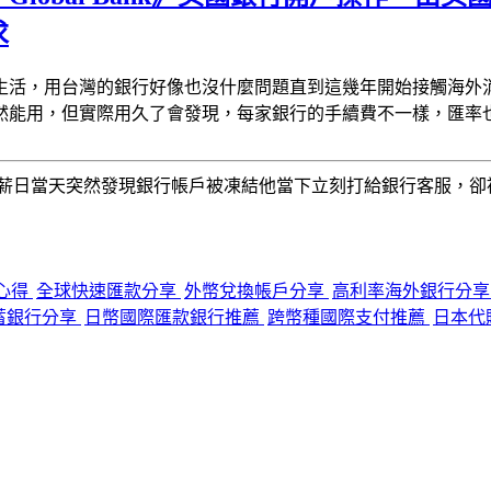
求
生活，用台灣的銀行好像也沒什麼問題
直到這幾年開始接觸海外
然能用，但實際用久了會發現，每家銀行的手續費不一樣，匯率
薪日當天
突然發現銀行帳戶被凍結
他當下立刻打給銀行客服，卻
開戶心得
全球快速匯款分享
外幣兌換帳戶分享
高利率海外銀行分
蓄銀行分享
日幣國際匯款銀行推薦
跨幣種國際支付推薦
日本代