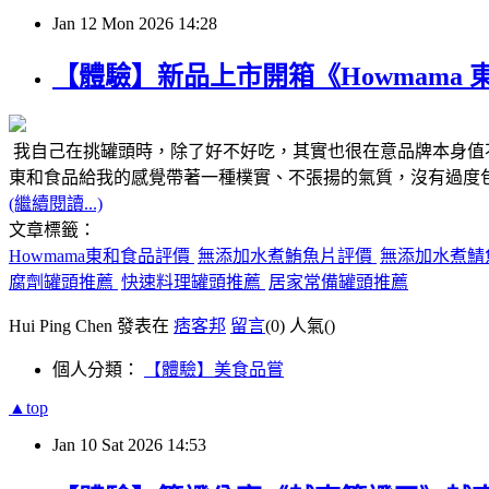
Jan
12
Mon
2026
14:28
【體驗】新品上市開箱《Howmama
我自己在挑罐頭時，除了好不好吃，其實也很在意品牌本身值
東和食品給我的感覺帶著一種樸實、不張揚的氣質，沒有過度包
(繼續閱讀...)
文章標籤：
Howmama東和食品評價
無添加水煮鮪魚片評價
無添加水煮鯖
腐劑罐頭推薦
快速料理罐頭推薦
居家常備罐頭推薦
Hui Ping Chen 發表在
痞客邦
留言
(0)
人氣(
)
個人分類：
【體驗】美食品嘗
▲top
Jan
10
Sat
2026
14:53