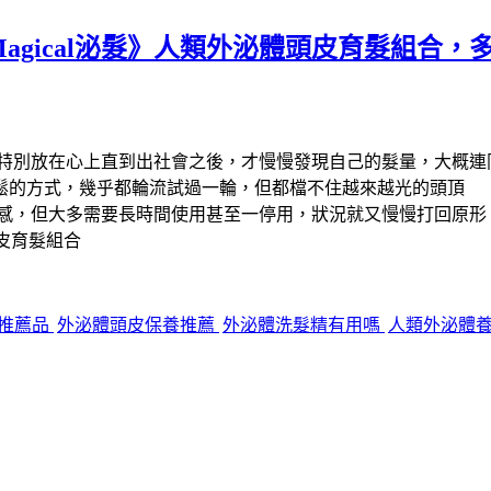
Magical泌髮》人類外泌體頭皮育髮組合
特別放在心上直到出社會之後，才慢慢發現自己的髮量，大概連
鬆的方式，幾乎都輪流試過一輪，但都檔不住越來越光的頭頂
有感，但大多需要長時間使用甚至一停用，狀況就又慢慢打回原形
體頭皮育髮組合
推薦品
外泌體頭皮保養推薦
外泌體洗髮精有用嗎
人類外泌體