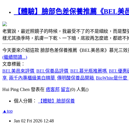
【體驗】臉部色差保養推薦《BEL美
老實說，最近照鏡子的時候，我最受不了的不是細紋，而是
整
樣尤其換季時，肌膚一下乾、一下暗，底妝再怎麼遮，都遮不
今天要來介紹這款
臉部色差保養推薦《BEL美邑來》慕光三效
(繼續閱讀...)
文章標籤：
BEL美邑來評價
BEL保養品評價
BEL慕光瓶推薦嗎
BEL優惠
享
兩千內專櫃級美白精華
傳明酸保養品開箱
BioWhite是什麼
Hui Ping Chen 發表在
痞客邦
留言
(0)
人氣(
)
個人分類：
【體驗】臉部保養
▲top
Jan
02
Fri
2026
12:48