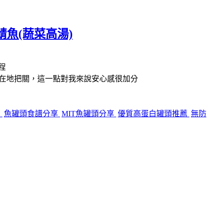
魚(蔬菜高湯)
程
、在地把關，這一點對我來說安心感很加分
薦
魚罐頭食譜分享
MIT魚罐頭分享
優質高蛋白罐頭推薦
無防