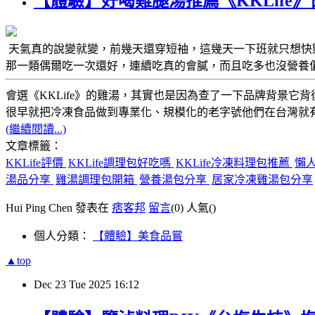
【體驗】好喝雞腿湯推薦《KKLif
天氣真的說變就變，前幾天還穿短袖，這幾天一下班就只想快
那一類偶爾吃一次還好，連續吃真的會膩，而且吃多也沒營養
會選《KKLife》的雞湯，其實也是因為查了一下品牌背景它背
很早就把冷凍食品做到專業化、規模化的老字號他們在台灣就
(繼續閱讀...)
文章標籤：
KKLife評價
KKLife調理包好吃嗎
KKLife冷凍料理包推薦
懶
湯品分享
雞湯調理包開箱
營養湯包分享
居家冷凍雞湯包分享
Hui Ping Chen 發表在
痞客邦
留言
(0)
人氣(
)
個人分類：
【體驗】美食品嘗
▲top
Dec
23
Tue
2025
16:12