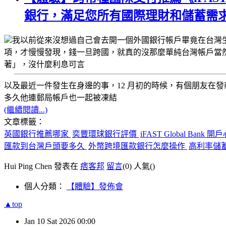
銀行，滿足您所有國際理財和儲蓄需
我以前從來沒想過自己會去開一個
外國銀行帳戶
畢竟在台灣
項，才慢慢發現，
錢一旦跨國，就真的沒那麼單純
台灣帳戶當
著」，沒什麼利息可言
以及最近一件發生在身邊的事，12 月初的時候，有個朋友在
發
多久他連
郵局帳戶也一起被凍結
(繼續閱讀...)
文章標籤：
英國銀行推薦哪家
奕豐環球銀行評價
iFAST Global Bank 
匯款到台灣戶頭要多久
外幣跨境匯款銀行怎麼操作
高利率儲
Hui Ping Chen 發表在
痞客邦
留言
(0)
人氣(
)
個人分類：
【體驗】發佈會
▲top
Jan
10
Sat
2026
00:00