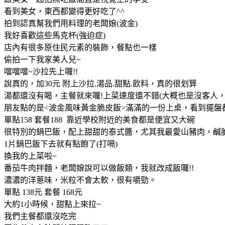
看到美女，東西都變得更好吃了^^
拍到認真幫我們用料理的老闆娘(波金)
我好喜歡這些馬克杯(強迫症)
店內有很多原住民元素的裝飾，餐點也一樣
偷拍一下我家美人兒~
噹噹噹~沙拉先上囉!!
說真的，加30元 附上沙拉.湯品.甜點.飲料，真的很划算
湯都還沒有喝，主餐就來囉!上菜速度還不錯(大概也是沒客人，
朋友點的是<波金風味黃金脆皮飯>滿滿的一份上桌，看到擺盤
單點158 套餐188 靠近學校附近的美食都是便宜又大碗
很特別的鍋巴飯，配上甜甜的泰式醬，尤其我最愛山豬肉，鹹
1片鍋巴飯下去就有點飽了(打嗝)
換我的上菜啦~
番茄牛肉拌麵，老闆娘說可以做飯類，我就改成飯囉!!
濃濃的洋蔥味，米粒不會太軟，很有嚼勁。
單點 138元 套餐 168元
大約1小時候，甜點上來拉~
我們主餐都還沒吃完