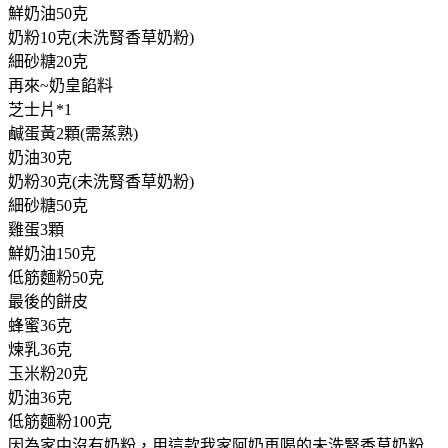
鮮奶油50克
奶粉10克(未洗腎香草奶粉)
細砂糖20克
再來~奶皇餡料
芝士片*1
鹹蛋黃2顆(需蒸熟)
奶油30克
奶粉30克(未洗腎香草奶粉)
細砂糖50克
雞蛋3顆
鮮奶油150克
低筋麵粉50克
最後的餅皮
蜂蜜36克
煉乳36克
玉米粉20克
奶油36克
低筋麵粉100克
因為家中沒有奶粉，用這款我家阿奶再喝的未洗腎香草奶粉