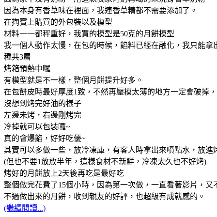
因為本身有香草味在裡面，我連香草精都不需要添加了。
在掏寶上購買的外包裝以及模型
材料一一都秤重好，我買的模型是50克的月餅模型
我一個人動作太慢，在包的時候，餡料已經在融化，我只能拿
種共3層
烤箱預熱中囉
有模型就是不一樣，整個月餅提升好多。
在包餅皮時最好厚度1致，不然再壓模太薄的地方一定會破掉
沒想到烤完好油的樣子
左邊未烤，右邊剛烤完
冷掉就可以包裝囉~
真的會爆餡，好好吃優~
其實可以多做一些，放冷凍庫，有客人時拿出來噴點水，放進
(但也不要1放放半年，這樣食材不新鮮，冷凍太久也不好烤)
烤好的月餅放上2天後再吃是最好吃
整個做完花費了15個小時，因為第一次做，一直看著影片，又
不過做出來的月餅，收到親友的好評，也超級有成就感的。
(繼續閱讀...)