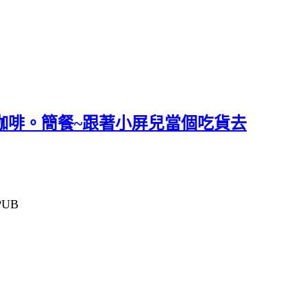
手沖咖啡。簡餐~跟著小屏兒當個吃貨去
UB