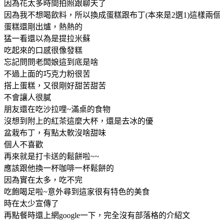
因為花太多時間拍照跟聊天了
因為我不想喝飲料，所以換成蛋糕跟布丁(本來是2選1)這樣兩
蛋糕還剛出爐，熱熱的
猛一看還以為是提拉米蘇
吃起來的口感很像發糕
忘記問問老闆娘這到底是啥
不過上面的巧克力粉很苦
搭上蛋糕，又很剛好甜苦甜苦
不會讓人很膩
朋友還在吃沙拉哩~滿桌的食物
沒想到附上的紅茶這麼大杯，還是去冰的優
盆栽布丁，有點太軟沒啥甜味
個人不喜歡
再來就是打卡送的鬆餅啦~~
應該跟他換一杯咖啡一杯鬆餅的
因為實在太多，吃不完
吃飽喝足啦~意外尋到這家很有特色的美食
時在太少宣傳了
再點餐時還上網google一下，完全沒有部落格的介紹文