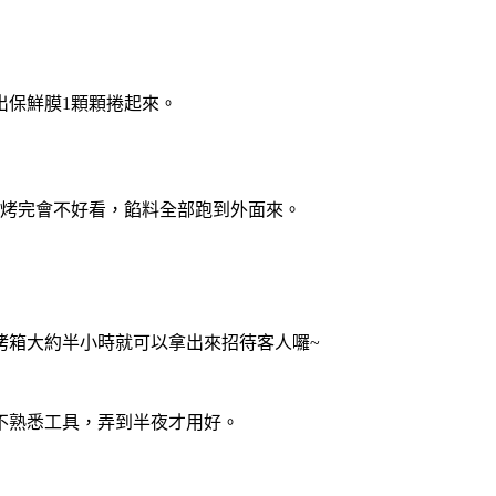
出保鮮膜1顆顆捲起來。
，烤完會不好看，餡料全部跑到外面來。
烤箱大約半小時就可以拿出來招待客人囉~
不熟悉工具，弄到半夜才用好。