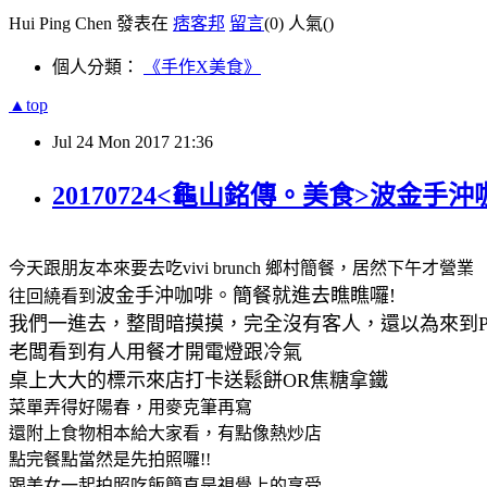
Hui Ping Chen 發表在
痞客邦
留言
(0)
人氣(
)
個人分類：
《手作X美食》
▲top
Jul
24
Mon
2017
21:36
20170724<龜山銘傳。美食>波金
今天跟朋友本來要去吃vivi brunch 鄉村簡餐，居然下午才營業
波金手沖咖啡。簡餐就進去瞧瞧囉!
往回繞看到
我們一進去，整間暗摸摸，完全沒有客人，還以為來到P
老闆看到有人用餐才開電燈跟冷氣
桌上大大的標示來店打卡送鬆餅OR焦糖拿鐵
菜單弄得好陽春，用麥克筆再寫
還附上食物相本給大家看，有點像熱炒店
點完餐點當然是先拍照囉!!
跟美女一起拍照吃飯簡直是視覺上的享受