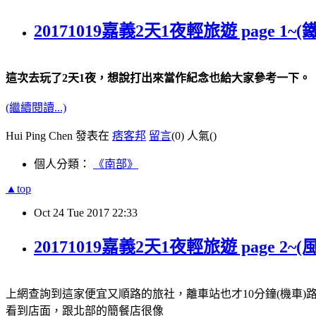
20171019嘉義2天1夜輕旅遊 page
這次去玩了2天1夜，想說打出來當作紀念也給大家參考一下。
(繼續閱讀...)
Hui Ping Chen 發表在
痞客邦
留言
(0)
人氣(
)
個人分類：
《南部》
▲top
Oct
24
Tue
2017
22:33
20171019嘉義2天1夜輕旅遊 page
上網查詢到這家便宜又順路的旅社，離車站也才10分鐘(機車)
看到店面，跟北部的簡餐店很像