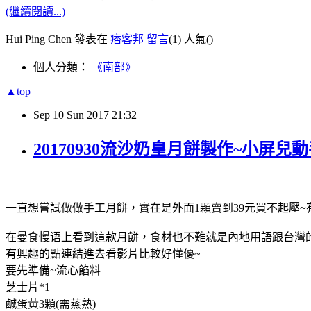
(繼續閱讀...)
Hui Ping Chen 發表在
痞客邦
留言
(1)
人氣(
)
個人分類：
《南部》
▲top
Sep
10
Sun
2017
21:32
20170930流沙奶皇月餅製作~小屏兒
一直想嘗試做做手工月餅，實在是外面1顆賣到39元買不起壓
在曼食慢语上看到這款月餅，食材也不難就是內地用語跟台灣
有興趣的點連結進去看影片比較好懂優~
要先準備~流心餡料
芝士片*1
鹹蛋黃3顆(需蒸熟)