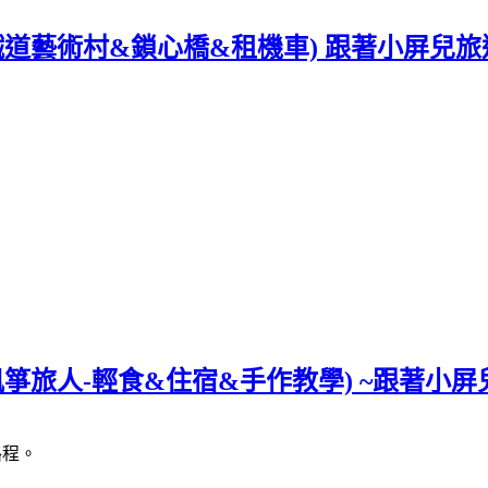
 1~(鐵道藝術村&鎖心橋&租機車) 跟著小屏兒
 2~(風箏旅人-輕食&住宿&手作教學) ~跟著小
路程。