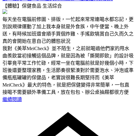
【體驗】保健食品
生活綜合
每天坐在電腦前修圖、排版，一忙起來常常連喝水都忘記，更
別說規律運動了加上我本身就是外食族，中午便當、晚上外
送，有時候加班還會順手買個炸雞、手搖飲犒賞自己久而久之
真的會開始在意自己的體態狀況
我對《美萃MeiCheck》並不陌生，之前就喝過他們家的甩水
曲羨飲當初接觸這個品牌，就是因為被「撕開即飲」的設計吸
引畢竟平常工作忙碌，經常一坐在電腦前就是好幾個小時，下
班後還要整理家務，生活節奏很緊湊對於需要泡水、沖泡或準
備瓶瓶罐罐的保健品，老實說很難長期堅持而《美萃
MeiCheck》最大的特色，就是把保健變得非常簡單，一包直
接喝不需要額外準備工具，放在包包、辦公桌抽屜都很方便
繼續閱讀