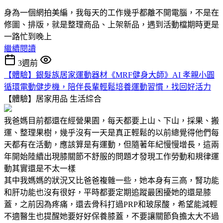
身為一個網拍美編，我每天的工作幾乎都離不開電腦，不是在
修圖、排版，就是整理商品、上架新品，遇到活動檔期時更是
一路忙到晚上
繼續閱讀
3週前
【體驗】銀髮族居家運動器材《MRF健身大師》AI 孝親小圓
循環電動健步機，陪伴長輩輕鬆培養運動習慣，找回好活力
【體驗】居家用品
生活綜合
我爸媽目前都還在經營果園，每天都要上山、下山，採果、搬
運、整理果樹，幾乎沒有一天是真正輕鬆的以前總覺得他們每
天都有在活動，應該算是有運動，但隨著年紀慢慢增長，這兩
年開始陸續出現膝關節不舒服的問題才發現工作勞動和規律運
動其實還是不太一樣
其中我媽媽的狀況又比爸爸複雜一些，她本身有三高，腎功能
和肝功能也沒有很好，平時都要定期追蹤最困擾她的還是膝
蓋，之前因為疼痛，還去骨科打過PRP和玻尿酸，希望能減輕
不適醫生也提醒她要好好保養膝蓋，不要讓關節負擔太大不過