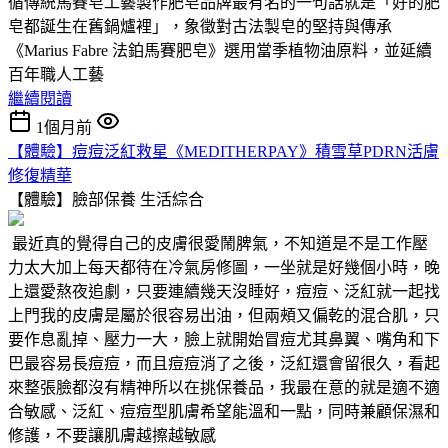
循傳統馬賽皂工藝製作肥皂品牌最有名的一句話就是「好的肥
皂都誕生在舊鍋爐裡」，象徵對古法製皂的堅持與傳承
《Marius Fabre 法鉑馬賽肥皂》選用當季植物油原料，並延續
百年職人工藝
繼續閱讀
1個月前
【體驗】痘痘泛紅救星《MEDITHERPAY》積雪草PDRN活膚
修復精華
【體驗】臉部保養
生活綜合
最近真的覺得自己的皮膚很愛鬧脾氣，不知道是不是工作壓
力太大加上每天都待在冷氣房修圖，一坐就是好幾個小時，晚
上還愛熬夜追劇，只要連續幾天沒睡好，痘痘、泛紅就一起找
上門我的皮膚是屬於很容易出油，但兩頰又偏乾的混合肌，只
要作息亂掉、壓力一大，臉上就開始冒痘尤其鼻翼、嘴角和下
巴最容易長痘痘，而且痘痘消了之後，泛紅還會留很久，看起
來整張臉都沒有精神所以在挑保養品，我最在意的就是適不適
合敏感、泛紅、痘痘型肌膚希望能溫和一點，同時兼顧保濕和
修護，不要讓肌膚越擦越敏感