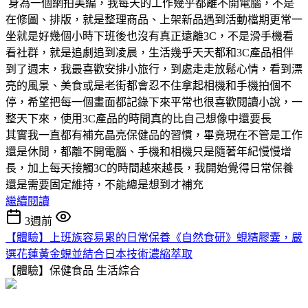
身為一個網拍美編，我每天的工作幾乎都離不開電腦，不是
在修圖、排版，就是整理商品、上架新品遇到活動檔期更常一
坐就是好幾個小時下班後也沒有真正遠離3C，不是滑手機看
看社群，就是追劇追到凌晨，生活幾乎天天都和3C產品相伴
到了週末，我最喜歡安排小旅行，到處走走放鬆心情，看到漂
亮的風景、美食或是老街都會忍不住拿起相機和手機拍個不
停，希望把每一個畫面都記錄下來平常也很喜歡閱讀小說，一
整天下來，使用3C產品的時間真的比自己想像中還要長
其實我一直都有補充晶亮保健品的習慣，畢竟現在不管是工作
還是休閒，都離不開電腦、手機和相機只是隨著年紀慢慢增
長，加上每天接觸3C的時間越來越長，我開始覺得日常保養
還是需要固定維持，不能總是想到才補充
繼續閱讀
3週前
【體驗】上班族容易累的日常保養《自然食研》蜆精膠囊，嚴
選花蓮黃金蜆並結合日本技術濃縮萃取
【體驗】保健食品
生活綜合