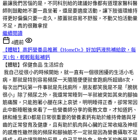
最讓我們苦惱的是，不同科別給的建議好像都有道理家醫科醫
師則鼓勵她不要一直坐著，還是要適度活動，讓下肢循環維持
得更好偏偏只要一走久，膝蓋就容易不舒服，不動又怕活動量
不足，真的很難拿捏
繼續閱讀
4週前
【體驗】高鈣營養品推薦《HomeDr.》好加鈣液態補給飲，每
天1包，輕輕鬆鬆補鈣
【體驗】保健食品
生活綜合
我自己從很小的時候開始，就一直有一個很困擾的生活小毛
病，那就是特別容易頻尿一天隨隨便便就會跑廁所超過8次，
每次出門玩第一件事就是先找廁所，朋友都笑我是不是「膀胱
很小」除了頻尿之外，我還常常睡到一半就被突如其來的腳抽
筋痛醒，只能抱著小腿在床上哀號，明明睡得正香，卻常常因
此中斷睡眠後來看了一些營養師分享的衛教文章，才知道鈣、
鎂和維生素D都是日常很重要的營養素鈣有助於維持骨骼與牙
齒的正常發育及健康，且有助於肌肉與心臟的正常收縮及神經
的感應性雖然我的頻尿和腳抽筋不一定就是因為營養攝取不足
造成，但也讓我開始反思，自己平常外食、飲食不均衡是不是