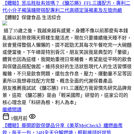
【體驗】苦瓜胜肽有效嗎？《醣芯勝》FFL三護配方，專利二
代小分子褐藻糖膠搭配專利二代高穩定藻褐素及左旋肉鹼
【體驗】保健食品
生活綜合
過了35歲之後，我越來越有感覺，身體不像以前那麼有本錢
亂操以前熬夜隔天照樣生龍活虎，現在只要連續幾天睡不好，
就會覺得整個人懶懶的、提不起勁尤其每次午餐吃完一大碗麵
或便當後，下午總是特別昏沉，朋友笑說我是典型的「暈碳」
體質也因為這樣，我開始重視日常補養，希望能從平時的飲食
與保健品搭配做起，維持良好的生活狀態現代人的生活習慣很
複雜，不只是飲食問題，還包含作息、壓力、運動量不足等因
素所以我想尋找配方完整、概念全面的代謝保養產品
朋友推薦我試試 《醣芯勝》FFL三護配方我習慣先研究品牌背
景，這款 《醣芯勝》是由「輕采國際」研發的，這家公司的
核心理念是「科研為根、利人為本」
繼續閱讀
1個月前
【體驗】撕開即飲保健品分享《美萃MeiCheck》纖燃曲羨
飲，每天一包，24H全天分解燃燒，輕鬆維持好狀態