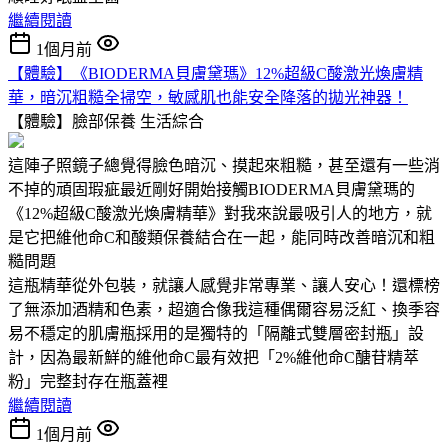
繼續閱讀
1個月前
【體驗】《BIODERMA貝膚黛瑪》12%超級C酸激光煥膚精
華，暗沉粗糙全掃空，敏感肌也能安全降落的拋光神器！
【體驗】臉部保養
生活綜合
這陣子照鏡子總覺得臉色暗沉、摸起來粗糙，甚至還有一些消
不掉的頑固瑕疵最近剛好開始接觸BIODERMA貝膚黛瑪的
《12%超級C酸激光煥膚精華》對我來說最吸引人的地方，就
是它把維他命C和酸類保養結合在一起，能同時改善暗沉和粗
糙問題
這瓶精華從外包裝，就讓人感覺非常專業、讓人安心！還標榜
了無添加酒精和色素，超適合像我這種偶爾容易泛紅、換季容
易不穩定的肌膚瓶採用的是獨特的「隔離式雙層密封瓶」設
計，因為最新鮮的維他命C最有效把「2%維他命C醣苷精萃
粉」完整封存在瓶蓋裡
繼續閱讀
1個月前