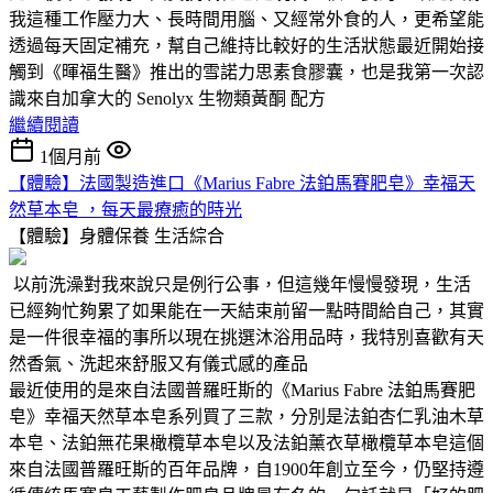
我這種工作壓力大、長時間用腦、又經常外食的人，更希望能
透過每天固定補充，幫自己維持比較好的生活狀態最近開始接
觸到《暉福生醫》推出的雪諾力思素食膠囊，也是我第一次認
識來自加拿大的 Senolyx 生物類黃酮 配方
繼續閱讀
1個月前
【體驗】法國製造進口《Marius Fabre 法鉑馬賽肥皂》幸福天
然草本皂 ，每天最療癒的時光
【體驗】身體保養
生活綜合
以前洗澡對我來說只是例行公事，但這幾年慢慢發現，生活
已經夠忙夠累了如果能在一天結束前留一點時間給自己，其實
是一件很幸福的事所以現在挑選沐浴用品時，我特別喜歡有天
然香氣、洗起來舒服又有儀式感的產品
最近使用的是來自法國普羅旺斯的《Marius Fabre 法鉑馬賽肥
皂》幸福天然草本皂系列買了三款，分別是法鉑杏仁乳油木草
本皂、法鉑無花果橄欖草本皂以及法鉑薰衣草橄欖草本皂這個
來自法國普羅旺斯的百年品牌，自1900年創立至今，仍堅持遵