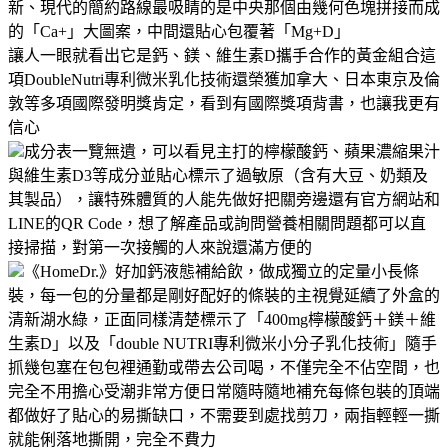
新、現代的簡約路線最吸睛的是中央那個由幾何色塊拼接而成
的「Ca+」大圖案，中間還貼心包覆著「Mg+D」
讓人一眼就看出它是鈣、鎂、維生素D攜手合作的黃金組合這
項DoubleNutri專利微米乳化技術還榮獲加拿大、日本東京及倫
敦等多項國際發明獎肯定，看到有國際獎項背書，也讓我更有
信心
成分表一覽無遺，可以看見主打的檸檬酸鈣、蘋果濃縮果汁
與維生素D3等成分並貼心標示了過敏原（含有大豆、奶類及
其製品），讓特殊體質的人能先做好把關旁邊還有官方網站和
LINE的QR Code，想了解產品或詢問營養相關問題都可以直
接掃描，對第一次接觸的人來說還滿方便的
《HomeDr.》好加鈣液態補給飲，做成獨立的定量小長條
裝，每一包的分量都是剛好配好的條裝的主視覺延續了外盒的
清新湖水綠，正面同樣清楚標示了「400mg檸檬酸鈣＋鎂＋維
生素D」以及「double NUTRI專利微米小分子乳化技術」隨手
抓幾包塞在包包裡通勤或帶去公司喝，不僅完全不佔空間，也
完全不用擔心受潮非常方便日常隨時隨地補充每條包裝的頂端
都做好了貼心的易撕缺口，不需要到處找剪刀，兩指輕輕一撕
就能俐落地撕開，完全不費力