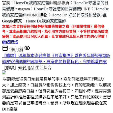
官網：
HomeDr.我的家庭醫師
粉絲專頁：
HomeDr.守護您的日
常健康
Instagram：
HomeDr.守護您的日常健康
LINE：
HomeDr.
我的家庭醫師
MOMO購物：
Home Dr. 好加鈣液態補給飲3盒
Google商家：
Home Dr.我的家庭醫師
本試用文皆無受任何酬勞絕無廣告推銷之意（非商業性質）僅供參
考。其產品相關介紹說明，為引用官方商品資訊，不等於宣稱功效或
療效；產品使用狀況因人而異，此文單純分享個人自主性的心得唷！
繼續閱讀
1個月前
【體驗】溫和草本染髮推薦《昇宏集團》蓋白系年輕染髮霜&
頭皮染燙隔離舒敏精華，居家也能輕鬆玩色，完美遮蓋白髮
【體驗】頭髮用品
生活綜合
以前總覺得長白頭髮是長輩的事，沒想到這幾年工作壓力
大，加上熬夜，白髮竟然也悄悄找上門，真的超顯老！以前我
都是去髮廊染白髮，但每次至少要花三、四個小時，還常常遇
到設計師推薦各種加購課程不是不好，只是工作忙的我，更想
要的是可以自己掌控時間、預算，所以現在越來越喜歡在家
DIY染髮