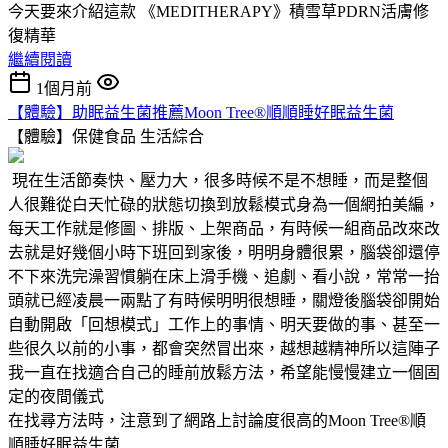
今天要來介紹這款 《MEDITHERAPY》積雪草PDRN活膚修
復精華
繼續閱讀
1個月前
【體驗】助眠益生菌推薦Moon Tree®順順睡好眠益生菌
【體驗】保健食品
生活綜合
現在生活節奏快、壓力大，很多時候不是不想睡，而是整個
人很難從白天忙碌的狀態切換到放鬆模式身為一個網拍美編，
每天工作就是修圖、排版、上架商品，有時候一組商品改來改
去就是好幾個小時下班回到家後，明明身體很累，腦袋卻還停
不下來洗完澡習慣躺在床上滑手機、追劇、看小說，常常一抬
頭就已經凌晨一兩點了有時候明明很想睡，關燈後腦袋卻開始
自動開啟「回想模式」工作上的事情、明天要做的事、甚至一
些很久以前的小事，都會突然冒出來，越想越精神所以這陣子
我一直在找適合自己的睡前放鬆方法，希望能慢慢建立一個固
定的夜間儀式
在找尋方法時，注意到了網路上討論度很高的Moon Tree®順
順睡好眠益生菌