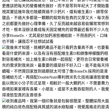
更應該把每天的營養補充做好，而不是等到年紀大了才開始重
視其實這幾年我也陸續買過不少鈣片，還有維生素D、鎂等保
健品，不過大多都是一顆顆的錠劑有些真的又厚又大，每次吞
之前都要先做好心理準備，久了反而越來越容易偷懶常常想到
才吃，根本沒辦法養成每天固定補充的習慣最近看到不少人在
分享HomeDr.，尤其是好加鈣液態補給飲，不用吞鈣片、口味
也不錯，讓我忍不住想試試看
我後來才知道，挑補鈣產品不能只看鈣含量高不高，也要看
看是什麼鈣來源，以及有沒有搭配維生素D和鎂像檸檬酸鈣相
對容易補充，加上維生素D與鎂一起搭配，更符合日常營養補
充的需求對我來說，最重要的還是好不好入口、能不能每天持
續喝，不然買回家放到過期就太可惜了像HomeDr.採用的是液
態補給方式，再搭配DoubleNutri專利微米乳化技術讓液態營養
能以微米小分子形式呈現，相較於一般大顆鈣片，不需要費力
吞嚥如果家裡有長輩、小朋友，或是不太敢吞錠劑的人，我覺
得液態型真的友善很多
收到產品時，我第一個印象就是包裝很簡潔，整體採用大面
積的純白底色搭配極具質感的湖水綠點綴，視覺風格走的是清