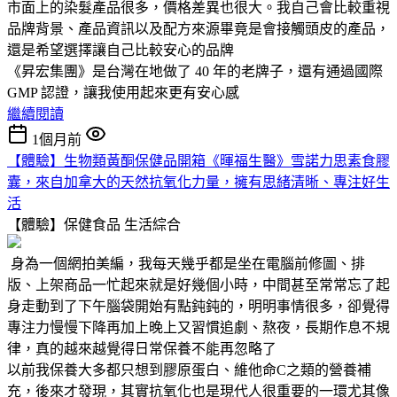
市面上的染髮產品很多，價格差異也很大。我自己會比較重視
品牌背景、產品資訊以及配方來源畢竟是會接觸頭皮的產品，
還是希望選擇讓自己比較安心的品牌
《昇宏集團》是台灣在地做了 40 年的老牌子，還有通過國際
GMP 認證，讓我使用起來更有安心感
繼續閱讀
1個月前
【體驗】生物類黃酮保健品開箱《暉福生醫》雪諾力思素食膠
囊，來自加拿大的天然抗氧化力量，擁有思緒清晰、專注好生
活
【體驗】保健食品
生活綜合
身為一個網拍美編，我每天幾乎都是坐在電腦前修圖、排
版、上架商品一忙起來就是好幾個小時，中間甚至常常忘了起
身走動到了下午腦袋開始有點鈍鈍的，明明事情很多，卻覺得
專注力慢慢下降再加上晚上又習慣追劇、熬夜，長期作息不規
律，真的越來越覺得日常保養不能再忽略了
以前我保養大多都只想到膠原蛋白、維他命C之類的營養補
充，後來才發現，其實抗氧化也是現代人很重要的一環尤其像