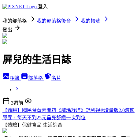
登入
我的部落格
我的部落格後台
我的帳號
登出
屏兒的生活日誌
相簿
部落格
名片
3週前
【體驗】國民葉黃素開箱《威瑪舒培》舒利視®增量版2.0液態
膠囊，每天不到25元晶亮舒緩一次到位
【體驗】保健食品
生活綜合