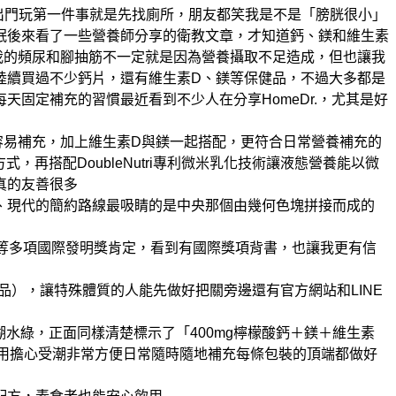
出門玩第一件事就是先找廁所，朋友都笑我是不是「膀胱很小」
眠
後來看了一些營養師分享的衛教文章，才知道鈣、鎂和維生素
我的頻尿和腳抽筋不一定就是因為營養攝取不足造成，但也讓我
陸續買過不少鈣片，還有維生素D、鎂等保健品，不過大多都是
每天固定補充的習慣
最近看到不少人在分享HomeDr.，尤其是好
容易補充，加上維生素D與鎂一起搭配，更符合日常營養補充的
式，再搭配DoubleNutri專利微米乳化技術
讓液態營養能以微
真的友善很多
、現代的簡約路線
最吸睛的是中央那個由幾何色塊拼接而成的
及倫敦等多項國際發明獎肯定，看到有國際獎項背書，也讓我更有信
品），讓特殊體質的人能先做好把關
旁邊還有官方網站和LINE
水綠，正面同樣清楚標示了「400mg檸檬酸鈣＋鎂＋維生素
用擔心受潮
非常方便日常隨時隨地補充
每條包裝的頂端都做好