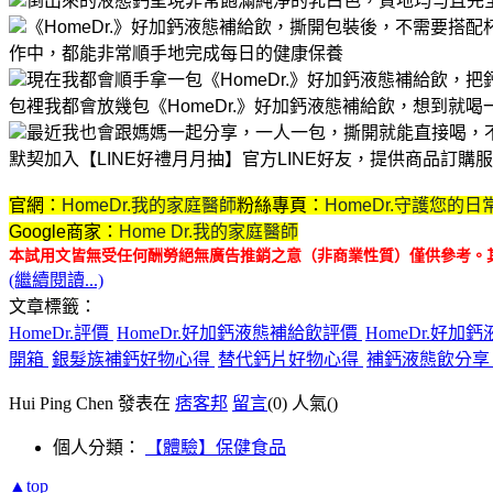
倒出來的液態鈣呈現非常飽滿純淨的乳白色，質地均勻且完
《HomeDr.》好加鈣液態補給飲，撕開包裝後，不需要搭
作中，都能非常順手地完成每日的健康保養
現在我都會順手拿一包《HomeDr.》好加鈣液態補給飲，
包裡我都會放幾包《HomeDr.》好加鈣液態補給飲，想到就
最近我也會跟媽媽一起分享，一人一包，撕開就能直接喝，
默契
加入【LINE好禮月月抽】官方LINE好友，提供商品訂
官網：
HomeDr.我的家庭醫師
粉絲專頁：
HomeDr.守護您的日
Google商家：
Home Dr.我的家庭醫師
本試用文皆無受任何酬勞絕無廣告推銷之意（非商業性質）僅供參考。
(繼續閱讀...)
文章標籤：
HomeDr.評價
HomeDr.好加鈣液態補給飲評價
HomeDr.好
開箱
銀髮族補鈣好物心得
替代鈣片好物心得
補鈣液態飲分
Hui Ping Chen 發表在
痞客邦
留言
(0)
人氣(
)
個人分類：
【體驗】保健食品
▲top