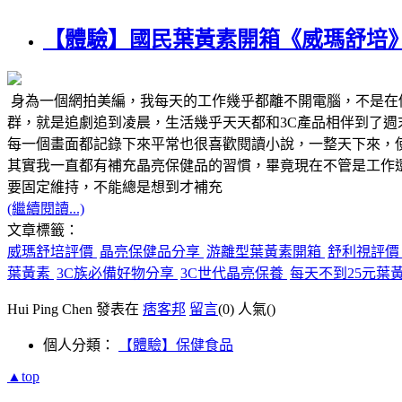
【體驗】國民葉黃素開箱《威瑪舒培》
身為一個網拍美編，我每天的工作幾乎都離不開電腦，不是在
群，就是追劇追到凌晨，生活幾乎天天都和3C產品相伴到了
每一個畫面都記錄下來平常也很喜歡閱讀小說，一整天下來，
其實我一直都有補充晶亮保健品的習慣，畢竟現在不管是工作
要固定維持，不能總是想到才補充
(繼續閱讀...)
文章標籤：
威瑪舒培評價
晶亮保健品分享
游離型葉黃素開箱
舒利視評
葉黃素
3C族必備好物分享
3C世代晶亮保養
每天不到25元葉
Hui Ping Chen 發表在
痞客邦
留言
(0)
人氣(
)
個人分類：
【體驗】保健食品
▲top