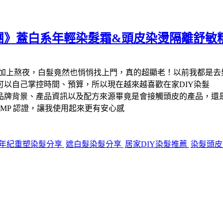
團》蓋白系年輕染髮霜&頭皮染燙隔離舒敏
加上熬夜，白髮竟然也悄悄找上門，真的超顯老！以前我都是去
以自己掌控時間、預算，所以現在越來越喜歡在家DIY染髮
品牌背景、產品資訊以及配方來源畢竟是會接觸頭皮的產品，還
GMP 認證，讓我使用起來更有安心感
年紀重塑染髮分享
遮白髮染髮分享
居家DIY染髮推薦
染髮頭