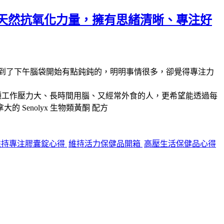
天然抗氧化力量，擁有思緒清晰、專注好
到了下午腦袋開始有點鈍鈍的，明明事情很多，卻覺得專注力
種工作壓力大、長時間用腦、又經常外食的人，更希望能透過每
拿大的
Senolyx 生物類黃酮
配方
維持專注膠囊錠心得
維持活力保健品開箱
高壓生活保健品心得