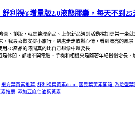
舒利視®增量版2.0液態膠囊，每天不到2
修圖、排版，就是整理商品、上架新品遇到活動檔期更常一坐就
週末，我最喜歡安排小旅行，到處走走放鬆心情，看到漂亮的風景
使用3C產品的時間真的比自己想像中還要長
還是休閒，都離不開電腦、手機和相機只是隨著年紀慢慢增長，加
價
複方葉黃素推薦
舒利視葉黃素dcard
國民葉黃素開箱
游離型葉
黃素推薦
添加亞麻仁油葉黃素