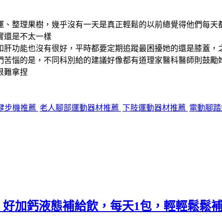
運、整理果樹，幾乎沒有一天是真正輕鬆的以前總覺得他們每天
實還是不太一樣
和肝功能也沒有很好，平時都要定期追蹤最困擾她的還是膝蓋，之
們苦惱的是，不同科別給的建議好像都有道理家醫科醫師則鼓勵
很難拿捏
健步機推薦
老人腳部運動器材推薦
下肢運動器材推薦
電動腳踏
.》好加鈣液態補給飲，每天1包，輕輕鬆鬆