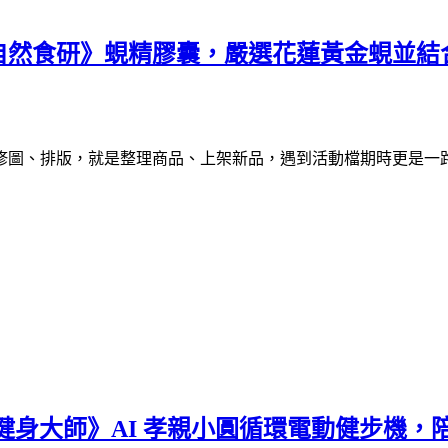
自然食研》蜆精膠囊，嚴選花蓮黃金蜆並結
修圖、排版，就是整理商品、上架新品，遇到活動檔期時更是一
健身大師》AI 孝親小圓循環電動健步機