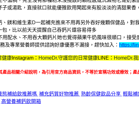
全不濃稠，完全沒有那種粉末沒攪散的顆粒感或沉澱物
它是奶素
配杯子或湯匙，直接就口就能優雅飲用
聞起來有股淡淡的清甜果香
把鈣、鎂和維生素D一起補充進來
不用再另外吞好幾顆保健品，對
喝一包，比以前天天提醒自己吞鈣片還容易得多
不用配水、不用吞大顆鈣片
她也覺得蘋果牛奶風味很順口，接受
購服務及專業營養師提供諮詢
好康優惠不漏接，趕快加入：
https://
常健康
Instagram：
HomeDr.守護您的日常健康
LINE：
HomeDr
其產品相關介紹說明，為引用官方商品資訊，不等於宣稱功效或療效；產
加鈣液態補給飲推薦嗎
補充鈣質好物推薦
熟齡保健飲品分享
輕鬆補
享
高營養補鈣飲開箱