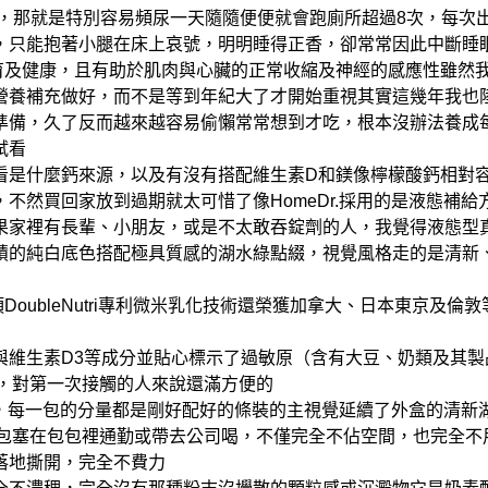
，那就是特別容易頻尿
一天隨隨便便就會跑廁所超過8次，每次
，只能抱著小腿在床上哀號，明明睡得正香，卻常常因此中斷睡
育及健康，且有助於肌肉與心臟的正常收縮及神經的感應性
雖然
營養補充做好，而不是等到年紀大了才開始重視
其實這幾年我也
準備，久了反而越來越容易偷懶
常常想到才吃，根本沒辦法養成
試看
看是什麼鈣來源，以及有沒有搭配維生素D和鎂
像檸檬酸鈣相對
，不然買回家放到過期就太可惜了
像HomeDr.採用的是液態補給方
果家裡有長輩、小朋友，或是不太敢吞錠劑的人，我覺得液態型
積的純白底色
搭配極具質感的湖水綠點綴，視覺風格走的是清新
項DoubleNutri專利微米乳化技術還榮獲加拿大、日本東京
維生素D3等成分
並貼心標示了過敏原（含有大豆、奶類及其製
，對第一次接觸的人來說還滿方便的
裝，每一包的分量都是剛好配好的
條裝的主視覺延續了外盒的清新湖
包塞在包包裡通勤或帶去公司喝，不僅完全不佔空間，也完全不
落地撕開，完全不費力