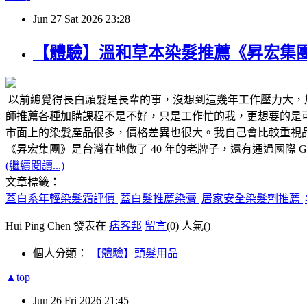
Jun
27
Sat
2026
23:28
【體驗】溫和草本染髮推薦《昇宏集
以前總覺得長白頭髮是長輩的事，沒想到這幾年工作壓力大，
師推薦各種加購課程不是不好，只是工作忙的我，更想要的是可
市面上的染髮產品很多，價格差異也很大。我自己會比較重視
《昇宏集團》是台灣在地做了 40 年的老牌子，還有通過國際 
(繼續閱讀...)
文章標籤：
蓋白系年輕染髮霜評價
蓋白髮推薦染膏
居家安全染髮劑推薦
Hui Ping Chen 發表在
痞客邦
留言
(0)
人氣(
)
個人分類：
【體驗】頭髮用品
▲top
Jun
26
Fri
2026
21:45