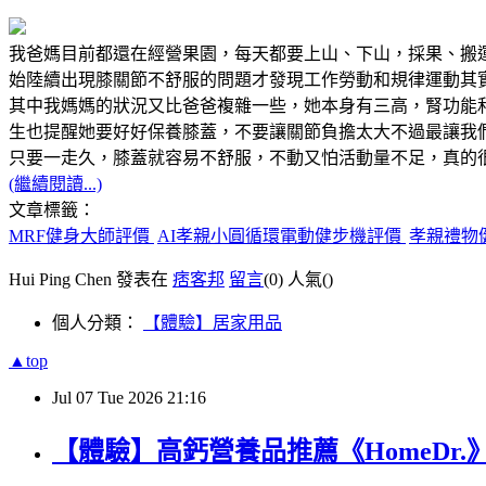
我爸媽目前都還在經營果園，每天都要上山、下山，採果、搬
始陸續出現膝關節不舒服的問題才發現工作勞動和規律運動其
其中我媽媽的狀況又比爸爸複雜一些，她本身有三高，腎功能
生也提醒她要好好保養膝蓋，不要讓關節負擔太大不過最讓我
只要一走久，膝蓋就容易不舒服，不動又怕活動量不足，真的
(繼續閱讀...)
文章標籤：
MRF健身大師評價
AI孝親小圓循環電動健步機評價
孝親禮物
Hui Ping Chen 發表在
痞客邦
留言
(0)
人氣(
)
個人分類：
【體驗】居家用品
▲top
Jul
07
Tue
2026
21:16
【體驗】高鈣營養品推薦《HomeDr