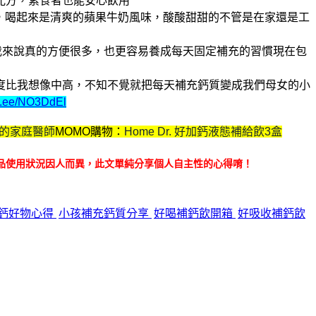
配方，素食者也能安心飲用
，喝起來是清爽的蘋果牛奶風味，酸酸甜甜的
不管是在家還是工
我來說真的方便很多，也更容易養成每天固定補充的習慣
現在包
度比我想像中高，不知不覺就把每天補充鈣質變成我們母女的小
lin.ee/NO3DdEl
.我的家庭醫師
MOMO購物：
Home Dr. 好加鈣液態補給飲3盒
品使用狀況因人而異，此文單純分享個人自主性的心得唷！
鈣好物心得
小孩補充鈣質分享
好喝補鈣飲開箱
好吸收補鈣飲