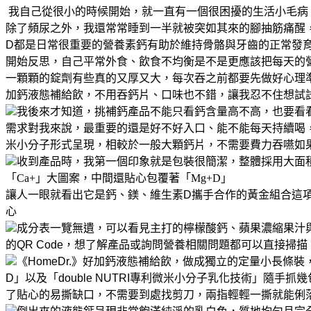
我自己從很小的時候開始，就一直有一個很困擾的生活小毛病
除了頻尿之外，我還常常睡到一半就被突如其來的腳抽筋痛醒
D都是日常很重要的營養素
鈣有助於維持骨骼與牙齒的正常發
開始反思，自己平常外食、飲食不均衡
是不是更應該把每天的
一顆顆的錠劑
有些真的又厚又大，每次吞之前都要先做好心理
加鈣液態補給飲，不用吞鈣片、口味也不錯，讓我忍不住想試
我後來才知道，挑補鈣產品不能只看鈣含量高不高，也要看
需求
對我來說，最重要的還是好不好入口、能不能每天持續喝
米小分子形式呈現，相較於一般大顆鈣片，不需要費力吞嚥
如
收到產品時，我第一個印象就是包裝很簡潔，整體採用大面
「Ca+」大圖案，中間還貼心包覆著「Mg+D」
讓人一眼就看出它是鈣、鎂、維生素D攜手合作的黃金組合
這
心
成分表一覽無遺，可以看見主打的檸檬酸鈣、蘋果濃縮果汁與
的QR Code，想了解產品或詢問營養相關問題
都可以直接掃描
《HomeDr.》好加鈣液態補給飲，做成獨立的定量小長條
D」
以及「double NUTRI專利微米小分子乳化技術」
隨手抓幾
了貼心的易撕缺口，不需要到處找剪刀，兩指輕輕一撕就能俐