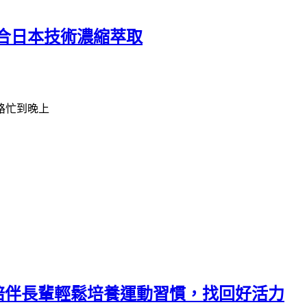
合日本技術濃縮萃取
路忙到晚上
，陪伴長輩輕鬆培養運動習慣，找回好活力