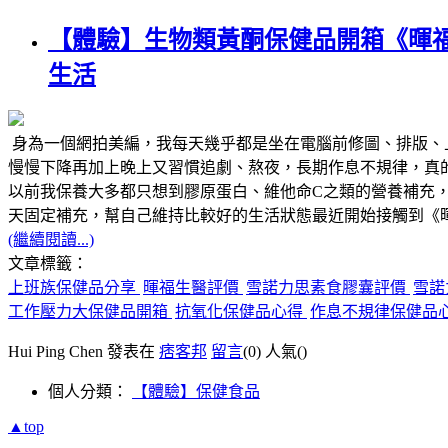
【體驗】生物類黃酮保健品開箱《暉
生活
身為一個網拍美編，我每天幾乎都是坐在電腦前修圖、排版、
慢慢下降再加上晚上又習慣追劇、熬夜，長期作息不規律，真
以前我保養大多都只想到膠原蛋白、維他命C之類的營養補充
天固定補充，幫自己維持比較好的生活狀態最近開始接觸到《
(繼續閱讀...)
文章標籤：
上班族保健品分享
暉福生醫評價
雪諾力思素食膠囊評價
雪諾
工作壓力大保健品開箱
抗氧化保健品心得
作息不規律保健品
Hui Ping Chen 發表在
痞客邦
留言
(0)
人氣(
)
個人分類：
【體驗】保健食品
▲top