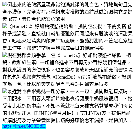
倒出來的液態鈣呈現非常飽滿純淨的乳白色，質地均勻且完
全不濃稠，完全沒有那種粉末沒攪散的顆粒感或沉澱物它是奶
素配方，素食者也能安心飲用
《HomeDr.》好加鈣液態補給飲，撕開包裝後，不需要搭配
杯子或湯匙，直接就口就能優雅飲用聞起來有股淡淡的清甜果
香，喝起來是清爽的蘋果牛奶風味，酸酸甜甜的不管是在家還
是工作中，都能非常順手地完成每日的健康保養
現在我都會順手拿一包《HomeDr.》好加鈣液態補給飲，把
鈣、鎂和維生素D一起補充進來不用再另外吞好幾顆保健品，
對我來說真的方便很多，也更容易養成每天固定補充的習慣現
在包包裡我都會放幾包《HomeDr.》好加鈣液態補給飲，想到
就喝一包，比以前天天提醒自己吞鈣片還容易得多
最近我也會跟媽媽一起分享，一人一包，撕開就能直接喝，
不用配水、不用吞大顆鈣片她也覺得蘋果牛奶風味很順口，接
受度比我想像中高，不知不覺就把每天補充鈣質變成我們母女
的小默契加入【LINE好禮月月抽】官方LINE好友，提供商品
訂購服務及專業營養師提供諮詢好康優惠不漏接，趕快加入：
https://lin.ee/NO3DdEl