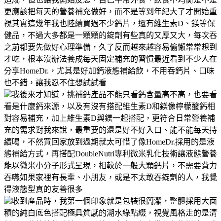
更應該把每天的營養補充做好，而不是等到年紀大了才開始重
視其實這幾年我也陸續買過不少鈣片，還有維生素D、鎂等保
健品，不過大多都是一顆顆的錠劑有些真的又厚又大，每次吞
之前都要先做好心理準備，久了反而越來越容易偷懶常常想到
才吃，根本沒辦法養成每天固定補充的習慣最近看到不少人在
分享HomeDr.，尤其是好加鈣液態補給飲，不用吞鈣片、口味
也不錯，讓我忍不住想試試看
我後來才知道，挑補鈣產品不能只看鈣含量高不高，也要看
看是什麼鈣來源，以及有沒有搭配維生素D和鎂像檸檬酸鈣相
對容易補充，加上維生素D與鎂一起搭配，更符合日常營養補
充的需求對我來說，最重要的還是好不好入口、能不能每天持
續喝，不然買回家放到過期就太可惜了像HomeDr.採用的是液
態補給方式，再搭配DoubleNutri專利微米乳化技術讓液態營養
能以微米小分子形式呈現，相較於一般大顆鈣片，不需要費力
吞嚥如果家裡有長輩、小朋友，或是不太敢吞錠劑的人，我覺
得液態型真的友善很多
收到產品時，我第一個印象就是包裝很簡潔，整體採用大面
積的純白底色搭配極具質感的湖水綠點綴，視覺風格走的是清