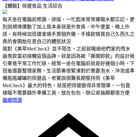
【體驗】保健食品
生活綜合
每天坐在電腦前修圖、排版，一忙起來常常連喝水都忘記，更
別說規律運動了加上我本身就是外食族，中午便當、晚上外
送，有時候加班還會順手買個炸雞、手搖飲犒賞自己久而久之
真的會開始在意自己的體態狀況
我對《美萃MeiCheck》並不陌生，之前就喝過他們家的甩水
曲羨飲當初接觸這個品牌，就是因為被「撕開即飲」的設計吸
引畢竟平常工作忙碌，經常一坐在電腦前就是好幾個小時，下
班後還要整理家務，生活節奏很緊湊對於需要泡水、沖泡或準
備瓶瓶罐罐的保健品，老實說很難長期堅持而《美萃
MeiCheck》最大的特色，就是把保健變得非常簡單，一包直
接喝不需要額外準備工具，放在包包、辦公桌抽屜都很方便
繼續閱讀