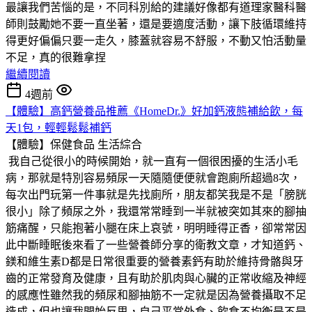
最讓我們苦惱的是，不同科別給的建議好像都有道理家醫科醫
師則鼓勵她不要一直坐著，還是要適度活動，讓下肢循環維持
得更好偏偏只要一走久，膝蓋就容易不舒服，不動又怕活動量
不足，真的很難拿捏
繼續閱讀
4週前
【體驗】高鈣營養品推薦《HomeDr.》好加鈣液態補給飲，每
天1包，輕輕鬆鬆補鈣
【體驗】保健食品
生活綜合
我自己從很小的時候開始，就一直有一個很困擾的生活小毛
病，那就是特別容易頻尿一天隨隨便便就會跑廁所超過8次，
每次出門玩第一件事就是先找廁所，朋友都笑我是不是「膀胱
很小」除了頻尿之外，我還常常睡到一半就被突如其來的腳抽
筋痛醒，只能抱著小腿在床上哀號，明明睡得正香，卻常常因
此中斷睡眠後來看了一些營養師分享的衛教文章，才知道鈣、
鎂和維生素D都是日常很重要的營養素鈣有助於維持骨骼與牙
齒的正常發育及健康，且有助於肌肉與心臟的正常收縮及神經
的感應性雖然我的頻尿和腳抽筋不一定就是因為營養攝取不足
造成，但也讓我開始反思，自己平常外食、飲食不均衡是不是