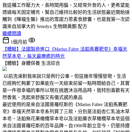
我這種工作壓力大、長時間用腦、又經常外食的人，更希望能
透過每天固定補充，幫自己維持比較好的生活狀態最近開始接
觸到《暉福生醫》推出的雪諾力思素食膠囊，也是我第一次認
識來自加拿大的 Senolyx 生物類黃酮 配方
繼續閱讀
1個月前
【體驗】法國製造進口《Marius Fabre 法鉑馬賽肥皂》幸福天
然草本皂 ，每天最療癒的時光
【體驗】身體保養
生活綜合
以前洗澡對我來說只是例行公事，但這幾年慢慢發現，生活
已經夠忙夠累了如果能在一天結束前留一點時間給自己，其實
是一件很幸福的事所以現在挑選沐浴用品時，我特別喜歡有天
然香氣、洗起來舒服又有儀式感的產品
最近使用的是來自法國普羅旺斯的《Marius Fabre 法鉑馬賽肥
皂》幸福天然草本皂系列買了三款，分別是法鉑杏仁乳油木草
本皂、法鉑無花果橄欖草本皂以及法鉑薰衣草橄欖草本皂這個
來自法國普羅旺斯的百年品牌，自1900年創立至今，仍堅持遵