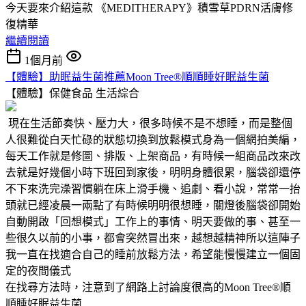
今天要來介紹這款 《MEDITHERAPY》積雪草PDRN活膚修
復精華
繼續閱讀
1個月前
【體驗】助眠益生菌推薦Moon Tree®順順睡好眠益生菌
【體驗】保健食品
生活綜合
現在生活節奏快、壓力大，很多時候不是不想睡，而是整個
人很難從白天忙碌的狀態切換到放鬆模式身為一個網拍美編，
每天工作就是修圖、排版、上架商品，有時候一組商品改來改
去就是好幾個小時下班回到家後，明明身體很累，腦袋卻還停
不下來洗完澡習慣躺在床上滑手機、追劇、看小說，常常一抬
頭就已經凌晨一兩點了有時候明明很想睡，關燈後腦袋卻開始
自動開啟「回想模式」工作上的事情、明天要做的事、甚至一
些很久以前的小事，都會突然冒出來，越想越精神所以這陣子
我一直在找適合自己的睡前放鬆方法，希望能慢慢建立一個固
定的夜間儀式
在找尋方法時，注意到了網路上討論度很高的Moon Tree®順
順睡好眠益生菌