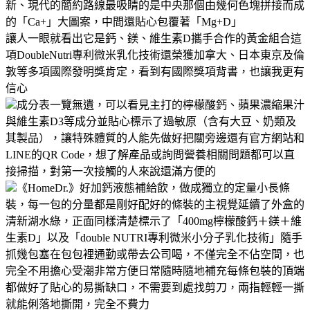
新、現代的簡約路線最吸睛的是中央那個由幾何色塊拼接而成
的「Ca+」大圖案，中間還貼心包覆著「Mg+D」
讓人一眼就看出它是鈣、鎂、維生素D攜手合作的黃金組合這
項DoubleNutri專利微米乳化技術還榮獲加拿大、日本東京及倫
敦等多項國際發明獎肯定，看到有國際獎項背書，也讓我更有
信心
成分表一覽無遺，可以看見主打的檸檬酸鈣、蘋果濃縮果汁
與維生素D3等成分並貼心標示了過敏原（含有大豆、奶類及
其製品），讓特殊體質的人能先做好把關旁邊還有官方網站和
LINE的QR Code，想了解產品或詢問營養相關問題都可以直
接掃描，對第一次接觸的人來說還滿方便的
《HomeDr.》好加鈣液態補給飲，做成獨立的定量小長條
裝，每一包的分量都是剛好配好的條裝的主視覺延續了外盒的
清新湖水綠，正面同樣清楚標示了「400mg檸檬酸鈣＋鎂＋維
生素D」以及「double NUTRI專利微米小分子乳化技術」隨手
抓幾包塞在包包裡通勤或帶去公司喝，不僅完全不佔空間，也
完全不用擔心受潮非常方便日常隨時隨地補充每條包裝的頂端
都做好了貼心的易撕缺口，不需要到處找剪刀，兩指輕輕一撕
就能俐落地撕開，完全不費力