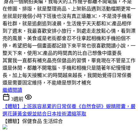
身為一個網拍美編，我每天的工作幾乎都離不開電腦，不是
在修圖、排版，就是整理商品、上架新品遇到活動檔期更常一
坐就是好幾個小時下班後也沒有真正遠離3C，不是滑手機看
看社群，就是追劇追到凌晨，生活幾乎天天都和3C產品相伴
到了週末，我最喜歡安排小旅行，到處走走放鬆心情，看到漂
亮的風景、美食或是老街都會忍不住拿起相機和手機拍個不
停，希望把每一個畫面都記錄下來平常也很喜歡閱讀小說，一
整天下來，使用3C產品的時間真的比自己想像中還要長
其實我一直都有補充晶亮保健品的習慣，畢竟現在不管是工作
還是休閒，都離不開電腦、手機和相機只是隨著年紀慢慢增
長，加上每天接觸3C的時間越來越長，我開始覺得日常保養
還是需要固定維持，不能總是想到才補充
繼續閱讀
3週前
【體驗】上班族容易累的日常保養《自然食研》蜆精膠囊，嚴
選花蓮黃金蜆並結合日本技術濃縮萃取
【體驗】保健食品
生活綜合