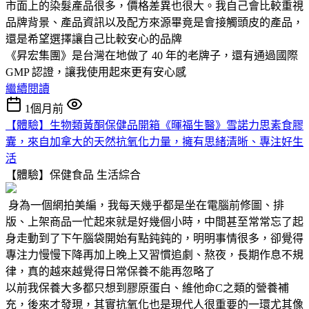
市面上的染髮產品很多，價格差異也很大。我自己會比較重視
品牌背景、產品資訊以及配方來源畢竟是會接觸頭皮的產品，
還是希望選擇讓自己比較安心的品牌
《昇宏集團》是台灣在地做了 40 年的老牌子，還有通過國際
GMP 認證，讓我使用起來更有安心感
繼續閱讀
1個月前
【體驗】生物類黃酮保健品開箱《暉福生醫》雪諾力思素食膠
囊，來自加拿大的天然抗氧化力量，擁有思緒清晰、專注好生
活
【體驗】保健食品
生活綜合
身為一個網拍美編，我每天幾乎都是坐在電腦前修圖、排
版、上架商品一忙起來就是好幾個小時，中間甚至常常忘了起
身走動到了下午腦袋開始有點鈍鈍的，明明事情很多，卻覺得
專注力慢慢下降再加上晚上又習慣追劇、熬夜，長期作息不規
律，真的越來越覺得日常保養不能再忽略了
以前我保養大多都只想到膠原蛋白、維他命C之類的營養補
充，後來才發現，其實抗氧化也是現代人很重要的一環尤其像