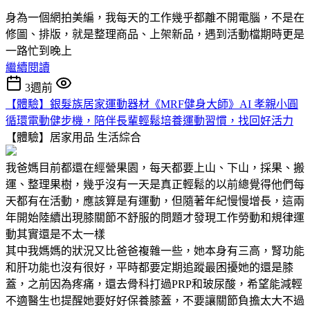
身為一個網拍美編，我每天的工作幾乎都離不開電腦，不是在
修圖、排版，就是整理商品、上架新品，遇到活動檔期時更是
一路忙到晚上
繼續閱讀
3週前
【體驗】銀髮族居家運動器材《MRF健身大師》AI 孝親小圓
循環電動健步機，陪伴長輩輕鬆培養運動習慣，找回好活力
【體驗】居家用品
生活綜合
我爸媽目前都還在經營果園，每天都要上山、下山，採果、搬
運、整理果樹，幾乎沒有一天是真正輕鬆的以前總覺得他們每
天都有在活動，應該算是有運動，但隨著年紀慢慢增長，這兩
年開始陸續出現膝關節不舒服的問題才發現工作勞動和規律運
動其實還是不太一樣
其中我媽媽的狀況又比爸爸複雜一些，她本身有三高，腎功能
和肝功能也沒有很好，平時都要定期追蹤最困擾她的還是膝
蓋，之前因為疼痛，還去骨科打過PRP和玻尿酸，希望能減輕
不適醫生也提醒她要好好保養膝蓋，不要讓關節負擔太大不過