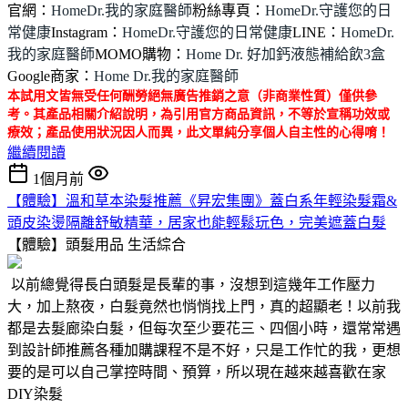
官網：
HomeDr.我的家庭醫師
粉絲專頁：
HomeDr.守護您的日
常健康
Instagram：
HomeDr.守護您的日常健康
LINE：
HomeDr.
我的家庭醫師
MOMO購物：
Home Dr. 好加鈣液態補給飲3盒
Google商家：
Home Dr.我的家庭醫師
本試用文皆無受任何酬勞絕無廣告推銷之意（非商業性質）僅供參
考。其產品相關介紹說明，為引用官方商品資訊，不等於宣稱功效或
療效；產品使用狀況因人而異，此文單純分享個人自主性的心得唷！
繼續閱讀
1個月前
【體驗】溫和草本染髮推薦《昇宏集團》蓋白系年輕染髮霜&
頭皮染燙隔離舒敏精華，居家也能輕鬆玩色，完美遮蓋白髮
【體驗】頭髮用品
生活綜合
以前總覺得長白頭髮是長輩的事，沒想到這幾年工作壓力
大，加上熬夜，白髮竟然也悄悄找上門，真的超顯老！以前我
都是去髮廊染白髮，但每次至少要花三、四個小時，還常常遇
到設計師推薦各種加購課程不是不好，只是工作忙的我，更想
要的是可以自己掌控時間、預算，所以現在越來越喜歡在家
DIY染髮