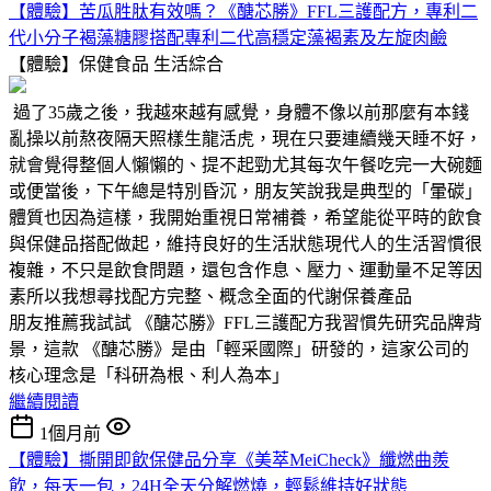
【體驗】苦瓜胜肽有效嗎？《醣芯勝》FFL三護配方，專利二
代小分子褐藻糖膠搭配專利二代高穩定藻褐素及左旋肉鹼
【體驗】保健食品
生活綜合
過了35歲之後，我越來越有感覺，身體不像以前那麼有本錢
亂操以前熬夜隔天照樣生龍活虎，現在只要連續幾天睡不好，
就會覺得整個人懶懶的、提不起勁尤其每次午餐吃完一大碗麵
或便當後，下午總是特別昏沉，朋友笑說我是典型的「暈碳」
體質也因為這樣，我開始重視日常補養，希望能從平時的飲食
與保健品搭配做起，維持良好的生活狀態現代人的生活習慣很
複雜，不只是飲食問題，還包含作息、壓力、運動量不足等因
素所以我想尋找配方完整、概念全面的代謝保養產品
朋友推薦我試試 《醣芯勝》FFL三護配方我習慣先研究品牌背
景，這款 《醣芯勝》是由「輕采國際」研發的，這家公司的
核心理念是「科研為根、利人為本」
繼續閱讀
1個月前
【體驗】撕開即飲保健品分享《美萃MeiCheck》纖燃曲羨
飲，每天一包，24H全天分解燃燒，輕鬆維持好狀態