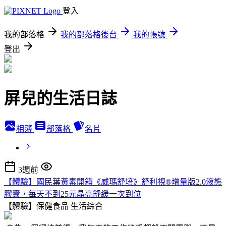
登入
我的部落格
我的部落格後台
我的帳號
登出
屏兒的生活日誌
相簿
部落格
名片
3週前
【體驗】國民葉黃素開箱《威瑪舒培》舒利視®增量版2.0液態
膠囊，每天不到25元晶亮舒緩一次到位
【體驗】保健食品
生活綜合