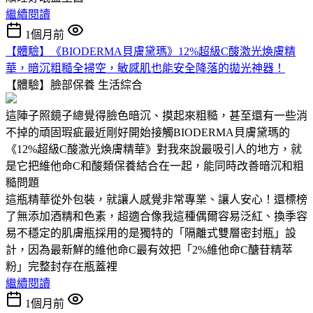
繼續閱讀
1個月前
【體驗】《BIODERMA貝膚黛瑪》12%超級C酸激光煥膚精
華，暗沉粗糙全掃空，敏感肌也能安全降落的拋光神器！
【體驗】臉部保養
生活綜合
這陣子照鏡子總覺得臉色暗沉、摸起來粗糙，甚至還有一些消
不掉的頑固瑕疵最近剛好開始接觸BIODERMA貝膚黛瑪的
《12%超級C酸激光煥膚精華》對我來說最吸引人的地方，就
是它把維他命C和酸類保養結合在一起，能同時改善暗沉和粗
糙問題
這瓶精華從外包裝，就讓人感覺非常專業、讓人安心！還標榜
了無添加酒精和色素，超適合像我這種偶爾容易泛紅、換季容
易不穩定的肌膚瓶採用的是獨特的「隔離式雙層密封瓶」設
計，因為最新鮮的維他命C最有效把「2%維他命C醣苷精萃
粉」完整封存在瓶蓋裡
繼續閱讀
1個月前