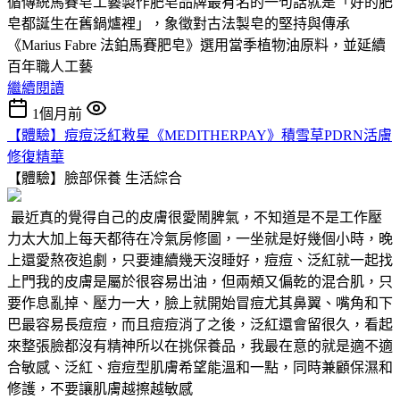
循傳統馬賽皂工藝製作肥皂品牌最有名的一句話就是「好的肥
皂都誕生在舊鍋爐裡」，象徵對古法製皂的堅持與傳承
《Marius Fabre 法鉑馬賽肥皂》選用當季植物油原料，並延續
百年職人工藝
繼續閱讀
1個月前
【體驗】痘痘泛紅救星《MEDITHERPAY》積雪草PDRN活膚
修復精華
【體驗】臉部保養
生活綜合
最近真的覺得自己的皮膚很愛鬧脾氣，不知道是不是工作壓
力太大加上每天都待在冷氣房修圖，一坐就是好幾個小時，晚
上還愛熬夜追劇，只要連續幾天沒睡好，痘痘、泛紅就一起找
上門我的皮膚是屬於很容易出油，但兩頰又偏乾的混合肌，只
要作息亂掉、壓力一大，臉上就開始冒痘尤其鼻翼、嘴角和下
巴最容易長痘痘，而且痘痘消了之後，泛紅還會留很久，看起
來整張臉都沒有精神所以在挑保養品，我最在意的就是適不適
合敏感、泛紅、痘痘型肌膚希望能溫和一點，同時兼顧保濕和
修護，不要讓肌膚越擦越敏感