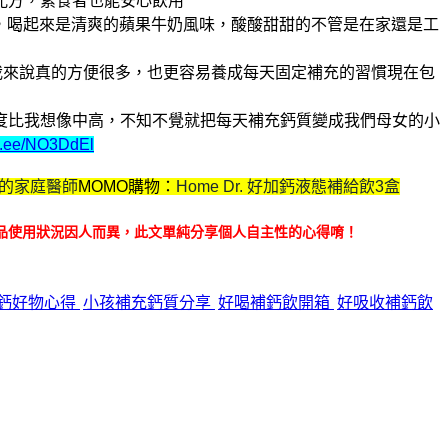
配方，素食者也能安心飲用
，喝起來是清爽的蘋果牛奶風味，酸酸甜甜的
不管是在家還是工
我來說真的方便很多，也更容易養成每天固定補充的習慣
現在包
度比我想像中高，不知不覺就把每天補充鈣質變成我們母女的小
lin.ee/NO3DdEl
.我的家庭醫師
MOMO購物：
Home Dr. 好加鈣液態補給飲3盒
品使用狀況因人而異，此文單純分享個人自主性的心得唷！
鈣好物心得
小孩補充鈣質分享
好喝補鈣飲開箱
好吸收補鈣飲