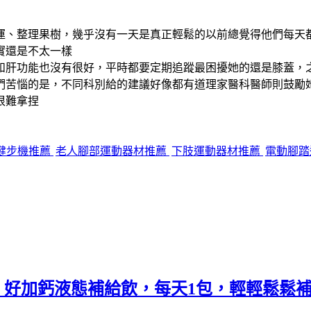
運、整理果樹，幾乎沒有一天是真正輕鬆的以前總覺得他們每天
實還是不太一樣
和肝功能也沒有很好，平時都要定期追蹤最困擾她的還是膝蓋，之
們苦惱的是，不同科別給的建議好像都有道理家醫科醫師則鼓勵
很難拿捏
健步機推薦
老人腳部運動器材推薦
下肢運動器材推薦
電動腳踏
.》好加鈣液態補給飲，每天1包，輕輕鬆鬆