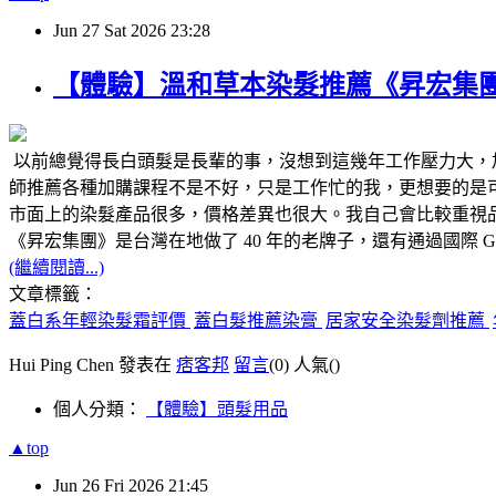
Jun
27
Sat
2026
23:28
【體驗】溫和草本染髮推薦《昇宏集
以前總覺得長白頭髮是長輩的事，沒想到這幾年工作壓力大，
師推薦各種加購課程不是不好，只是工作忙的我，更想要的是可
市面上的染髮產品很多，價格差異也很大。我自己會比較重視
《昇宏集團》是台灣在地做了 40 年的老牌子，還有通過國際 
(繼續閱讀...)
文章標籤：
蓋白系年輕染髮霜評價
蓋白髮推薦染膏
居家安全染髮劑推薦
Hui Ping Chen 發表在
痞客邦
留言
(0)
人氣(
)
個人分類：
【體驗】頭髮用品
▲top
Jun
26
Fri
2026
21:45