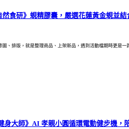
自然食研》蜆精膠囊，嚴選花蓮黃金蜆並結
修圖、排版，就是整理商品、上架新品，遇到活動檔期時更是一
健身大師》AI 孝親小圓循環電動健步機