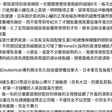
，那就是特別容易頻尿
一天隨隨便便就會跑廁所超過8次，每次
，只能抱著小腿在床上哀號，明明睡得正香，卻常常因此中斷睡
育及健康，且有助於肌肉與心臟的正常收縮及神經的感應性
雖然
營養補充做好，而不是等到年紀大了才開始重視
其實這幾年我也
準備，久了反而越來越容易偷懶
常常想到才吃，根本沒辦法養成
試看
看是什麼鈣來源，以及有沒有搭配維生素D和鎂
像檸檬酸鈣相對
，不然買回家放到過期就太可惜了
像HomeDr.採用的是液態補給方
果家裡有長輩、小朋友，或是不太敢吞錠劑的人，我覺得液態型
積的純白底色
搭配極具質感的湖水綠點綴，視覺風格走的是清新
項DoubleNutri專利微米乳化技術還榮獲加拿大、日本東京
維生素D3等成分
並貼心標示了過敏原（含有大豆、奶類及其製
，對第一次接觸的人來說還滿方便的
裝，每一包的分量都是剛好配好的
條裝的主視覺延續了外盒的清新湖
包塞在包包裡通勤或帶去公司喝，不僅完全不佔空間，也完全不
落地撕開，完全不費力