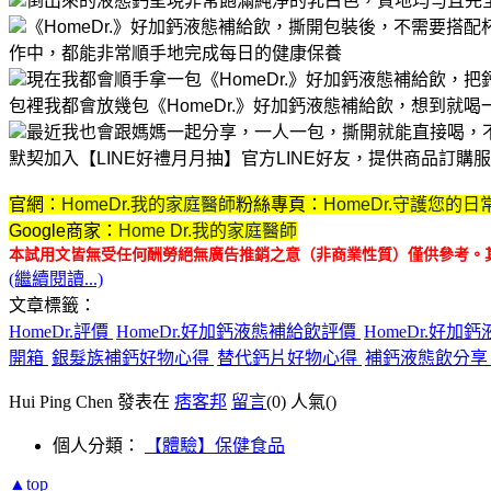
倒出來的液態鈣呈現非常飽滿純淨的乳白色，質地均勻且完
《HomeDr.》好加鈣液態補給飲，撕開包裝後，不需要搭
作中，都能非常順手地完成每日的健康保養
現在我都會順手拿一包《HomeDr.》好加鈣液態補給飲，
包裡我都會放幾包《HomeDr.》好加鈣液態補給飲，想到就
最近我也會跟媽媽一起分享，一人一包，撕開就能直接喝，
默契
加入【LINE好禮月月抽】官方LINE好友，提供商品訂
官網：
HomeDr.我的家庭醫師
粉絲專頁：
HomeDr.守護您的日
Google商家：
Home Dr.我的家庭醫師
本試用文皆無受任何酬勞絕無廣告推銷之意（非商業性質）僅供參考。
(繼續閱讀...)
文章標籤：
HomeDr.評價
HomeDr.好加鈣液態補給飲評價
HomeDr.好
開箱
銀髮族補鈣好物心得
替代鈣片好物心得
補鈣液態飲分
Hui Ping Chen 發表在
痞客邦
留言
(0)
人氣(
)
個人分類：
【體驗】保健食品
▲top