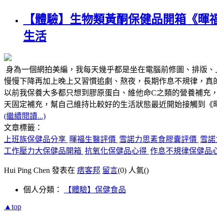
【體驗】生物類黃酮保健品開箱《暉
生活
身為一個網拍美編，我每天幾乎都是坐在電腦前修圖、排版、
慢慢下降再加上晚上又習慣追劇、熬夜，長期作息不規律，真
以前我保養大多都只想到膠原蛋白、維他命C之類的營養補充
天固定補充，幫自己維持比較好的生活狀態最近開始接觸到《
(繼續閱讀...)
文章標籤：
上班族保健品分享
暉福生醫評價
雪諾力思素食膠囊評價
雪諾
工作壓力大保健品開箱
抗氧化保健品心得
作息不規律保健品
Hui Ping Chen 發表在
痞客邦
留言
(0)
人氣(
)
個人分類：
【體驗】保健食品
▲top