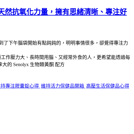
天然抗氧化力量，擁有思緒清晰、專注好
到了下午腦袋開始有點鈍鈍的，明明事情很多，卻覺得專注力
種工作壓力大、長時間用腦、又經常外食的人，更希望能透過每
拿大的
Senolyx 生物類黃酮
配方
維持專注膠囊錠心得
維持活力保健品開箱
高壓生活保健品心得