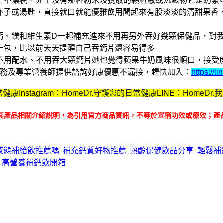
全不濃稠，完全沒有那種粉末沒攪散的顆粒感或沉澱物
它是奶素
配杯子或湯匙，直接就口就能優雅飲用
聞起來有股淡淡的清甜果香
把鈣、鎂和維生素D一起補充進來
不用再另外吞好幾顆保健品，對
喝一包，比以前天天提醒自己吞鈣片還容易得多
不用配水、不用吞大顆鈣片
她也覺得蘋果牛奶風味很順口，接受
購服務及專業營養師提供諮詢
好康優惠不漏接，趕快加入：
https://
常健康
Instagram：
HomeDr.守護您的日常健康
LINE：
HomeDr
其產品相關介紹說明，為引用官方商品資訊，不等於宣稱功效或療效；產
加鈣液態補給飲推薦嗎
補充鈣質好物推薦
熟齡保健飲品分享
輕鬆補
享
高營養補鈣飲開箱