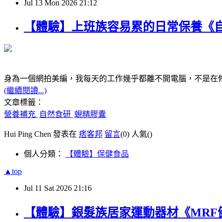
Jul
13
Mon
2026
21:12
【體驗】上班族容易累的日常保養《
身為一個網拍美編，我每天的工作幾乎都離不開電腦，不是在
(繼續閱讀...)
文章標籤：
營養補充
自然食研
蜆精膠囊
Hui Ping Chen 發表在
痞客邦
留言
(0)
人氣(
)
個人分類：
【體驗】保健食品
▲top
Jul
11
Sat
2026
21:16
【體驗】銀髮族居家運動器材《MRF