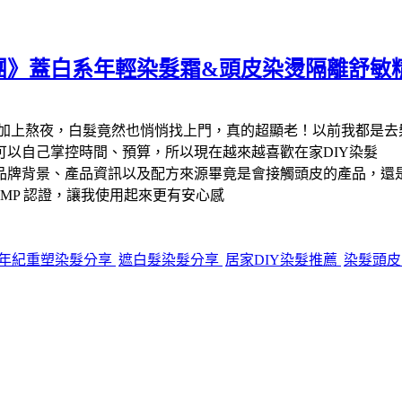
團》蓋白系年輕染髮霜&頭皮染燙隔離舒敏
加上熬夜，白髮竟然也悄悄找上門，真的超顯老！以前我都是去
以自己掌控時間、預算，所以現在越來越喜歡在家DIY染髮
品牌背景、產品資訊以及配方來源畢竟是會接觸頭皮的產品，還
GMP 認證，讓我使用起來更有安心感
年紀重塑染髮分享
遮白髮染髮分享
居家DIY染髮推薦
染髮頭