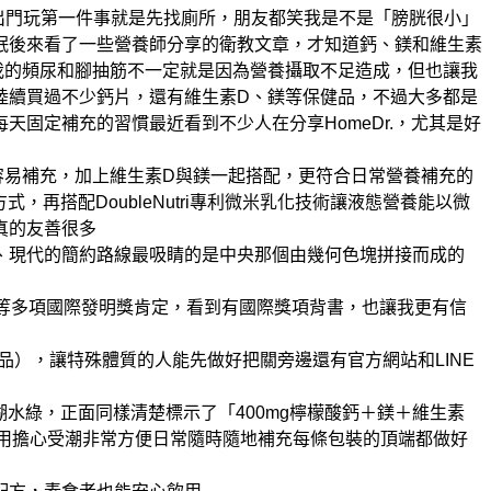
出門玩第一件事就是先找廁所，朋友都笑我是不是「膀胱很小」
眠
後來看了一些營養師分享的衛教文章，才知道鈣、鎂和維生素
我的頻尿和腳抽筋不一定就是因為營養攝取不足造成，但也讓我
陸續買過不少鈣片，還有維生素D、鎂等保健品，不過大多都是
每天固定補充的習慣
最近看到不少人在分享HomeDr.，尤其是好
容易補充，加上維生素D與鎂一起搭配，更符合日常營養補充的
式，再搭配DoubleNutri專利微米乳化技術
讓液態營養能以微
真的友善很多
、現代的簡約路線
最吸睛的是中央那個由幾何色塊拼接而成的
及倫敦等多項國際發明獎肯定，看到有國際獎項背書，也讓我更有信
品），讓特殊體質的人能先做好把關
旁邊還有官方網站和LINE
水綠，正面同樣清楚標示了「400mg檸檬酸鈣＋鎂＋維生素
用擔心受潮
非常方便日常隨時隨地補充
每條包裝的頂端都做好