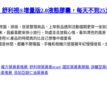
舒利視®增量版2.0液態膠囊，每天不到2
修圖、排版，就是整理商品、上架新品遇到活動檔期更常一坐就
週末，我最喜歡安排小旅行，到處走走放鬆心情，看到漂亮的風景
使用3C產品的時間真的比自己想像中還要長
還是休閒，都離不開電腦、手機和相機只是隨著年紀慢慢增長，加
價
複方葉黃素推薦
舒利視葉黃素dcard
國民葉黃素開箱
游離型葉
黃素推薦
添加亞麻仁油葉黃素