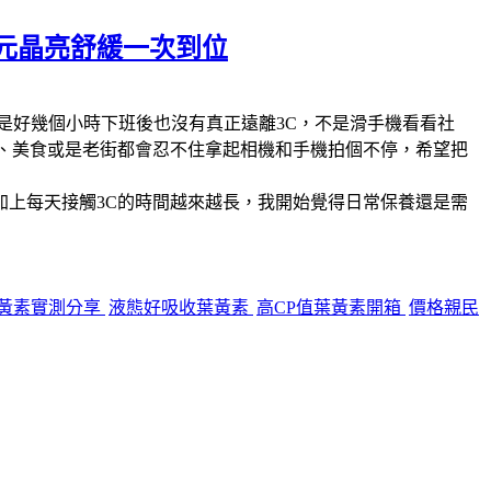
5元晶亮舒緩一次到位
是好幾個小時下班後也沒有真正遠離3C，不是滑手機看看社
、美食或是老街都會忍不住拿起相機和手機拍個不停，希望把
上每天接觸3C的時間越來越長，我開始覺得日常保養還是需
黃素實測分享
液態好吸收葉黃素
高CP值葉黃素開箱
價格親民