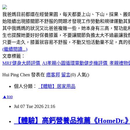
我爸媽目前都還在經營果園，每天都要上山、下山，採果、搬
始陸續出現膝關節不舒服的問題才發現工作勞動和規律運動其
其中我媽媽的狀況又比爸爸複雜一些，她本身有三高，腎功能
生也提醒她要好好保養膝蓋，不要讓關節負擔太大不過最讓我
只要一走久，膝蓋就容易不舒服，不動又怕活動量不足，真的
(繼續閱讀...)
文章標籤：
MRF健身大師評價
AI孝親小圓循環電動健步機評價
孝親禮物
Hui Ping Chen 發表在
痞客邦
留言
(0)
人氣(
)
個人分類：
【體驗】居家用品
▲top
Jul
07
Tue
2026
21:16
【體驗】高鈣營養品推薦《HomeDr