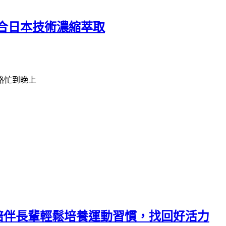
合日本技術濃縮萃取
路忙到晚上
，陪伴長輩輕鬆培養運動習慣，找回好活力