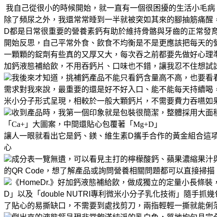
我自己從很小的時候開始，就一直有一個很困擾的生活小毛病
除了頻尿之外，我還常常睡到一半就被突如其來的腳抽筋痛醒
D都是日常很重要的營養素
鈣有助於維持骨骼與牙齒的正常發
開始反思，自己平常外食、飲食不均衡
是不是更應該把每天的
一顆顆的錠劑
有些真的又厚又大，每次吞之前都要先做好心理
加鈣液態補給飲，不用吞鈣片、口味也不錯，讓我忍不住想試
我後來才知道，挑補鈣產品不能只看鈣含量高不高，也要看
需求
對我來說，最重要的還是好不好入口、能不能每天持續喝
米小分子形式呈現，相較於一般大顆鈣片，不需要費力吞嚥
如
收到產品時，我第一個印象就是包裝很簡潔，整體採用大面
「Ca+」大圖案，中間還貼心包覆著「Mg+D」
讓人一眼就看出它是鈣、鎂、維生素D攜手合作的黃金組合
這
心
成分表一覽無遺，可以看見主打的檸檬酸鈣、蘋果濃縮果汁與
的QR Code，想了解產品或詢問營養相關問題
都可以直接掃描
《HomeDr.》好加鈣液態補給飲，做成獨立的定量小長條
D」
以及「double NUTRI專利微米小分子乳化技術」
隨手抓幾
了貼心的易撕缺口，不需要到處找剪刀，兩指輕輕一撕就能俐