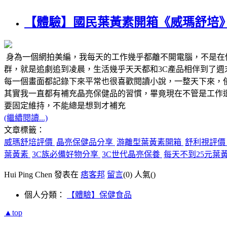
【體驗】國民葉黃素開箱《威瑪舒培》
身為一個網拍美編，我每天的工作幾乎都離不開電腦，不是在
群，就是追劇追到凌晨，生活幾乎天天都和3C產品相伴到了
每一個畫面都記錄下來平常也很喜歡閱讀小說，一整天下來，
其實我一直都有補充晶亮保健品的習慣，畢竟現在不管是工作
要固定維持，不能總是想到才補充
(繼續閱讀...)
文章標籤：
威瑪舒培評價
晶亮保健品分享
游離型葉黃素開箱
舒利視評
葉黃素
3C族必備好物分享
3C世代晶亮保養
每天不到25元葉
Hui Ping Chen 發表在
痞客邦
留言
(0)
人氣(
)
個人分類：
【體驗】保健食品
▲top