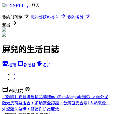
登入
我的部落格
我的部落格後台
我的帳號
登出
屏兒的生活日誌
相簿
部落格
名片
6個月前
【體驗】養髮洗髮精品牌推薦《Exo-Magical泌髮》人類外泌
體頭皮育髮組合，多項安全認證，台灣首支合法｢人類來源」
外泌體洗髮精，修護與防護雙效