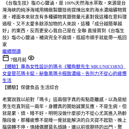
《台塩生技》塩の心鹽滷，是 100%天然海水萃取，來源是台
灣海峽的純淨海域用精緻製鹽技術提煉出來的海水濃縮礦物質
液，裡面本來就含有多種礦物質跟微量元素對我這種在意料理
過程、又不太愛多餘添加物的人來說，這種「成分越簡單越
好」的東西，反而更安心我自己是在 全聯 直接買到《台塩生
技》塩の心鹽滷，補貨完全不麻煩，逛超市順手就能帶一瓶回
家
繼續閱讀
7個月前
【體驗】專為女性設計的瑪卡《獨角獸先生 MR.UNICORN》
女皇管花瑪卡錠，秘魯黑瑪卡極致濃縮，告別力不從心的疲憊
生活
【體驗】保健食品
生活綜合
老實說我以前對「瑪卡」這兩個字真的有點距離感，以為是給
男生吃直到這一兩年，身體真的開始誠實反應，不是生病，但
就是累、煩、睡不好，明明沒做什麼卻力不從心尤其進入熟齡
階段後，那種疲憊不是睡一覺就能解決的白天提不起勁、晚上
腦袋轉不停，情緒偶爾莫名煩躁，連以前很期待的出門、聚