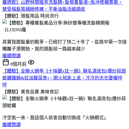
蘿德妮》山野林間植萃洗髮精+髮根養髮液+免沖修補菁華，
替受損髮質細緻修補，平衡油脂活絡頭皮
【體驗】頭髮用品
時尚流行
其實我跟髮量的戰爭，已經打了快二十年了，從高中第一次接
觸離子燙開始，我的頭髮就一路越來越少
繼續閱讀
8個月前
【體驗】全聯火鍋季《十味觀x狂一鍋》聯名湯底包(爆炒蒜頭
蛤蠣雞鍋&狂派酸菜魚)，開火就能上桌，冷冷的天也要暖呼
呼
【體驗】美食品嘗
美味食記
冷空氣一來，我這個人就會自動切換成「火鍋模式」
繼續閱讀