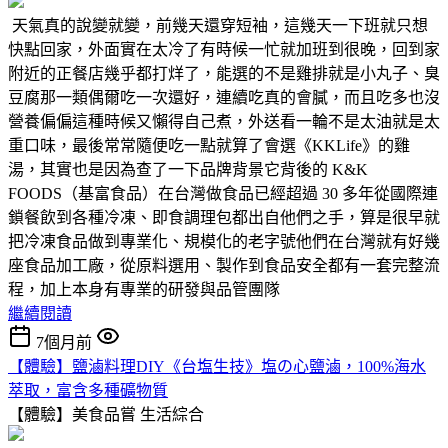
天氣真的說變就變，前幾天還穿短袖，這幾天一下班就只想
快點回家，外面實在太冷了有時候一忙就加班到很晚，回到家
附近的正餐店幾乎都打烊了，能選的不是雞排就是小丸子、臭
豆腐那一類偶爾吃一次還好，連續吃真的會膩，而且吃多也沒
營養偏偏這種時候又懶得自己煮，外送看一輪不是太油就是太
重口味，最後常常隨便吃一點就算了會選《KKLife》的雞
湯，其實也是因為查了一下品牌背景它背後的 K&K
FOODS（基富食品）在台灣做食品已經超過 30 多年從國際連
鎖餐飲到各種冷凍、即食調理包都出自他們之手，算是很早就
把冷凍食品做到專業化、規模化的老字號他們在台灣就有好幾
座食品加工廠，從原料選用、製作到食品安全都有一套完整流
程，加上本身有專業的研發與品管團隊
繼續閱讀
7個月前
【體驗】鹽滷料理DIY《台塩生技》塩の心鹽滷，100%海水
萃取，富含多種礦物質
【體驗】美食品嘗
生活綜合