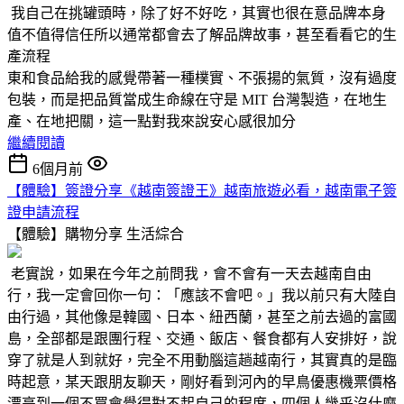
我自己在挑罐頭時，除了好不好吃，其實也很在意品牌本身
值不值得信任所以通常都會去了解品牌故事，甚至看看它的生
產流程
東和食品給我的感覺帶著一種樸實、不張揚的氣質，沒有過度
包裝，而是把品質當成生命線在守是 MIT 台灣製造，在地生
產、在地把關，這一點對我來說安心感很加分
繼續閱讀
6個月前
【體驗】簽證分享《越南簽證王》越南旅遊必看，越南電子簽
證申請流程
【體驗】購物分享
生活綜合
老實說，如果在今年之前問我，會不會有一天去越南自由
行，我一定會回你一句：「應該不會吧。」我以前只有大陸自
由行過，其他像是韓國、日本、紐西蘭，甚至之前去過的富國
島，全部都是跟團行程、交通、飯店、餐食都有人安排好，說
穿了就是人到就好，完全不用動腦這趟越南行，其實真的是臨
時起意，某天跟朋友聊天，剛好看到河內的早鳥優惠機票價格
漂亮到一個不買會覺得對不起自己的程度，四個人幾乎沒什麼