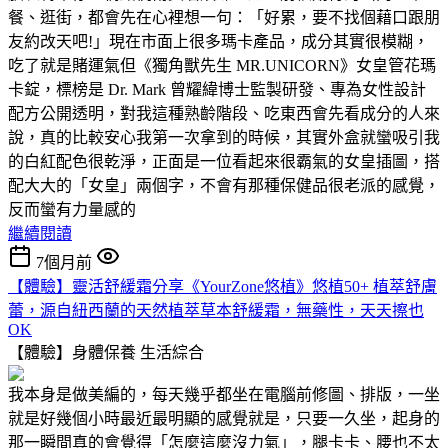
餐、逛街，都會先在心裡想一句：「好累，要不找個藉口跟朋
友約改天吧!」現在市面上很多瑪卡產品，成分其實很模糊，
吃了就是賭運氣但《獨角獸先生 MR.UNICORN》女皇管花瑪
卡錠，標榜是 Dr. Mark 曾耀緯博士監製研發、專為女性設計
配方公開透明，對我這種熟齡階段、吃東西會先看成分的人來
說，真的比較安心我第一次拿到的時候，其實外盒就蠻吸引我
的白紅配色很乾淨，正面是一位看起來很霸氣的女皇插圖，搭
配大大的「女皇」兩個字，不會有那種保健品很老派的感覺，
反而蠻有力量感的
繼續閱讀
7個月前
【體驗】靈活舒緩霜分享《YourZone悠植》悠植50+ 植萃舒膚
蕾，源自紐西蘭的天然植萃草本舒緩霜，無藥性，天天擦也
OK
【體驗】身體保養
生活綜合
我本身是做美編的，每天幾乎都坐在電腦前修圖、排版，一坐
就是好幾個小時最近最明顯的感覺就是，只要一久坐，起身的
那一瞬間真的會覺得「怎麼這麼沒力氣」，腿卡卡、腰也不太