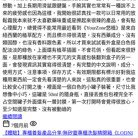
想動。加上長期用滑鼠跟鍵盤，手腕其實也常常有一種說不上
來的疲勞感也因為這樣，我開始很認真找一款可以日常用的放
鬆霜我本來就不太喜歡藥味重或是擦起來很辣的產品，會有點
心理壓力，總覺得不能常用最近看到《YourZone悠植》是來自
紐西蘭的植萃配方，而且標示得很清楚，沒有西藥成分、沒有
類固醇，也沒有香料跟色素，所以才買來試試看外盒是白色搭
配淡淡的綠色，上面還有植萃插圖，不會花俏，但看起來很舒
服，是那種放在家裡也不突兀的文青感包裝翻到盒子的另一
面，會發現資訊其實寫得很清楚，有完整的中文說明，成分、
使用方式、注意事項、保存方式、有效期限都有標示好對我這
種用東西前一定會先看清楚的人來說，這點真的很重要，也會
比較安心打開之後，裡面是一個白色的小罐子裝著，尺寸比我
想像中小巧，這罐是 50ml 的隨身瓶，直接丟進包包裡完全不
占空間罐子外面還有一層封膜，第一次打開時會覺得很放心，
至少知道是完整、沒有被動過的
繼續閱讀
7個月前
【體驗】專櫃養髮產品分享/無矽靈專櫃洗髮精開箱《LODNI