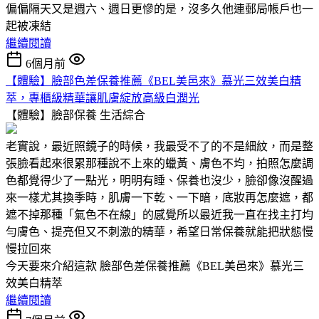
偏偏隔天又是週六、週日更慘的是，沒多久他連郵局帳戶也一
起被凍結
繼續閱讀
6個月前
【體驗】臉部色差保養推薦《BEL美邑來》慕光三效美白精
萃，專櫃級精華讓肌膚綻放高級白潤光
【體驗】臉部保養
生活綜合
老實說，最近照鏡子的時候，我最受不了的不是細紋，而是整
張臉看起來很累那種說不上來的蠟黃、膚色不均，拍照怎麼調
色都覺得少了一點光，明明有睡、保養也沒少，臉卻像沒醒過
來一樣尤其換季時，肌膚一下乾、一下暗，底妝再怎麼遮，都
遮不掉那種「氣色不在線」的感覺所以最近我一直在找主打均
勻膚色、提亮但又不刺激的精華，希望日常保養就能把狀態慢
慢拉回來
今天要來介紹這款 臉部色差保養推薦《BEL美邑來》慕光三
效美白精萃
繼續閱讀