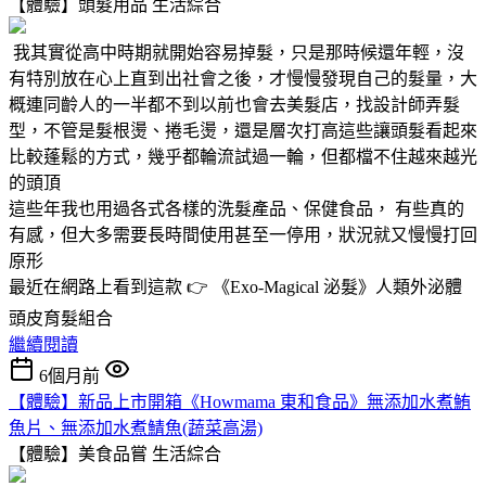
【體驗】頭髮用品
生活綜合
我其實從高中時期就開始容易掉髮，只是那時候還年輕，沒
有特別放在心上直到出社會之後，才慢慢發現自己的髮量，大
概連同齡人的一半都不到以前也會去美髮店，找設計師弄髮
型，不管是髮根燙、捲毛燙，還是層次打高這些讓頭髮看起來
比較蓬鬆的方式，幾乎都輪流試過一輪，但都檔不住越來越光
的頭頂
這些年我也用過各式各樣的洗髮產品、保健食品， 有些真的
有感，但大多需要長時間使用甚至一停用，狀況就又慢慢打回
原形
最近在網路上看到這款 👉 《Exo-Magical 泌髮》人類外泌體
頭皮育髮組合
繼續閱讀
6個月前
【體驗】新品上市開箱《Howmama 東和食品》無添加水煮鮪
魚片、無添加水煮鯖魚(蔬菜高湯)
【體驗】美食品嘗
生活綜合