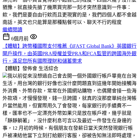
猶豫，就直接先搶了機票買完那一刻才突然意識到一件事：
欸，我們是要自由行欸而且更現實的是，我們四個人都不會越
南話，英文也只能算是那種點餐可以、聊天不行的程度
繼續閱讀
6個月前
【體驗】跨幣種國際支付推薦《iFAST Global Bank》英國銀行
開戶操作，由英國PRA授權並受PRA和FCA監管的跨國海外銀
行，滿足您所有國際理財和儲蓄需求
【體驗】發佈會
生活綜合
我以前從來沒想過自己會去開一個外國銀行帳戶畢竟在台灣
生活，用台灣的銀行好像也沒什麼問題直到這幾年開始接觸海
外消費、外幣存款，常常在外國網站購物，也偶爾會接一些海
外款項，才慢慢發現，錢一旦跨國，就真的沒那麼單純台灣帳
戶當然能用，但實際用久了會發現，每家銀行的手續費不一
樣，匯率也不一定漂亮外幣如果只是放在帳戶裡，幾乎就是
「靜靜躺著」，沒什麼利息可言以及最近一件發生在身邊的
事，12 月初的時候，有個朋友在發薪日當天突然發現銀行帳
戶被凍結他當下立刻打給銀行客服，卻被告知無法即時處理，