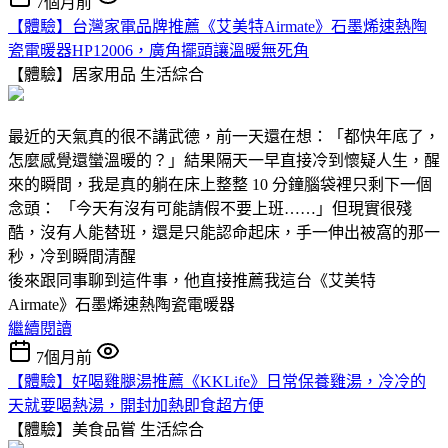
7個月前
【體驗】台灣家電品牌推薦《艾美特Airmate》石墨烯速熱陶
瓷電暖器HP12006，廣角擺頭讓溫暖無死角
【體驗】居家用品
生活綜合
最近的天氣真的很不講武德，前一天還在想：「都快年底了，
怎麼感覺還蠻溫暖的？」結果隔天一早直接冷到懷疑人生，醒
來的瞬間，我是真的躺在床上整整 10 分鐘腦袋裡只剩下一個
念頭： 「今天有沒有可能請假不要上班……」但現實很殘
酷，沒有人能替班，還是只能認命起床，手一伸出被窩的那一
秒，冷到瞬間清醒
後來跟同事聊到這件事，他直接推薦我這台《艾美特
Airmate》石墨烯速熱陶瓷電暖器
繼續閱讀
7個月前
【體驗】好喝雞腿湯推薦《KKLife》日常保養雞湯，冷冷的
天就要喝熱湯，開封加熱即食超方便
【體驗】美食品嘗
生活綜合