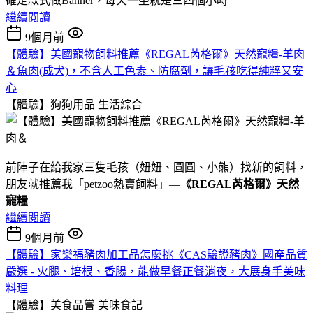
確定款式做Banner，每天一坐就是三四個小時
繼續閱讀
9個月前
【體驗】美國寵物飼料推薦《REGAL芮格爾》天然寵糧-羊肉
＆魚肉(成犬)，不含人工色素、防腐劑，讓毛孩吃得純粹又安
心
【體驗】狗狗用品
生活綜合
前陣子在給我家三隻毛孩（妞妞、圓圓、小熊）找新的飼料，
朋友就推薦我「petzoo熱賣飼料」—
《REGAL芮格爾》天然
寵糧
繼續閱讀
9個月前
【體驗】家樂福豬肉加工品怎麼挑《CAS驗證豬肉》國產品質
嚴選 - 火腿、培根、香腸，能做早餐正餐消夜，大展身手美味
料理
【體驗】美食品嘗
美味食記