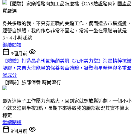
身兼多職的我，不只有正職的美編工作，偶而還去市集擺攤，
經營自媒體，我的作息非常不固定，常常一坐在電腦前就是
3、4 小時起跳
繼續閱讀
9個月前
【體驗】打造晶亮朝氣煥顏美肌《九州美力堂》海星精粹抗皺
凝膠，來自大海能量的保養奢華體驗，凝聚海星精粹與多重潤
澤成分
【體驗】臉部保養
時尚流行
最近這陣子工作壓力有點大，回到家就想放鬆追劇，一個不小
心就又追到半夜3點，長期下來導致我的臉部狀況其實不算太
穩定
繼續閱讀
9個月前