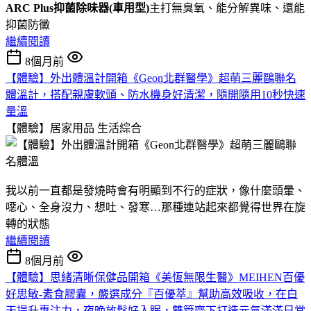
ARC Plus抑菌除味器(車用型)
主打無臭氧、能分解異味、還能
抑菌防黴
繼續閱讀
8個月前
【體驗】外出體溫計開箱《Geon北群醫學》超萌三麗鷗聯名
體溫計，搭配親膚軟頭、防水機身好清潔，隨開隨用10秒快速
量溫
【體驗】居家用品
生活綜合
我以前一直都是發燒時會有明顯到不行的症狀，像什麼頭暈、
噁心、全身沒力、想吐、發寒…那種連站起來都覺得世界在旋
轉的狀態
繼續閱讀
8個月前
【體驗】思緒清晰保健品開箱《美恆無限生醫》MEIHEN百優
好思敏-素食膠囊，嚴選成分『百優萃』幫助高效吸收，在白
天提升專注力，夜晚放鬆好入眠，雙管齊下打造元氣滿滿日常