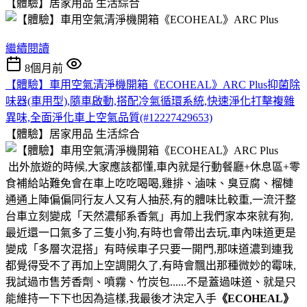
【體驗】居家用品
生活綜合
繼續閱讀
8個月前
【體驗】車用空氣清淨機開箱《ECOHEAL》ARC Plus抑菌除
味器(車用型),隨車啟動,搭配冷氣循環系統,快速淨化打擊複雜
異味,全面淨化車上空氣品質(#12227429653)
【體驗】居家用品
生活綜合
出外旅遊的時候,大家應該都懂,車內就是行動餐廳+休息區+零
食補給站難免會在車上吃吃喝喝,雞排、滷味、臭豆腐、榴槤
通通上陣偏偏同行友人又有人抽菸,有的體味比較重,一流汗整
台車立刻變成「天然濃郁系香氣」再加上我們家本來就有狗,
最近還一口氣多了三隻小狗,有時也會帶出去玩,車內味道更是
變成「多層次混搭」有時候車子只要一開門,那味道濃到連我
都覺得受不了再加上空調開久了,有時會飄出那種微妙的霉味,
我試過市售芳香劑、噴霧、竹炭包......不是蓋過味道、就是只
能維持一下下也因為這樣,我最後才決定入手
《ECOHEAL》