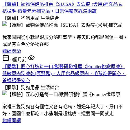
【體驗】寵物保健品推薦《SUISA》去淚痕-(犬用)補充品 &
抗掉毛-微量元素補充品，日常保養就靠這兩罐
【體驗】狗狗用品
生活綜合
我家圓圓從小就是眼屎分泌旺盛型，每天眼角都是濕濕一圈，
或是有白色分泌物在那
繼續閱讀
9個月前
【體驗】匠心打造每一口/獸醫研發推薦《Frontier悅緻原凍》
低敏原肉狗凍乾(原野豬)，人用食品級原肉，毛孩吃得開心、
爸媽餵得安心
【體驗】狗狗用品
生活綜合
家裡三隻狗狗各有個性又各有毛病，妞妞年紀大了、牙口不
好，圓圓什麼都吃，小熊則是超挑嘴、還愛聞一聞就走
繼續閱讀