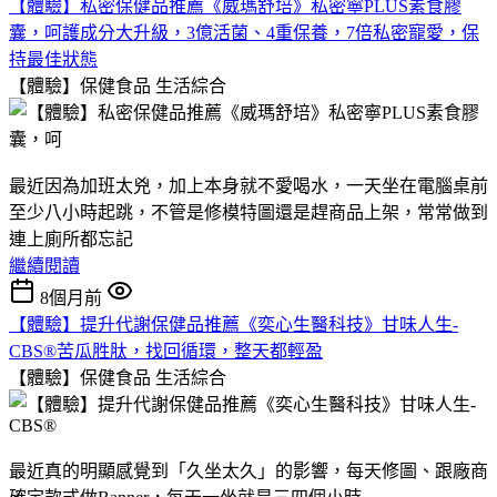
【體驗】私密保健品推薦《威瑪舒培》私密寧PLUS素食膠
囊，呵護成分大升級，3億活菌、4重保養，7倍私密寵愛，保
持最佳狀態
【體驗】保健食品
生活綜合
最近因為加班太兇，加上本身就不愛喝水，一天坐在電腦桌前
至少八小時起跳，不管是修模特圖還是趕商品上架，常常做到
連上廁所都忘記
繼續閱讀
8個月前
【體驗】提升代謝保健品推薦《奕心生醫科技》甘味人生-
CBS®苦瓜胜肽，找回循環，整天都輕盈
【體驗】保健食品
生活綜合
最近真的明顯感覺到「久坐太久」的影響，每天修圖、跟廠商