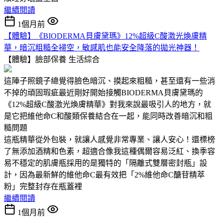
繼續閱讀
1個月前
【體驗】《BIODERMA貝膚黛瑪》12%超級C酸激光煥膚精
華，暗沉粗糙全掃空，敏感肌也能安全降落的拋光神器！
【體驗】臉部保養
生活綜合
這陣子照鏡子總覺得臉色暗沉、摸起來粗糙，甚至還有一些消
不掉的頑固瑕疵最近剛好開始接觸BIODERMA貝膚黛瑪的
《12%超級C酸激光煥膚精華》對我來說最吸引人的地方，就
是它把維他命C和酸類保養結合在一起，能同時改善暗沉和粗
糙問題
這瓶精華從外包裝，就讓人感覺非常專業、讓人安心！還標榜
了無添加酒精和色素，超適合像我這種偶爾容易泛紅、換季容
易不穩定的肌膚瓶採用的是獨特的「隔離式雙層密封瓶」設
計，因為最新鮮的維他命C最有效把「2%維他命C醣苷精萃
粉」完整封存在瓶蓋裡
繼續閱讀
1個月前