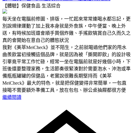
【體驗】保健食品
生活綜合
每天坐在電腦前修圖、排版，一忙起來常常連喝水都忘記，更
別說規律運動了加上我本身就是外食族，中午便當、晚上外
送，有時候加班還會順手買個炸雞、手搖飲犒賞自己久而久之
真的會開始在意自己的體態狀況
我對《美萃MeiCheck》並不陌生，之前就喝過他們家的甩水
曲羨飲當初接觸這個品牌，就是因為被「撕開即飲」的設計吸
引畢竟平常工作忙碌，經常一坐在電腦前就是好幾個小時，下
班後還要整理家務，生活節奏很緊湊對於需要泡水、沖泡或準
備瓶瓶罐罐的保健品，老實說很難長期堅持而《美萃
MeiCheck》最大的特色，就是把保健變得非常簡單，一包直
接喝不需要額外準備工具，放在包包、辦公桌抽屜都很方便
繼續閱讀