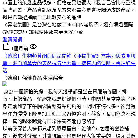
市面上的染髮產品很多，價格差異也很大。我自己會比較重視
品牌背景、產品資訊以及配方來源畢竟是會接觸頭皮的產品，
還是希望選擇讓自己比較安心的品牌
《昇宏集團》是台灣在地做了 40 年的老牌子，還有通過國際
GMP 認證，讓我使用起來更有安心感
繼續閱讀
1個月前
【體驗】生物類黃酮保健品開箱《暉福生醫》雪諾力思素食膠
囊，來自加拿大的天然抗氧化力量，擁有思緒清晰、專注好生
活
【體驗】保健食品
生活綜合
身為一個網拍美編，我每天幾乎都是坐在電腦前修圖、排
版、上架商品一忙起來就是好幾個小時，中間甚至常常忘了起
身走動到了下午腦袋開始有點鈍鈍的，明明事情很多，卻覺得
專注力慢慢下降再加上晚上又習慣追劇、熬夜，長期作息不規
律，真的越來越覺得日常保養不能再忽略了
以前我保養大多都只想到膠原蛋白、維他命C之類的營養補
充，後來才發現，其實抗氧化也是現代人很重要的一環尤其像