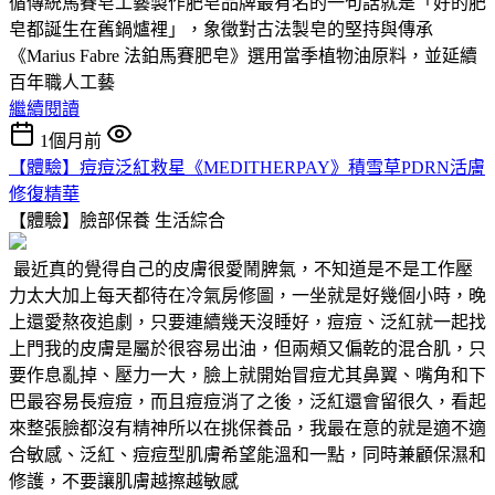
循傳統馬賽皂工藝製作肥皂品牌最有名的一句話就是「好的肥
皂都誕生在舊鍋爐裡」，象徵對古法製皂的堅持與傳承
《Marius Fabre 法鉑馬賽肥皂》選用當季植物油原料，並延續
百年職人工藝
繼續閱讀
1個月前
【體驗】痘痘泛紅救星《MEDITHERPAY》積雪草PDRN活膚
修復精華
【體驗】臉部保養
生活綜合
最近真的覺得自己的皮膚很愛鬧脾氣，不知道是不是工作壓
力太大加上每天都待在冷氣房修圖，一坐就是好幾個小時，晚
上還愛熬夜追劇，只要連續幾天沒睡好，痘痘、泛紅就一起找
上門我的皮膚是屬於很容易出油，但兩頰又偏乾的混合肌，只
要作息亂掉、壓力一大，臉上就開始冒痘尤其鼻翼、嘴角和下
巴最容易長痘痘，而且痘痘消了之後，泛紅還會留很久，看起
來整張臉都沒有精神所以在挑保養品，我最在意的就是適不適
合敏感、泛紅、痘痘型肌膚希望能溫和一點，同時兼顧保濕和
修護，不要讓肌膚越擦越敏感