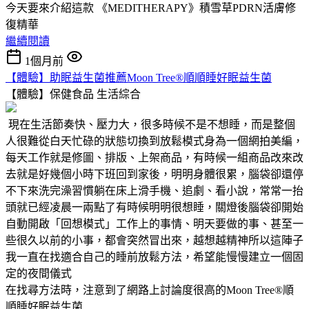
今天要來介紹這款 《MEDITHERAPY》積雪草PDRN活膚修
復精華
繼續閱讀
1個月前
【體驗】助眠益生菌推薦Moon Tree®順順睡好眠益生菌
【體驗】保健食品
生活綜合
現在生活節奏快、壓力大，很多時候不是不想睡，而是整個
人很難從白天忙碌的狀態切換到放鬆模式身為一個網拍美編，
每天工作就是修圖、排版、上架商品，有時候一組商品改來改
去就是好幾個小時下班回到家後，明明身體很累，腦袋卻還停
不下來洗完澡習慣躺在床上滑手機、追劇、看小說，常常一抬
頭就已經凌晨一兩點了有時候明明很想睡，關燈後腦袋卻開始
自動開啟「回想模式」工作上的事情、明天要做的事、甚至一
些很久以前的小事，都會突然冒出來，越想越精神所以這陣子
我一直在找適合自己的睡前放鬆方法，希望能慢慢建立一個固
定的夜間儀式
在找尋方法時，注意到了網路上討論度很高的Moon Tree®順
順睡好眠益生菌