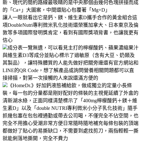
新、現代的簡約路線最吸睛的是中央那個由幾何色塊拼接而成
的「Ca+」大圖案，中間還貼心包覆著「Mg+D」
讓人一眼就看出它是鈣、鎂、維生素D攜手合作的黃金組合這
項DoubleNutri專利微米乳化技術還榮獲加拿大、日本東京及倫
敦等多項國際發明獎肯定，看到有國際獎項背書，也讓我更有
信心
成分表一覽無遺，可以看見主打的檸檬酸鈣、蘋果濃縮果汁
與維生素D3等成分並貼心標示了過敏原（含有大豆、奶類及
其製品），讓特殊體質的人能先做好把關旁邊還有官方網站和
LINE的QR Code，想了解產品或詢問營養相關問題都可以直
接掃描，對第一次接觸的人來說還滿方便的
《HomeDr.》好加鈣液態補給飲，做成獨立的定量小長條
裝，每一包的分量都是剛好配好的條裝的主視覺延續了外盒的
清新湖水綠，正面同樣清楚標示了「400mg檸檬酸鈣＋鎂＋維
生素D」以及「double NUTRI專利微米小分子乳化技術」隨手
抓幾包塞在包包裡通勤或帶去公司喝，不僅完全不佔空間，也
完全不用擔心受潮非常方便日常隨時隨地補充每條包裝的頂端
都做好了貼心的易撕缺口，不需要到處找剪刀，兩指輕輕一撕
就能俐落地撕開，完全不費力