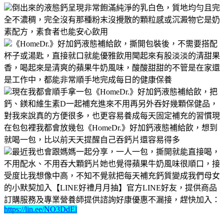
倒出來的液態鈣呈現非常飽滿純淨的乳白色，質地均勻且完
全不濃稠，完全沒有那種粉末沒攪散的顆粒感或沉澱物它是奶
素配方，素食者也能安心飲用
《HomeDr.》好加鈣液態補給飲，撕開包裝後，不需要搭配
杯子或湯匙，直接就口就能優雅飲用聞起來有股淡淡的清甜果
香，喝起來是清爽的蘋果牛奶風味，酸酸甜甜的不管是在家還
是工作中，都能非常順手地完成每日的健康保養
現在我都會順手拿一包《HomeDr.》好加鈣液態補給飲，把
鈣、鎂和維生素D一起補充進來不用再另外吞好幾顆保健品，
對我來說真的方便很多，也更容易養成每天固定補充的習慣現
在包包裡我都會放幾包《HomeDr.》好加鈣液態補給飲，想到
就喝一包，比以前天天提醒自己吞鈣片還容易得多
最近我也會跟媽媽一起分享，一人一包，撕開就能直接喝，
不用配水、不用吞大顆鈣片她也覺得蘋果牛奶風味很順口，接
受度比我想像中高，不知不覺就把每天補充鈣質變成我們母女
的小默契加入【LINE好禮月月抽】官方LINE好友，提供商品
訂購服務及專業營養師提供諮詢好康優惠不漏接，趕快加入：
https://lin.ee/NO3DdEl