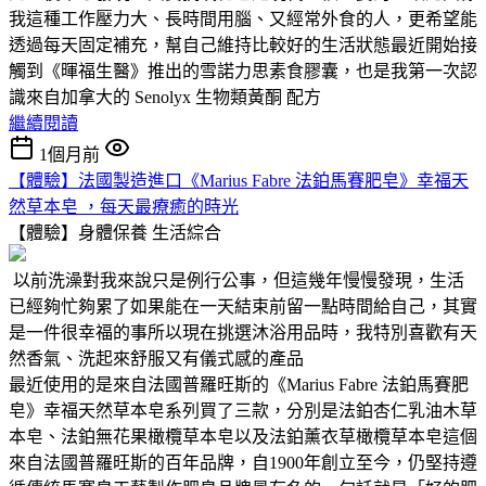
我這種工作壓力大、長時間用腦、又經常外食的人，更希望能
透過每天固定補充，幫自己維持比較好的生活狀態最近開始接
觸到《暉福生醫》推出的雪諾力思素食膠囊，也是我第一次認
識來自加拿大的 Senolyx 生物類黃酮 配方
繼續閱讀
1個月前
【體驗】法國製造進口《Marius Fabre 法鉑馬賽肥皂》幸福天
然草本皂 ，每天最療癒的時光
【體驗】身體保養
生活綜合
以前洗澡對我來說只是例行公事，但這幾年慢慢發現，生活
已經夠忙夠累了如果能在一天結束前留一點時間給自己，其實
是一件很幸福的事所以現在挑選沐浴用品時，我特別喜歡有天
然香氣、洗起來舒服又有儀式感的產品
最近使用的是來自法國普羅旺斯的《Marius Fabre 法鉑馬賽肥
皂》幸福天然草本皂系列買了三款，分別是法鉑杏仁乳油木草
本皂、法鉑無花果橄欖草本皂以及法鉑薰衣草橄欖草本皂這個
來自法國普羅旺斯的百年品牌，自1900年創立至今，仍堅持遵