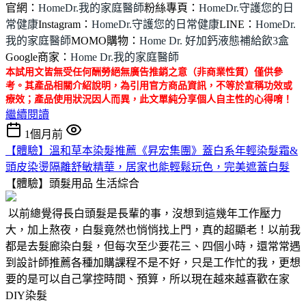
官網：
HomeDr.我的家庭醫師
粉絲專頁：
HomeDr.守護您的日
常健康
Instagram：
HomeDr.守護您的日常健康
LINE：
HomeDr.
我的家庭醫師
MOMO購物：
Home Dr. 好加鈣液態補給飲3盒
Google商家：
Home Dr.我的家庭醫師
本試用文皆無受任何酬勞絕無廣告推銷之意（非商業性質）僅供參
考。其產品相關介紹說明，為引用官方商品資訊，不等於宣稱功效或
療效；產品使用狀況因人而異，此文單純分享個人自主性的心得唷！
繼續閱讀
1個月前
【體驗】溫和草本染髮推薦《昇宏集團》蓋白系年輕染髮霜&
頭皮染燙隔離舒敏精華，居家也能輕鬆玩色，完美遮蓋白髮
【體驗】頭髮用品
生活綜合
以前總覺得長白頭髮是長輩的事，沒想到這幾年工作壓力
大，加上熬夜，白髮竟然也悄悄找上門，真的超顯老！以前我
都是去髮廊染白髮，但每次至少要花三、四個小時，還常常遇
到設計師推薦各種加購課程不是不好，只是工作忙的我，更想
要的是可以自己掌控時間、預算，所以現在越來越喜歡在家
DIY染髮