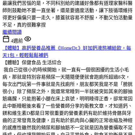
最讓我們苦惱的是，不同科別給的建議好像都有道理家醫科醫
師則鼓勵她不要一直坐著，還是要適度活動，讓下肢循環維持
得更好偏偏只要一走久，膝蓋就容易不舒服，不動又怕活動量
不足，真的很難拿捏
繼續閱讀
4週前
【體驗】高鈣營養品推薦《HomeDr.》好加鈣液態補給飲，每
天1包，輕輕鬆鬆補鈣
【體驗】保健食品
生活綜合
我自己從很小的時候開始，就一直有一個很困擾的生活小毛
病，那就是特別容易頻尿一天隨隨便便就會跑廁所超過8次，
每次出門玩第一件事就是先找廁所，朋友都笑我是不是「膀胱
很小」除了頻尿之外，我還常常睡到一半就被突如其來的腳抽
筋痛醒，只能抱著小腿在床上哀號，明明睡得正香，卻常常因
此中斷睡眠後來看了一些營養師分享的衛教文章，才知道鈣、
鎂和維生素D都是日常很重要的營養素鈣有助於維持骨骼與牙
齒的正常發育及健康，且有助於肌肉與心臟的正常收縮及神經
的感應性雖然我的頻尿和腳抽筋不一定就是因為營養攝取不足
造成，但也讓我開始反思，自己平常外食、飲食不均衡是不是