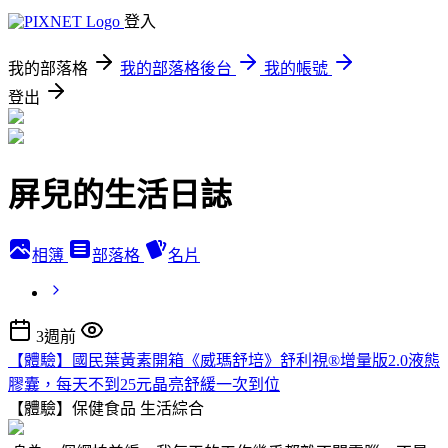
登入
我的部落格
我的部落格後台
我的帳號
登出
屏兒的生活日誌
相簿
部落格
名片
3週前
【體驗】國民葉黃素開箱《威瑪舒培》舒利視®增量版2.0液態
膠囊，每天不到25元晶亮舒緩一次到位
【體驗】保健食品
生活綜合