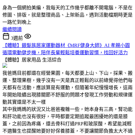
身為一個網拍美編，我每天的工作幾乎都離不開電腦，不是在
修圖、排版，就是整理商品、上架新品，遇到活動檔期時更是
一路忙到晚上
繼續閱讀
3週前
【體驗】銀髮族居家運動器材《MRF健身大師》AI 孝親小圓
循環電動健步機，陪伴長輩輕鬆培養運動習慣，找回好活力
【體驗】居家用品
生活綜合
我爸媽目前都還在經營果園，每天都要上山、下山，採果、搬
運、整理果樹，幾乎沒有一天是真正輕鬆的以前總覺得他們每
天都有在活動，應該算是有運動，但隨著年紀慢慢增長，這兩
年開始陸續出現膝關節不舒服的問題才發現工作勞動和規律運
動其實還是不太一樣
其中我媽媽的狀況又比爸爸複雜一些，她本身有三高，腎功能
和肝功能也沒有很好，平時都要定期追蹤最困擾她的還是膝
蓋，之前因為疼痛，還去骨科打過PRP和玻尿酸，希望能減輕
不適醫生也提醒她要好好保養膝蓋，不要讓關節負擔太大不過