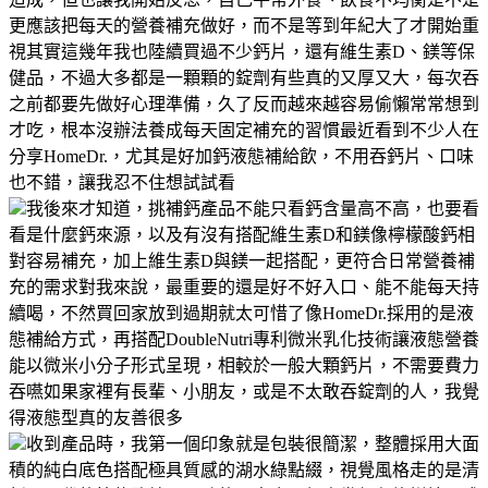
更應該把每天的營養補充做好，而不是等到年紀大了才開始重
視其實這幾年我也陸續買過不少鈣片，還有維生素D、鎂等保
健品，不過大多都是一顆顆的錠劑有些真的又厚又大，每次吞
之前都要先做好心理準備，久了反而越來越容易偷懶常常想到
才吃，根本沒辦法養成每天固定補充的習慣最近看到不少人在
分享HomeDr.，尤其是好加鈣液態補給飲，不用吞鈣片、口味
也不錯，讓我忍不住想試試看
我後來才知道，挑補鈣產品不能只看鈣含量高不高，也要看
看是什麼鈣來源，以及有沒有搭配維生素D和鎂像檸檬酸鈣相
對容易補充，加上維生素D與鎂一起搭配，更符合日常營養補
充的需求對我來說，最重要的還是好不好入口、能不能每天持
續喝，不然買回家放到過期就太可惜了像HomeDr.採用的是液
態補給方式，再搭配DoubleNutri專利微米乳化技術讓液態營養
能以微米小分子形式呈現，相較於一般大顆鈣片，不需要費力
吞嚥如果家裡有長輩、小朋友，或是不太敢吞錠劑的人，我覺
得液態型真的友善很多
收到產品時，我第一個印象就是包裝很簡潔，整體採用大面
積的純白底色搭配極具質感的湖水綠點綴，視覺風格走的是清