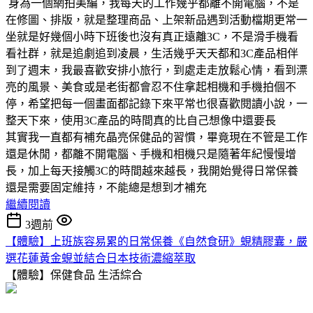
身為一個網拍美編，我每天的工作幾乎都離不開電腦，不是
在修圖、排版，就是整理商品、上架新品遇到活動檔期更常一
坐就是好幾個小時下班後也沒有真正遠離3C，不是滑手機看
看社群，就是追劇追到凌晨，生活幾乎天天都和3C產品相伴
到了週末，我最喜歡安排小旅行，到處走走放鬆心情，看到漂
亮的風景、美食或是老街都會忍不住拿起相機和手機拍個不
停，希望把每一個畫面都記錄下來平常也很喜歡閱讀小說，一
整天下來，使用3C產品的時間真的比自己想像中還要長
其實我一直都有補充晶亮保健品的習慣，畢竟現在不管是工作
還是休閒，都離不開電腦、手機和相機只是隨著年紀慢慢增
長，加上每天接觸3C的時間越來越長，我開始覺得日常保養
還是需要固定維持，不能總是想到才補充
繼續閱讀
3週前
【體驗】上班族容易累的日常保養《自然食研》蜆精膠囊，嚴
選花蓮黃金蜆並結合日本技術濃縮萃取
【體驗】保健食品
生活綜合