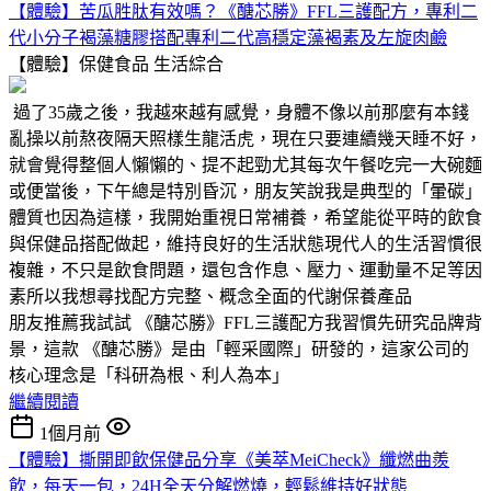
【體驗】苦瓜胜肽有效嗎？《醣芯勝》FFL三護配方，專利二
代小分子褐藻糖膠搭配專利二代高穩定藻褐素及左旋肉鹼
【體驗】保健食品
生活綜合
過了35歲之後，我越來越有感覺，身體不像以前那麼有本錢
亂操以前熬夜隔天照樣生龍活虎，現在只要連續幾天睡不好，
就會覺得整個人懶懶的、提不起勁尤其每次午餐吃完一大碗麵
或便當後，下午總是特別昏沉，朋友笑說我是典型的「暈碳」
體質也因為這樣，我開始重視日常補養，希望能從平時的飲食
與保健品搭配做起，維持良好的生活狀態現代人的生活習慣很
複雜，不只是飲食問題，還包含作息、壓力、運動量不足等因
素所以我想尋找配方完整、概念全面的代謝保養產品
朋友推薦我試試 《醣芯勝》FFL三護配方我習慣先研究品牌背
景，這款 《醣芯勝》是由「輕采國際」研發的，這家公司的
核心理念是「科研為根、利人為本」
繼續閱讀
1個月前
【體驗】撕開即飲保健品分享《美萃MeiCheck》纖燃曲羨
飲，每天一包，24H全天分解燃燒，輕鬆維持好狀態