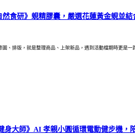
自然食研》蜆精膠囊，嚴選花蓮黃金蜆並結
修圖、排版，就是整理商品、上架新品，遇到活動檔期時更是一
健身大師》AI 孝親小圓循環電動健步機