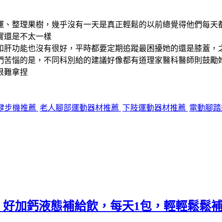
運、整理果樹，幾乎沒有一天是真正輕鬆的以前總覺得他們每天
實還是不太一樣
和肝功能也沒有很好，平時都要定期追蹤最困擾她的還是膝蓋，之
們苦惱的是，不同科別給的建議好像都有道理家醫科醫師則鼓勵
很難拿捏
健步機推薦
老人腳部運動器材推薦
下肢運動器材推薦
電動腳踏
.》好加鈣液態補給飲，每天1包，輕輕鬆鬆