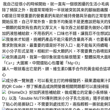
我自己從很小的時候開始，就一直有一個很困擾的生活小毛病
除了頻尿之外，我還常常睡到一半就被突如其來的腳抽筋痛醒
D都是日常很重要的營養素
鈣有助於維持骨骼與牙齒的正常發
開始反思，自己平常外食、飲食不均衡
是不是更應該把每天的
一顆顆的錠劑
有些真的又厚又大，每次吞之前都要先做好心理
加鈣液態補給飲，不用吞鈣片、口味也不錯，讓我忍不住想試
我後來才知道，挑補鈣產品不能只看鈣含量高不高，也要看
需求
對我來說，最重要的還是好不好入口、能不能每天持續喝
米小分子形式呈現，相較於一般大顆鈣片，不需要費力吞嚥
如
收到產品時，我第一個印象就是包裝很簡潔，整體採用大面
「Ca+」大圖案，中間還貼心包覆著「Mg+D」
讓人一眼就看出它是鈣、鎂、維生素D攜手合作的黃金組合
這
心
成分表一覽無遺，可以看見主打的檸檬酸鈣、蘋果濃縮果汁與
的QR Code，想了解產品或詢問營養相關問題
都可以直接掃描
《HomeDr.》好加鈣液態補給飲，做成獨立的定量小長條
D」
以及「double NUTRI專利微米小分子乳化技術」
隨手抓幾
了貼心的易撕缺口，不需要到處找剪刀，兩指輕輕一撕就能俐