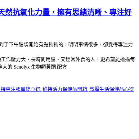
天然抗氧化力量，擁有思緒清晰、專注好
到了下午腦袋開始有點鈍鈍的，明明事情很多，卻覺得專注力
種工作壓力大、長時間用腦、又經常外食的人，更希望能透過每
拿大的
Senolyx 生物類黃酮
配方
維持專注膠囊錠心得
維持活力保健品開箱
高壓生活保健品心得