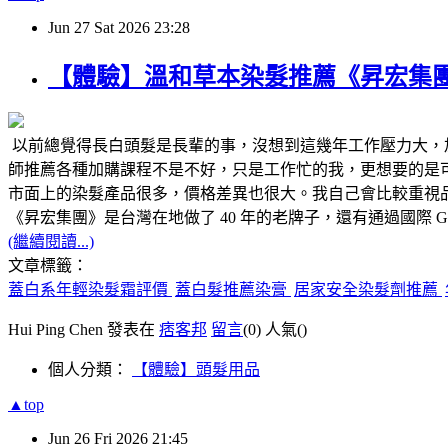
Jun
27
Sat
2026
23:28
【體驗】溫和草本染髮推薦《昇宏集
以前總覺得長白頭髮是長輩的事，沒想到這幾年工作壓力大，
師推薦各種加購課程不是不好，只是工作忙的我，更想要的是可
市面上的染髮產品很多，價格差異也很大。我自己會比較重視
《昇宏集團》是台灣在地做了 40 年的老牌子，還有通過國際 
(繼續閱讀...)
文章標籤：
蓋白系年輕染髮霜評價
蓋白髮推薦染膏
居家安全染髮劑推薦
Hui Ping Chen 發表在
痞客邦
留言
(0)
人氣(
)
個人分類：
【體驗】頭髮用品
▲top
Jun
26
Fri
2026
21:45