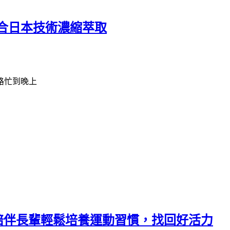
合日本技術濃縮萃取
路忙到晚上
，陪伴長輩輕鬆培養運動習慣，找回好活力