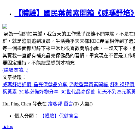
【體驗】國民葉黃素開箱《威瑪舒培》
身為一個網拍美編，我每天的工作幾乎都離不開電腦，不是在
群，就是追劇追到凌晨，生活幾乎天天都和3C產品相伴到了
每一個畫面都記錄下來平常也很喜歡閱讀小說，一整天下來，
其實我一直都有補充晶亮保健品的習慣，畢竟現在不管是工作
要固定維持，不能總是想到才補充
(繼續閱讀...)
文章標籤：
威瑪舒培評價
晶亮保健品分享
游離型葉黃素開箱
舒利視評
葉黃素
3C族必備好物分享
3C世代晶亮保養
每天不到25元葉
Hui Ping Chen 發表在
痞客邦
留言
(0)
人氣(
)
個人分類：
【體驗】保健食品
▲top