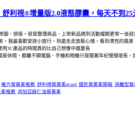
舒利視®增量版2.0液態膠囊，每天不到2
修圖、排版，就是整理商品、上架新品遇到活動檔期更常一坐就
週末，我最喜歡安排小旅行，到處走走放鬆心情，看到漂亮的風景
使用3C產品的時間真的比自己想像中還要長
還是休閒，都離不開電腦、手機和相機只是隨著年紀慢慢增長，加
價
複方葉黃素推薦
舒利視葉黃素dcard
國民葉黃素開箱
游離型葉
黃素推薦
添加亞麻仁油葉黃素