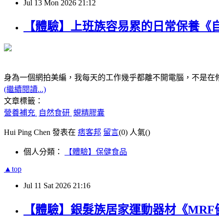
Jul
13
Mon
2026
21:12
【體驗】上班族容易累的日常保養《
身為一個網拍美編，我每天的工作幾乎都離不開電腦，不是在
(繼續閱讀...)
文章標籤：
營養補充
自然食研
蜆精膠囊
Hui Ping Chen 發表在
痞客邦
留言
(0)
人氣(
)
個人分類：
【體驗】保健食品
▲top
Jul
11
Sat
2026
21:16
【體驗】銀髮族居家運動器材《MRF