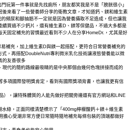
出門玩第一件事就是先找廁所，朋友都笑我是不是「膀胱很小」
眠
後來看了一些營養師分享的衛教文章，才知道鈣、鎂和維生素
我的頻尿和腳抽筋不一定就是因為營養攝取不足造成，但也讓我
陸續買過不少鈣片，還有維生素D、鎂等保健品，不過大多都是
每天固定補充的習慣
最近看到不少人在分享HomeDr.，尤其是好
容易補充，加上維生素D與鎂一起搭配，更符合日常營養補充的
式，再搭配DoubleNutri專利微米乳化技術
讓液態營養能以微
真的友善很多
、現代的簡約路線
最吸睛的是中央那個由幾何色塊拼接而成的
及倫敦等多項國際發明獎肯定，看到有國際獎項背書，也讓我更有信
品），讓特殊體質的人能先做好把關
旁邊還有官方網站和LINE
水綠，正面同樣清楚標示了「400mg檸檬酸鈣＋鎂＋維生素
用擔心受潮
非常方便日常隨時隨地補充
每條包裝的頂端都做好