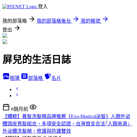
登入
我的部落格
我的部落格後台
我的帳號
登出
屏兒的生活日誌
相簿
部落格
名片
6個月前
【體驗】養髮洗髮精品牌推薦《Exo-Magical泌髮》人類外泌
體頭皮育髮組合，多項安全認證，台灣首支合法｢人類來源」
外泌體洗髮精，修護與防護雙效