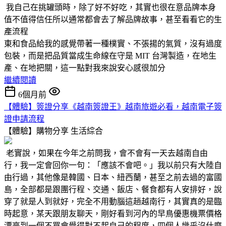
我自己在挑罐頭時，除了好不好吃，其實也很在意品牌本身
值不值得信任所以通常都會去了解品牌故事，甚至看看它的生
產流程
東和食品給我的感覺帶著一種樸實、不張揚的氣質，沒有過度
包裝，而是把品質當成生命線在守是 MIT 台灣製造，在地生
產、在地把關，這一點對我來說安心感很加分
繼續閱讀
6個月前
【體驗】簽證分享《越南簽證王》越南旅遊必看，越南電子簽
證申請流程
【體驗】購物分享
生活綜合
老實說，如果在今年之前問我，會不會有一天去越南自由
行，我一定會回你一句：「應該不會吧。」我以前只有大陸自
由行過，其他像是韓國、日本、紐西蘭，甚至之前去過的富國
島，全部都是跟團行程、交通、飯店、餐食都有人安排好，說
穿了就是人到就好，完全不用動腦這趟越南行，其實真的是臨
時起意，某天跟朋友聊天，剛好看到河內的早鳥優惠機票價格
漂亮到一個不買會覺得對不起自己的程度，四個人幾乎沒什麼