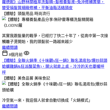
蘿德妮》山野林間植萃洗髮精+髮根養髮液+免沖修補菁華，
替受損髮質細緻修補，平衡油脂活絡頭皮
【體驗】頭髮用品
時尚流行
其實我跟髮量的戰爭，已經打了快二十年了，從高中第一次接
觸離子燙開始，我的頭髮就一路越來越少
繼續閱讀
8個月前
【體驗】全聯火鍋季《十味觀x狂一鍋》聯名湯底包(爆炒蒜頭
蛤蠣雞鍋&狂派酸菜魚)，開火就能上桌，冷冷的天也要暖呼
呼
【體驗】美食品嘗
美味食記
冷空氣一來，我這個人就會自動切換成「火鍋模式」
繼續閱讀