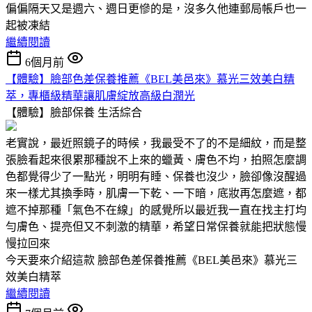
偏偏隔天又是週六、週日更慘的是，沒多久他連郵局帳戶也一
起被凍結
繼續閱讀
6個月前
【體驗】臉部色差保養推薦《BEL美邑來》慕光三效美白精
萃，專櫃級精華讓肌膚綻放高級白潤光
【體驗】臉部保養
生活綜合
老實說，最近照鏡子的時候，我最受不了的不是細紋，而是整
張臉看起來很累那種說不上來的蠟黃、膚色不均，拍照怎麼調
色都覺得少了一點光，明明有睡、保養也沒少，臉卻像沒醒過
來一樣尤其換季時，肌膚一下乾、一下暗，底妝再怎麼遮，都
遮不掉那種「氣色不在線」的感覺所以最近我一直在找主打均
勻膚色、提亮但又不刺激的精華，希望日常保養就能把狀態慢
慢拉回來
今天要來介紹這款 臉部色差保養推薦《BEL美邑來》慕光三
效美白精萃
繼續閱讀