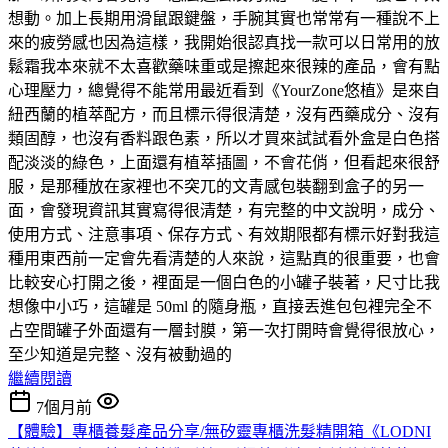
想動。加上長期用滑鼠跟鍵盤，手腕其實也常常有一種說不上
來的疲勞感也因為這樣，我開始很認真找一款可以日常用的放
鬆霜我本來就不太喜歡藥味重或是擦起來很辣的產品，會有點
心理壓力，總覺得不能常用最近看到《YourZone悠植》是來自
紐西蘭的植萃配方，而且標示得很清楚，沒有西藥成分、沒有
類固醇，也沒有香料跟色素，所以才買來試試看外盒是白色搭
配淡淡的綠色，上面還有植萃插圖，不會花俏，但看起來很舒
服，是那種放在家裡也不突兀的文青感包裝翻到盒子的另一
面，會發現資訊其實寫得很清楚，有完整的中文說明，成分、
使用方式、注意事項、保存方式、有效期限都有標示好對我這
種用東西前一定會先看清楚的人來說，這點真的很重要，也會
比較安心打開之後，裡面是一個白色的小罐子裝著，尺寸比我
想像中小巧，這罐是 50ml 的隨身瓶，直接丟進包包裡完全不
占空間罐子外面還有一層封膜，第一次打開時會覺得很放心，
至少知道是完整、沒有被動過的
繼續閱讀
7個月前
【體驗】專櫃養髮產品分享/無矽靈專櫃洗髮精開箱《LODNI