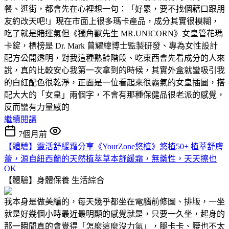
餐、逛街，都會先在心裡想一句：「好累，要不找個藉口跟朋
友約改天吧!」現在市面上很多瑪卡產品，成分其實很模糊，
吃了就是賭運氣但《獨角獸先生 MR.UNICORN》女皇管花瑪
卡錠，標榜是 Dr. Mark 曾耀緯博士監製研發、專為女性設計
配方公開透明，對我這種熟齡階段、吃東西會先看成分的人來
說，真的比較安心我第一次拿到的時候，其實外盒就蠻吸引我
的白紅配色很乾淨，正面是一位看起來很霸氣的女皇插圖，搭
配大大的「女皇」兩個字，不會有那種保健品很老派的感覺，
反而蠻有力量感的
繼續閱讀
7個月前
【體驗】靈活舒緩霜分享《YourZone悠植》悠植50+ 植萃舒膚
蕾，源自紐西蘭的天然植萃草本舒緩霜，無藥性，天天擦也
OK
【體驗】身體保養
生活綜合
我本身是做美編的，每天幾乎都坐在電腦前修圖、排版，一坐
就是好幾個小時最近最明顯的感覺就是，只要一久坐，起身的
那一瞬間真的會覺得「怎麼這麼沒力氣」，腿卡卡、腰也不太