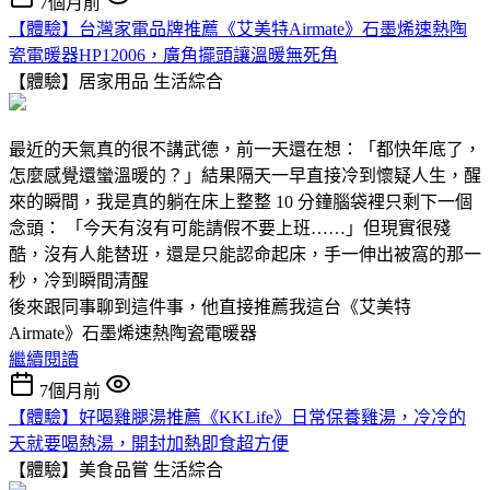
7個月前
【體驗】台灣家電品牌推薦《艾美特Airmate》石墨烯速熱陶
瓷電暖器HP12006，廣角擺頭讓溫暖無死角
【體驗】居家用品
生活綜合
最近的天氣真的很不講武德，前一天還在想：「都快年底了，
怎麼感覺還蠻溫暖的？」結果隔天一早直接冷到懷疑人生，醒
來的瞬間，我是真的躺在床上整整 10 分鐘腦袋裡只剩下一個
念頭： 「今天有沒有可能請假不要上班……」但現實很殘
酷，沒有人能替班，還是只能認命起床，手一伸出被窩的那一
秒，冷到瞬間清醒
後來跟同事聊到這件事，他直接推薦我這台《艾美特
Airmate》石墨烯速熱陶瓷電暖器
繼續閱讀
7個月前
【體驗】好喝雞腿湯推薦《KKLife》日常保養雞湯，冷冷的
天就要喝熱湯，開封加熱即食超方便
【體驗】美食品嘗
生活綜合