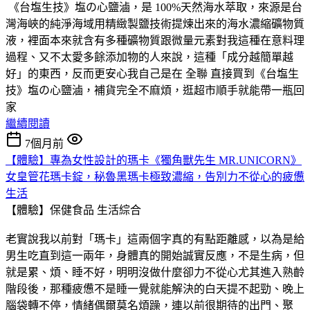
《台塩生技》塩の心鹽滷，是 100%天然海水萃取，來源是台
灣海峽的純淨海域用精緻製鹽技術提煉出來的海水濃縮礦物質
液，裡面本來就含有多種礦物質跟微量元素對我這種在意料理
過程、又不太愛多餘添加物的人來說，這種「成分越簡單越
好」的東西，反而更安心我自己是在 全聯 直接買到《台塩生
技》塩の心鹽滷，補貨完全不麻煩，逛超市順手就能帶一瓶回
家
繼續閱讀
7個月前
【體驗】專為女性設計的瑪卡《獨角獸先生 MR.UNICORN》
女皇管花瑪卡錠，秘魯黑瑪卡極致濃縮，告別力不從心的疲憊
生活
【體驗】保健食品
生活綜合
老實說我以前對「瑪卡」這兩個字真的有點距離感，以為是給
男生吃直到這一兩年，身體真的開始誠實反應，不是生病，但
就是累、煩、睡不好，明明沒做什麼卻力不從心尤其進入熟齡
階段後，那種疲憊不是睡一覺就能解決的白天提不起勁、晚上
腦袋轉不停，情緒偶爾莫名煩躁，連以前很期待的出門、聚