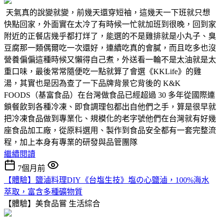
天氣真的說變就變，前幾天還穿短袖，這幾天一下班就只想
快點回家，外面實在太冷了有時候一忙就加班到很晚，回到家
附近的正餐店幾乎都打烊了，能選的不是雞排就是小丸子、臭
豆腐那一類偶爾吃一次還好，連續吃真的會膩，而且吃多也沒
營養偏偏這種時候又懶得自己煮，外送看一輪不是太油就是太
重口味，最後常常隨便吃一點就算了會選《KKLife》的雞
湯，其實也是因為查了一下品牌背景它背後的 K&K
FOODS（基富食品）在台灣做食品已經超過 30 多年從國際連
鎖餐飲到各種冷凍、即食調理包都出自他們之手，算是很早就
把冷凍食品做到專業化、規模化的老字號他們在台灣就有好幾
座食品加工廠，從原料選用、製作到食品安全都有一套完整流
程，加上本身有專業的研發與品管團隊
繼續閱讀
7個月前
【體驗】鹽滷料理DIY《台塩生技》塩の心鹽滷，100%海水
萃取，富含多種礦物質
【體驗】美食品嘗
生活綜合