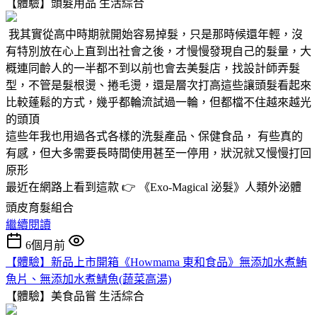
【體驗】頭髮用品
生活綜合
我其實從高中時期就開始容易掉髮，只是那時候還年輕，沒
有特別放在心上直到出社會之後，才慢慢發現自己的髮量，大
概連同齡人的一半都不到以前也會去美髮店，找設計師弄髮
型，不管是髮根燙、捲毛燙，還是層次打高這些讓頭髮看起來
比較蓬鬆的方式，幾乎都輪流試過一輪，但都檔不住越來越光
的頭頂
這些年我也用過各式各樣的洗髮產品、保健食品， 有些真的
有感，但大多需要長時間使用甚至一停用，狀況就又慢慢打回
原形
最近在網路上看到這款 👉 《Exo-Magical 泌髮》人類外泌體
頭皮育髮組合
繼續閱讀
6個月前
【體驗】新品上市開箱《Howmama 東和食品》無添加水煮鮪
魚片、無添加水煮鯖魚(蔬菜高湯)
【體驗】美食品嘗
生活綜合