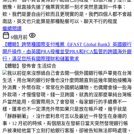
猶豫，就直接先搶了機票買完那一刻才突然意識到一件事：
欸，我們是要自由行欸而且更現實的是，我們四個人都不會越
南話，英文也只能算是那種點餐可以、聊天不行的程度
繼續閱讀
6個月前
【體驗】跨幣種國際支付推薦《iFAST Global Bank》英國銀行
開戶操作，由英國PRA授權並受PRA和FCA監管的跨國海外銀
行，滿足您所有國際理財和儲蓄需求
【體驗】發佈會
生活綜合
我以前從來沒想過自己會去開一個外國銀行帳戶畢竟在台灣
生活，用台灣的銀行好像也沒什麼問題直到這幾年開始接觸海
外消費、外幣存款，常常在外國網站購物，也偶爾會接一些海
外款項，才慢慢發現，錢一旦跨國，就真的沒那麼單純台灣帳
戶當然能用，但實際用久了會發現，每家銀行的手續費不一
樣，匯率也不一定漂亮外幣如果只是放在帳戶裡，幾乎就是
「靜靜躺著」，沒什麼利息可言以及最近一件發生在身邊的
事，12 月初的時候，有個朋友在發薪日當天突然發現銀行帳
戶被凍結他當下立刻打給銀行客服，卻被告知無法即時處理，