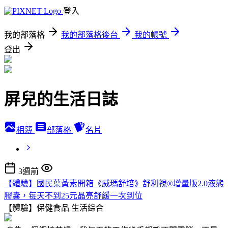
登入
我的部落格
我的部落格後台
我的帳號
登出
屏兒的生活日誌
相簿
部落格
名片
3週前
【體驗】國民葉黃素開箱《威瑪舒培》舒利視®增量版2.0液態
膠囊，每天不到25元晶亮舒緩一次到位
【體驗】保健食品
生活綜合