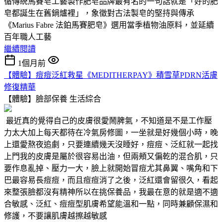
循傳統馬賽皂工藝製作肥皂品牌最有名的一句話就是「好的肥
皂都誕生在舊鍋爐裡」，象徵對古法製皂的堅持與傳承
《Marius Fabre 法鉑馬賽肥皂》選用當季植物油原料，並延續
百年職人工藝
繼續閱讀
1個月前
【體驗】痘痘泛紅救星《MEDITHERPAY》積雪草PDRN活膚
修復精華
【體驗】臉部保養
生活綜合
最近真的覺得自己的皮膚很愛鬧脾氣，不知道是不是工作壓
力太大加上每天都待在冷氣房修圖，一坐就是好幾個小時，晚
上還愛熬夜追劇，只要連續幾天沒睡好，痘痘、泛紅就一起找
上門我的皮膚是屬於很容易出油，但兩頰又偏乾的混合肌，只
要作息亂掉、壓力一大，臉上就開始冒痘尤其鼻翼、嘴角和下
巴最容易長痘痘，而且痘痘消了之後，泛紅還會留很久，看起
來整張臉都沒有精神所以在挑保養品，我最在意的就是適不適
合敏感、泛紅、痘痘型肌膚希望能溫和一點，同時兼顧保濕和
修護，不要讓肌膚越擦越敏感