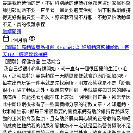
最讓我們苦惱的是，不同科別給的建議好像都有道理家醫科醫
師則鼓勵她不要一直坐著，還是要適度活動，讓下肢循環維持
得更好偏偏只要一走久，膝蓋就容易不舒服，不動又怕活動量
不足，真的很難拿捏
繼續閱讀
1個月前
【體驗】高鈣營養品推薦《HomeDr.》好加鈣液態補給飲，每
天1包，輕輕鬆鬆補鈣
【體驗】保健食品
生活綜合
我自己從很小的時候開始，就一直有一個很困擾的生活小毛
病，那就是特別容易頻尿一天隨隨便便就會跑廁所超過8次，
每次出門玩第一件事就是先找廁所，朋友都笑我是不是「膀胱
很小」除了頻尿之外，我還常常睡到一半就被突如其來的腳抽
筋痛醒，只能抱著小腿在床上哀號，明明睡得正香，卻常常因
此中斷睡眠後來看了一些營養師分享的衛教文章，才知道鈣、
鎂和維生素D都是日常很重要的營養素鈣有助於維持骨骼與牙
齒的正常發育及健康，且有助於肌肉與心臟的正常收縮及神經
的感應性雖然我的頻尿和腳抽筋不一定就是因為營養攝取不足
造成，但也讓我開始反思，自己平常外食、飲食不均衡是不是