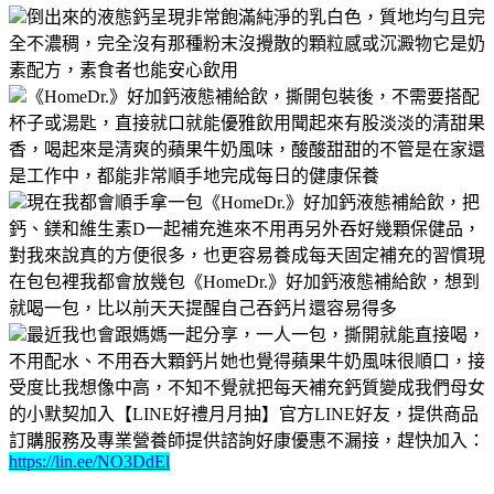
倒出來的液態鈣呈現非常飽滿純淨的乳白色，質地均勻且完
全不濃稠，完全沒有那種粉末沒攪散的顆粒感或沉澱物它是奶
素配方，素食者也能安心飲用
《HomeDr.》好加鈣液態補給飲，撕開包裝後，不需要搭配
杯子或湯匙，直接就口就能優雅飲用聞起來有股淡淡的清甜果
香，喝起來是清爽的蘋果牛奶風味，酸酸甜甜的不管是在家還
是工作中，都能非常順手地完成每日的健康保養
現在我都會順手拿一包《HomeDr.》好加鈣液態補給飲，把
鈣、鎂和維生素D一起補充進來不用再另外吞好幾顆保健品，
對我來說真的方便很多，也更容易養成每天固定補充的習慣現
在包包裡我都會放幾包《HomeDr.》好加鈣液態補給飲，想到
就喝一包，比以前天天提醒自己吞鈣片還容易得多
最近我也會跟媽媽一起分享，一人一包，撕開就能直接喝，
不用配水、不用吞大顆鈣片她也覺得蘋果牛奶風味很順口，接
受度比我想像中高，不知不覺就把每天補充鈣質變成我們母女
的小默契加入【LINE好禮月月抽】官方LINE好友，提供商品
訂購服務及專業營養師提供諮詢好康優惠不漏接，趕快加入：
https://lin.ee/NO3DdEl