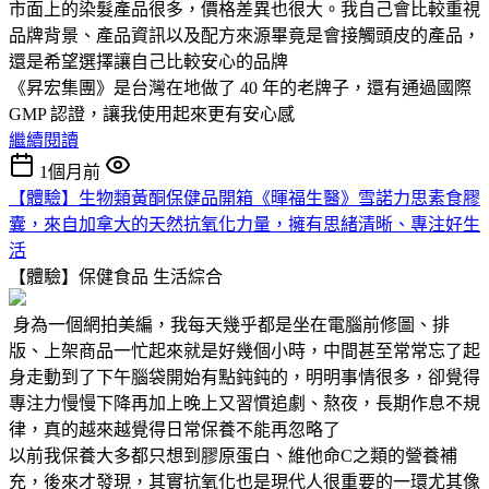
市面上的染髮產品很多，價格差異也很大。我自己會比較重視
品牌背景、產品資訊以及配方來源畢竟是會接觸頭皮的產品，
還是希望選擇讓自己比較安心的品牌
《昇宏集團》是台灣在地做了 40 年的老牌子，還有通過國際
GMP 認證，讓我使用起來更有安心感
繼續閱讀
1個月前
【體驗】生物類黃酮保健品開箱《暉福生醫》雪諾力思素食膠
囊，來自加拿大的天然抗氧化力量，擁有思緒清晰、專注好生
活
【體驗】保健食品
生活綜合
身為一個網拍美編，我每天幾乎都是坐在電腦前修圖、排
版、上架商品一忙起來就是好幾個小時，中間甚至常常忘了起
身走動到了下午腦袋開始有點鈍鈍的，明明事情很多，卻覺得
專注力慢慢下降再加上晚上又習慣追劇、熬夜，長期作息不規
律，真的越來越覺得日常保養不能再忽略了
以前我保養大多都只想到膠原蛋白、維他命C之類的營養補
充，後來才發現，其實抗氧化也是現代人很重要的一環尤其像