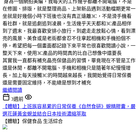
身為一個網拍美編，我每天的工作幾乎都離不開電腦，不是
在修圖、排版，就是整理商品、上架新品遇到活動檔期更常一
坐就是好幾個小時下班後也沒有真正遠離3C，不是滑手機看
看社群，就是追劇追到凌晨，生活幾乎天天都和3C產品相伴
到了週末，我最喜歡安排小旅行，到處走走放鬆心情，看到漂
亮的風景、美食或是老街都會忍不住拿起相機和手機拍個不
停，希望把每一個畫面都記錄下來平常也很喜歡閱讀小說，一
整天下來，使用3C產品的時間真的比自己想像中還要長
其實我一直都有補充晶亮保健品的習慣，畢竟現在不管是工作
還是休閒，都離不開電腦、手機和相機只是隨著年紀慢慢增
長，加上每天接觸3C的時間越來越長，我開始覺得日常保養
還是需要固定維持，不能總是想到才補充
繼續閱讀
3週前
【體驗】上班族容易累的日常保養《自然食研》蜆精膠囊，嚴
選花蓮黃金蜆並結合日本技術濃縮萃取
【體驗】保健食品
生活綜合