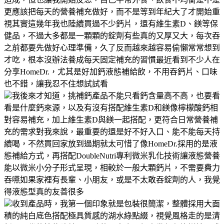
更應該把每天的營養補充做好，而不是等到年紀大了才開始重
視其實這幾年我也陸續買過不少鈣片，還有維生素D、鎂等保
健品，不過大多都是一顆顆的錠劑有些真的又厚又大，每次吞
之前都要先做好心理準備，久了反而越來越容易偷懶常常想到
才吃，根本沒辦法養成每天固定補充的習慣最近看到不少人在
分享HomeDr.，尤其是好加鈣液態補給飲，不用吞鈣片、口味
也不錯，讓我忍不住想試試看
我後來才知道，挑補鈣產品不能只看鈣含量高不高，也要看
看是什麼鈣來源，以及有沒有搭配維生素D和鎂像檸檬酸鈣相
對容易補充，加上維生素D與鎂一起搭配，更符合日常營養補
充的需求對我來說，最重要的還是好不好入口、能不能每天持
續喝，不然買回家放到過期就太可惜了像HomeDr.採用的是液
態補給方式，再搭配DoubleNutri專利微米乳化技術讓液態營養
能以微米小分子形式呈現，相較於一般大顆鈣片，不需要費力
吞嚥如果家裡有長輩、小朋友，或是不太敢吞錠劑的人，我覺
得液態型真的友善很多
收到產品時，我第一個印象就是包裝很簡潔，整體採用大面
積的純白底色搭配極具質感的湖水綠點綴，視覺風格走的是清