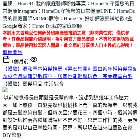
官網：
HomeDr.我的家庭醫師
粉絲專頁：
HomeDr.守護您的日
常健康
Instagram：
HomeDr.守護您的日常健康
LINE：
HomeDr.
我的家庭醫師
MOMO購物：
Home Dr. 好加鈣液態補給飲3盒
Google商家：
Home Dr.我的家庭醫師
本試用文皆無受任何酬勞絕無廣告推銷之意（非商業性質）僅供參
考。其產品相關介紹說明，為引用官方商品資訊，不等於宣稱功效或
療效；產品使用狀況因人而異，此文單純分享個人自主性的心得唷！
繼續閱讀
1個月前
【體驗】溫和草本染髮推薦《昇宏集團》蓋白系年輕染髮霜&
頭皮染燙隔離舒敏精華，居家也能輕鬆玩色，完美遮蓋白髮
【體驗】頭髮用品
生活綜合
以前總覺得長白頭髮是長輩的事，沒想到這幾年工作壓力
大，加上熬夜，白髮竟然也悄悄找上門，真的超顯老！以前我
都是去髮廊染白髮，但每次至少要花三、四個小時，還常常遇
到設計師推薦各種加購課程不是不好，只是工作忙的我，更想
要的是可以自己掌控時間、預算，所以現在越來越喜歡在家
DIY染髮