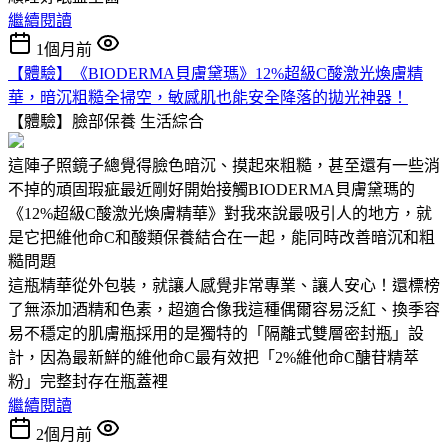
繼續閱讀
1個月前
【體驗】《BIODERMA貝膚黛瑪》12%超級C酸激光煥膚精
華，暗沉粗糙全掃空，敏感肌也能安全降落的拋光神器！
【體驗】臉部保養
生活綜合
這陣子照鏡子總覺得臉色暗沉、摸起來粗糙，甚至還有一些消
不掉的頑固瑕疵最近剛好開始接觸BIODERMA貝膚黛瑪的
《12%超級C酸激光煥膚精華》對我來說最吸引人的地方，就
是它把維他命C和酸類保養結合在一起，能同時改善暗沉和粗
糙問題
這瓶精華從外包裝，就讓人感覺非常專業、讓人安心！還標榜
了無添加酒精和色素，超適合像我這種偶爾容易泛紅、換季容
易不穩定的肌膚瓶採用的是獨特的「隔離式雙層密封瓶」設
計，因為最新鮮的維他命C最有效把「2%維他命C醣苷精萃
粉」完整封存在瓶蓋裡
繼續閱讀
2個月前