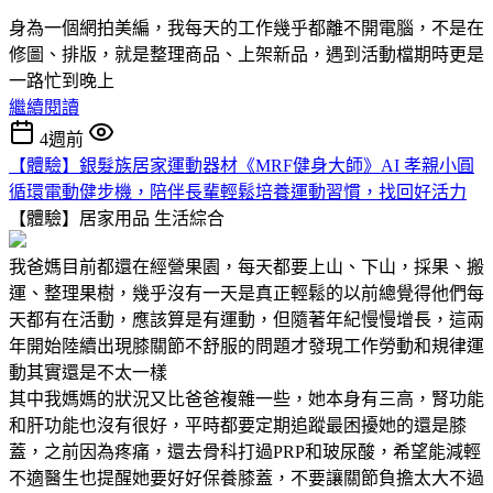
身為一個網拍美編，我每天的工作幾乎都離不開電腦，不是在
修圖、排版，就是整理商品、上架新品，遇到活動檔期時更是
一路忙到晚上
繼續閱讀
4週前
【體驗】銀髮族居家運動器材《MRF健身大師》AI 孝親小圓
循環電動健步機，陪伴長輩輕鬆培養運動習慣，找回好活力
【體驗】居家用品
生活綜合
我爸媽目前都還在經營果園，每天都要上山、下山，採果、搬
運、整理果樹，幾乎沒有一天是真正輕鬆的以前總覺得他們每
天都有在活動，應該算是有運動，但隨著年紀慢慢增長，這兩
年開始陸續出現膝關節不舒服的問題才發現工作勞動和規律運
動其實還是不太一樣
其中我媽媽的狀況又比爸爸複雜一些，她本身有三高，腎功能
和肝功能也沒有很好，平時都要定期追蹤最困擾她的還是膝
蓋，之前因為疼痛，還去骨科打過PRP和玻尿酸，希望能減輕
不適醫生也提醒她要好好保養膝蓋，不要讓關節負擔太大不過