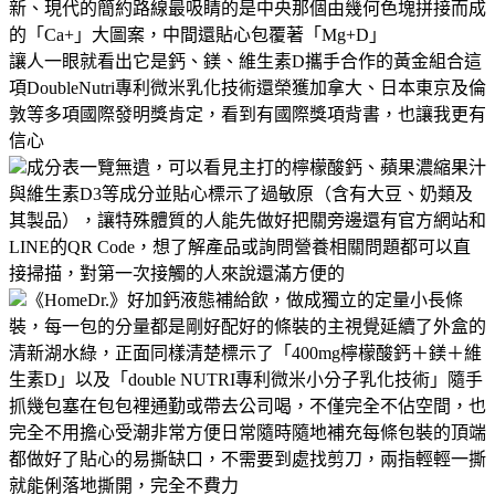
新、現代的簡約路線最吸睛的是中央那個由幾何色塊拼接而成
的「Ca+」大圖案，中間還貼心包覆著「Mg+D」
讓人一眼就看出它是鈣、鎂、維生素D攜手合作的黃金組合這
項DoubleNutri專利微米乳化技術還榮獲加拿大、日本東京及倫
敦等多項國際發明獎肯定，看到有國際獎項背書，也讓我更有
信心
成分表一覽無遺，可以看見主打的檸檬酸鈣、蘋果濃縮果汁
與維生素D3等成分並貼心標示了過敏原（含有大豆、奶類及
其製品），讓特殊體質的人能先做好把關旁邊還有官方網站和
LINE的QR Code，想了解產品或詢問營養相關問題都可以直
接掃描，對第一次接觸的人來說還滿方便的
《HomeDr.》好加鈣液態補給飲，做成獨立的定量小長條
裝，每一包的分量都是剛好配好的條裝的主視覺延續了外盒的
清新湖水綠，正面同樣清楚標示了「400mg檸檬酸鈣＋鎂＋維
生素D」以及「double NUTRI專利微米小分子乳化技術」隨手
抓幾包塞在包包裡通勤或帶去公司喝，不僅完全不佔空間，也
完全不用擔心受潮非常方便日常隨時隨地補充每條包裝的頂端
都做好了貼心的易撕缺口，不需要到處找剪刀，兩指輕輕一撕
就能俐落地撕開，完全不費力