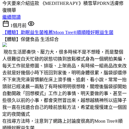
今天要來介紹這款 《MEDITHERAPY》積雪草PDRN活膚修
復精華
繼續閱讀
1個月前
【體驗】助眠益生菌推薦Moon Tree®順順睡好眠益生菌
【體驗】保健食品
生活綜合
現在生活節奏快、壓力大，很多時候不是不想睡，而是整個
人很難從白天忙碌的狀態切換到放鬆模式身為一個網拍美編，
每天工作就是修圖、排版、上架商品，有時候一組商品改來改
去就是好幾個小時下班回到家後，明明身體很累，腦袋卻還停
不下來洗完澡習慣躺在床上滑手機、追劇、看小說，常常一抬
頭就已經凌晨一兩點了有時候明明很想睡，關燈後腦袋卻開始
自動開啟「回想模式」工作上的事情、明天要做的事、甚至一
些很久以前的小事，都會突然冒出來，越想越精神所以這陣子
我一直在找適合自己的睡前放鬆方法，希望能慢慢建立一個固
定的夜間儀式
在找尋方法時，注意到了網路上討論度很高的Moon Tree®順
順睡好眠益生菌