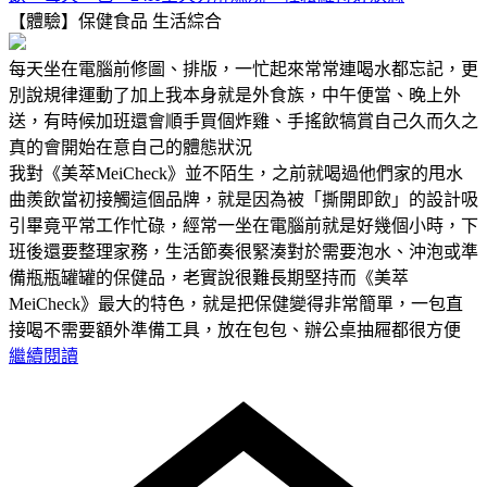
【體驗】保健食品
生活綜合
每天坐在電腦前修圖、排版，一忙起來常常連喝水都忘記，更
別說規律運動了加上我本身就是外食族，中午便當、晚上外
送，有時候加班還會順手買個炸雞、手搖飲犒賞自己久而久之
真的會開始在意自己的體態狀況
我對《美萃MeiCheck》並不陌生，之前就喝過他們家的甩水
曲羨飲當初接觸這個品牌，就是因為被「撕開即飲」的設計吸
引畢竟平常工作忙碌，經常一坐在電腦前就是好幾個小時，下
班後還要整理家務，生活節奏很緊湊對於需要泡水、沖泡或準
備瓶瓶罐罐的保健品，老實說很難長期堅持而《美萃
MeiCheck》最大的特色，就是把保健變得非常簡單，一包直
接喝不需要額外準備工具，放在包包、辦公桌抽屜都很方便
繼續閱讀