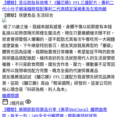
【體驗】苦瓜胜肽有效嗎？《醣芯勝》FFL三護配方，專利二
代小分子褐藻糖膠搭配專利二代高穩定藻褐素及左旋肉鹼
【體驗】保健食品
生活綜合
過了35歲之後，我越來越有感覺，身體不像以前那麼有本錢
亂操以前熬夜隔天照樣生龍活虎，現在只要連續幾天睡不好，
就會覺得整個人懶懶的、提不起勁尤其每次午餐吃完一大碗麵
或便當後，下午總是特別昏沉，朋友笑說我是典型的「暈碳」
體質也因為這樣，我開始重視日常補養，希望能從平時的飲食
與保健品搭配做起，維持良好的生活狀態現代人的生活習慣很
複雜，不只是飲食問題，還包含作息、壓力、運動量不足等因
素所以我想尋找配方完整、概念全面的代謝保養產品
朋友推薦我試試 《醣芯勝》FFL三護配方我習慣先研究品牌背
景，這款 《醣芯勝》是由「輕采國際」研發的，這家公司的
核心理念是「科研為根、利人為本」
繼續閱讀
2個月前
【體驗】撕開即飲保健品分享《美萃MeiCheck》纖燃曲羨
飲，每天一包，24H全天分解燃燒，輕鬆維持好狀態