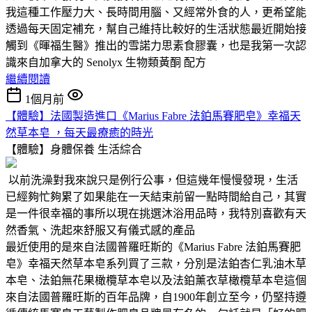
我這種工作壓力大、長時間用腦、又經常外食的人，更希望能
透過每天固定補充，幫自己維持比較好的生活狀態最近開始接
觸到《暉福生醫》推出的雪諾力思素食膠囊，也是我第一次認
識來自加拿大的 Senolyx 生物類黃酮 配方
繼續閱讀
1個月前
【體驗】法國製造進口《Marius Fabre 法鉑馬賽肥皂》幸福天
然草本皂 ，每天最療癒的時光
【體驗】身體保養
生活綜合
以前洗澡對我來說只是例行公事，但這幾年慢慢發現，生活
已經夠忙夠累了如果能在一天結束前留一點時間給自己，其實
是一件很幸福的事所以現在挑選沐浴用品時，我特別喜歡有天
然香氣、洗起來舒服又有儀式感的產品
最近使用的是來自法國普羅旺斯的《Marius Fabre 法鉑馬賽肥
皂》幸福天然草本皂系列買了三款，分別是法鉑杏仁乳油木草
本皂、法鉑無花果橄欖草本皂以及法鉑薰衣草橄欖草本皂這個
來自法國普羅旺斯的百年品牌，自1900年創立至今，仍堅持遵