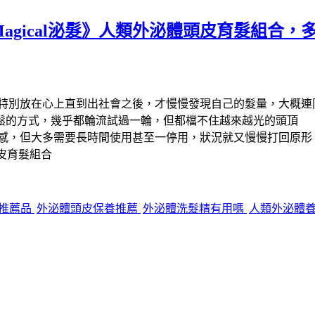
Magical泌髮》人類外泌體頭皮育髮組合
特別放在心上直到出社會之後，才慢慢發現自己的髮量，大概連
鬆的方式，幾乎都輪流試過一輪，但都檔不住越來越光的頭頂
有感，但大多需要長時間使用甚至一停用，狀況就又慢慢打回原形
體頭皮育髮組合
推薦品
外泌體頭皮保養推薦
外泌體洗髮精有用嗎
人類外泌體