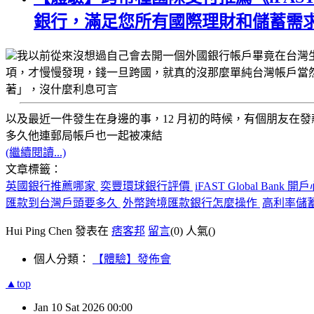
銀行，滿足您所有國際理財和儲蓄需
我以前從來沒想過自己會去開一個
外國銀行帳戶
畢竟在台灣
項，才慢慢發現，
錢一旦跨國，就真的沒那麼單純
台灣帳戶當
著」，沒什麼利息可言
以及最近一件發生在身邊的事，12 月初的時候，有個朋友在
發
多久他連
郵局帳戶也一起被凍結
(繼續閱讀...)
文章標籤：
英國銀行推薦哪家
奕豐環球銀行評價
iFAST Global Bank 
匯款到台灣戶頭要多久
外幣跨境匯款銀行怎麼操作
高利率儲
Hui Ping Chen 發表在
痞客邦
留言
(0)
人氣(
)
個人分類：
【體驗】發佈會
▲top
Jan
10
Sat
2026
00:00