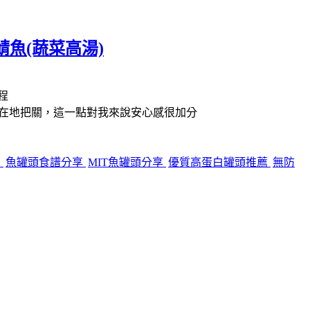
魚(蔬菜高湯)
程
、在地把關，這一點對我來說安心感很加分
薦
魚罐頭食譜分享
MIT魚罐頭分享
優質高蛋白罐頭推薦
無防