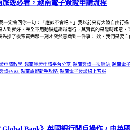
南旅遊必看，越南電子簽證申請流程
我一定會回你一句：「應該不會吧。」我以前只有大陸自由行過
是人到就好，完全不用動腦這趟越南行，其實真的是臨時起意，
接先搶了機票買完那一刻才突然意識到一件事： 欸，我們是要自
證申請教學
越南簽證申請平台分享
越南簽證一次解決
越南電
證eVisa
越南旅遊新手攻略
越南電子簽證線上客服
Global Bank》英國銀行開戶操作，由