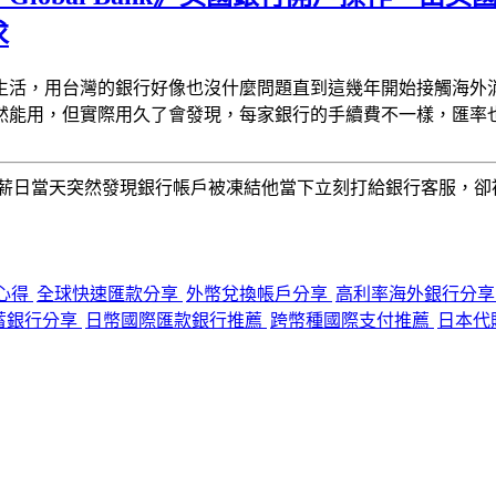
求
生活，用台灣的銀行好像也沒什麼問題
直到這幾年開始接觸海外
然能用，但實際用久了會發現，每家銀行的手續費不一樣，匯率
薪日當天
突然發現銀行帳戶被凍結
他當下立刻打給銀行客服，卻
開戶心得
全球快速匯款分享
外幣兌換帳戶分享
高利率海外銀行分
蓄銀行分享
日幣國際匯款銀行推薦
跨幣種國際支付推薦
日本代