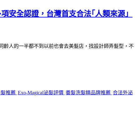
，多項安全認證，台灣首支合法｢人類來源」
同齡人的一半都不到以前也會去美髮店，找設計師弄髮型，不
養髮推薦
Exo-Magical泌髮評價
養髮洗髮精品牌推薦
合法外泌