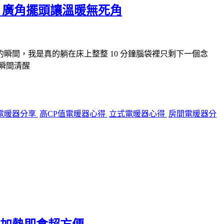
6，廣角擺頭讓溫暖無死角
間，我是真的躺在床上整整 10 分鐘腦袋裡只剩下一個念
瞬間清醒
電暖器分享
高CP值電暖器心得
立式電暖器心得
房間電暖器分