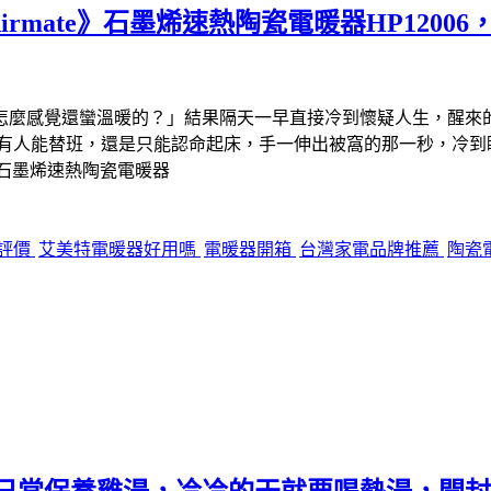
mate》石墨烯速熱陶瓷電暖器HP1200
麼感覺還蠻溫暖的？」結果隔天一早直接冷到懷疑人生，醒來的瞬
沒有人能替班，還是只能認命起床，手一伸出被窩的那一秒，冷到
》石墨烯速熱陶瓷電暖器
評價
艾美特電暖器好用嗎
電暖器開箱
台灣家電品牌推薦
陶瓷