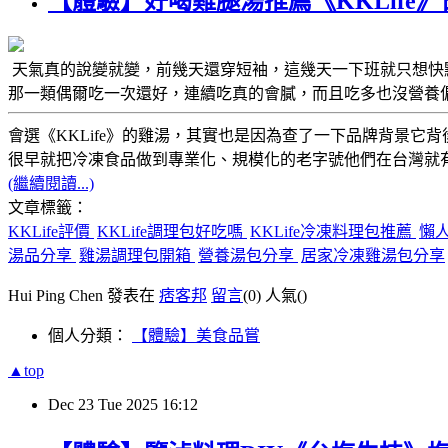
【體驗】好喝雞腿湯推薦《KKLif
天氣真的說變就變，前幾天還穿短袖，這幾天一下班就只想快
那一類偶爾吃一次還好，連續吃真的會膩，而且吃多也沒營養
會選《KKLife》的雞湯，其實也是因為查了一下品牌背景它背
很早就把冷凍食品做到專業化、規模化的老字號他們在台灣就
(繼續閱讀...)
文章標籤：
KKLife評價
KKLife調理包好吃嗎
KKLife冷凍料理包推薦
懶
湯品分享
雞湯調理包開箱
營養湯包分享
居家冷凍雞湯包分享
Hui Ping Chen 發表在
痞客邦
留言
(0)
人氣(
)
個人分類：
【體驗】美食品嘗
▲top
Dec
23
Tue
2025
16:12