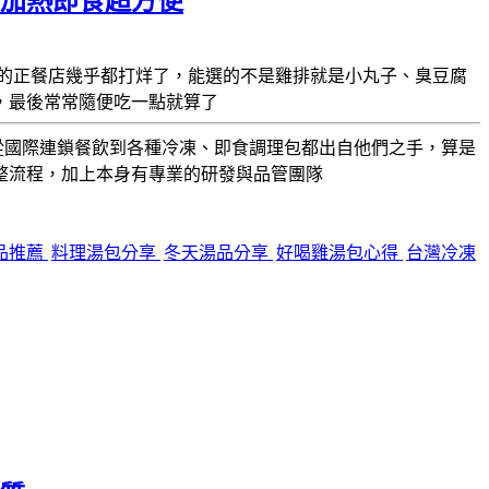
封加熱即食超方便
的正餐店幾乎都打烊了，能選的不是雞排就是小丸子、臭豆腐
，最後常常隨便吃一點就算了
 多年從國際連鎖餐飲到各種冷凍、即食調理包都出自他們之手，算是
整流程，加上本身有專業的研發與品管團隊
品推薦
料理湯包分享
冬天湯品分享
好喝雞湯包心得
台灣冷凍