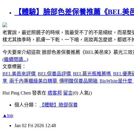
【體驗】臉部色差保養推薦《BEL美
老實說，最近照鏡子的時候，我最受不了的不是細紋，而是
整
樣尤其換季時，肌膚一下乾、一下暗，底妝再怎麼遮，都遮不
今天要來介紹這款
臉部色差保養推薦《BEL美邑來》慕光三效
(繼續閱讀...)
文章標籤：
BEL美邑來評價
BEL保養品評價
BEL慕光瓶推薦嗎
BEL優惠
享
兩千內專櫃級美白精華
傳明酸保養品開箱
BioWhite是什麼
Hui Ping Chen 發表在
痞客邦
留言
(0)
人氣(
)
個人分類：
【體驗】臉部保養
▲top
Jan
02
Fri
2026
12:48