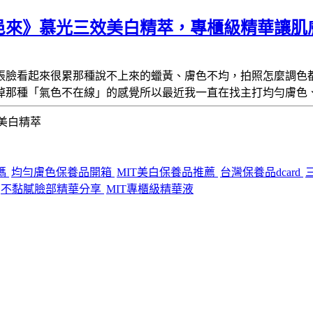
邑來》慕光三效美白精萃，專櫃級精華讓肌
張臉看起來很累
那種說不上來的蠟黃、膚色不均，拍照怎麼調色
掉那種「氣色不在線」的感覺所以最近我一直在找
主打均勻膚色
美白精萃
碼
均勻膚色保養品開箱
MIT美白保養品推薦
台灣保養品dcard
不黏膩臉部精華分享
MIT專櫃級精華液