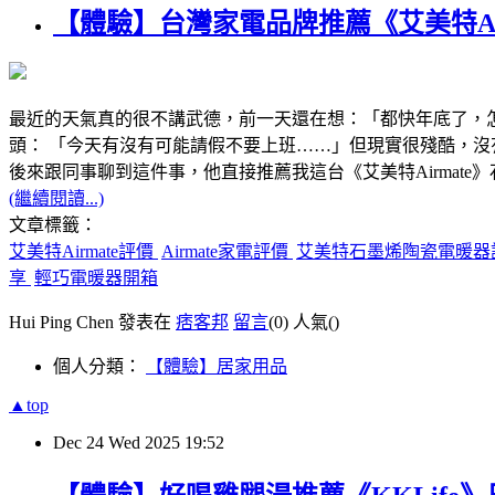
【體驗】台灣家電品牌推薦《艾美特Air
最近的天氣真的很不講武德，前一天還在想：「都快年底了，怎
頭： 「今天有沒有可能請假不要上班……」但現實很殘酷，
後來跟同事聊到這件事，他直接推薦我這台《艾美特Airmate
(繼續閱讀...)
文章標籤：
艾美特Airmate評價
Airmate家電評價
艾美特石墨烯陶瓷電暖器
享
輕巧電暖器開箱
Hui Ping Chen 發表在
痞客邦
留言
(0)
人氣(
)
個人分類：
【體驗】居家用品
▲top
Dec
24
Wed
2025
19:52