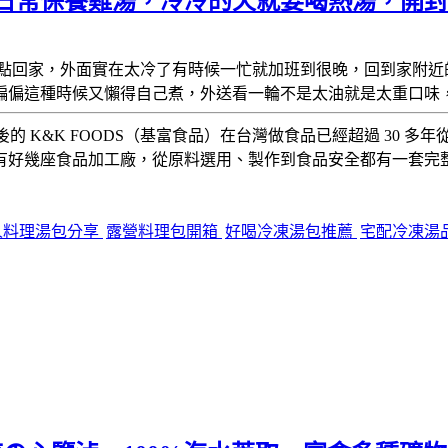
e》日常保養雞湯，冷冷的天就要喝熱湯，開
點回家，外面實在太冷了有時候一忙就加班到很晚，回到家附近
偏偏這種時候又懶得自己煮，外送看一輪不是太油就是太重口味
後的 K&K FOODS（基富食品）在台灣做食品已經超過 30
有好幾座食品加工廠，從原料選用、製作到食品安全都有一套完
人料理湯包分享
露營料理包開箱
好喝冷凍湯包推薦
宅配冷凍湯