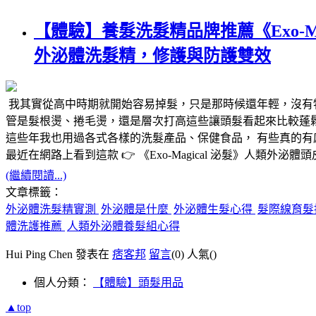
【體驗】養髮洗髮精品牌推薦《Exo-
外泌體洗髮精，修護與防護雙效
我其實從高中時期就開始容易掉髮，只是那時候還年輕，沒有
管是髮根燙、捲毛燙，還是層次打高這些讓頭髮看起來比較蓬
這些年我也用過各式各樣的洗髮產品、保健食品， 有些真的
最近在網路上看到這款 👉
《Exo-Magical 泌髮》人類外泌
(繼續閱讀...)
文章標籤：
外泌體洗髮精實測
外泌體是什麼
外泌體生髮心得
髮際線育髮
體洗護推薦
人類外泌體養髮組心得
Hui Ping Chen 發表在
痞客邦
留言
(0)
人氣(
)
個人分類：
【體驗】頭髮用品
▲top