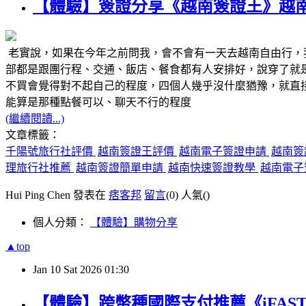
【體驗】簽證分享《越南簽證王》越
老實說，如果在今年之前問我，會不會有一天去越南自由行，
部都是跟團行程、交通、飯店、餐食都有人安排好，說穿了就
不買會覺得對不起自己的程度，四個人幾乎沒什麼猶豫，就直
能算是那種點餐可以、聊天不行的程度
(繼續閱讀...)
文章標籤：
千陽號旅行社評價
越南簽證王評價
越南電子簽證申請
越南簽
理旅行社推薦
越南簽證簡單申請
越南快速簽證教學
越南電子簽
Hui Ping Chen 發表在
痞客邦
留言
(0)
人氣(
)
個人分類：
【體驗】購物分享
▲top
Jan
10
Sat
2026
01:30
【體驗】跨幣種國際支付推薦《iFAST 