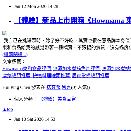
Jan
12
Mon
2026
14:28
【體驗】新品上市開箱《Howmama
我自己在挑罐頭時，除了好不好吃，其實也很在意品牌本身值
東和食品給我的感覺帶著一種樸實、不張揚的氣質，沒有過度包
(繼續閱讀...)
文章標籤：
Howmama東和食品評價
無添加水煮鮪魚片評價
無添加水煮鯖
腐劑罐頭推薦
快速料理罐頭推薦
居家常備罐頭推薦
Hui Ping Chen 發表在
痞客邦
留言
(0)
人氣(
)
個人分類：
【體驗】美食品嘗
▲top
Jan
10
Sat
2026
14:53