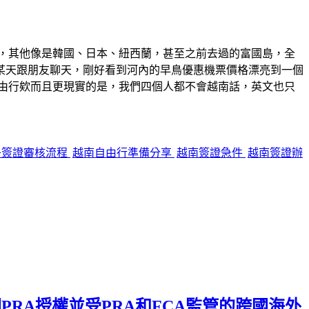
，其他像是韓國、日本、紐西蘭，甚至之前去過的富國島，全
某天跟朋友聊天，剛好看到河內的早鳥優惠機票價格漂亮到一個
由行欸而且更現實的是，我們四個人都不會越南話，英文也只
子簽證審核流程
越南自由行準備分享
越南簽證急件
越南簽證辦
英國PRA授權並受PRA和FCA監管的跨國海外