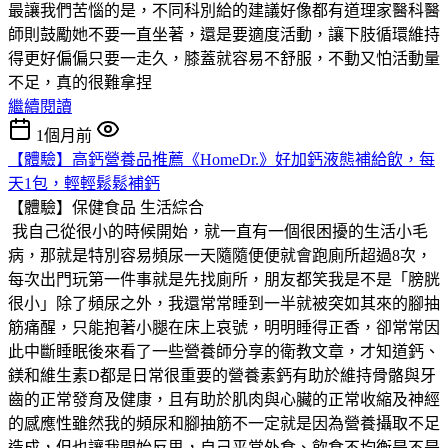
最讓我們苦惱的是，不同科別給的建議好像都有道理家醫科醫
師則鼓勵她不要一直坐著，還是要適度活動，讓下肢循環維持
得更好偏偏只要一走久，膝蓋就容易不舒服，不動又怕活動量
不足，真的很難拿捏
繼續閱讀
1個月前
【體驗】高鈣營養品推薦《HomeDr.》好加鈣液態補給飲，每
天1包，輕輕鬆鬆補鈣
【體驗】保健食品
生活綜合
我自己從很小的時候開始，就一直有一個很困擾的生活小毛
病，那就是特別容易頻尿一天隨隨便便就會跑廁所超過8次，
每次出門玩第一件事就是先找廁所，朋友都笑我是不是「膀胱
很小」除了頻尿之外，我還常常睡到一半就被突如其來的腳抽
筋痛醒，只能抱著小腿在床上哀號，明明睡得正香，卻常常因
此中斷睡眠後來看了一些營養師分享的衛教文章，才知道鈣、
鎂和維生素D都是日常很重要的營養素鈣有助於維持骨骼與牙
齒的正常發育及健康，且有助於肌肉與心臟的正常收縮及神經
的感應性雖然我的頻尿和腳抽筋不一定就是因為營養攝取不足
造成，但也讓我開始反思，自己平常外食、飲食不均衡是不是