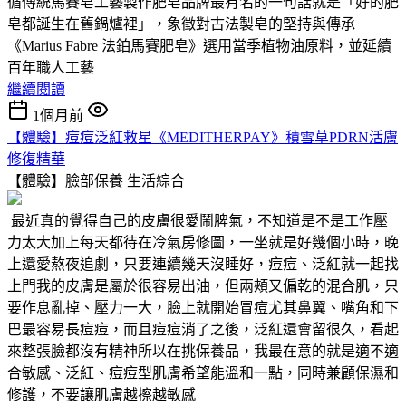
循傳統馬賽皂工藝製作肥皂品牌最有名的一句話就是「好的肥
皂都誕生在舊鍋爐裡」，象徵對古法製皂的堅持與傳承
《Marius Fabre 法鉑馬賽肥皂》選用當季植物油原料，並延續
百年職人工藝
繼續閱讀
1個月前
【體驗】痘痘泛紅救星《MEDITHERPAY》積雪草PDRN活膚
修復精華
【體驗】臉部保養
生活綜合
最近真的覺得自己的皮膚很愛鬧脾氣，不知道是不是工作壓
力太大加上每天都待在冷氣房修圖，一坐就是好幾個小時，晚
上還愛熬夜追劇，只要連續幾天沒睡好，痘痘、泛紅就一起找
上門我的皮膚是屬於很容易出油，但兩頰又偏乾的混合肌，只
要作息亂掉、壓力一大，臉上就開始冒痘尤其鼻翼、嘴角和下
巴最容易長痘痘，而且痘痘消了之後，泛紅還會留很久，看起
來整張臉都沒有精神所以在挑保養品，我最在意的就是適不適
合敏感、泛紅、痘痘型肌膚希望能溫和一點，同時兼顧保濕和
修護，不要讓肌膚越擦越敏感