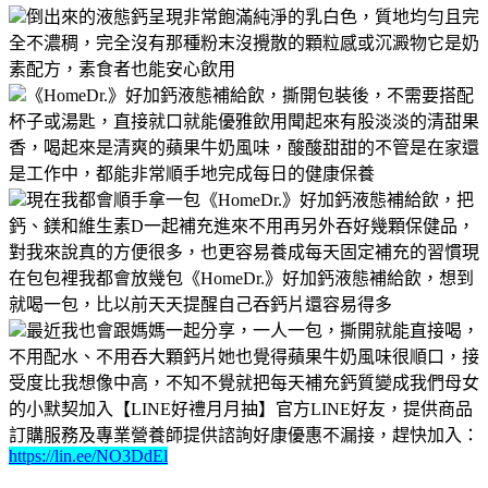
倒出來的液態鈣呈現非常飽滿純淨的乳白色，質地均勻且完
全不濃稠，完全沒有那種粉末沒攪散的顆粒感或沉澱物它是奶
素配方，素食者也能安心飲用
《HomeDr.》好加鈣液態補給飲，撕開包裝後，不需要搭配
杯子或湯匙，直接就口就能優雅飲用聞起來有股淡淡的清甜果
香，喝起來是清爽的蘋果牛奶風味，酸酸甜甜的不管是在家還
是工作中，都能非常順手地完成每日的健康保養
現在我都會順手拿一包《HomeDr.》好加鈣液態補給飲，把
鈣、鎂和維生素D一起補充進來不用再另外吞好幾顆保健品，
對我來說真的方便很多，也更容易養成每天固定補充的習慣現
在包包裡我都會放幾包《HomeDr.》好加鈣液態補給飲，想到
就喝一包，比以前天天提醒自己吞鈣片還容易得多
最近我也會跟媽媽一起分享，一人一包，撕開就能直接喝，
不用配水、不用吞大顆鈣片她也覺得蘋果牛奶風味很順口，接
受度比我想像中高，不知不覺就把每天補充鈣質變成我們母女
的小默契加入【LINE好禮月月抽】官方LINE好友，提供商品
訂購服務及專業營養師提供諮詢好康優惠不漏接，趕快加入：
https://lin.ee/NO3DdEl