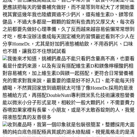
更應該把每天的營養補充做好，而不是等到年紀大了才開始重
視其實這幾年我也陸續買過不少鈣片，還有維生素D、鎂等保
健品，不過大多都是一顆顆的錠劑有些真的又厚又大，每次吞
之前都要先做好心理準備，久了反而越來越容易偷懶常常想到
才吃，根本沒辦法養成每天固定補充的習慣最近看到不少人在
分享HomeDr.，尤其是好加鈣液態補給飲，不用吞鈣片、口味
也不錯，讓我忍不住想試試看
我後來才知道，挑補鈣產品不能只看鈣含量高不高，也要看
看是什麼鈣來源，以及有沒有搭配維生素D和鎂像檸檬酸鈣相
對容易補充，加上維生素D與鎂一起搭配，更符合日常營養補
充的需求對我來說，最重要的還是好不好入口、能不能每天持
續喝，不然買回家放到過期就太可惜了像HomeDr.採用的是液
態補給方式，再搭配DoubleNutri專利微米乳化技術讓液態營養
能以微米小分子形式呈現，相較於一般大顆鈣片，不需要費力
吞嚥如果家裡有長輩、小朋友，或是不太敢吞錠劑的人，我覺
得液態型真的友善很多
收到產品時，我第一個印象就是包裝很簡潔，整體採用大面
積的純白底色搭配極具質感的湖水綠點綴，視覺風格走的是清