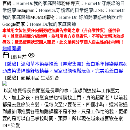
官網：
HomeDr.我的家庭醫師
粉絲專頁：
HomeDr.守護您的日
常健康
Instagram：
HomeDr.守護您的日常健康
LINE：
HomeDr.
我的家庭醫師
MOMO購物：
Home Dr. 好加鈣液態補給飲3盒
Google商家：
Home Dr.我的家庭醫師
本試用文皆無受任何酬勞絕無廣告推銷之意（非商業性質）僅供參
考。其產品相關介紹說明，為引用官方商品資訊，不等於宣稱功效或
療效；產品使用狀況因人而異，此文單純分享個人自主性的心得唷！
繼續閱讀
1個月前
【體驗】溫和草本染髮推薦《昇宏集團》蓋白系年輕染髮霜&
頭皮染燙隔離舒敏精華，居家也能輕鬆玩色，完美遮蓋白髮
【體驗】頭髮用品
生活綜合
以前總覺得長白頭髮是長輩的事，沒想到這幾年工作壓力
大，加上熬夜，白髮竟然也悄悄找上門，真的超顯老！以前我
都是去髮廊染白髮，但每次至少要花三、四個小時，還常常遇
到設計師推薦各種加購課程不是不好，只是工作忙的我，更想
要的是可以自己掌控時間、預算，所以現在越來越喜歡在家
DIY染髮