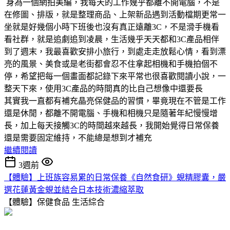
身為一個網拍美編，我每天的工作幾乎都離不開電腦，不是
在修圖、排版，就是整理商品、上架新品遇到活動檔期更常一
坐就是好幾個小時下班後也沒有真正遠離3C，不是滑手機看
看社群，就是追劇追到凌晨，生活幾乎天天都和3C產品相伴
到了週末，我最喜歡安排小旅行，到處走走放鬆心情，看到漂
亮的風景、美食或是老街都會忍不住拿起相機和手機拍個不
停，希望把每一個畫面都記錄下來平常也很喜歡閱讀小說，一
整天下來，使用3C產品的時間真的比自己想像中還要長
其實我一直都有補充晶亮保健品的習慣，畢竟現在不管是工作
還是休閒，都離不開電腦、手機和相機只是隨著年紀慢慢增
長，加上每天接觸3C的時間越來越長，我開始覺得日常保養
還是需要固定維持，不能總是想到才補充
繼續閱讀
3週前
【體驗】上班族容易累的日常保養《自然食研》蜆精膠囊，嚴
選花蓮黃金蜆並結合日本技術濃縮萃取
【體驗】保健食品
生活綜合