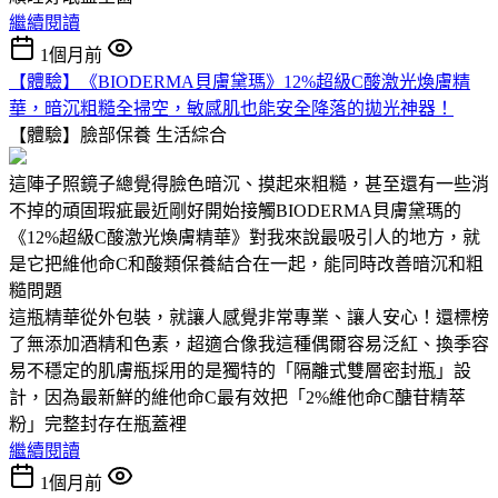
繼續閱讀
1個月前
【體驗】《BIODERMA貝膚黛瑪》12%超級C酸激光煥膚精
華，暗沉粗糙全掃空，敏感肌也能安全降落的拋光神器！
【體驗】臉部保養
生活綜合
這陣子照鏡子總覺得臉色暗沉、摸起來粗糙，甚至還有一些消
不掉的頑固瑕疵最近剛好開始接觸BIODERMA貝膚黛瑪的
《12%超級C酸激光煥膚精華》對我來說最吸引人的地方，就
是它把維他命C和酸類保養結合在一起，能同時改善暗沉和粗
糙問題
這瓶精華從外包裝，就讓人感覺非常專業、讓人安心！還標榜
了無添加酒精和色素，超適合像我這種偶爾容易泛紅、換季容
易不穩定的肌膚瓶採用的是獨特的「隔離式雙層密封瓶」設
計，因為最新鮮的維他命C最有效把「2%維他命C醣苷精萃
粉」完整封存在瓶蓋裡
繼續閱讀
1個月前