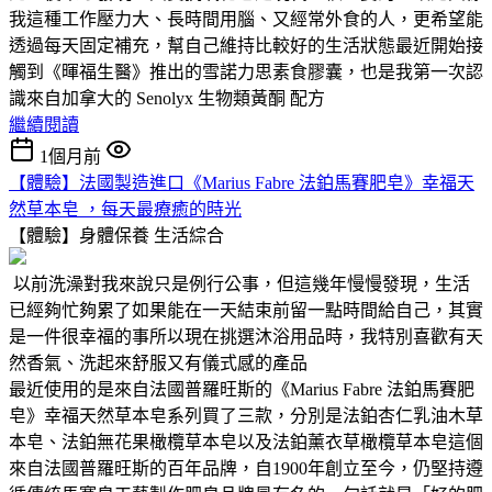
我這種工作壓力大、長時間用腦、又經常外食的人，更希望能
透過每天固定補充，幫自己維持比較好的生活狀態最近開始接
觸到《暉福生醫》推出的雪諾力思素食膠囊，也是我第一次認
識來自加拿大的 Senolyx 生物類黃酮 配方
繼續閱讀
1個月前
【體驗】法國製造進口《Marius Fabre 法鉑馬賽肥皂》幸福天
然草本皂 ，每天最療癒的時光
【體驗】身體保養
生活綜合
以前洗澡對我來說只是例行公事，但這幾年慢慢發現，生活
已經夠忙夠累了如果能在一天結束前留一點時間給自己，其實
是一件很幸福的事所以現在挑選沐浴用品時，我特別喜歡有天
然香氣、洗起來舒服又有儀式感的產品
最近使用的是來自法國普羅旺斯的《Marius Fabre 法鉑馬賽肥
皂》幸福天然草本皂系列買了三款，分別是法鉑杏仁乳油木草
本皂、法鉑無花果橄欖草本皂以及法鉑薰衣草橄欖草本皂這個
來自法國普羅旺斯的百年品牌，自1900年創立至今，仍堅持遵