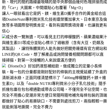
新、現代的簡約路線最吸睛的是中央那個由幾何色塊拼接而成
的「Ca+」大圖案，中間還貼心包覆著「Mg+D」
讓人一眼就看出它是鈣、鎂、維生素D攜手合作的黃金組合這
項DoubleNutri專利微米乳化技術還榮獲加拿大、日本東京及倫
敦等多項國際發明獎肯定，看到有國際獎項背書，也讓我更有
信心
成分表一覽無遺，可以看見主打的檸檬酸鈣、蘋果濃縮果汁
與維生素D3等成分並貼心標示了過敏原（含有大豆、奶類及
其製品），讓特殊體質的人能先做好把關旁邊還有官方網站和
LINE的QR Code，想了解產品或詢問營養相關問題都可以直
接掃描，對第一次接觸的人來說還滿方便的
《HomeDr.》好加鈣液態補給飲，做成獨立的定量小長條
裝，每一包的分量都是剛好配好的條裝的主視覺延續了外盒的
清新湖水綠，正面同樣清楚標示了「400mg檸檬酸鈣＋鎂＋維
生素D」以及「double NUTRI專利微米小分子乳化技術」隨手
抓幾包塞在包包裡通勤或帶去公司喝，不僅完全不佔空間，也
完全不用擔心受潮非常方便日常隨時隨地補充每條包裝的頂端
都做好了貼心的易撕缺口，不需要到處找剪刀，兩指輕輕一撕
就能俐落地撕開，完全不費力