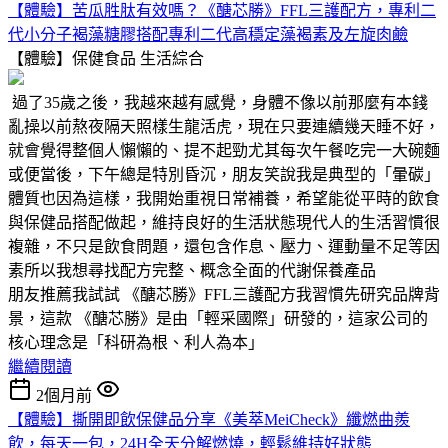
【體驗】苦瓜胜肽有效嗎？《醣芯勝》FFL三護配方，專利二
代小分子褐藻糖膠搭配專利二代高穩定藻褐素及左旋肉鹼
【體驗】保健食品
生活綜合
過了35歲之後，我越來越有感覺，身體不像以前那麼有本錢
亂操以前熬夜隔天照樣生龍活虎，現在只要連續幾天睡不好，
就會覺得整個人懶懶的、提不起勁尤其每次午餐吃完一大碗麵
或便當後，下午總是特別昏沉，朋友笑說我是典型的「暈碳」
體質也因為這樣，我開始重視日常補養，希望能從平時的飲食
與保健品搭配做起，維持良好的生活狀態現代人的生活習慣很
複雜，不只是飲食問題，還包含作息、壓力、運動量不足等因
素所以我想尋找配方完整、概念全面的代謝保養產品
朋友推薦我試試 《醣芯勝》FFL三護配方我習慣先研究品牌背
景，這款 《醣芯勝》是由「輕采國際」研發的，這家公司的
核心理念是「科研為根、利人為本」
繼續閱讀
2個月前
【體驗】撕開即飲保健品分享《美萃MeiCheck》纖燃曲羨
飲，每天一包，24H全天分解燃燒，輕鬆維持好狀態