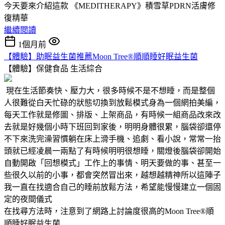
今天要來介紹這款 《MEDITHERAPY》積雪草PDRN活膚修
復精華
繼續閱讀
1個月前
【體驗】助眠益生菌推薦Moon Tree®順順睡好眠益生菌
【體驗】保健食品
生活綜合
現在生活節奏快、壓力大，很多時候不是不想睡，而是整個
人很難從白天忙碌的狀態切換到放鬆模式身為一個網拍美編，
每天工作就是修圖、排版、上架商品，有時候一組商品改來改
去就是好幾個小時下班回到家後，明明身體很累，腦袋卻還停
不下來洗完澡習慣躺在床上滑手機、追劇、看小說，常常一抬
頭就已經凌晨一兩點了有時候明明很想睡，關燈後腦袋卻開始
自動開啟「回想模式」工作上的事情、明天要做的事、甚至一
些很久以前的小事，都會突然冒出來，越想越精神所以這陣子
我一直在找適合自己的睡前放鬆方法，希望能慢慢建立一個固
定的夜間儀式
在找尋方法時，注意到了網路上討論度很高的Moon Tree®順
順睡好眠益生菌