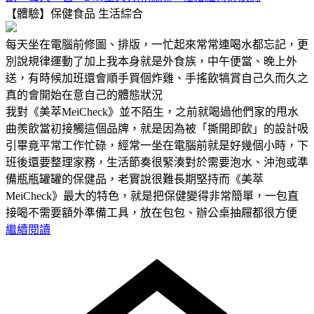
【體驗】保健食品
生活綜合
每天坐在電腦前修圖、排版，一忙起來常常連喝水都忘記，更
別說規律運動了加上我本身就是外食族，中午便當、晚上外
送，有時候加班還會順手買個炸雞、手搖飲犒賞自己久而久之
真的會開始在意自己的體態狀況
我對《美萃MeiCheck》並不陌生，之前就喝過他們家的甩水
曲羨飲當初接觸這個品牌，就是因為被「撕開即飲」的設計吸
引畢竟平常工作忙碌，經常一坐在電腦前就是好幾個小時，下
班後還要整理家務，生活節奏很緊湊對於需要泡水、沖泡或準
備瓶瓶罐罐的保健品，老實說很難長期堅持而《美萃
MeiCheck》最大的特色，就是把保健變得非常簡單，一包直
接喝不需要額外準備工具，放在包包、辦公桌抽屜都很方便
繼續閱讀