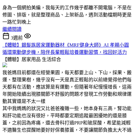
身為一個網拍美編，我每天的工作幾乎都離不開電腦，不是在
修圖、排版，就是整理商品、上架新品，遇到活動檔期時更是
一路忙到晚上
繼續閱讀
3週前
【體驗】銀髮族居家運動器材《MRF健身大師》AI 孝親小圓
循環電動健步機，陪伴長輩輕鬆培養運動習慣，找回好活力
【體驗】居家用品
生活綜合
我爸媽目前都還在經營果園，每天都要上山、下山，採果、搬
運、整理果樹，幾乎沒有一天是真正輕鬆的以前總覺得他們每
天都有在活動，應該算是有運動，但隨著年紀慢慢增長，這兩
年開始陸續出現膝關節不舒服的問題才發現工作勞動和規律運
動其實還是不太一樣
其中我媽媽的狀況又比爸爸複雜一些，她本身有三高，腎功能
和肝功能也沒有很好，平時都要定期追蹤最困擾她的還是膝
蓋，之前因為疼痛，還去骨科打過PRP和玻尿酸，希望能減輕
不適醫生也提醒她要好好保養膝蓋，不要讓關節負擔太大不過