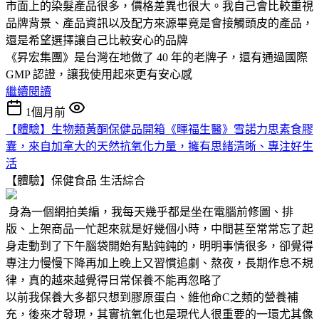
市面上的染髮產品很多，價格差異也很大。我自己會比較重視
品牌背景、產品資訊以及配方來源畢竟是會接觸頭皮的產品，
還是希望選擇讓自己比較安心的品牌
《昇宏集團》是台灣在地做了 40 年的老牌子，還有通過國際
GMP 認證，讓我使用起來更有安心感
繼續閱讀
1個月前
【體驗】生物類黃酮保健品開箱《暉福生醫》雪諾力思素食膠
囊，來自加拿大的天然抗氧化力量，擁有思緒清晰、專注好生
活
【體驗】保健食品
生活綜合
身為一個網拍美編，我每天幾乎都是坐在電腦前修圖、排
版、上架商品一忙起來就是好幾個小時，中間甚至常常忘了起
身走動到了下午腦袋開始有點鈍鈍的，明明事情很多，卻覺得
專注力慢慢下降再加上晚上又習慣追劇、熬夜，長期作息不規
律，真的越來越覺得日常保養不能再忽略了
以前我保養大多都只想到膠原蛋白、維他命C之類的營養補
充，後來才發現，其實抗氧化也是現代人很重要的一環尤其像