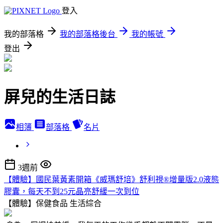
登入
我的部落格
我的部落格後台
我的帳號
登出
屏兒的生活日誌
相簿
部落格
名片
3週前
【體驗】國民葉黃素開箱《威瑪舒培》舒利視®增量版2.0液態
膠囊，每天不到25元晶亮舒緩一次到位
【體驗】保健食品
生活綜合