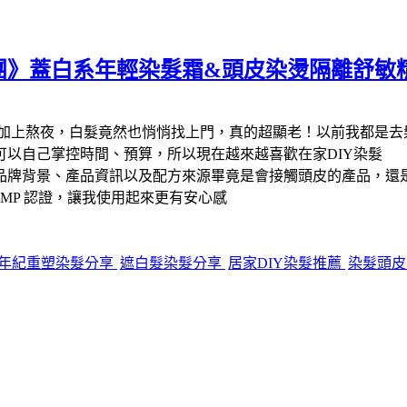
團》蓋白系年輕染髮霜&頭皮染燙隔離舒敏
加上熬夜，白髮竟然也悄悄找上門，真的超顯老！以前我都是去
以自己掌控時間、預算，所以現在越來越喜歡在家DIY染髮
品牌背景、產品資訊以及配方來源畢竟是會接觸頭皮的產品，還
GMP 認證，讓我使用起來更有安心感
年紀重塑染髮分享
遮白髮染髮分享
居家DIY染髮推薦
染髮頭