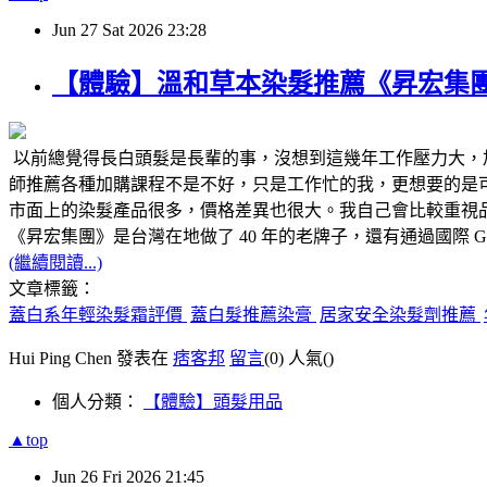
Jun
27
Sat
2026
23:28
【體驗】溫和草本染髮推薦《昇宏集
以前總覺得長白頭髮是長輩的事，沒想到這幾年工作壓力大，
師推薦各種加購課程不是不好，只是工作忙的我，更想要的是可
市面上的染髮產品很多，價格差異也很大。我自己會比較重視
《昇宏集團》是台灣在地做了 40 年的老牌子，還有通過國際 
(繼續閱讀...)
文章標籤：
蓋白系年輕染髮霜評價
蓋白髮推薦染膏
居家安全染髮劑推薦
Hui Ping Chen 發表在
痞客邦
留言
(0)
人氣(
)
個人分類：
【體驗】頭髮用品
▲top
Jun
26
Fri
2026
21:45