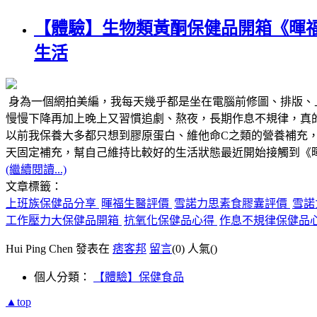
【體驗】生物類黃酮保健品開箱《暉
生活
身為一個網拍美編，我每天幾乎都是坐在電腦前修圖、排版、
慢慢下降再加上晚上又習慣追劇、熬夜，長期作息不規律，真
以前我保養大多都只想到膠原蛋白、維他命C之類的營養補充
天固定補充，幫自己維持比較好的生活狀態最近開始接觸到《
(繼續閱讀...)
文章標籤：
上班族保健品分享
暉福生醫評價
雪諾力思素食膠囊評價
雪諾
工作壓力大保健品開箱
抗氧化保健品心得
作息不規律保健品
Hui Ping Chen 發表在
痞客邦
留言
(0)
人氣(
)
個人分類：
【體驗】保健食品
▲top