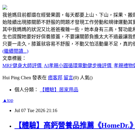
我爸媽目前都還在經營果園，每天都要上山、下山，採果、搬
始陸續出現膝關節不舒服的問題才發現工作勞動和規律運動其
其中我媽媽的狀況又比爸爸複雜一些，她本身有三高，腎功能
生也提醒她要好好保養膝蓋，不要讓關節負擔太大不過最讓我
只要一走久，膝蓋就容易不舒服，不動又怕活動量不足，真的
(繼續閱讀...)
文章標籤：
MRF健身大師評價
AI孝親小圓循環電動健步機評價
孝親禮物
Hui Ping Chen 發表在
痞客邦
留言
(0)
人氣(
)
個人分類：
【體驗】居家用品
▲top
Jul
07
Tue
2026
21:16
【體驗】高鈣營養品推薦《HomeDr