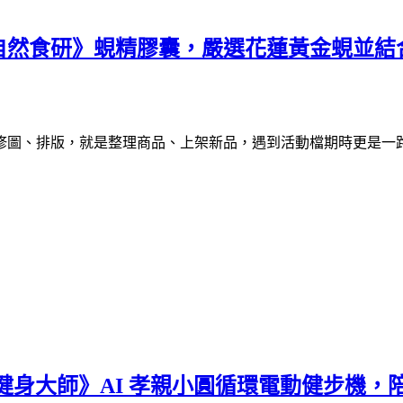
自然食研》蜆精膠囊，嚴選花蓮黃金蜆並結
修圖、排版，就是整理商品、上架新品，遇到活動檔期時更是一
健身大師》AI 孝親小圓循環電動健步機