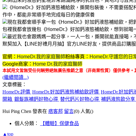
倒出來的液態鈣呈現非常飽滿純淨的乳白色，質地均勻且完
《HomeDr.》好加鈣液態補給飲，撕開包裝後，不需要搭
作中，都能非常順手地完成每日的健康保養
現在我都會順手拿一包《HomeDr.》好加鈣液態補給飲，
包裡我都會放幾包《HomeDr.》好加鈣液態補給飲，想到就
最近我也會跟媽媽一起分享，一人一包，撕開就能直接喝，
默契
加入【LINE好禮月月抽】官方LINE好友，提供商品訂
官網：
HomeDr.我的家庭醫師
粉絲專頁：
HomeDr.守護您的日
Google商家：
Home Dr.我的家庭醫師
本試用文皆無受任何酬勞絕無廣告推銷之意（非商業性質）僅供參考。
(繼續閱讀...)
文章標籤：
HomeDr.評價
HomeDr.好加鈣液態補給飲評價
HomeDr.好
開箱
銀髮族補鈣好物心得
替代鈣片好物心得
補鈣液態飲分
Hui Ping Chen 發表在
痞客邦
留言
(0)
人氣(
)
個人分類：
【體驗】保健食品
▲top