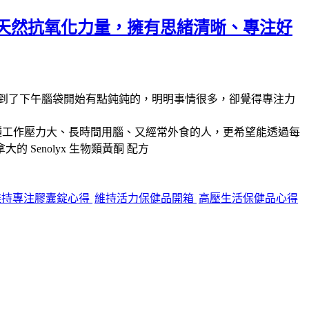
天然抗氧化力量，擁有思緒清晰、專注好
到了下午腦袋開始有點鈍鈍的，明明事情很多，卻覺得專注力
種工作壓力大、長時間用腦、又經常外食的人，更希望能透過每
拿大的
Senolyx 生物類黃酮
配方
維持專注膠囊錠心得
維持活力保健品開箱
高壓生活保健品心得