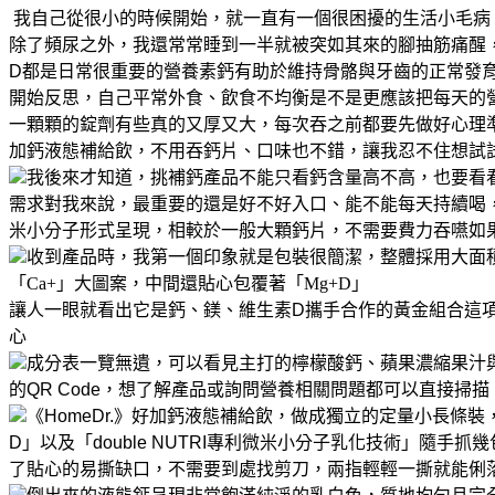
我自己從很小的時候開始，就一直有一個很困擾的生活小毛病
除了頻尿之外，我還常常睡到一半就被突如其來的腳抽筋痛醒
D都是日常很重要的營養素
鈣有助於維持骨骼與牙齒的正常發
開始反思，自己平常外食、飲食不均衡
是不是更應該把每天的
一顆顆的錠劑
有些真的又厚又大，每次吞之前都要先做好心理
加鈣液態補給飲，不用吞鈣片、口味也不錯，讓我忍不住想試
我後來才知道，挑補鈣產品不能只看鈣含量高不高，也要看
需求
對我來說，最重要的還是好不好入口、能不能每天持續喝
米小分子形式呈現，相較於一般大顆鈣片，不需要費力吞嚥
如
收到產品時，我第一個印象就是包裝很簡潔，整體採用大面
「Ca+」大圖案，中間還貼心包覆著「Mg+D」
讓人一眼就看出它是鈣、鎂、維生素D攜手合作的黃金組合
這
心
成分表一覽無遺，可以看見主打的檸檬酸鈣、蘋果濃縮果汁與
的QR Code，想了解產品或詢問營養相關問題
都可以直接掃描
《HomeDr.》好加鈣液態補給飲，做成獨立的定量小長條
D」
以及「double NUTRI專利微米小分子乳化技術」
隨手抓幾
了貼心的易撕缺口，不需要到處找剪刀，兩指輕輕一撕就能俐