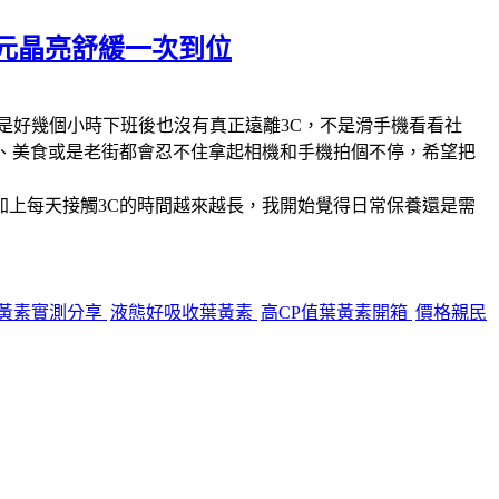
5元晶亮舒緩一次到位
是好幾個小時下班後也沒有真正遠離3C，不是滑手機看看社
、美食或是老街都會忍不住拿起相機和手機拍個不停，希望把
上每天接觸3C的時間越來越長，我開始覺得日常保養還是需
黃素實測分享
液態好吸收葉黃素
高CP值葉黃素開箱
價格親民