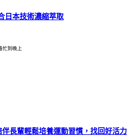
合日本技術濃縮萃取
路忙到晚上
，陪伴長輩輕鬆培養運動習慣，找回好活力