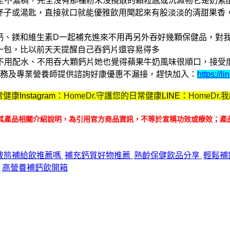
全不濃稠，完全沒有那種粉末沒攪散的顆粒感或沉澱物
它是奶素
配杯子或湯匙，直接就口就能優雅飲用
聞起來有股淡淡的清甜果香
把鈣、鎂和維生素D一起補充進來
不用再另外吞好幾顆保健品，對
喝一包，比以前天天提醒自己吞鈣片還容易得多
不用配水、不用吞大顆鈣片
她也覺得蘋果牛奶風味很順口，接受
購服務及專業營養師提供諮詢
好康優惠不漏接，趕快加入：
https://
常健康
Instagram：
HomeDr.守護您的日常健康
LINE：
HomeDr
其產品相關介紹說明，為引用官方商品資訊，不等於宣稱功效或療效；產
加鈣液態補給飲推薦嗎
補充鈣質好物推薦
熟齡保健飲品分享
輕鬆補
享
高營養補鈣飲開箱