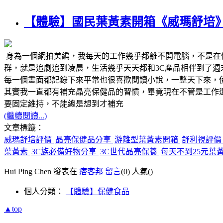
【體驗】國民葉黃素開箱《威瑪舒培》
身為一個網拍美編，我每天的工作幾乎都離不開電腦，不是在
群，就是追劇追到凌晨，生活幾乎天天都和3C產品相伴到了
每一個畫面都記錄下來平常也很喜歡閱讀小說，一整天下來，
其實我一直都有補充晶亮保健品的習慣，畢竟現在不管是工作
要固定維持，不能總是想到才補充
(繼續閱讀...)
文章標籤：
威瑪舒培評價
晶亮保健品分享
游離型葉黃素開箱
舒利視評
葉黃素
3C族必備好物分享
3C世代晶亮保養
每天不到25元葉
Hui Ping Chen 發表在
痞客邦
留言
(0)
人氣(
)
個人分類：
【體驗】保健食品
▲top