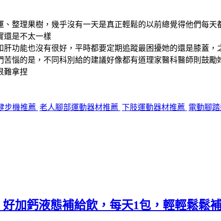
運、整理果樹，幾乎沒有一天是真正輕鬆的以前總覺得他們每天
實還是不太一樣
和肝功能也沒有很好，平時都要定期追蹤最困擾她的還是膝蓋，之
們苦惱的是，不同科別給的建議好像都有道理家醫科醫師則鼓勵
很難拿捏
健步機推薦
老人腳部運動器材推薦
下肢運動器材推薦
電動腳踏
.》好加鈣液態補給飲，每天1包，輕輕鬆鬆