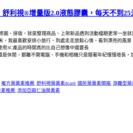
舒利視®增量版2.0液態膠囊，每天不到2
修圖、排版，就是整理商品、上架新品遇到活動檔期更常一坐就
週末，我最喜歡安排小旅行，到處走走放鬆心情，看到漂亮的風景
使用3C產品的時間真的比自己想像中還要長
還是休閒，都離不開電腦、手機和相機只是隨著年紀慢慢增長，加
價
複方葉黃素推薦
舒利視葉黃素dcard
國民葉黃素開箱
游離型葉
黃素推薦
添加亞麻仁油葉黃素