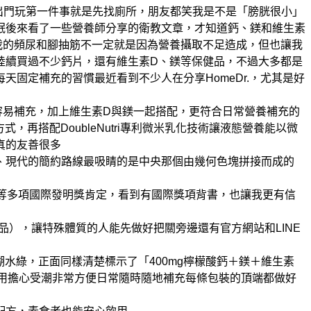
出門玩第一件事就是先找廁所，朋友都笑我是不是「膀胱很小」
眠
後來看了一些營養師分享的衛教文章，才知道鈣、鎂和維生素
我的頻尿和腳抽筋不一定就是因為營養攝取不足造成，但也讓我
陸續買過不少鈣片，還有維生素D、鎂等保健品，不過大多都是
每天固定補充的習慣
最近看到不少人在分享HomeDr.，尤其是好
容易補充，加上維生素D與鎂一起搭配，更符合日常營養補充的
式，再搭配DoubleNutri專利微米乳化技術
讓液態營養能以微
真的友善很多
、現代的簡約路線
最吸睛的是中央那個由幾何色塊拼接而成的
及倫敦等多項國際發明獎肯定，看到有國際獎項背書，也讓我更有信
品），讓特殊體質的人能先做好把關
旁邊還有官方網站和LINE
水綠，正面同樣清楚標示了「400mg檸檬酸鈣＋鎂＋維生素
用擔心受潮
非常方便日常隨時隨地補充
每條包裝的頂端都做好