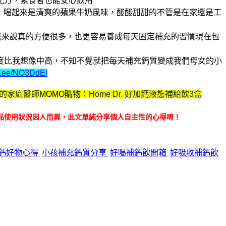
配方，素食者也能安心飲用
，喝起來是清爽的蘋果牛奶風味，酸酸甜甜的
不管是在家還是工
我來說真的方便很多，也更容易養成每天固定補充的習慣
現在包
度比我想像中高，不知不覺就把每天補充鈣質變成我們母女的小
lin.ee/NO3DdEl
.我的家庭醫師
MOMO購物：
Home Dr. 好加鈣液態補給飲3盒
品使用狀況因人而異，此文單純分享個人自主性的心得唷！
鈣好物心得
小孩補充鈣質分享
好喝補鈣飲開箱
好吸收補鈣飲