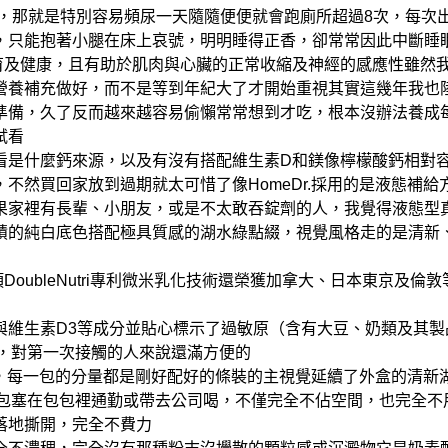
，那就是特別容易頻尿
一天隨隨便便就會跑廁所超過8次，每次
，只能抱著小腿在床上哀號，明明睡得正香，卻常常因此中斷睡
育及健康，且有助於肌肉與心臟的正常收縮及神經的感應性
雖然
營養補充做好，而不是等到年紀大了才開始重視
其實這幾年我也
準備，久了反而越來越容易偷懶
常常想到才吃，根本沒辦法養成
試看
看是什麼鈣來源，以及有沒有搭配維生素D和鎂
像檸檬酸鈣相對
，不然買回家放到過期就太可惜了
像HomeDr.採用的是液態補給方
果家裡有長輩、小朋友，或是不太敢吞錠劑的人，我覺得液態型
積的純白底色
搭配極具質感的湖水綠點綴，視覺風格走的是清新
項DoubleNutri專利微米乳化技術還榮獲加拿大、日本東京
維生素D3等成分
並貼心標示了過敏原（含有大豆、奶類及其製
，對第一次接觸的人來說還滿方便的
裝，每一包的分量都是剛好配好的
條裝的主視覺延續了外盒的清新湖
包塞在包包裡通勤或帶去公司喝，不僅完全不佔空間，也完全不
落地撕開，完全不費力