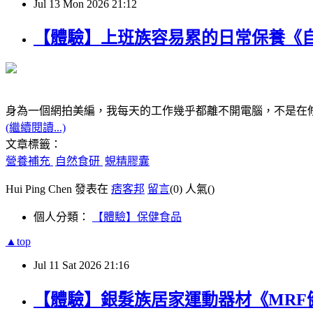
Jul
13
Mon
2026
21:12
【體驗】上班族容易累的日常保養《
身為一個網拍美編，我每天的工作幾乎都離不開電腦，不是在
(繼續閱讀...)
文章標籤：
營養補充
自然食研
蜆精膠囊
Hui Ping Chen 發表在
痞客邦
留言
(0)
人氣(
)
個人分類：
【體驗】保健食品
▲top
Jul
11
Sat
2026
21:16
【體驗】銀髮族居家運動器材《MRF