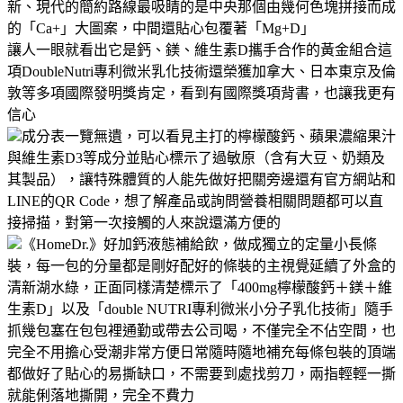
新、現代的簡約路線最吸睛的是中央那個由幾何色塊拼接而成
的「Ca+」大圖案，中間還貼心包覆著「Mg+D」
讓人一眼就看出它是鈣、鎂、維生素D攜手合作的黃金組合這
項DoubleNutri專利微米乳化技術還榮獲加拿大、日本東京及倫
敦等多項國際發明獎肯定，看到有國際獎項背書，也讓我更有
信心
成分表一覽無遺，可以看見主打的檸檬酸鈣、蘋果濃縮果汁
與維生素D3等成分並貼心標示了過敏原（含有大豆、奶類及
其製品），讓特殊體質的人能先做好把關旁邊還有官方網站和
LINE的QR Code，想了解產品或詢問營養相關問題都可以直
接掃描，對第一次接觸的人來說還滿方便的
《HomeDr.》好加鈣液態補給飲，做成獨立的定量小長條
裝，每一包的分量都是剛好配好的條裝的主視覺延續了外盒的
清新湖水綠，正面同樣清楚標示了「400mg檸檬酸鈣＋鎂＋維
生素D」以及「double NUTRI專利微米小分子乳化技術」隨手
抓幾包塞在包包裡通勤或帶去公司喝，不僅完全不佔空間，也
完全不用擔心受潮非常方便日常隨時隨地補充每條包裝的頂端
都做好了貼心的易撕缺口，不需要到處找剪刀，兩指輕輕一撕
就能俐落地撕開，完全不費力