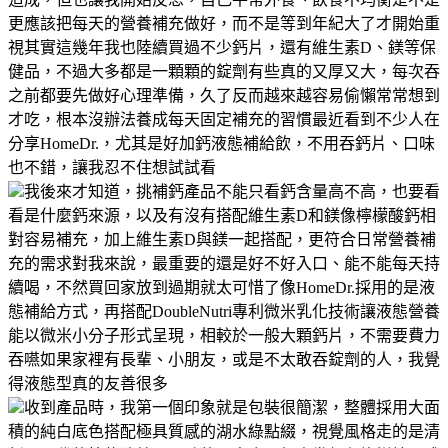
更應該把每天的營養補充做好，而不是等到年紀大了才開始重
視其實這幾年我也陸續買過不少鈣片，還有維生素D、鎂等保
健品，不過大多都是一顆顆的錠劑有些真的又厚又大，每次吞
之前都要先做好心理準備，久了反而越來越容易偷懶常常想到
才吃，根本沒辦法養成每天固定補充的習慣最近看到不少人在
分享HomeDr.，尤其是好加鈣液態補給飲，不用吞鈣片、口味
也不錯，讓我忍不住想試試看
我後來才知道，挑補鈣產品不能只看鈣含量高不高，也要看
看是什麼鈣來源，以及有沒有搭配維生素D和鎂像檸檬酸鈣相
對容易補充，加上維生素D與鎂一起搭配，更符合日常營養補
充的需求對我來說，最重要的還是好不好入口、能不能每天持
續喝，不然買回家放到過期就太可惜了像HomeDr.採用的是液
態補給方式，再搭配DoubleNutri專利微米乳化技術讓液態營養
能以微米小分子形式呈現，相較於一般大顆鈣片，不需要費力
吞嚥如果家裡有長輩、小朋友，或是不太敢吞錠劑的人，我覺
得液態型真的友善很多
收到產品時，我第一個印象就是包裝很簡潔，整體採用大面
積的純白底色搭配極具質感的湖水綠點綴，視覺風格走的是清