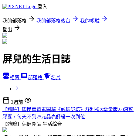
登入
我的部落格
我的部落格後台
我的帳號
登出
屏兒的生活日誌
相簿
部落格
名片
3週前
【體驗】國民葉黃素開箱《威瑪舒培》舒利視®增量版2.0液態
膠囊，每天不到25元晶亮舒緩一次到位
【體驗】保健食品
生活綜合