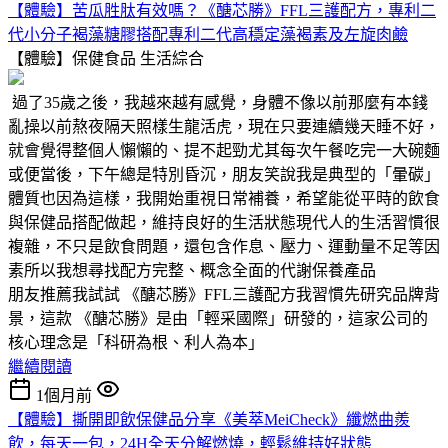
【體驗】苦瓜胜肽有效嗎？《醣芯勝》FFL三護配方，專利二
代小分子褐藻糖膠搭配專利二代高穩定藻褐素及左旋肉鹼
【體驗】保健食品
生活綜合
過了35歲之後，我越來越有感覺，身體不像以前那麼有本錢
亂操以前熬夜隔天照樣生龍活虎，現在只要連續幾天睡不好，
就會覺得整個人懶懶的、提不起勁尤其每次午餐吃完一大碗麵
或便當後，下午總是特別昏沉，朋友笑說我是典型的「暈碳」
體質也因為這樣，我開始重視日常補養，希望能從平時的飲食
與保健品搭配做起，維持良好的生活狀態現代人的生活習慣很
複雜，不只是飲食問題，還包含作息、壓力、運動量不足等因
素所以我想尋找配方完整、概念全面的代謝保養產品
朋友推薦我試試 《醣芯勝》FFL三護配方我習慣先研究品牌背
景，這款 《醣芯勝》是由「輕采國際」研發的，這家公司的
核心理念是「科研為根、利人為本」
繼續閱讀
1個月前
【體驗】撕開即飲保健品分享《美萃MeiCheck》纖燃曲羨
飲，每天一包，24H全天分解燃燒，輕鬆維持好狀態