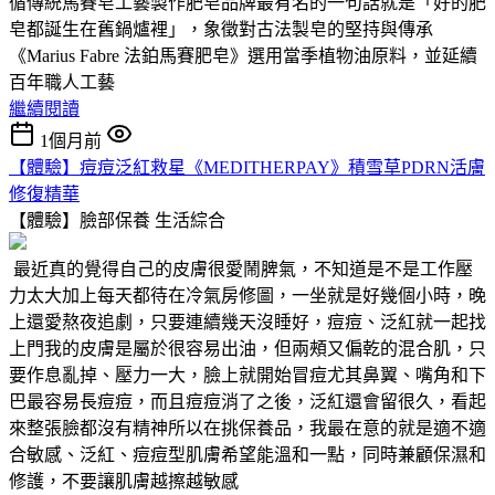
循傳統馬賽皂工藝製作肥皂品牌最有名的一句話就是「好的肥
皂都誕生在舊鍋爐裡」，象徵對古法製皂的堅持與傳承
《Marius Fabre 法鉑馬賽肥皂》選用當季植物油原料，並延續
百年職人工藝
繼續閱讀
1個月前
【體驗】痘痘泛紅救星《MEDITHERPAY》積雪草PDRN活膚
修復精華
【體驗】臉部保養
生活綜合
最近真的覺得自己的皮膚很愛鬧脾氣，不知道是不是工作壓
力太大加上每天都待在冷氣房修圖，一坐就是好幾個小時，晚
上還愛熬夜追劇，只要連續幾天沒睡好，痘痘、泛紅就一起找
上門我的皮膚是屬於很容易出油，但兩頰又偏乾的混合肌，只
要作息亂掉、壓力一大，臉上就開始冒痘尤其鼻翼、嘴角和下
巴最容易長痘痘，而且痘痘消了之後，泛紅還會留很久，看起
來整張臉都沒有精神所以在挑保養品，我最在意的就是適不適
合敏感、泛紅、痘痘型肌膚希望能溫和一點，同時兼顧保濕和
修護，不要讓肌膚越擦越敏感