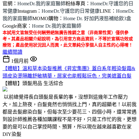
官網：
HomeDr.我的家庭醫師
粉絲專頁：
HomeDr.守護您的日
常健康
Instagram：
HomeDr.守護您的日常健康
LINE：
HomeDr.
我的家庭醫師
MOMO購物：
Home Dr. 好加鈣液態補給飲3盒
Google商家：
Home Dr.我的家庭醫師
本試用文皆無受任何酬勞絕無廣告推銷之意（非商業性質）僅供參
考。其產品相關介紹說明，為引用官方商品資訊，不等於宣稱功效或
療效；產品使用狀況因人而異，此文單純分享個人自主性的心得唷！
繼續閱讀
1個月前
【體驗】溫和草本染髮推薦《昇宏集團》蓋白系年輕染髮霜&
頭皮染燙隔離舒敏精華，居家也能輕鬆玩色，完美遮蓋白髮
【體驗】頭髮用品
生活綜合
以前總覺得長白頭髮是長輩的事，沒想到這幾年工作壓力
大，加上熬夜，白髮竟然也悄悄找上門，真的超顯老！以前我
都是去髮廊染白髮，但每次至少要花三、四個小時，還常常遇
到設計師推薦各種加購課程不是不好，只是工作忙的我，更想
要的是可以自己掌控時間、預算，所以現在越來越喜歡在家
DIY染髮