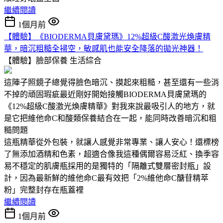
繼續閱讀
1個月前
【體驗】《BIODERMA貝膚黛瑪》12%超級C酸激光煥膚精
華，暗沉粗糙全掃空，敏感肌也能安全降落的拋光神器！
【體驗】臉部保養
生活綜合
這陣子照鏡子總覺得臉色暗沉、摸起來粗糙，甚至還有一些消
不掉的頑固瑕疵最近剛好開始接觸BIODERMA貝膚黛瑪的
《12%超級C酸激光煥膚精華》對我來說最吸引人的地方，就
是它把維他命C和酸類保養結合在一起，能同時改善暗沉和粗
糙問題
這瓶精華從外包裝，就讓人感覺非常專業、讓人安心！還標榜
了無添加酒精和色素，超適合像我這種偶爾容易泛紅、換季容
易不穩定的肌膚瓶採用的是獨特的「隔離式雙層密封瓶」設
計，因為最新鮮的維他命C最有效把「2%維他命C醣苷精萃
粉」完整封存在瓶蓋裡
繼續閱讀
1個月前