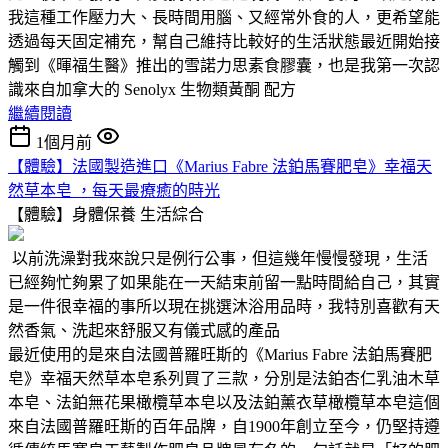
我這種工作壓力大、長時間用腦、又經常外食的人，更希望能
透過每天固定補充，幫自己維持比較好的生活狀態最近開始接
觸到《暉福生醫》推出的雪諾力思素食膠囊，也是我第一次認
識來自加拿大的 Senolyx 生物類黃酮 配方
繼續閱讀
1個月前
【體驗】法國製造進口《Marius Fabre 法鉑馬賽肥皂》幸福天
然草本皂 ，每天最療癒的時光
【體驗】身體保養
生活綜合
以前洗澡對我來說只是例行公事，但這幾年慢慢發現，生活
已經夠忙夠累了如果能在一天結束前留一點時間給自己，其實
是一件很幸福的事所以現在挑選沐浴用品時，我特別喜歡有天
然香氣、洗起來舒服又有儀式感的產品
最近使用的是來自法國普羅旺斯的《Marius Fabre 法鉑馬賽肥
皂》幸福天然草本皂系列買了三款，分別是法鉑杏仁乳油木草
本皂、法鉑無花果橄欖草本皂以及法鉑薰衣草橄欖草本皂這個
來自法國普羅旺斯的百年品牌，自1900年創立至今，仍堅持遵