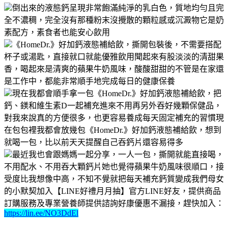
倒出來的液態鈣呈現非常飽滿純淨的乳白色，質地均勻且完
全不濃稠，完全沒有那種粉末沒攪散的顆粒感或沉澱物它是奶
素配方，素食者也能安心飲用
《HomeDr.》好加鈣液態補給飲，撕開包裝後，不需要搭配
杯子或湯匙，直接就口就能優雅飲用聞起來有股淡淡的清甜果
香，喝起來是清爽的蘋果牛奶風味，酸酸甜甜的不管是在家還
是工作中，都能非常順手地完成每日的健康保養
現在我都會順手拿一包《HomeDr.》好加鈣液態補給飲，把
鈣、鎂和維生素D一起補充進來不用再另外吞好幾顆保健品，
對我來說真的方便很多，也更容易養成每天固定補充的習慣現
在包包裡我都會放幾包《HomeDr.》好加鈣液態補給飲，想到
就喝一包，比以前天天提醒自己吞鈣片還容易得多
最近我也會跟媽媽一起分享，一人一包，撕開就能直接喝，
不用配水、不用吞大顆鈣片她也覺得蘋果牛奶風味很順口，接
受度比我想像中高，不知不覺就把每天補充鈣質變成我們母女
的小默契加入【LINE好禮月月抽】官方LINE好友，提供商品
訂購服務及專業營養師提供諮詢好康優惠不漏接，趕快加入：
https://lin.ee/NO3DdEl