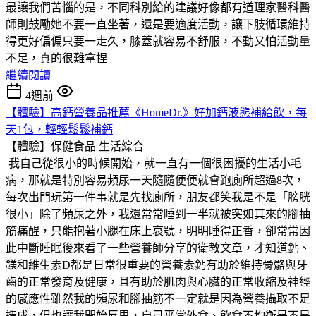
最讓我們苦惱的是，不同科別給的建議好像都有道理家醫科醫
師則鼓勵她不要一直坐著，還是要適度活動，讓下肢循環維持
得更好偏偏只要一走久，膝蓋就容易不舒服，不動又怕活動量
不足，真的很難拿捏
繼續閱讀
4週前
【體驗】高鈣營養品推薦《HomeDr.》好加鈣液態補給飲，每
天1包，輕輕鬆鬆補鈣
【體驗】保健食品
生活綜合
我自己從很小的時候開始，就一直有一個很困擾的生活小毛
病，那就是特別容易頻尿一天隨隨便便就會跑廁所超過8次，
每次出門玩第一件事就是先找廁所，朋友都笑我是不是「膀胱
很小」除了頻尿之外，我還常常睡到一半就被突如其來的腳抽
筋痛醒，只能抱著小腿在床上哀號，明明睡得正香，卻常常因
此中斷睡眠後來看了一些營養師分享的衛教文章，才知道鈣、
鎂和維生素D都是日常很重要的營養素鈣有助於維持骨骼與牙
齒的正常發育及健康，且有助於肌肉與心臟的正常收縮及神經
的感應性雖然我的頻尿和腳抽筋不一定就是因為營養攝取不足
造成，但也讓我開始反思，自己平常外食、飲食不均衡是不是