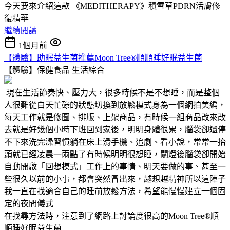
今天要來介紹這款 《MEDITHERAPY》積雪草PDRN活膚修
復精華
繼續閱讀
1個月前
【體驗】助眠益生菌推薦Moon Tree®順順睡好眠益生菌
【體驗】保健食品
生活綜合
現在生活節奏快、壓力大，很多時候不是不想睡，而是整個
人很難從白天忙碌的狀態切換到放鬆模式身為一個網拍美編，
每天工作就是修圖、排版、上架商品，有時候一組商品改來改
去就是好幾個小時下班回到家後，明明身體很累，腦袋卻還停
不下來洗完澡習慣躺在床上滑手機、追劇、看小說，常常一抬
頭就已經凌晨一兩點了有時候明明很想睡，關燈後腦袋卻開始
自動開啟「回想模式」工作上的事情、明天要做的事、甚至一
些很久以前的小事，都會突然冒出來，越想越精神所以這陣子
我一直在找適合自己的睡前放鬆方法，希望能慢慢建立一個固
定的夜間儀式
在找尋方法時，注意到了網路上討論度很高的Moon Tree®順
順睡好眠益生菌