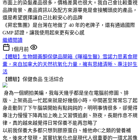
市面上的染髮產品很多，價格差異也很大。我自己會比較重視
品牌背景、產品資訊以及配方來源畢竟是會接觸頭皮的產品，
還是希望選擇讓自己比較安心的品牌
《昇宏集團》是台灣在地做了 40 年的老牌子，還有通過國際
GMP 認證，讓我使用起來更有安心感
繼續閱讀
1個月前
【體驗】生物類黃酮保健品開箱《暉福生醫》雪諾力思素食膠
囊，來自加拿大的天然抗氧化力量，擁有思緒清晰、專注好生
活
【體驗】保健食品
生活綜合
身為一個網拍美編，我每天幾乎都是坐在電腦前修圖、排
版、上架商品一忙起來就是好幾個小時，中間甚至常常忘了起
身走動到了下午腦袋開始有點鈍鈍的，明明事情很多，卻覺得
專注力慢慢下降再加上晚上又習慣追劇、熬夜，長期作息不規
律，真的越來越覺得日常保養不能再忽略了
以前我保養大多都只想到膠原蛋白、維他命C之類的營養補
充，後來才發現，其實抗氧化也是現代人很重要的一環尤其像