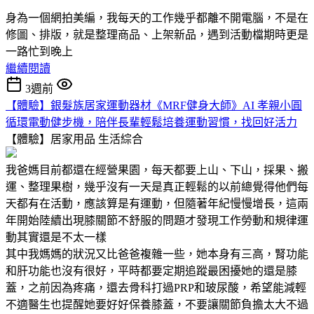
身為一個網拍美編，我每天的工作幾乎都離不開電腦，不是在
修圖、排版，就是整理商品、上架新品，遇到活動檔期時更是
一路忙到晚上
繼續閱讀
3週前
【體驗】銀髮族居家運動器材《MRF健身大師》AI 孝親小圓
循環電動健步機，陪伴長輩輕鬆培養運動習慣，找回好活力
【體驗】居家用品
生活綜合
我爸媽目前都還在經營果園，每天都要上山、下山，採果、搬
運、整理果樹，幾乎沒有一天是真正輕鬆的以前總覺得他們每
天都有在活動，應該算是有運動，但隨著年紀慢慢增長，這兩
年開始陸續出現膝關節不舒服的問題才發現工作勞動和規律運
動其實還是不太一樣
其中我媽媽的狀況又比爸爸複雜一些，她本身有三高，腎功能
和肝功能也沒有很好，平時都要定期追蹤最困擾她的還是膝
蓋，之前因為疼痛，還去骨科打過PRP和玻尿酸，希望能減輕
不適醫生也提醒她要好好保養膝蓋，不要讓關節負擔太大不過