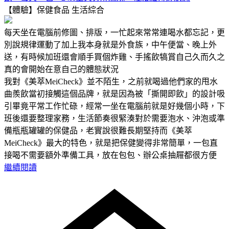
【體驗】保健食品
生活綜合
每天坐在電腦前修圖、排版，一忙起來常常連喝水都忘記，更
別說規律運動了加上我本身就是外食族，中午便當、晚上外
送，有時候加班還會順手買個炸雞、手搖飲犒賞自己久而久之
真的會開始在意自己的體態狀況
我對《美萃MeiCheck》並不陌生，之前就喝過他們家的甩水
曲羨飲當初接觸這個品牌，就是因為被「撕開即飲」的設計吸
引畢竟平常工作忙碌，經常一坐在電腦前就是好幾個小時，下
班後還要整理家務，生活節奏很緊湊對於需要泡水、沖泡或準
備瓶瓶罐罐的保健品，老實說很難長期堅持而《美萃
MeiCheck》最大的特色，就是把保健變得非常簡單，一包直
接喝不需要額外準備工具，放在包包、辦公桌抽屜都很方便
繼續閱讀