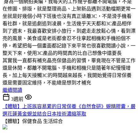
身為一個網拍美編，我每天的工作幾乎都離不開電腦，不是
在修圖、排版，就是整理商品、上架新品遇到活動檔期更常一
坐就是好幾個小時下班後也沒有真正遠離3C，不是滑手機看
看社群，就是追劇追到凌晨，生活幾乎天天都和3C產品相伴
到了週末，我最喜歡安排小旅行，到處走走放鬆心情，看到漂
亮的風景、美食或是老街都會忍不住拿起相機和手機拍個不
停，希望把每一個畫面都記錄下來平常也很喜歡閱讀小說，一
整天下來，使用3C產品的時間真的比自己想像中還要長
其實我一直都有補充晶亮保健品的習慣，畢竟現在不管是工作
還是休閒，都離不開電腦、手機和相機只是隨著年紀慢慢增
長，加上每天接觸3C的時間越來越長，我開始覺得日常保養
還是需要固定維持，不能總是想到才補充
繼續閱讀
3週前
【體驗】上班族容易累的日常保養《自然食研》蜆精膠囊，嚴
選花蓮黃金蜆並結合日本技術濃縮萃取
【體驗】保健食品
生活綜合