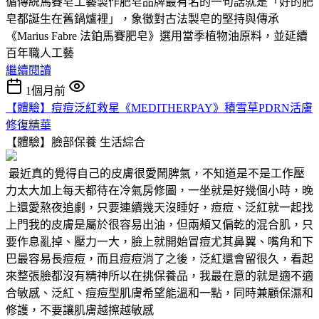
循傳統馬賽皂工藝製作肥皂品牌最有名的一句話就是「好的肥
皂都誕生在舊鍋爐裡」，象徵對古法製皂的堅持與傳承
《Marius Fabre 法鉑馬賽肥皂》選用當季植物油原料，並延續
百年職人工藝
繼續閱讀
1個月前
【體驗】痘痘泛紅救星《MEDITHERPAY》積雪草PDRN活膚
修復精華
【體驗】臉部保養
生活綜合
最近真的覺得自己的皮膚很愛鬧脾氣，不知道是不是工作壓
力太大加上每天都待在冷氣房修圖，一坐就是好幾個小時，晚
上還愛熬夜追劇，只要連續幾天沒睡好，痘痘、泛紅就一起找
上門我的皮膚是屬於很容易出油，但兩頰又偏乾的混合肌，只
要作息亂掉、壓力一大，臉上就開始冒痘尤其鼻翼、嘴角和下
巴最容易長痘痘，而且痘痘消了之後，泛紅還會留很久，看起
來整張臉都沒有精神所以在挑保養品，我最在意的就是適不適
合敏感、泛紅、痘痘型肌膚希望能溫和一點，同時兼顧保濕和
修護，不要讓肌膚越擦越敏感