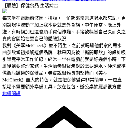
【體驗】保健食品
生活綜合
每天坐在電腦前修圖、排版，一忙起來常常連喝水都忘記，更
別說規律運動了加上我本身就是外食族，中午便當、晚上外
送，有時候加班還會順手買個炸雞、手搖飲犒賞自己久而久之
真的會開始在意自己的體態狀況
我對《美萃MeiCheck》並不陌生，之前就喝過他們家的甩水
曲羨飲當初接觸這個品牌，就是因為被「撕開即飲」的設計吸
引畢竟平常工作忙碌，經常一坐在電腦前就是好幾個小時，下
班後還要整理家務，生活節奏很緊湊對於需要泡水、沖泡或準
備瓶瓶罐罐的保健品，老實說很難長期堅持而《美萃
MeiCheck》最大的特色，就是把保健變得非常簡單，一包直
接喝不需要額外準備工具，放在包包、辦公桌抽屜都很方便
繼續閱讀