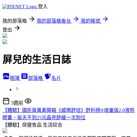
登入
我的部落格
我的部落格後台
我的帳號
登出
屏兒的生活日誌
相簿
部落格
名片
3週前
【體驗】國民葉黃素開箱《威瑪舒培》舒利視®增量版2.0液態
膠囊，每天不到25元晶亮舒緩一次到位
【體驗】保健食品
生活綜合