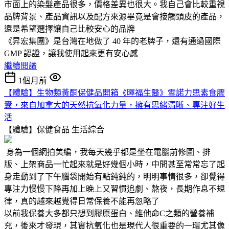
市面上的染髮產品很多，價格差異也很大。我自己會比較重視
品牌背景、產品資訊以及配方來源畢竟是會接觸頭皮的產品，
還是希望選擇讓自己比較安心的品牌
《昇宏集團》是台灣在地做了 40 年的老牌子，還有通過國際
GMP 認證，讓我使用起來更有安心感
繼續閱讀
1個月前
【體驗】生物類黃酮保健品開箱《暉福生醫》雪諾力思素食膠
囊，來自加拿大的天然抗氧化力量，擁有思緒清晰、專注好生
活
【體驗】保健食品
生活綜合
身為一個網拍美編，我每天幾乎都是坐在電腦前修圖、排
版、上架商品一忙起來就是好幾個小時，中間甚至常常忘了起
身走動到了下午腦袋開始有點鈍鈍的，明明事情很多，卻覺得
專注力慢慢下降再加上晚上又習慣追劇、熬夜，長期作息不規
律，真的越來越覺得日常保養不能再忽略了
以前我保養大多都只想到膠原蛋白、維他命C之類的營養補
充，後來才發現，其實抗氧化也是現代人很重要的一環尤其像