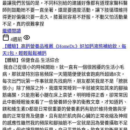
最讓我們苦惱的是，不同科別給的建議好像都有道理家醫科醫
師則鼓勵她不要一直坐著，還是要適度活動，讓下肢循環維持
得更好偏偏只要一走久，膝蓋就容易不舒服，不動又怕活動量
不足，真的很難拿捏
繼續閱讀
4週前
【體驗】高鈣營養品推薦《HomeDr.》好加鈣液態補給飲，每
天1包，輕輕鬆鬆補鈣
【體驗】保健食品
生活綜合
我自己從很小的時候開始，就一直有一個很困擾的生活小毛
病，那就是特別容易頻尿一天隨隨便便就會跑廁所超過8次，
每次出門玩第一件事就是先找廁所，朋友都笑我是不是「膀胱
很小」除了頻尿之外，我還常常睡到一半就被突如其來的腳抽
筋痛醒，只能抱著小腿在床上哀號，明明睡得正香，卻常常因
此中斷睡眠後來看了一些營養師分享的衛教文章，才知道鈣、
鎂和維生素D都是日常很重要的營養素鈣有助於維持骨骼與牙
齒的正常發育及健康，且有助於肌肉與心臟的正常收縮及神經
的感應性雖然我的頻尿和腳抽筋不一定就是因為營養攝取不足
造成，但也讓我開始反思，自己平常外食、飲食不均衡是不是