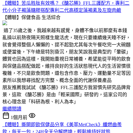
【體驗】苦瓜胜肽有效嗎？《醣芯勝》FFL三護配方，專利二
代小分子褐藻糖膠搭配專利二代高穩定藻褐素及左旋肉鹼
【體驗】保健食品
生活綜合
過了35歲之後，我越來越有感覺，身體不像以前那麼有本錢
亂操以前熬夜隔天照樣生龍活虎，現在只要連續幾天睡不好，
就會覺得整個人懶懶的、提不起勁尤其每次午餐吃完一大碗麵
或便當後，下午總是特別昏沉，朋友笑說我是典型的「暈碳」
體質也因為這樣，我開始重視日常補養，希望能從平時的飲食
與保健品搭配做起，維持良好的生活狀態現代人的生活習慣很
複雜，不只是飲食問題，還包含作息、壓力、運動量不足等因
素所以我想尋找配方完整、概念全面的代謝保養產品
朋友推薦我試試 《醣芯勝》FFL三護配方我習慣先研究品牌背
景，這款 《醣芯勝》是由「輕采國際」研發的，這家公司的
核心理念是「科研為根、利人為本」
繼續閱讀
1個月前
【體驗】撕開即飲保健品分享《美萃MeiCheck》纖燃曲羨
飲，每天一包，24H全天分解燃燒，輕鬆維持好狀態