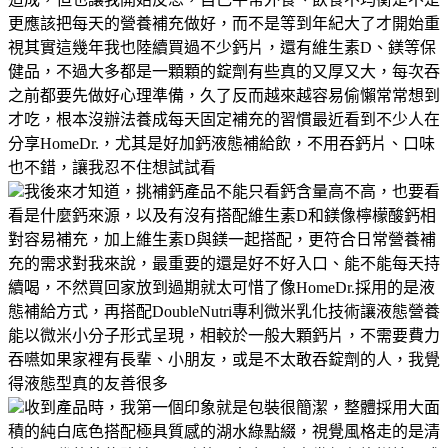
更應該把每天的營養補充做好，而不是等到年紀大了才開始重
視其實這幾年我也陸續買過不少鈣片，還有維生素D、鎂等保
健品，不過大多都是一顆顆的錠劑有些真的又厚又大，每次吞
之前都要先做好心理準備，久了反而越來越容易偷懶常常想到
才吃，根本沒辦法養成每天固定補充的習慣最近看到不少人在
分享HomeDr.，尤其是好加鈣液態補給飲，不用吞鈣片、口味
也不錯，讓我忍不住想試試看
我後來才知道，挑補鈣產品不能只看鈣含量高不高，也要看
看是什麼鈣來源，以及有沒有搭配維生素D和鎂像檸檬酸鈣相
對容易補充，加上維生素D與鎂一起搭配，更符合日常營養補
充的需求對我來說，最重要的還是好不好入口、能不能每天持
續喝，不然買回家放到過期就太可惜了像HomeDr.採用的是液
態補給方式，再搭配DoubleNutri專利微米乳化技術讓液態營養
能以微米小分子形式呈現，相較於一般大顆鈣片，不需要費力
吞嚥如果家裡有長輩、小朋友，或是不太敢吞錠劑的人，我覺
得液態型真的友善很多
收到產品時，我第一個印象就是包裝很簡潔，整體採用大面
積的純白底色搭配極具質感的湖水綠點綴，視覺風格走的是清