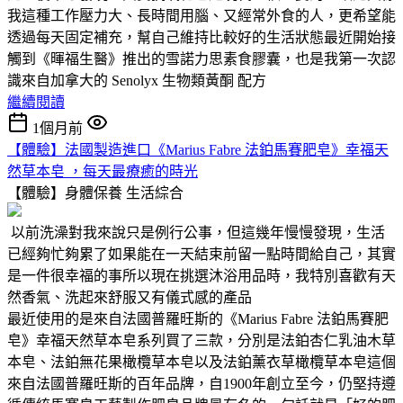
我這種工作壓力大、長時間用腦、又經常外食的人，更希望能
透過每天固定補充，幫自己維持比較好的生活狀態最近開始接
觸到《暉福生醫》推出的雪諾力思素食膠囊，也是我第一次認
識來自加拿大的 Senolyx 生物類黃酮 配方
繼續閱讀
1個月前
【體驗】法國製造進口《Marius Fabre 法鉑馬賽肥皂》幸福天
然草本皂 ，每天最療癒的時光
【體驗】身體保養
生活綜合
以前洗澡對我來說只是例行公事，但這幾年慢慢發現，生活
已經夠忙夠累了如果能在一天結束前留一點時間給自己，其實
是一件很幸福的事所以現在挑選沐浴用品時，我特別喜歡有天
然香氣、洗起來舒服又有儀式感的產品
最近使用的是來自法國普羅旺斯的《Marius Fabre 法鉑馬賽肥
皂》幸福天然草本皂系列買了三款，分別是法鉑杏仁乳油木草
本皂、法鉑無花果橄欖草本皂以及法鉑薰衣草橄欖草本皂這個
來自法國普羅旺斯的百年品牌，自1900年創立至今，仍堅持遵