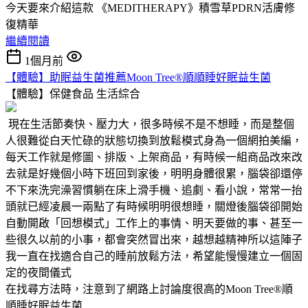
今天要來介紹這款 《MEDITHERAPY》積雪草PDRN活膚修
復精華
繼續閱讀
1個月前
【體驗】助眠益生菌推薦Moon Tree®順順睡好眠益生菌
【體驗】保健食品
生活綜合
現在生活節奏快、壓力大，很多時候不是不想睡，而是整個
人很難從白天忙碌的狀態切換到放鬆模式身為一個網拍美編，
每天工作就是修圖、排版、上架商品，有時候一組商品改來改
去就是好幾個小時下班回到家後，明明身體很累，腦袋卻還停
不下來洗完澡習慣躺在床上滑手機、追劇、看小說，常常一抬
頭就已經凌晨一兩點了有時候明明很想睡，關燈後腦袋卻開始
自動開啟「回想模式」工作上的事情、明天要做的事、甚至一
些很久以前的小事，都會突然冒出來，越想越精神所以這陣子
我一直在找適合自己的睡前放鬆方法，希望能慢慢建立一個固
定的夜間儀式
在找尋方法時，注意到了網路上討論度很高的Moon Tree®順
順睡好眠益生菌