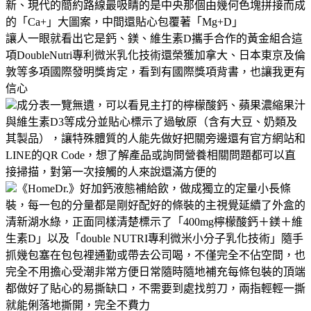
新、現代的簡約路線最吸睛的是中央那個由幾何色塊拼接而成
的「Ca+」大圖案，中間還貼心包覆著「Mg+D」
讓人一眼就看出它是鈣、鎂、維生素D攜手合作的黃金組合這
項DoubleNutri專利微米乳化技術還榮獲加拿大、日本東京及倫
敦等多項國際發明獎肯定，看到有國際獎項背書，也讓我更有
信心
成分表一覽無遺，可以看見主打的檸檬酸鈣、蘋果濃縮果汁
與維生素D3等成分並貼心標示了過敏原（含有大豆、奶類及
其製品），讓特殊體質的人能先做好把關旁邊還有官方網站和
LINE的QR Code，想了解產品或詢問營養相關問題都可以直
接掃描，對第一次接觸的人來說還滿方便的
《HomeDr.》好加鈣液態補給飲，做成獨立的定量小長條
裝，每一包的分量都是剛好配好的條裝的主視覺延續了外盒的
清新湖水綠，正面同樣清楚標示了「400mg檸檬酸鈣＋鎂＋維
生素D」以及「double NUTRI專利微米小分子乳化技術」隨手
抓幾包塞在包包裡通勤或帶去公司喝，不僅完全不佔空間，也
完全不用擔心受潮非常方便日常隨時隨地補充每條包裝的頂端
都做好了貼心的易撕缺口，不需要到處找剪刀，兩指輕輕一撕
就能俐落地撕開，完全不費力