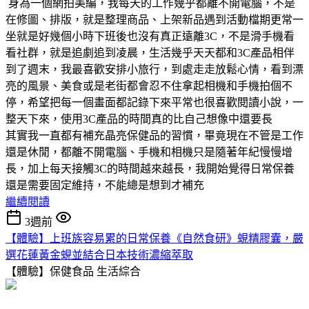
身為一個網拍美編，我每天的工作幾乎都離不開電腦，不是
在修圖、排版，就是整理商品、上架新品遇到活動檔期更常一
坐就是好幾個小時下班後也沒有真正遠離3C，不是滑手機看
看社群，就是追劇追到凌晨，生活幾乎天天都和3C產品相伴
到了週末，我最喜歡安排小旅行，到處走走放鬆心情，看到漂
亮的風景、美食或是老街都會忍不住拿起相機和手機拍個不
停，希望把每一個畫面都記錄下來平常也很喜歡閱讀小說，一
整天下來，使用3C產品的時間真的比自己想像中還要長
其實我一直都有補充晶亮保健品的習慣，畢竟現在不管是工作
還是休閒，都離不開電腦、手機和相機只是隨著年紀慢慢增
長，加上每天接觸3C的時間越來越長，我開始覺得日常保養
還是需要固定維持，不能總是想到才補充
繼續閱讀
3週前
【體驗】上班族容易累的日常保養《自然食研》蜆精膠囊，嚴
選花蓮黃金蜆並結合日本技術濃縮萃取
【體驗】保健食品
生活綜合