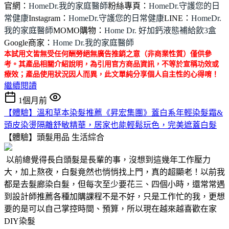
官網：
HomeDr.我的家庭醫師
粉絲專頁：
HomeDr.守護您的日
常健康
Instagram：
HomeDr.守護您的日常健康
LINE：
HomeDr.
我的家庭醫師
MOMO購物：
Home Dr. 好加鈣液態補給飲3盒
Google商家：
Home Dr.我的家庭醫師
本試用文皆無受任何酬勞絕無廣告推銷之意（非商業性質）僅供參
考。其產品相關介紹說明，為引用官方商品資訊，不等於宣稱功效或
療效；產品使用狀況因人而異，此文單純分享個人自主性的心得唷！
繼續閱讀
1個月前
【體驗】溫和草本染髮推薦《昇宏集團》蓋白系年輕染髮霜&
頭皮染燙隔離舒敏精華，居家也能輕鬆玩色，完美遮蓋白髮
【體驗】頭髮用品
生活綜合
以前總覺得長白頭髮是長輩的事，沒想到這幾年工作壓力
大，加上熬夜，白髮竟然也悄悄找上門，真的超顯老！以前我
都是去髮廊染白髮，但每次至少要花三、四個小時，還常常遇
到設計師推薦各種加購課程不是不好，只是工作忙的我，更想
要的是可以自己掌控時間、預算，所以現在越來越喜歡在家
DIY染髮