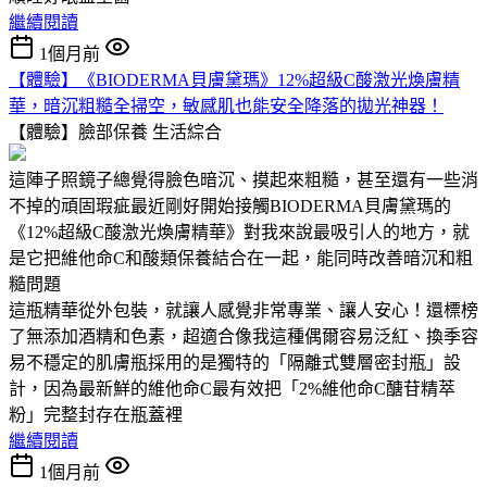
繼續閱讀
1個月前
【體驗】《BIODERMA貝膚黛瑪》12%超級C酸激光煥膚精
華，暗沉粗糙全掃空，敏感肌也能安全降落的拋光神器！
【體驗】臉部保養
生活綜合
這陣子照鏡子總覺得臉色暗沉、摸起來粗糙，甚至還有一些消
不掉的頑固瑕疵最近剛好開始接觸BIODERMA貝膚黛瑪的
《12%超級C酸激光煥膚精華》對我來說最吸引人的地方，就
是它把維他命C和酸類保養結合在一起，能同時改善暗沉和粗
糙問題
這瓶精華從外包裝，就讓人感覺非常專業、讓人安心！還標榜
了無添加酒精和色素，超適合像我這種偶爾容易泛紅、換季容
易不穩定的肌膚瓶採用的是獨特的「隔離式雙層密封瓶」設
計，因為最新鮮的維他命C最有效把「2%維他命C醣苷精萃
粉」完整封存在瓶蓋裡
繼續閱讀
1個月前