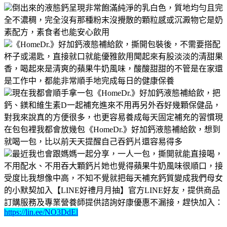
倒出來的液態鈣呈現非常飽滿純淨的乳白色，質地均勻且完
全不濃稠，完全沒有那種粉末沒攪散的顆粒感或沉澱物它是奶
素配方，素食者也能安心飲用
《HomeDr.》好加鈣液態補給飲，撕開包裝後，不需要搭配
杯子或湯匙，直接就口就能優雅飲用聞起來有股淡淡的清甜果
香，喝起來是清爽的蘋果牛奶風味，酸酸甜甜的不管是在家還
是工作中，都能非常順手地完成每日的健康保養
現在我都會順手拿一包《HomeDr.》好加鈣液態補給飲，把
鈣、鎂和維生素D一起補充進來不用再另外吞好幾顆保健品，
對我來說真的方便很多，也更容易養成每天固定補充的習慣現
在包包裡我都會放幾包《HomeDr.》好加鈣液態補給飲，想到
就喝一包，比以前天天提醒自己吞鈣片還容易得多
最近我也會跟媽媽一起分享，一人一包，撕開就能直接喝，
不用配水、不用吞大顆鈣片她也覺得蘋果牛奶風味很順口，接
受度比我想像中高，不知不覺就把每天補充鈣質變成我們母女
的小默契加入【LINE好禮月月抽】官方LINE好友，提供商品
訂購服務及專業營養師提供諮詢好康優惠不漏接，趕快加入：
https://lin.ee/NO3DdEl