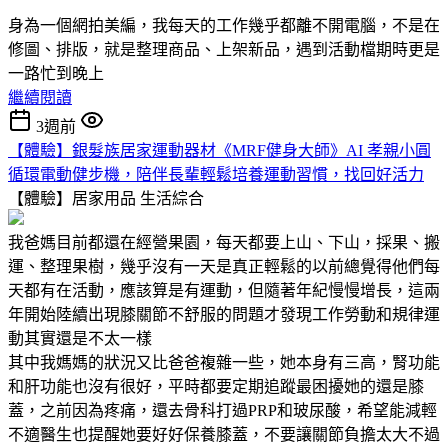
身為一個網拍美編，我每天的工作幾乎都離不開電腦，不是在
修圖、排版，就是整理商品、上架新品，遇到活動檔期時更是
一路忙到晚上
繼續閱讀
3週前
【體驗】銀髮族居家運動器材《MRF健身大師》AI 孝親小圓
循環電動健步機，陪伴長輩輕鬆培養運動習慣，找回好活力
【體驗】居家用品
生活綜合
我爸媽目前都還在經營果園，每天都要上山、下山，採果、搬
運、整理果樹，幾乎沒有一天是真正輕鬆的以前總覺得他們每
天都有在活動，應該算是有運動，但隨著年紀慢慢增長，這兩
年開始陸續出現膝關節不舒服的問題才發現工作勞動和規律運
動其實還是不太一樣
其中我媽媽的狀況又比爸爸複雜一些，她本身有三高，腎功能
和肝功能也沒有很好，平時都要定期追蹤最困擾她的還是膝
蓋，之前因為疼痛，還去骨科打過PRP和玻尿酸，希望能減輕
不適醫生也提醒她要好好保養膝蓋，不要讓關節負擔太大不過