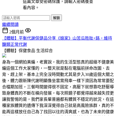
這篇文章受密碼保護，請輸入密碼後查
看內容。
解鎖
繼續閱讀
2個月前
【體驗】平衡代謝保健品分享《娘家》山苦瓜胜肽+鉻，維持
醣類正常代謝
【體驗】保健食品
生活綜合
身為一個網拍美編，老實說，我的生活型態真的超級不健康美
編這個工作大家懂的，一整天就是黏在電腦前拼命改圖、去
背、趕上架，基本上完全沒時間動尤其是步入30歲這個大關之
後，體力跟新陳代謝明顯像坐雲霄飛車一樣下滑因為常常要配
合檔期加班，三餐時間變得很不固定，高壓下就想靠吃舒壓導
致身體真的不斷在橫向發展，每次照鏡子都覺得越來越失控更
讓我警惕的是，我們家長輩普遍都有體質不穩定的狀況，在這
種家族體質的遺傳下我深深覺得自己就是高風險族群，真的不
能再這樣放任自己為了找回以往的清爽感，也為了未來的健康