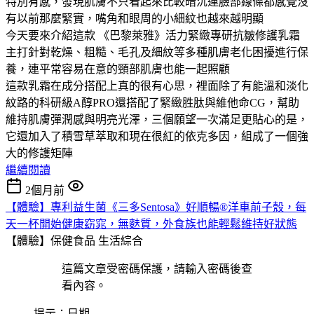
特別有感，發現肌膚不只看起來比較暗沉連臉部線條都感覺沒
有以前那麼緊實，嘴角和眼周的小細紋也越來越明顯
今天要來介紹這款 《巴黎萊雅》活力緊緻專研抗皺修護乳霜
主打針對乾燥、粗糙、毛孔及細紋等多種肌膚老化困擾進行保
養，連平常容易在意的頸部肌膚也能一起照顧
這款乳霜在成分搭配上真的很有心思，裡面除了有能溫和淡化
紋路的科研級A醇PRO還搭配了緊緻胜肽與維他命CG，幫助
維持肌膚彈潤感與明亮光澤，三個願望一次滿足更貼心的是，
它還加入了積雪草萃取和現在很紅的依克多因，組成了一個強
大的修護矩陣
繼續閱讀
2個月前
【體驗】專利益生菌《三多Sentosa》好順暢®洋車前子殼，每
天一杯開始健康窈窕，無麩質，外食族也能輕鬆維持好狀態
【體驗】保健食品
生活綜合
這篇文章受密碼保護，請輸入密碼後查
看內容。
提示：日期