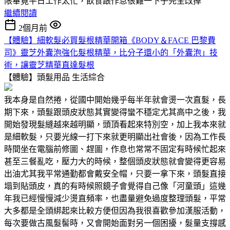
限畢竟平日工作太忙，飲食跟作息很難一下子完全改掉
繼續閱讀
2個月前
【體驗】細軟髮必買髮根精華開箱《BODY＆FACE 巴黎費
司》靈芝外囊泡強化髮根精華，比分子還小的「外囊泡」技
術，讓靈芝精華直達髮根
【體驗】頭髮用品
生活綜合
我本身是自然捲，從國中開始幾乎每半年就會燙一次直髮，長
期下來，頭髮跟頭皮狀態其實變得蠻不穩定尤其高中之後，我
開始發現髮縫越來越明顯，頭頂看起來特別空，加上我本來就
是細軟髮，只要光線一打下來就更明顯出社會後，因為工作長
時間坐在電腦前修圖、趕圖，作息也常常不固定有時候忙起來
甚至三餐亂吃，壓力大的時候，整個頭皮狀態就會變得更容易
出油尤其我平常通勤都會戴安全帽，只要一拿下來，頭髮直接
塌到貼頭皮，真的有時候照鏡子會覺得自己像「河童頭」這幾
年我已經慢慢減少燙直頻率，也盡量避免過度整理頭髮，平常
大多都是全頭綁起來比較方便但因為我很喜歡參加漢服活動，
每次要做古風髮髻時，又會開始面對另一個困擾，髮量支撐感