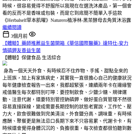
時候，很容易覺得不舒服所以我現在在選洗沐產品，第一個會
看的反而不是香味或包裝，而是它到底簡不簡單入手這款
《Herbalself草本肌曜》Naturero植淨林-黑茶酵母去角質沐浴露
繼續閱讀
3個月前
【體驗】藥師推薦益生菌開箱《華信國際醫藥》達特仕-安力
慎磷鉀友善益生菌
【體驗】保健食品
生活綜合
身為一個天天外食、有時候忍不住炸物、手搖、甜點全來的
上班族，加上有家族病史，其實我一直很擔心自己的健康狀況
每年健康檢查報告一出來，我都超緊張，連續兩年卡在邊緣警
戒值醫生每次都特別叮嚀：要控制飲食、少鹽少糖、規律運
動、注意代謝，還要特別管控鈉磷鉀、做好蛋白質管理不然很
容易直接踩線，變成需要長期控制的狀態老實說，工作忙、壓
力大，飲食很難做到完美清淡，外食鹽分高、調味重，有時候
應酬、聚餐更是無法忌口長期下來不只容易累、代謝卡卡，有
時候還會覺得身體沉沉的、負擔很重，每次檢查都很怕聽到數