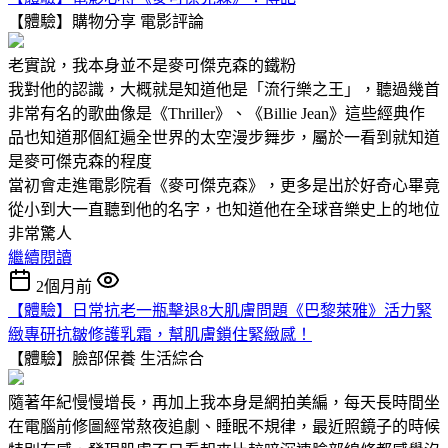
【體驗】購物分享
電影評論
老實說，我本身並不是麥可傑克森的鐵粉
我對他的認識，大概就是知道他是「流行樂之王」，聽過幾首
非常有名的歌曲像是《Thriller》、《Billie Jean》這些經典作
品也知道那個紅遍全世界的太空漫步舞步，屬於一看到就知道
是麥可傑克森的程度
當初會走進電影院看《麥可傑克森》，更多是出於好奇心畢竟
從小到大一直聽到他的名字，也知道他在全球音樂史上的地位
非常驚人
繼續閱讀
2個月前
【體驗】日常抗老一瓶擊退8大肌膚問題《巴黎萊雅》活力緊
緻專研抗皺修護乳霜，幫肌膚鎖住緊緻感！
【體驗】臉部保養
生活綜合
隨著年紀慢慢增長，再加上我本身是網拍美編，每天長時間坐
在電腦前修圖經常熬夜追劇、睡眠不規律，最近照鏡子的時候