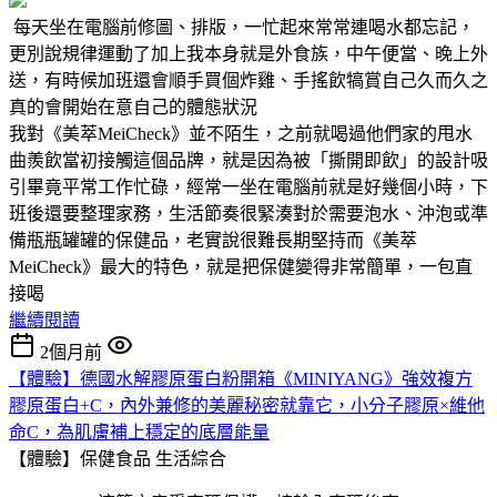
每天坐在電腦前修圖、排版，一忙起來常常連喝水都忘記，
更別說規律運動了加上我本身就是外食族，中午便當、晚上外
送，有時候加班還會順手買個炸雞、手搖飲犒賞自己久而久之
真的會開始在意自己的體態狀況
我對《美萃MeiCheck》並不陌生，之前就喝過他們家的甩水
曲羨飲當初接觸這個品牌，就是因為被「撕開即飲」的設計吸
引畢竟平常工作忙碌，經常一坐在電腦前就是好幾個小時，下
班後還要整理家務，生活節奏很緊湊對於需要泡水、沖泡或準
備瓶瓶罐罐的保健品，老實說很難長期堅持而《美萃
MeiCheck》最大的特色，就是把保健變得非常簡單，一包直
接喝
繼續閱讀
2個月前
【體驗】德國水解膠原蛋白粉開箱《MINIYANG》強效複方
膠原蛋白+C，內外兼修的美麗秘密就靠它，小分子膠原×維他
命C，為肌膚補上穩定的底層能量
【體驗】保健食品
生活綜合