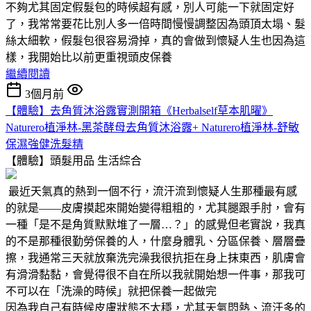
不夠尤其固定假髮包的時候超有感，別人可能一下就固定好
了，我常常要花比別人多一倍時間慢慢調整因為頭頂太塌、髮
絲太細軟，假髮包很容易滑掉，真的會做到懷疑人生也因為這
樣，我開始比以前更重視頭皮保養
繼續閱讀
3個月前
【體驗】去角質沐浴露實測開箱《Herbalself草本肌曜》
Naturero植淨林-黑茶酵母去角質沐浴露+ Naturero植淨林-舒敏
保濕強健洗髮精
【體驗】頭髮用品
生活綜合
最近天氣真的熱到一個不行，流汗流到懷疑人生那種最有感
的就是——皮膚摸起來開始變得粗粗的，尤其腿跟手肘，會有
一種「是不是角質默默堆了一層…？」的感覺但老實說，我真
的不是那種很勤勞保養的人，什麼身體乳、分區保養、層層疊
擦，我通常三天就放棄洗完澡我很抗拒在身上抹東西，肌膚會
有滑滑黏黏，會覺得很不自在所以我就開始想一件事，那我可
不可以在「洗澡的時候」就把保養一起做完
因為我自己有時候皮膚狀態不太穩，尤其天氣悶熱、流汗多的