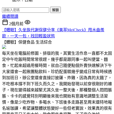
解鎖
繼續閱讀
2個月前
【體驗】久坐族代謝保健分享《美萃MeiCheck》甩水曲羨
飲，一天一包，找回輕盈狀態
【體驗】保健食品
生活綜合
每天坐在電腦前修圖、排版的我，其實生活作息一直都不太固
定中午吃飯時間常常很趕，幾乎都是跟同事一起叫便當、麵
食，忙起來超過用餐時間，就自己隨便點個外賣快速解決下午
大家還會一起揪團點飲料，珍奶配蛋糕幾乎變成日常有時候遇
到加班日，辦公室還會直接訂披薩、炸雞，因為真的太餓了，
不吃根本撐不到下班久而久之，我開始發現以前穿很剛好的褲
子，現在變得越來越緊尤其久坐一整天後，那種整個人悶悶脹
脹、卡卡的感覺特別明顯後來我也開始有意識地調整生活習
慣，像是少吃炸物、多喝水、下班後多走路甚至周末還特地報
名瑜珈課，希望讓整體狀態變好一些但老實說，效果真的很有