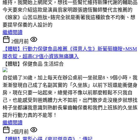
維持，我開始上網爬文，想找一些幫忙維持新陳代謝的輔助品
今天要來介紹這款是演員翁家明跟張適恆醫師雙代言推薦的
《娘家》山苦瓜胜肽+鉻完全就是衝著我這種飲食不均衡、想
要提早保養的人設計的
繼續閱讀
2個月前
【體驗】行動力保健食品推薦《得意人生》新葡萄糖胺+MSM
膜衣錠，超高CP值小資族無痛購入
【體驗】保健食品
生活綜合
自從過了30歲，加上每天在辦公桌前一坐就是8、9個小時，我
漸漸發現自己成了名副其實的「久坐族」以前下班還能衝健身
房，現在只要一站起來，總覺得不像以前那麼輕鬆不只我自
己，也能感受到爸媽體力大不如前，出門散步走沒幾步就想找
椅子坐都讓我意識到熟齡長輩齒輪保養和我們上班族的久坐族
提升行動力真的不能等！
繼續閱讀
2個月前
【體驗】電影心得《麥可傑克森》：傳記