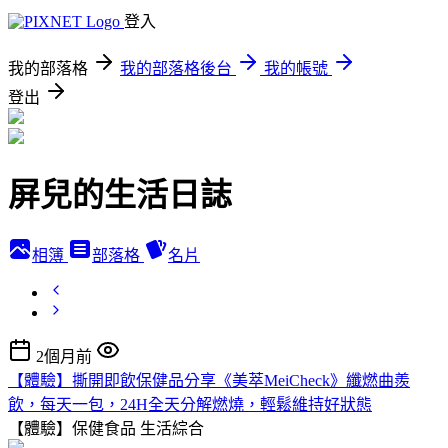
登入
我的部落格
我的部落格後台
我的帳號
登出
屏兒的生活日誌
相簿
部落格
名片
2個月前
【體驗】撕開即飲保健品分享《美萃MeiCheck》纖燃曲羨
飲，每天一包，24H全天分解燃燒，輕鬆維持好狀態
【體驗】保健食品
生活綜合