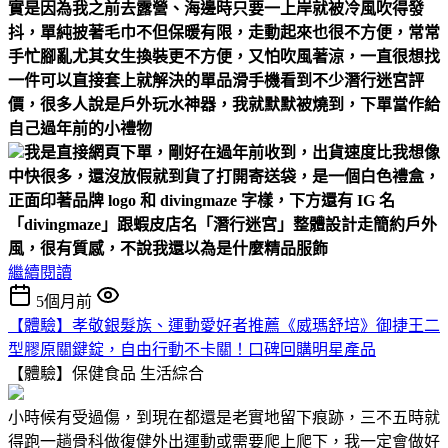
實是因為我之前去露營、海邊時
只要一上岸就被冷風吹得發
抖，單純披著毛巾不但保暖有限，走動起來也很不方便，常常
手忙腳亂
尤其女生換裝更不方便，又怕吹風著涼，一直很想找
一件可以直接套上就解決的單品
滑手機看到不少潛行迷宮評
價，很多人說是戶外玩水神器，我就默默被燒到，下單當作給
自己過年前的小禮物
我是直接網頁下單，剛好在過年前收到，出貨速度比我想像
中快很多，還沒放假就到貨了
打開寄送袋，是一個白色禮盒，
正面印著品牌 logo 和 divingmaze 字樣，下方還有 IG 名
「divingmaze」跟蝦皮店名「潛行迷宮」
整體設計走簡約戶外
風，很有質感，不說我還以為是什麼精品服飾
繼續閱讀
5個月前
【體驗】孝敬銀髮族、運動愛好者推薦《威瑪舒培》御捷王二
型膠原關鍵錠，自由行動不卡關！口碑回購明星產品
【體驗】保健食品
生活綜合
小時候有受過傷，到現在都還是老實地留下痕跡，三不五時就
得跑一趟骨科做復健外出運動或需要爬上爬下，我一定會做好