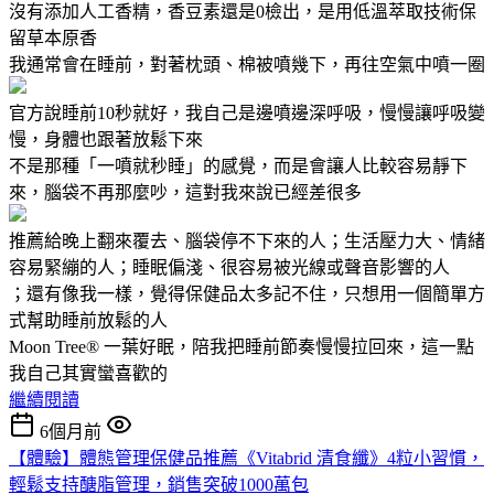
沒有添加人工香精，香豆素還是0檢出，是用低溫萃取技術保
留草本原香
我通常會在睡前，對著枕頭、棉被噴幾下，再往空氣中噴一圈
官方說睡前10秒就好，我自己是邊噴邊深呼吸，慢慢讓呼吸變
慢，身體也跟著放鬆下來
不是那種「一噴就秒睡」的感覺，而是會讓人比較容易靜下
來，腦袋不再那麼吵，這對我來說已經差很多
推薦給晚上翻來覆去、腦袋停不下來的人；生活壓力大、情緒
容易緊繃的人；睡眠偏淺、很容易被光線或聲音影響的人
；還有像我一樣，覺得保健品太多記不住，只想用一個簡單方
式幫助睡前放鬆的人
Moon Tree® 一葉好眠，陪我把睡前節奏慢慢拉回來，這一點
我自己其實蠻喜歡的
繼續閱讀
6個月前
【體驗】體態管理保健品推薦《Vitabrid 清食纖》4粒小習慣，
輕鬆支持醣脂管理，銷售突破1000萬包