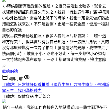
小時候關鍵有過受傷的經驗，之後只要活動比較多，就會去
找復健師調整與保養久而久之，我對「行動這件事」變得特別
小心外出運動、需要爬上爬下的時候，我也一定會先做好防護
措施這對我來說，不只是習慣，更是一種安全感，也是一種對
自己的保護
我很喜歡去衝秘境拍照，很多人看到照片都會說： 「哇～這
地方好美！」但其實只有我自己知道，那一張照片背後，真的
沒有那麼輕鬆有一次為了拍到山腰剛剛好的光線，我整整走了
快兩個小時 ，坡度不小、路也不好走，每一步都很小心還有
一次特地跑去瀑布取景 ，一路上都是邊走邊找點、邊注意腳
步
繼續閱讀
4個月前
【體驗】日常護肝保養推薦《國鼎生技》力提牛樟芝，告別斷
電人生，找回滿格體力
【體驗】保健食品
生活綜合
過年一結束，我的工作直接進入地獄模式😵‍💫一路忙到現在不