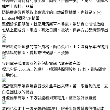
來源是台灣特有的原生種土肉桂「台伽一號」，屬於「伽羅木
醇型土肉桂」品種
透過嚴密製程萃取出高濃度的自然放鬆精華，也就是 S-(+)-
Linalool 利娜諾® 精華
整個訴求很明確，就是用清新草本香氣，幫助身心慢慢放鬆
包裝上把成分、用途、有效日期、批號、保存方式都清楚印出
來
整體走清新淡雅的設計風格，顏色柔和，上面還有草本植物搭
配蜻蜓的插圖，看起來很安靜、不張揚
專用電子式噴霧器的外包裝資訊也寫得很完整
標示它是 200mAh 的設計，噴灑時間預設約 18 秒，到時間會
自動停止
把舒眠聞學噴霧噴霧器從外盒拿出來時，第一眼看到的是一支
白色圓柱狀的機器
外型簡單乾淨，下方就能看到充電孔，整體設計很直覺
盒內也有附上一張安裝教學說明，照著步驟做其實很快就能上