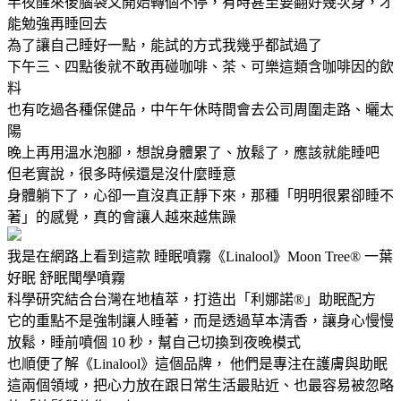
半夜醒來後腦袋又開始轉個不停，有時甚至要翻好幾次身，才
能勉強再睡回去
為了讓自己睡好一點，能試的方式我幾乎都試過了
下午三、四點後就不敢再碰咖啡、茶、可樂這類含咖啡因的飲
料
也有吃過各種保健品，中午午休時間會去公司周圍走路、曬太
陽
晚上再用溫水泡腳，想說身體累了、放鬆了，應該就能睡吧
但老實說，很多時候還是沒什麼睡意
身體躺下了，心卻一直沒真正靜下來，那種「明明很累卻睡不
著」的感覺，真的會讓人越來越焦躁
我是在網路上看到這款 睡眠噴霧《Linalool》Moon Tree® 一葉
好眠 舒眠聞學噴霧
科學研究結合台灣在地植萃，打造出「利娜諾®」助眠配方
它的重點不是強制讓人睡著，而是透過草本清香，讓身心慢慢
放鬆，睡前噴個 10 秒，幫自己切換到夜晚模式
也順便了解《Linalool》這個品牌， 他們是專注在護膚與助眠
這兩個領域，把心力放在跟日常生活最貼近、也最容易被忽略