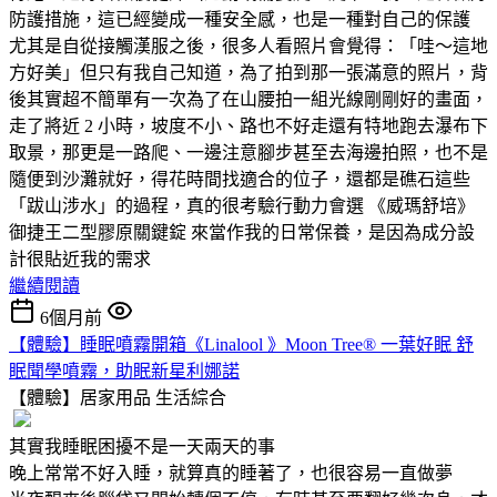
防護措施，這已經變成一種安全感，也是一種對自己的保護
尤其是自從接觸漢服之後，很多人看照片會覺得：「哇～這地
方好美」但只有我自己知道，為了拍到那一張滿意的照片，背
後其實超不簡單有一次為了在山腰拍一組光線剛剛好的畫面，
走了將近 2 小時，坡度不小、路也不好走還有特地跑去瀑布下
取景，那更是一路爬、一邊注意腳步甚至去海邊拍照，也不是
隨便到沙灘就好，得花時間找適合的位子，還都是礁石這些
「跋山涉水」的過程，真的很考驗行動力會選 《威瑪舒培》
御捷王二型膠原關鍵錠 來當作我的日常保養，是因為成分設
計很貼近我的需求
繼續閱讀
6個月前
【體驗】睡眠噴霧開箱《Linalool 》Moon Tree® 一葉好眠 舒
眠聞學噴霧，助眠新星利娜諾
【體驗】居家用品
生活綜合
其實我睡眠困擾不是一天兩天的事
晚上常常不好入睡，就算真的睡著了，也很容易一直做夢