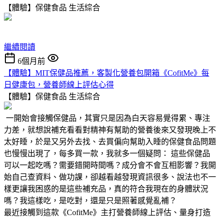
【體驗】保健食品
生活綜合
繼續閱讀
6個月前
【體驗】MIT保健品推薦，客製化營養包開箱《CofitMe》每
日健康包，營養師線上評估心得
【體驗】保健食品
生活綜合
一開始會接觸保健品，其實只是因為白天容易覺得累、專注
力差，就想說補充看看對精神有幫助的營養後來又發現晚上不
太好睡，於是又另外去找、去買偏向幫助入睡的保健食品問題
也慢慢出現了，每多買一款，我就多一個疑問： 這些保健品
可以一起吃嗎？需要錯開時間嗎？成分會不會互相影響？我開
始自己查資料、做功課，卻越看越發現資訊很多、說法也不一
樣更讓我困惑的是這些補充品，真的符合我現在的身體狀況
嗎？我這樣吃，是吃對，還是只是照著感覺亂補？
最近接觸到這款《CofitMe》主打營養師線上評估、量身打造