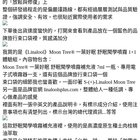
的「放鬆與修復」上
整個研發過程走的是偏嚴謹路線，都有經過層層測試與品質驗
證，強調安全、有效，也很貼近實際使用者的需求
下單後出貨速度蠻快的，打開來會看到產品放在一個藍色的品
牌旅行束口袋裡，質感滿加分
我買的是《Linalool》Moon Tree® 一葉好眠 舒眠聞學噴霧 1+1
體驗組，內容物包含：
Moon Tree® 一葉好眠 舒眠聞學噴霧補充液 7ml 一瓶、專用電
子式噴霧器一支，還有這個品牌旅行束口袋一個
束口袋的細節我也蠻喜歡，一面印著 S-(+)-Linalool Moon Tree
另一面是品牌官網 linaloolsplus.com，整體給人一種低調、專
心做產品的感覺
裡面有附一張中英文的產品說明卡，有標示成分介紹，使用注
意事項也有清楚列出，標示台灣的總代理資訊...等等
這款舒眠聞學噴霧補充液裡，使用的是高濃度原生種土肉桂精
油萃取