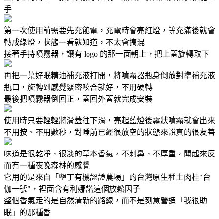
手
第一次使用前需要先充飽電，充電時會亮紅燈，等充滿後就會
轉成綠燈，狀態一看就知道，不太會搞混
接著手持噴霧器，讓有 logo 的那一面朝上，把上蓋旋轉取下
再把一葉好眠精油補充液打開，將噴霧器瓶身倒放對準補充液
瓶口，旋轉到感覺緊密咬合就好，不用硬轉
最後把噴霧器倒回正，蓋回外蓋就完成安裝
使用時只要輕輕將滑蓋往下滑，亮起藍燈後霧狀噴霧就會出來
不用按、不用數秒，對睡前已經很放空的狀態來說真的很友善
味道是很乾淨、很淡的草本香氣，不刺鼻、不厚重，聞起來反
而有一種夜晚森林的感覺
它用的是來自「墾丁有機認證農場」的台灣原生種土肉桂"台
伽一號"，裡面含有利娜諾這個放鬆因子
整個香氣走的是自然清新的路線，而不是刻意營造「我很助
眠」的那種香