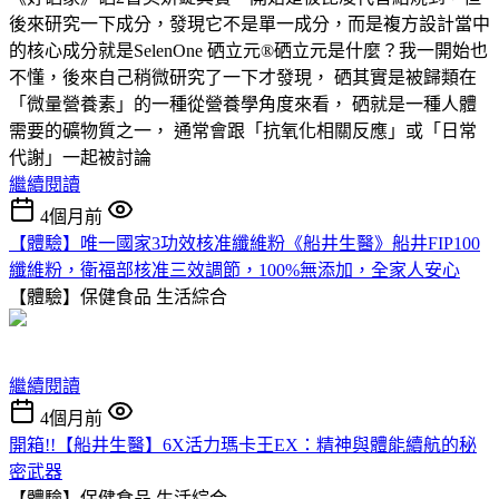
後來研究一下成分，發現它不是單一成分，而是複方設計當中
的核心成分就是SelenOne 硒立元®硒立元是什麼？我一開始也
不懂，後來自己稍微研究了一下才發現， 硒其實是被歸類在
「微量營養素」的一種從營養學角度來看， 硒就是一種人體
需要的礦物質之一， 通常會跟「抗氧化相關反應」或「日常
代謝」一起被討論
繼續閱讀
4個月前
【體驗】唯一國家3功效核准纖維粉《船井生醫》船井FIP100
纖維粉，衛福部核准三效調節，100%無添加，全家人安心
【體驗】保健食品
生活綜合
繼續閱讀
4個月前
開箱!!【船井生醫】6X活力瑪卡王EX：精神與體能續航的秘
密武器
【體驗】保健食品
生活綜合