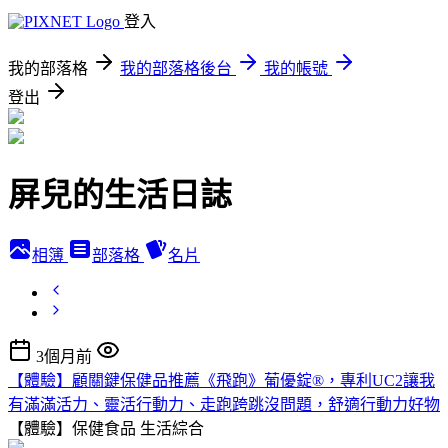
登入
我的部落格
我的部落格後台
我的帳號
登出
屏兒的生活日誌
相簿
部落格
名片
3個月前
【體驗】顧關鍵保健品推薦《飛跑》葡優錠®，專利UC2讓我
有滿滿活力、靈活行動力、走跑跨跳沒問題，舒適行動力好物
【體驗】保健食品
生活綜合