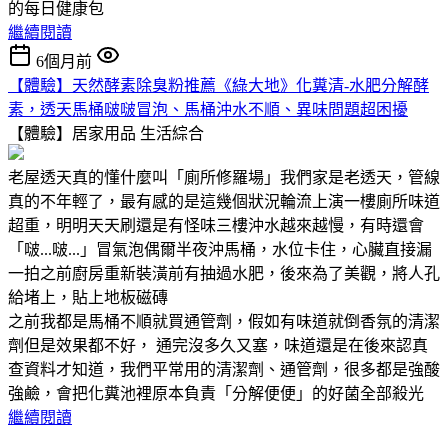
的每日健康包
繼續閱讀
6個月前
【體驗】天然酵素除臭粉推薦《綠大地》化糞清-水肥分解酵
素，透天馬桶啵啵冒泡、馬桶沖水不順、異味問題超困擾
【體驗】居家用品
生活綜合
老屋透天真的懂什麼叫「廁所修羅場」我們家是老透天，管線
真的不年輕了，最有感的是這幾個狀況輪流上演一樓廁所味道
超重，明明天天刷還是有怪味三樓沖水越來越慢，有時還會
「啵...啵...」冒氣泡偶爾半夜沖馬桶，水位卡住，心臟直接漏
一拍之前廚房重新裝潢前有抽過水肥，後來為了美觀，將人孔
給堵上，貼上地板磁磚
之前我都是馬桶不順就買通管劑，假如有味道就倒香氛的清潔
劑但是效果都不好， 通完沒多久又塞，味道還是在後來認真
查資料才知道，我們平常用的清潔劑、通管劑，很多都是強酸
強鹼，會把化糞池裡原本負責「分解便便」的好菌全部殺光
繼續閱讀