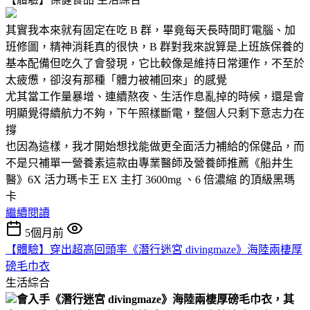
其實我本來就有固定在吃 B 群，畢竟每天長時間盯電腦、加
班修圖，精神消耗真的很快，B 群對我來說算是上班族保養的
基本配備但吃久了會發現，它比較像是維持日常運作，不至於
太疲憊，卻沒有那種「體力被補回來」的感覺
尤其當工作量暴增、連續熬夜、生活作息亂掉的時候，還是會
明顯覺得續航力不夠，下午照樣斷電，整個人只剩下意志力在
撐
也因為這樣，我才開始想找能做更全面活力補給的保健品，而
不是只補單一營養素這款由專業醫師及營養師推薦《船井生
醫》6X 活力瑪卡王 EX 主打 3600mg 、6 倍濃縮 的頂級黑瑪
卡
繼續閱讀
5個月前
【體驗】穿出超高回頭率《潛行迷宮 divingmaze》海陸兩棲厚
磅毛巾衣
生活綜合
會入手《潛行迷宮 divingmaze》海陸兩棲厚磅毛巾衣，其