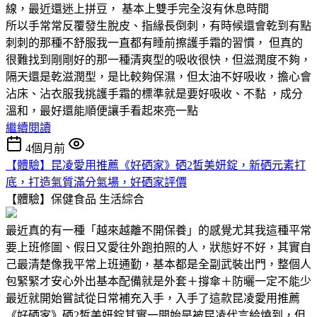
線，最近還迷上拼豆， 基本上雙手完全沒有休息時間
所以手常常反覆發生脫皮、指緣長倒刺，有時候還會乾到有點
刺刺的那種不舒服我一直都有睡前擦護手霜的習慣， 但真的
很難找到剛剛好的那一種清爽型的吸收很快，但滋潤度不夠，
隔天還是乾滋潤型，是比較夠保濕，但太油不好吸收，擔心會
沾床、沾衣服我挑護手霜的標準就是要好吸收、不黏 ，成分
溫和，最好還能順便讓手看起來亮一點
繼續閱讀
4個月前
【體驗】昆凌愛用推薦《好硒家》硒2皙美妍錠，新硒元素打
底，打造氣質滿分氣場，好硒家評價
【體驗】保健食品
生活綜合
最近真的有一種「越來越離不開保養」的感覺尤其我這種平常
要上班修圖、假日又愛往外跑拍照的人，狀態好不好，其實自
己最清楚像我平常上班通勤，基本都是全副武裝出門，整個人
包緊緊才安心外出基本配備就是外套＋撐傘＋防曬一定不能少
最近就開始嘗試從日常補充入手，入手了這款昆凌愛用推薦
《好硒家》硒2皙美妍錠其實一開始是被昆凌代言給燒到，但