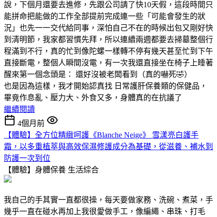
說，下個月還要去進修，先跟公司請了快10天假，這段時間只
能拼命把能做的工作全部提前完成連一些「可能會發生的狀
況」也先一一交代給同事，深怕自己不在的時候出包又剛好快
到清明節，我家都習慣先拜，所以連續兩週都要去掃墓整個行
程滿到不行，真的忙到像陀螺一樣轉不停有幾天甚至忙到下午
直接斷電，整個人瞬間沒電，有一次我還直接坐在椅子上睡著
醒來第一個念頭是： 還好沒被老闆看到（真的嚇死🤣）
也是因為這樣，我才開始認真找 日常護肝保養類的保健品，
畢竟作息亂、壓力大、外食又多，身體真的在抗議了
繼續閱讀
4個月前
【體驗】全方位精緻呵護《Blanche Neige》 雪漾亮白護手
霜，以多重植萃與高效保濕修護成分為基礎，從滋養、補水到
防護一次到位
【體驗】身體保養
生活綜合
我自己的手其實一直都很操，每天要做家務、洗碗、煮菜，手
幾乎一直在碰水再加上我很愛做手工，像編繩、串珠、打毛